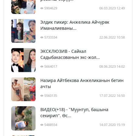
5904629
06.03.2023 12:49
Элдик пикир: Анжелика Айчүрөк
Иманалиеваны...
5733334
22.06.2022 10:58
ЭКСКЛЮЗИВ - Сайкал
Садыбакасованын экс-жол...
5664017
08.06.2023 14:02
Назира Айтбекова Анжеликанын бетин
ачты
5560135
17.07.2022 16:50
ВИДЕО(+18) - "Муунтуп, башына
секирип". Өс...
5488554
14.07.2020 15:19