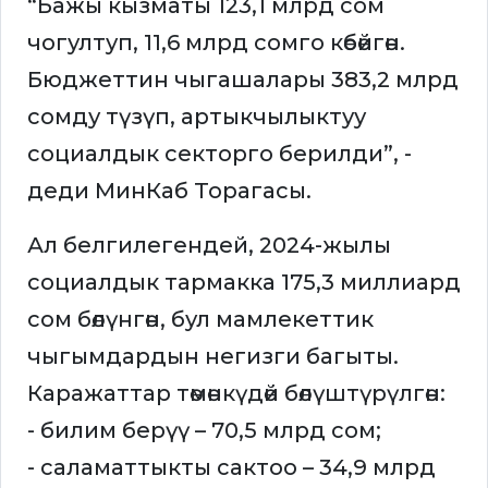
“Бажы кызматы 123,1 млрд сом
чогултуп, 11,6 млрд сомго көбөйгөн.
Бюджеттин чыгашалары 383,2 млрд
сомду түзүп, артыкчылыктуу
социалдык секторго берилди”, -
деди МинКаб Торагасы.
Ал белгилегендей, 2024-жылы
социалдык тармакка 175,3 миллиард
сом бөлүнгөн, бул мамлекеттик
чыгымдардын негизги багыты.
Каражаттар төмөнкүдөй бөлүштүрүлгөн:
- билим берүү – 70,5 млрд сом;
- саламаттыкты сактоо – 34,9 млрд