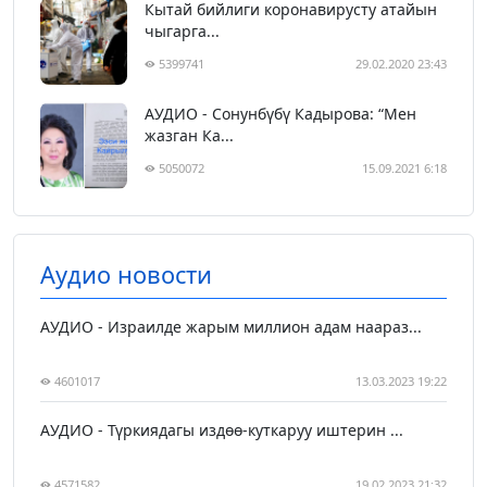
Кытай бийлиги коронавирусту атайын
чыгарга...
5399741
29.02.2020 23:43
АУДИО - Сонунбүбү Кадырова: “Мен
жазган Ка...
5050072
15.09.2021 6:18
Аудио новости
АУДИО - Израилде жарым миллион адам наараз...
4601017
13.03.2023 19:22
АУДИО - Түркиядагы издөө-куткаруу иштерин ...
4571582
19.02.2023 21:32