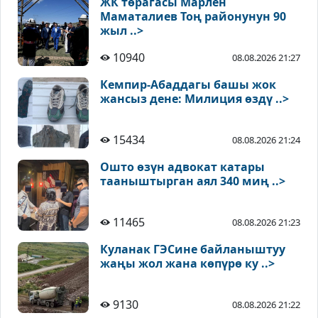
ЖК төрагасы Марлен
Маматалиев Тоң районунун 90
жыл ..>
10940
08.08.2026 21:27
Кемпир-Абаддагы башы жок
жансыз дене: Милиция өздү ..>
15434
08.08.2026 21:24
Ошто өзүн адвокат катары
тааныштырган аял 340 миң ..>
11465
08.08.2026 21:23
Куланак ГЭСине байланыштуу
жаңы жол жана көпүрө ку ..>
9130
08.08.2026 21:22