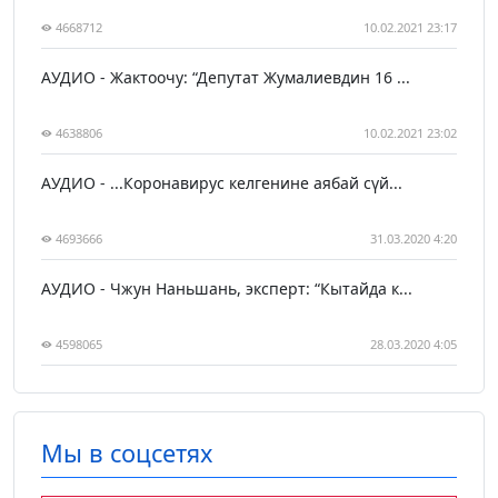
4668712
10.02.2021 23:17
АУДИО - Жактоочу: “Депутат Жумалиевдин 16 ...
4638806
10.02.2021 23:02
АУДИО - ...Коронавирус келгенине аябай сүй...
4693666
31.03.2020 4:20
АУДИО - Чжун Наньшань, эксперт: “Кытайда к...
4598065
28.03.2020 4:05
Мы в соцсетях