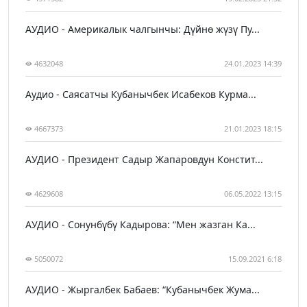
АУДИО - Америкалык чалгынчы: Дүйнө жүзү Пу...
4632048
24.01.2023 14:39
Аудио - Саясатчы Кубанычбек Исабеков Курма...
4667373
21.01.2023 18:15
АУДИО - Президент Садыр Жапаровдун Констит...
4629608
06.05.2022 13:15
АУДИО - Сонунбүбү Кадырова: “Мен жазган Ка...
5050072
15.09.2021 6:18
АУДИО - Жыргалбек Бабаев: “Кубанычбек Жума...