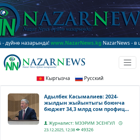
ө назарында!
www.NazarNews.kg
NazarNews - в центре
Кыргызча
Русский
Адылбек Касымалиев: 2024-
жылдын жыйынтыгы боюнча
бюджет 34,3 млрд сом профицит
менен аткарылды
Журналист: МЭЭРИМ ЭСЕНГУЛ
49326
23.12.2025, 12:38