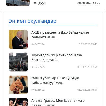
9651
08.08.2026 11:27
Эң көп окулгандар
АКШ президенти Джо Байдендиин
саламаттыгын...
6470294
16.02.2023 13:40
Түркиядагы жер титирөө: Каза
болгондордун ...
6260555
05.03.2023 17:54
Жаш жубайлар нике түнүндө
табышмактуу түрд...
6025692
05.06.2023 10:51
Алекса Грассо: Мен Шевченкого
реванш берүү...