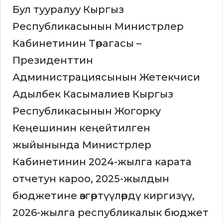
Бул тууралуу Кыргыз
Республикасынын Министрлер
Кабинетинин Төрагасы –
Президенттин
Администрациясынын Жетекчиси
Адылбек Касымалиев Кыргыз
Республикасынын Жогорку
Кеңешинин кеңейтилген
жыйынында Министрлер
Кабинетинин 2024-жылга карата
отчетун кароо, 2025-жылдын
бюджетине өзгөртүүлөрдү киргизүү,
2026-жылга республикалык бюджет