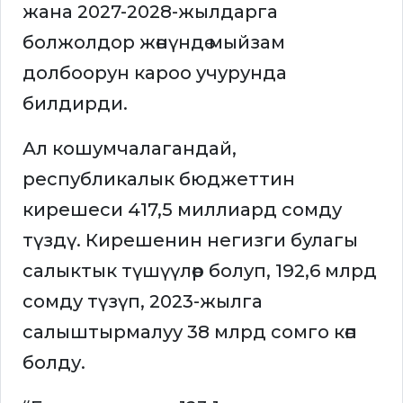
жана 2027-2028-жылдарга
болжолдор жөнүндө мыйзам
долбоорун кароо учурунда
билдирди.
Ал кошумчалагандай,
республикалык бюджеттин
кирешеси 417,5 миллиард сомду
түздү. Кирешенин негизги булагы
салыктык түшүүлөр болуп, 192,6 млрд
сомду түзүп, 2023-жылга
салыштырмалуу 38 млрд сомго көп
болду.