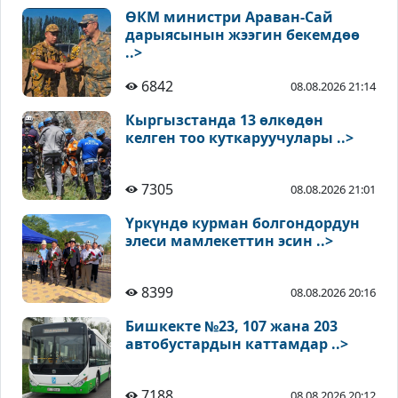
ӨКМ министри Араван-Сай
дарыясынын жээгин бекемдөө
..>
6842
08.08.2026 21:14
Кыргызстанда 13 өлкөдөн
келген тоо куткаруучулары ..>
7305
08.08.2026 21:01
Үркүндө курман болгондордун
элеси мамлекеттин эсин ..>
8399
08.08.2026 20:16
Бишкекте №23, 107 жана 203
автобустардын каттамдар ..>
7188
08.08.2026 20:12