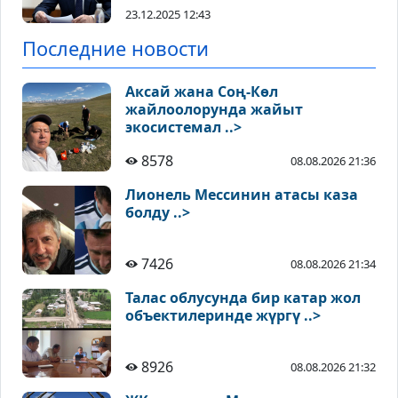
23.12.2025 12:43
Последние новости
Аксай жана Соң-Көл
жайлоолорунда жайыт
экосистемал ..>
8578
08.08.2026 21:36
Лионель Мессинин атасы каза
болду ..>
7426
08.08.2026 21:34
Талас облусунда бир катар жол
объектилеринде жүргү ..>
8926
08.08.2026 21:32