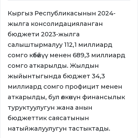
Кыргыз Республикасынын 2024-
жылга консолидацияланган
бюджети 2023-жылга
салыштырмалуу 112,1 миллиард
сомго көбөйүү менен 689,3 миллиард
сомго аткарылды. Жылдын
жыйынтыгында бюджет 34,3
миллиард сомго профицит менен
аткарылды, бул өлкөнүн финансылык
туруктуулугун жана анын
бюджеттик саясатынын
натыйжалуулугун тастыктады.