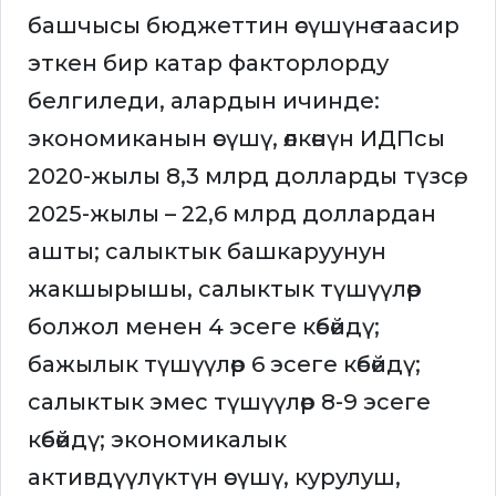
башчысы бюджеттин өсүшүнө таасир
эткен бир катар факторлорду
белгиледи, алардын ичинде:
экономиканын өсүшү, өлкөнүн ИДПсы
2020-жылы 8,3 млрд долларды түзсө,
2025-жылы – 22,6 млрд доллардан
ашты; салыктык башкаруунун
жакшырышы, салыктык түшүүлөр
болжол менен 4 эсеге көбөйдү;
бажылык түшүүлөр 6 эсеге көбөйдү;
салыктык эмес түшүүлөр 8-9 эсеге
көбөйдү; экономикалык
активдүүлүктүн өсүшү, курулуш,