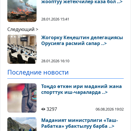
жооптуу жетекчилер каза бол ..>
28.01.2026 15:41
Следующий >
Жогорку Кеңештин делегациясы
Орусияга расмий сапар ..>
28.01.2026 16:10
Последние новости
Тоңдо өткөн ири маданий жана
спорттук иш-чараларда ..>
3297
06.08.2026 19:02
Маданият министрлиги «Таш-
Рабатка» убактылуу барба ..>