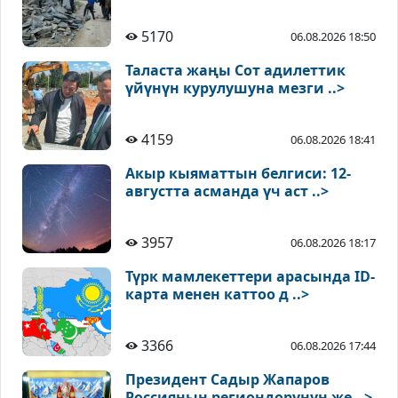
5170
06.08.2026 18:50
Таласта жаңы Сот адилеттик
үйүнүн курулушуна мезги ..>
4159
06.08.2026 18:41
Акыр кыяматтын белгиси: 12-
августта асманда үч аст ..>
3957
06.08.2026 18:17
Түрк мамлекеттери арасында ID-
карта менен каттоо д ..>
3366
06.08.2026 17:44
Президент Садыр Жапаров
Россиянын региондорунун же ..>