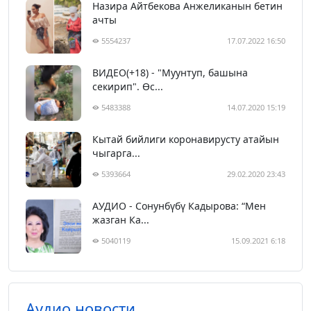
Назира Айтбекова Анжеликанын бетин
ачты
5554237
17.07.2022 16:50
ВИДЕО(+18) - "Муунтуп, башына
секирип". Өс...
5483388
14.07.2020 15:19
Кытай бийлиги коронавирусту атайын
чыгарга...
5393664
29.02.2020 23:43
АУДИО - Сонунбүбү Кадырова: “Мен
жазган Ка...
5040119
15.09.2021 6:18
Аудио новости