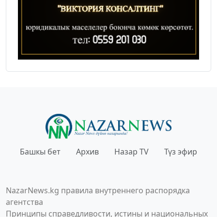
Башкы бет
Архив
Назар TV
Түз эфир
NazarNews.kg правила внутреннего распорядка
агентства
Принципы справедливости, истины и национальных