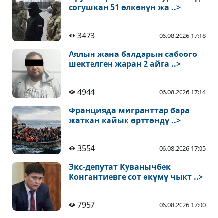
согушкан 51 өлкөнүн жа ..>
3473
06.08.2026 17:18
Аялын жана балдарын сабоого
шектелген жаран 2 айга ..>
4944
06.08.2026 17:14
Францияда мигранттар бара
жаткан кайык өрттөндү ..>
3554
06.08.2026 17:05
Экс-депутат Куванычбек
Конгантиевге сот өкүмү чыкт ..>
7957
06.08.2026 17:00