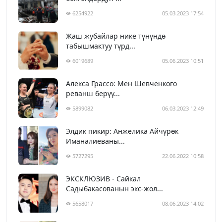
6254922
05.03.2023 17:54
Жаш жубайлар нике түнүндө
табышмактуу түрд...
6019689
05.06.2023 10:51
Алекса Грассо: Мен Шевченкого
реванш берүү...
5899082
06.03.2023 12:49
Элдик пикир: Анжелика Айчүрөк
Иманалиеваны...
5727295
22.06.2022 10:58
ЭКСКЛЮЗИВ - Сайкал
Садыбакасованын экс-жол...
5658017
08.06.2023 14:02