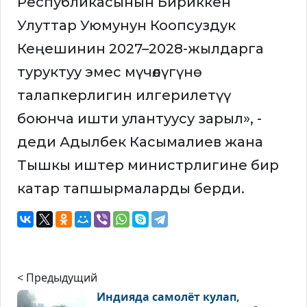
Республикасынын Бириккен
Улуттар Уюмунун Коопсуздук
Кеңешинин 2027–2028-жылдарга
туруктуу эмес мүчөлүгүнө
талапкерлигин илгерилетүү
боюнча ишти улантуусу зарыл», -
деди Адылбек Касымалиев жана
Тышкы иштер министрлигине бир
катар тапшырмаларды берди.
< Предыдущий
Индияда самолёт кулап,