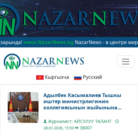
www.NazarNews.kg
NazarNews - в центре мирового вн
Кыргызча
Русский
Адылбек Касымалиев Тышкы
иштер министрлигинин
коллегиясынын жыйынына
катышты
Журналист: АЙСУЛУУ ТАЛАНТ
38007
28.01.2026, 15:50