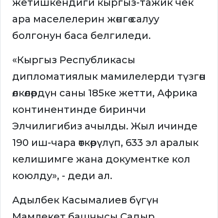
жетишкендиги кыргыз-тажик чек
ара маселелерин жөнгө салуу
болгонун баса белгиледи.
«Кыргыз Республикасы
дипломатиялык мамилелерди түзгөн
өлкөлөрдүн саны 185ке жетти, Африка
континентинде биринчи
Элчилигибиз ачылды. Жыл ичинде
190 иш-чара өткөрүлүп, 633 эл аралык
келишимге жана документке кол
коюлду», - деди ал.
Адылбек Касымалиев бүгүн
Мамлекет башчысы Садыр