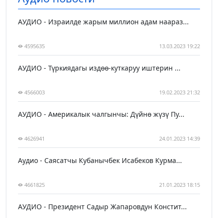
АУДИО - Израилде жарым миллион адам наараз...
4595635
13.03.2023 19:22
АУДИО - Түркиядагы издөө-куткаруу иштерин ...
4566003
19.02.2023 21:32
АУДИО - Америкалык чалгынчы: Дүйнө жүзү Пу...
4626941
24.01.2023 14:39
Аудио - Саясатчы Кубанычбек Исабеков Курма...
4661825
21.01.2023 18:15
АУДИО - Президент Садыр Жапаровдун Констит...