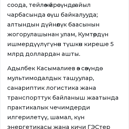
соода, тейлөө чөйрөсүндө, айыл
чарбасында өсүш байкалууда;
алтындын дүйнөлүк баасынын
жогорулашынан улам, Кумтөрдүн
ишмердүүлүгүнөн түшкөн киреше 5
млрд доллардан ашты.
Адылбек Касымалиев өз сөзүндө
мультимодалдык ташуулар,
санариптик логистика жана
транспорттук байланыш жаатында
практикалык чечимдерди
илгерилетүү, шамал, күн
энергетикасы жана кичи ГЭСтер