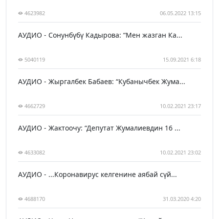
4623982
06.05.2022 13:15
АУДИО - Сонунбүбү Кадырова: “Мен жазган Ка...
5040119
15.09.2021 6:18
АУДИО - Жыргалбек Бабаев: “Кубанычбек Жума...
4662729
10.02.2021 23:17
АУДИО - Жактоочу: “Депутат Жумалиевдин 16 ...
4633082
10.02.2021 23:02
АУДИО - ...Коронавирус келгенине аябай сүй...
4688170
31.03.2020 4:20