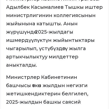
Адылбек Касымалиев Тышкы иштер
министрлигинин коллегиясынын
жыйынына катышты. Анын
жүрүшүндө 2025-жылдагы
ишмердүүлүктүн жыйынтыктары
чыгарылып, үстүбүздөгү жылга
артыкчылыктуу милдеттер
аныкталды.
Министрлер Кабинетинин
башчысы өткөн жылдын негизги
жетишкендиктерин белгилеп,
2025-жылдын башкы саясий