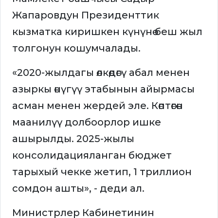
Жапаровдун Президенттик
кызматка киришкен күнүнө беш жыл
толгонун кошумчалады.
«2020-жылдагы өлкөдөгү абал менен
азыркы өнүгүү этабынын айырмасы
асман менен жердей эле. Көптөгөн
маанилүү долбоорлор ишке
ашырылды. 2025-жылы
консолидацияланган бюджет
тарыхый чекке жетип, 1 триллион
сомдон ашты», - деди ал.
Министрлер Кабинетинин