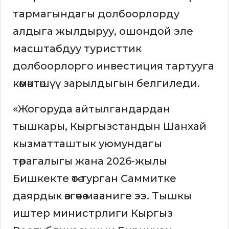
тармагындагы долбоорлорду
алдыга жылдыруу, ошондой эле
масштабдуу туристтик
долбоорлорго инвестиция тартууга
көмөктөшүү зарылдыгын белгиледи.
«Жогоруда айтылгандардан
тышкары, Кыргызстандын Шанхай
кызматташтык уюмундагы
төрагалыгы жана 2026-жылы
Бишкекте өтө турган Саммитке
даярдык өзгөчө мааниге ээ. Тышкы
иштер министрлиги Кыргыз