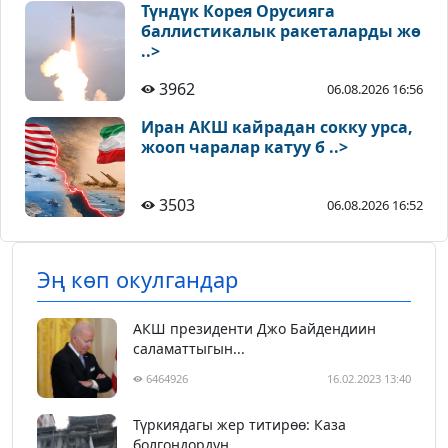
Түндүк Корея Орусияга
баллистикалык ракеталарды жө
..>
3962
06.08.2026 16:56
Иран АКШ кайрадан сокку урса,
жооп чаралар катуу б ..>
3503
06.08.2026 16:52
Эң көп окулгандар
АКШ президенти Джо Байдендиин
саламаттыгын...
6464926
16.02.2023 13:40
Түркиядагы жер титирөө: Каза
болгондордун ...