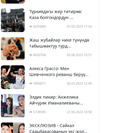
Түркиядагы жер титирөө:
Каза болгондордун ...
6255890
05.03.2023 17:54
Жаш жубайлар нике түнүндө
табышмактуу түрд...
6020758
05.06.2023 10:51
Алекса Грассо: Мен
Шевченкого реванш берүү...
5900071
06.03.2023 12:49
Элдик пикир: Анжелика
Айчүрөк Иманалиеваны...
5728585
22.06.2022 10:58
ЭКСКЛЮЗИВ - Сайкал
Садыбакасованын экс-жол...