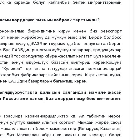
лук көз каранды болуп калганбыз. Эмгек мигранттарынын
асын көрдүкпү же зыянын көбүрөөк тарттыкпы?
кономикалык биримдигине кирүү менен биз реэкспорт
орт менен жүрө берүү да мүмкүн эмес эле. Бирде болбосо
азыр иш жүзүндө ЕАЭБдин курамында болгондуктан ал берип
. Бул ЕАЭБдин рыногуна өзүбүздүн товарлар, продукциялар
андай тоскоолдуктар көбүрөөк жасалып келатат. Бул маселени
ан өзүнүн өндүрүштүк базасын өнүктүрүш керек.Кошуна
 “Куликов” торт жана таттуулар жасаган компаниялардай
ехтерибиз фабрикаларга айланыш керек. Кыргызстан өзүнүн
менен ЕАЭБдин базарларын багынтыш керек.
өпчүлүгү орустарга далысын салгандай мамиле жасай
 Россия эле калып, биз алардын өмүр бою жетегинен
ү арасында карама-каршылыктар көп. Ал табийгий нерсе.
үнүн улуттук кызыкчылыгын коргойт. Мындай жерде сөзсүз
омикалык жактан бекем мамлекеттер (Беларусь, Казакстан)
ат. Биз Москвадан абдан көп жактан көз каранды болуп