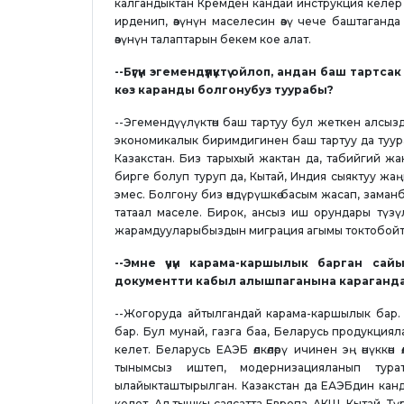
калгандыктан Кремден кандай инструкция келер 
ирденип, өзүнүн маселесин өзү чече баштаган
өзүнүн талаптарын бекем кое алат.
--Бүгүн эгемендүүлүктү ойлоп, андан баш тар
көз каранды болгонубуз туурабы?
--Эгемендүүлүктөн баш тартуу бул жеткен алсыз
экономикалык биримдигинен баш тартуу да туура 
Казакстан. Биз тарыхый жактан да, табийгий жакт
бирге болуп туруп да, Кытай, Индия сыяктуу жаңы
эмес. Болгону биз өндүрүшкө басым жасап, заман
татаал маселе. Бирок, ансыз иш орундары түзүл
жарамдууларыбыздын миграция агымы токтобойт
--Эмне үчүн карама-каршылык барган са
документти кабыл алышпаганына караганда 
--Жогоруда айтылгандай карама-каршылык бар. 
бар. Бул мунай, газга баа, Беларусь продукци
келет. Беларусь ЕАЭБ өлкөлөрү ичинен эң өнүккө
тынымсыз иштеп, модернизацияланып тура
ылайыкташтырылган. Казакстан да ЕАЭБдин кан
келет. Ал тышкы саясатта Европа, АКШ, Кытай, Т