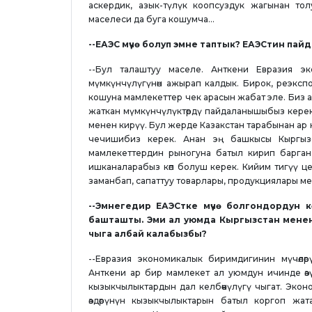
аскердик, азык-түлүк коопсуздук жагынан то
маселеси да буга кошумча...
--ЕАЭС мүчө болуп эмне таптык? ЕАЭСтин пайд
--Бул талаштуу маселе. Анткени Евразия э
мүмкүнчүлүгүнөн ажырап калдык. Бирок, реэксп
кошуна мамлекеттер чек арасын жабат эле. Биз 
жаткан мүмкүнчүлүктөрдү пайдаланышыбыз керек
менен кирүү. Бул жерде Казакстан тарабынан ар к
чечишибиз керек. Анан эң башкысы Кыргызст
мамлекеттердин рыногуна батыл кирип барган
ишканаларабыз көп болуш керек. Кийим тигүү ц
заманбап, сапаттуу товарлары, продукциялары 
--Эмнегедир ЕАЭСтке мүчө болгондордун к
башташты. Эми ал уюмда Кыргызстан менен
чыга албай калабызбы?
--Евразия экономикалык биримдигинин мүчөлөр
Анткени ар бир мамлекет ал уюмдун ичинде өз
кызыкчылыктардын дал келбөөчүлүгү чыгат. Экон
өздөрүнүн кызыкчылыктарын батыл коргоп жат