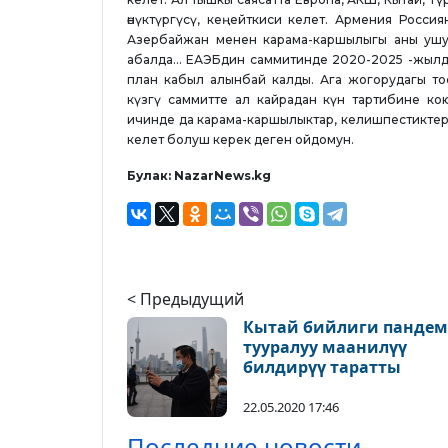
өнүктүргүсү, кеңейткиси келет. Армения Росси
Азербайжан менен карама-каршылыгы аны ушуг
абалда... ЕАЭБдин саммитинде 2020-2025 -жыл
план кабыл алынбай калды. Ага жогорудагы то
күзгү саммитте ал кайрадан күн тартибине ко
ичинде да карама-каршылыктар, келишпестиктер кө
келет болуш керек деген ойдомун.
Булак: NazarNews.kg
< Предыдущий
Кытай бийлиги панде
тууралуу маанилүү
билдирүү таратты
22.05.2020 17:46
Последние новости