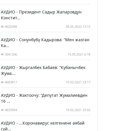
АУДИО - Президент Садыр Жапаровдун
Констит...
4625049
06.05.2022 13:15
АУДИО - Сонунбүбү Кадырова: “Мен жазган
Ка...
5041206
15.09.2021 6:18
АУДИО - Жыргалбек Бабаев: “Кубанычбек
Жума...
4663817
10.02.2021 23:17
АУДИО - Жактоочу: “Депутат Жумалиевдин
16 ...
4633954
10.02.2021 23:02
АУДИО - ...Коронавирус келгенине аябай
сүй...