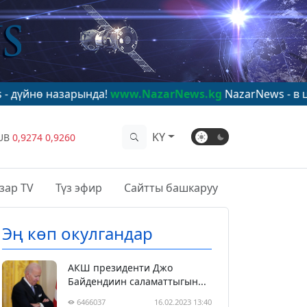
ында!
www.NazarNews.kg
NazarNews - в центре мирово
KY
UB
0,9274
0,9260
зар TV
Түз эфир
Сайтты башкаруу
Эң көп окулгандар
АКШ президенти Джо
Байдендиин саламаттыгын...
6466037
16.02.2023 13:40