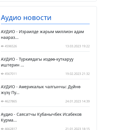
Аудио новости
АУДИО - Израилде жарым миллион адам
наараз...
4596526
13.03.2023 19:22
АУДИО - Түркиядагы издөө-куткаруу
иштерин ...
4567011
19.02.2023 21:32
АУДИО - Америкалык чалгынчы: Дүйнө
жүзү Пу...
4627865
24.01.2023 14:39
Аудио - Саясатчы Кубанычбек Исабеков
Курма...
4662817
21.01.2023 18:15