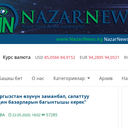
www.NazarNews.kg
NazarNews - дүйнө назар
Курс валюта
USD
85,0566
84,9152
EUR
94,2895
94,0521
R
Башкы бет
О нас
Категориялар
Архив
На
ргызстан өзүнүн заманбап, сапаттуу
дин базарларын багынтышы керек”
ЕВА
57285
22.05.2020, 18:02