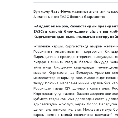
Бул жолу
NazarNews
маалымат агенттиги көз ка
Акматов менен ЕАЭС боюнча баарлаштык.
--Айданбек мырза, Казакстандын президенти
ЕАЭСти саясий биримдикке айлантып жибе
Кыргызстандын кызыкчылыгын жогору койг
--Тилекке каршы, Кыргызстанда азыркы жетекчи
Россиянын кызыкчылыгын коргоогон билдир
биримдигинин президенттеринин виртуалдык с
лидери Пашинян газдын баасын бычууда жана
аймагында бирдиктүү кадамдарды, чечимдерд
маселе. Кыргызстан да Беларусь, Армения сыяк
мамлекеттер катарында эле. Бирок Кыргызстан 
ташуу боюнча маселени кийин карашыбыз кере
Россиядан газды 127 долларга сатып алат. Ро
Кыргызстан үчүн газдын баасын дээрлик эки эсе
кубметр газды 250-260 доллардан сатат. Доллард
адилетсиздик жоюлуп, керек болсо Беларуска
деген талапты коюп келатат. Москва ага макул бо
каршы келген мыдай позицияны карманат? Ан