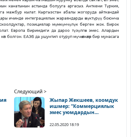
янын канатынын астында болууга аргасыз. Анткени Түркия,
а мажбур кылат. Кыргызстан абалы жогоруда айткандай
дары ичинде интеграциялык жараяндарды өнүктүрүү боюнча
скоолдуктар, позициялар мүмкүнчүлүк берген жок. Бирок
юлат. Европа Биримдиги да дароо түзүлгөн эмес. Алардын
п болгон. ЕАЭБ да ушунтип отуруп мүчө өлкөлөр бир мунасага
Следующий >
мия
Жыпар Жекшеев, коомдук
ишмер: “Коммерциялык
эмес уюмдардын
Мамлекетке каршы иш
жүргүзгөндөрүн көргөм”
22.05.2020 18:19