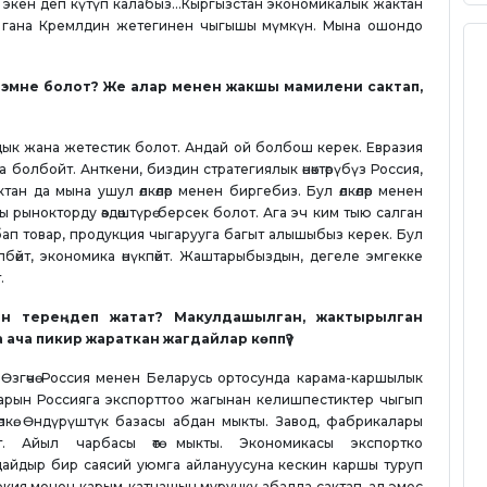
экен деп күтүп калабыз...Кыргызстан экономикалык жактан
да гана Кремлдин жетегинен чыгышы мүмкүн. Мына ошондо
тсак эмне болот? Же алар менен жакшы мамилени сактап,
дык жана жетестик болот. Андай ой болбош керек. Евразия
болбойт. Анткени, биздин стратегиялык өнөктөрүбүз Россия,
ан да мына ушул өлкөлөр менен биргебиз. Бул өлкөлөр менен
 рынокторду өздөштүрө берсек болот. Ага эч ким тыю салган
бап товар, продукция чыгарууга багыт алышыбыз керек. Бул
бөйт, экономика өнүкпөйт. Жаштарыбыздын, дегеле эмгекке
.
йын тереңдеп жатат? Макулдашылган, жактырылган
ача пикир жараткан жагдайлар көппү?
Өзгөчө Россия менен Беларусь ортосунда карама-каршылык
яларын Россияга экспорттоо жагынан келишпестиктер чыгып
н өлкө. Өндүрүштүк базасы абдан мыкты. Завод, фабрикалары
т. Айыл чарбасы өтө мыкты. Экономикасы экспортко
дайдыр бир саясий уюмга айлануусуна кескин каршы туруп
үркия менен карым-катнашын мурунку абалда сактап, ал эмес