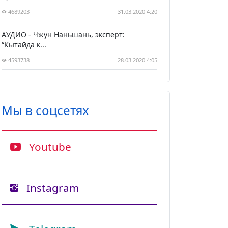
4689203
31.03.2020 4:20
АУДИО - Чжун Наньшань, эксперт:
“Кытайда к...
4593738
28.03.2020 4:05
Мы в соцсетях
Youtube
Instagram