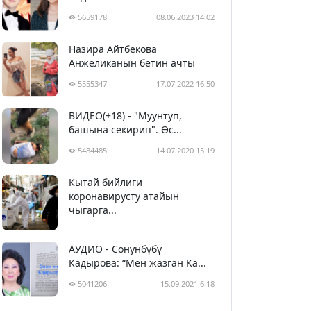
5659178
08.06.2023 14:02
Назира Айтбекова
Анжеликанын бетин ачты
5555347
17.07.2022 16:50
ВИДЕО(+18) - "Муунтуп,
башына секирип". Өс...
5484485
14.07.2020 15:19
Кытай бийлиги
5394590
29.02.2020 23:43
коронавирусту атайын
чыгарга...
АУДИО - Сонунбүбү
Кадырова: “Мен жазган Ка...
5041206
15.09.2021 6:18