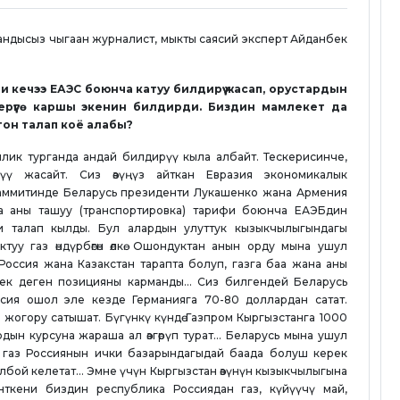
рандысыз чыгаан журналист, мыкты саясий эксперт Айданбек
 кечээ ЕАЭС боюнча катуу билдирүү жасап, орустардын
рүүгө каршы экенин билдирди. Биздин мамлекет да
он талап коё алабы?
лик турганда андай билдирүү кыла албайт. Тескерисинче,
үү жасайт. Сиз өзүңүз айткан Евразия экономикалык
аммитинде Беларусь президенти Лукашенко жана Армения
 аны ташуу (транспортировка) тарифи боюнча ЕАЭБдин
и талап кылды. Бул алардын улуттук кызыкчылыгындагы
туу газ өндүрбөгөн өлкө. Ошондуктан анын орду мына ушул
Россия жана Казакстан тарапта болуп, газга баа жана аны
к деген позицияны карманды... Сиз билгендей Беларусь
ссия ошол эле кезде Германияга 70-80 доллардан сатат.
 жогору сатышат. Бүгүнкү күндө Газпром Кыргызстанга 1000
ын курсуна жараша ал өзгөрүп турат... Беларусь мына ушул
 газ Россиянын ички базарындагыдай баада болуш керек
лбой келетат... Эмне үчүн Кыргызстан өзүнүн кызыкчылыгына
ткени биздин республика Россиядан газ, күйүүчү май,