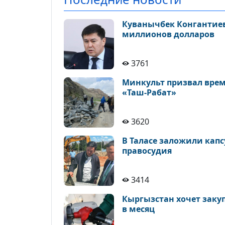
Куванычбек Конгантиев
миллионов долларов
3761
Минкульт призвал врем
«Таш-Рабат»
3620
В Таласе заложили кап
правосудия
3414
Кыргызстан хочет закуп
в месяц