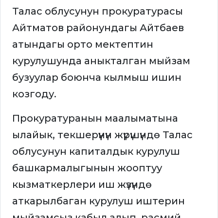
Талас облусунун прокуратурасы
Айтматов районундагы Айтбаев
атындагы орто мектептин
курулушунда аныкталган мыйзам
бузуулар боюнча кылмыш ишин
козгоду.
Прокуратуранын маалыматына
ылайык, текшерүүнүн жүрүшүндө Талас
облусунун капиталдык курулуш
башкармалыгынын жооптуу
кызматкерлери иш жүзүндө
аткарылбаган курулуш иштерин
мыйзамсыз кабыл алып, расмий