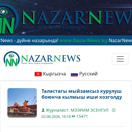
 дүйнө назарында!
www.NazarNews.kg
NazarNews - в ц
Кыргызча
Русский
Таластагы мыйзамсыз курулуш
боюнча кылмыш иши козголду
Журналист: МЭЭРИМ ЭСЕНГУЛ
15471
02.06.2026, 16:18