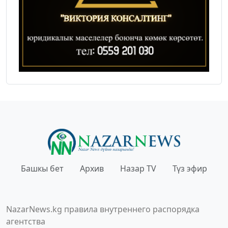
Башкы бет
Архив
Назар TV
Түз эфир
NazarNews.kg правила внутреннего распорядка
агентства