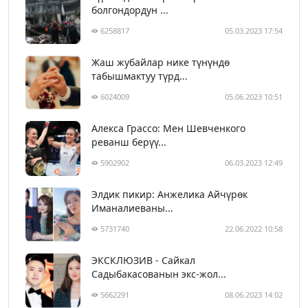
болгондордун ...
6258817
05.03.2023 17:54
Жаш жубайлар нике түнүндө
табышмактуу түрд...
6024009
05.06.2023 10:51
Алекса Грассо: Мен Шевченкого
реванш берүү...
5902902
06.03.2023 12:49
Элдик пикир: Анжелика Айчүрөк
Иманалиеваны...
5731740
22.06.2022 10:58
ЭКСКЛЮЗИВ - Сайкал
Садыбакасованын экс-жол...
5662291
08.06.2023 14:02