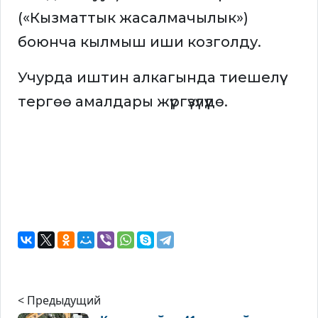
(«Кызматтык жасалмачылык»)
боюнча кылмыш иши козголду.
Учурда иштин алкагында тиешелүү
тергөө амалдары жүргүзүлүүдө.
< Предыдущий