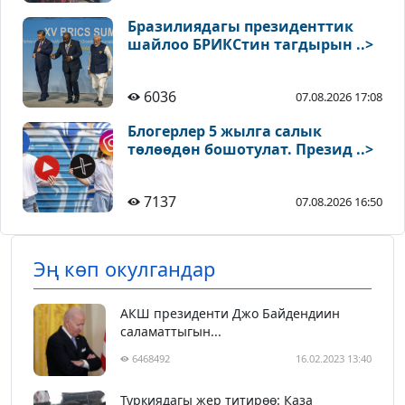
Бразилиядагы президенттик
шайлоо БРИКСтин тагдырын ..>
6036
07.08.2026 17:08
Блогерлер 5 жылга салык
төлөөдөн бошотулат. Презид ..>
7137
07.08.2026 16:50
Эң көп окулгандар
АКШ президенти Джо Байдендиин
саламаттыгын...
6468492
16.02.2023 13:40
Түркиядагы жер титирөө: Каза