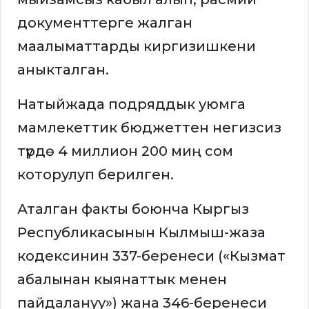
документтерге жалган
маалыматтарды киргизишкени
аныкталган.
Натыйжада подряддык уюмга
мамлекеттик бюджеттен негизсиз
түрдө 4 миллион 200 миң сом
которулуп берилген.
Аталган факты боюнча Кыргыз
Республикасынын Кылмыш-жаза
кодексинин 337-беренеси («Кызмат
абалынан кыянаттык менен
пайдалануу») жана 346-беренеси