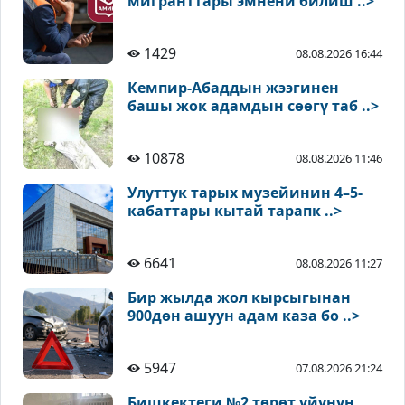
мигранттары эмнени билиш ..>
1429
08.08.2026 16:44
Кемпир-Абаддын жээгинен
башы жок адамдын сөөгү таб ..>
10878
08.08.2026 11:46
Улуттук тарых музейинин 4–5-
кабаттары кытай тарапк ..>
6641
08.08.2026 11:27
Бир жылда жол кырсыгынан
900дөн ашуун адам каза бо ..>
5947
07.08.2026 21:24
Бишкектеги №2 төрөт үйүнүн