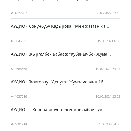
4627787
06.05.2022 13:15
АУДИО - Сонунбүбү Кадырова: “Мен жазган Ка...
5045931
15.09.2021 6:18
АУДИО - Жыргалбек Бабаев: “Кубанычбек Жума...
4666868
10.02.2021 23:17
АУДИО - Жактоочу: “Депутат Жумалиевдин 16 ...
4637016
10.02.2021 23:02
АУДИО - ...Коронавирус келгенине аябай сүй...
4691914
31.03.2020 4:20