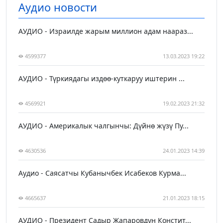
Аудио новости
АУДИО - Израилде жарым миллион адам наараз...
4599377
13.03.2023 19:22
АУДИО - Түркиядагы издөө-куткаруу иштерин ...
4569921
19.02.2023 21:32
АУДИО - Америкалык чалгынчы: Дүйнө жүзү Пу...
4630536
24.01.2023 14:39
Аудио - Саясатчы Кубанычбек Исабеков Курма...
4665637
21.01.2023 18:15
АУДИО - Президент Садыр Жапаровдун Констит...