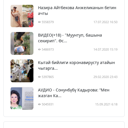
Назира Айтбекова Анжеликанын бетин
ачты
5558379
17.07.2022 16:50
ВИДЕО(+18) - "Муунтуп, башына
секирип". Өс...
5486973
14.07.2020 15:19
Кытай бийлиги коронавирусту атайын
чыгарга...
5397865
29.02.2020 23:43
АУДИО - Сонунбүбү Кадырова: “Мен
жазган Ка...
5045931
15.09.2021 6:18