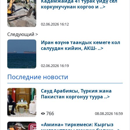
Кадамжайда 41 турак үйдү сел
коркунучунан коргоо и ..>
02.06.2026 16:12
Следующий >
Иран өзүнө таандык кемеге кол
салуудан кийин, АКШ- ..>
02.06.2026 16:19
Последние новости
Сауд Арабиясы, Түркия жана
Пакистан коргонуу туура ..>
766
08.08.2026 16:59
«Амина» тиркемеси: Кыргыз