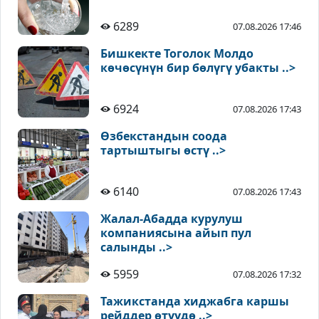
6289
07.08.2026 17:46
Бишкекте Тоголок Молдо
көчөсүнүн бир бөлүгү убакты ..>
6924
07.08.2026 17:43
Өзбекстандын соода
тартыштыгы өстү ..>
6140
07.08.2026 17:43
Жалал-Абадда курулуш
компаниясына айып пул
салынды ..>
5959
07.08.2026 17:32
Тажикстанда хиджабга каршы
рейддер өтүүдө ..>