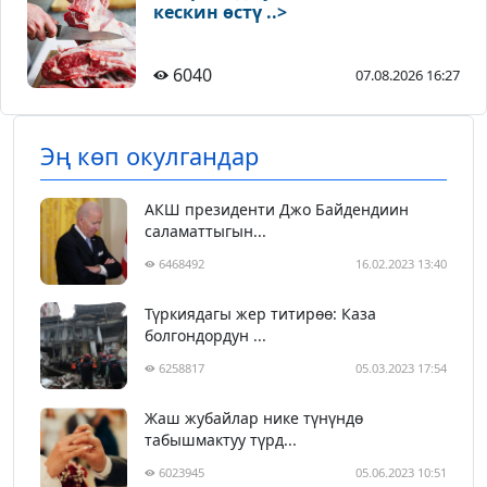
кескин өстү ..>
6040
07.08.2026 16:27
Эң көп окулгандар
АКШ президенти Джо Байдендиин
саламаттыгын...
6468492
16.02.2023 13:40
Түркиядагы жер титирөө: Каза
болгондордун ...
6258817
05.03.2023 17:54
Жаш жубайлар нике түнүндө
табышмактуу түрд...
6023945
05.06.2023 10:51