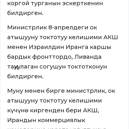
коргой турганын эскерткенин
билдирген.
Министрлик 8-апрелдеги ок
атышууну токтотуу келишими АКШ
менен Израилдин Иранга каршы
бардык фронттордо, Ливанда
таңуулаган согушун токтотконун
билдирген.
Муну менен бирге министрлик, ок
атышууну токтотуу келишими
күчүнө киргенден бери АКШ,
Ирандын коммерциялык