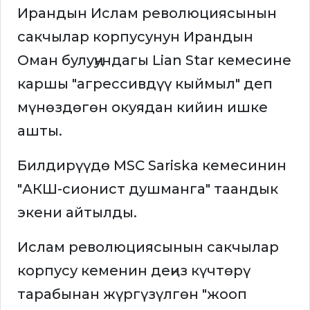
Ирандын Ислам революциясынын
сакчылар корпусунун Ирандын
Оман булуңундагы Lian Star кемесине
каршы "агрессивдүү кыймыл" деп
мүнөздөгөн окуядан кийин ишке
ашты.
Билдирүүдө MSC Sariska кемесинин
"АКШ-сионист душманга" таандык
экени айтылды.
Ислам революциясынын сакчылар
корпусу кеменин деңиз күчтөрү
тарабынан жүргүзүлгөн "жооп