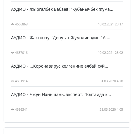
АУДИО - Жыргалбек Бабаев: “Кубанычбек Жума...
4666868
10.02.2021 23:17
АУДИО - Жактоочу: “Депутат Жумалиевдин 16 ...
4637016
10.02.2021 23:02
АУДИО - ...Коронавирус келгенине аябай сүй...
4691914
31.03.2020 4:20
АУДИО - Чжун Наньшань, эксперт: “Кытайда к...
4596341
28.03.2020 4:05