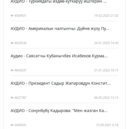
АУДИО - Түркиядагы издөө-куткаруу иштерин ...
4569921
19.02.2023 21:32
АУДИО - Америкалык чалгынчы: Дүйнө жүзү Пу...
4630536
24.01.2023 14:39
Аудио - Саясатчы Кубанычбек Исабеков Курма...
4665637
21.01.2023 18:15
АУДИО - Президент Садыр Жапаровдун Констит...
4627787
06.05.2022 13:15
АУДИО - Сонунбүбү Кадырова: “Мен жазган Ка...
5045931
15.09.2021 6:18