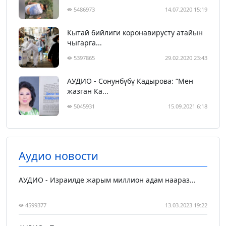
5486973
14.07.2020 15:19
Кытай бийлиги коронавирусту атайын
чыгарга...
5397865
29.02.2020 23:43
АУДИО - Сонунбүбү Кадырова: “Мен
жазган Ка...
5045931
15.09.2021 6:18
Аудио новости
АУДИО - Израилде жарым миллион адам наараз...
4599377
13.03.2023 19:22