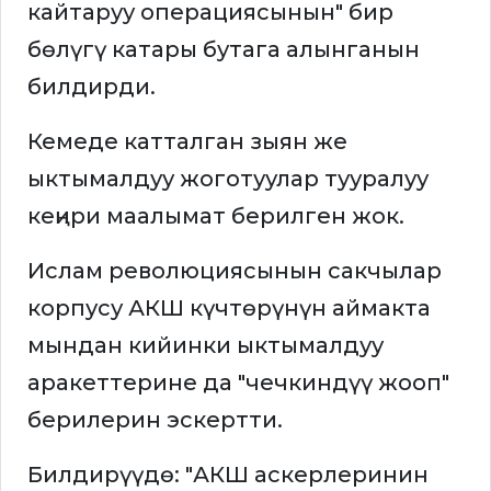
кайтаруу операциясынын" бир
бөлүгү катары бутага алынганын
билдирди.
Кемеде катталган зыян же
ыктымалдуу жоготуулар тууралуу
кеңири маалымат берилген жок.
Ислам революциясынын сакчылар
корпусу АКШ күчтөрүнүн аймакта
мындан кийинки ыктымалдуу
аракеттерине да "чечкиндүү жооп"
берилерин эскертти.
Билдирүүдө: "АКШ аскерлеринин