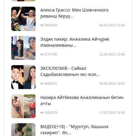
Алекса Грассо: Мен Шевченкого
реванш берүү...
5902902
06.03.2023 12:49
Элдик пикир: Анжелика Айчүрөк
Иманалиеваны...
5731740
22.06.2022 10:58
ЭКСКЛЮЗИВ - Сайкал
Садыбакасованын экс-жол...
5662291
08.06.2023 14:02
Назира Айтбекова Анжеликанын бетин
ачты
5558379
17.07.2022 16:50
ВИДЕО(+18) - "Муунтуп, башына
секирип". Өс...