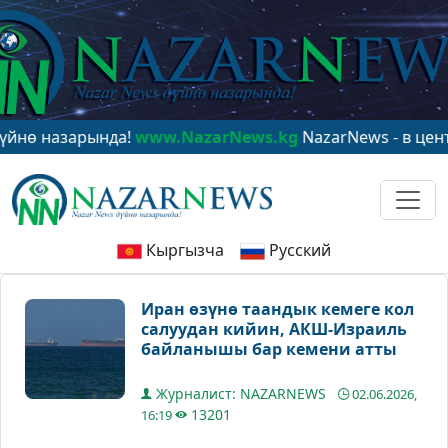
азарында!
www.NazarNews.kg
NazarNews - в центре ми
Кыргызча
Русский
Иран өзүнө таандык кемеге кол
салуудан кийин, АКШ-Израиль
байланышы бар кемени атты
Журналист: NAZARNEWS
02.06.2026,
13201
16:19