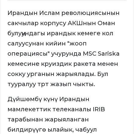
Ирандын Ислам революциясынын
сакчылар корпусу АКШнын Оман
булуңундагы ирандык кемеге кол
салуусунан кийин "жооп
операциясы" учурунда MSC Sariska
кемесине круиздик ракета менен
сокку урганын жарыялады. Бул
тууралуу трт жазып чыкты.
Дүйшөмбү күнү Ирандын
мамлекеттик телеканалы IRIB
тарабынан жарыяланган
билдирүүгө ылайык, чабуул