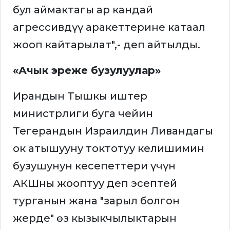
бул аймактагы ар кандай
агрессивдүү аракеттерине катаал
жооп кайтарылат",- деп айтылды.
«Ачык эреже бузулуулар»
Ирандын Тышкы иштер
министрлиги буга чейин
Тегерандын Израилдин Ливандагы
ок атышууну токтотуу келишимин
бузушунун кесепеттери үчүн
АКШны жооптуу деп эсептей
турганын жана "зарыл болгон
жерде" өз кызыкчылыктарын