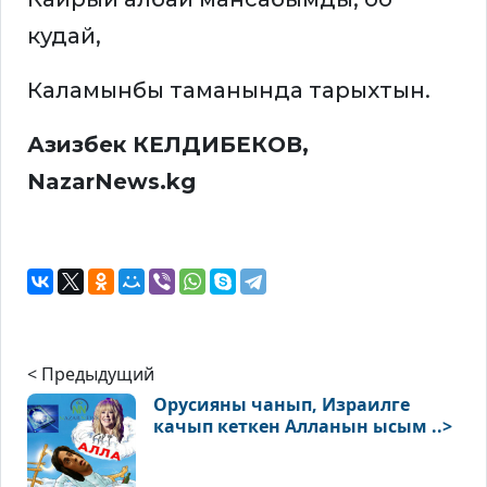
кудай,
Каламынбы таманында тарыхтын.
Азизбек КЕЛДИБЕКОВ,
NazarNews.kg
< Предыдущий
Орусияны чанып, Израилге
качып кеткен Алланын ысым ..>