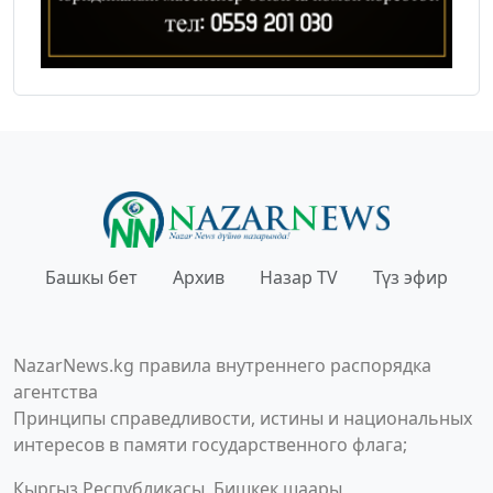
Башкы бет
Архив
Назар TV
Түз эфир
NazarNews.kg правила внутреннего распорядка
агентства
Принципы справедливости, истины и национальных
интересов в памяти государственного флага;
Кыргыз Республикасы, Бишкек шаары,