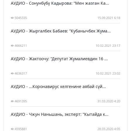
АУДИО - Сонунбүбү Кадырова: “Мен жазган Ка...
5045335
15.09.2021 6:18
АУДИО - Жыргалбек Бабаев: “Кубанычбек Жума...
4666211
10.02.2021 23:17
АУДИО - Жактоочу: “Депутат Жумалиевдин 16 ...
4636317
10.02.2021 23:02
АУДИО - ...Коронавирус келгенине аябай сүй...
4691395
31.03.2020 4:20
АУДИО - Чжун Наньшань, эксперт: “Кытайда к...
4595881
28.03.2020 4:05