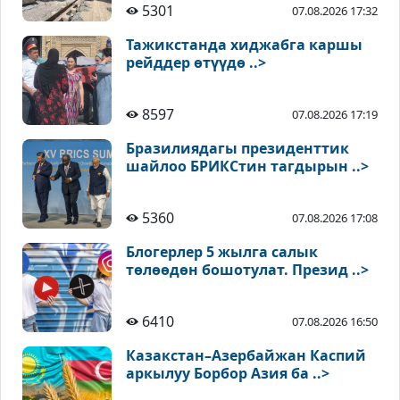
5301
07.08.2026 17:32
Тажикстанда хиджабга каршы
рейддер өтүүдө ..>
8597
07.08.2026 17:19
Бразилиядагы президенттик
шайлоо БРИКСтин тагдырын ..>
5360
07.08.2026 17:08
Блогерлер 5 жылга салык
төлөөдөн бошотулат. Презид ..>
6410
07.08.2026 16:50
Казакстан–Азербайжан Каспий
аркылуу Борбор Азия ба ..>