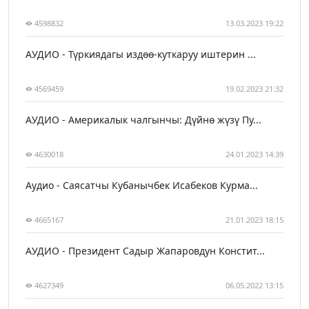
4598832
13.03.2023 19:22
АУДИО - Түркиядагы издөө-куткаруу иштерин ...
4569459
19.02.2023 21:32
АУДИО - Америкалык чалгынчы: Дүйнө жүзү Пу...
4630018
24.01.2023 14:39
Аудио - Саясатчы Кубанычбек Исабеков Курма...
4665167
21.01.2023 18:15
АУДИО - Президент Садыр Жапаровдун Констит...
4627349
06.05.2022 13:15