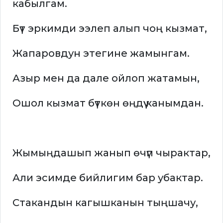
кабылгам.
Бүт эркимди ээлеп алып чоң кызмат,
Жапаровдун этегине жамынгам.
Азыр мен да дале ойлоп жатамын,
Ошол кызмат бүткөн өңдүү канымдан.
Жымыңдашып жанып өчүп чырактар,
Али эсимде бийлигим бар убактар.
Стакандын кагышканын тыңшачу,