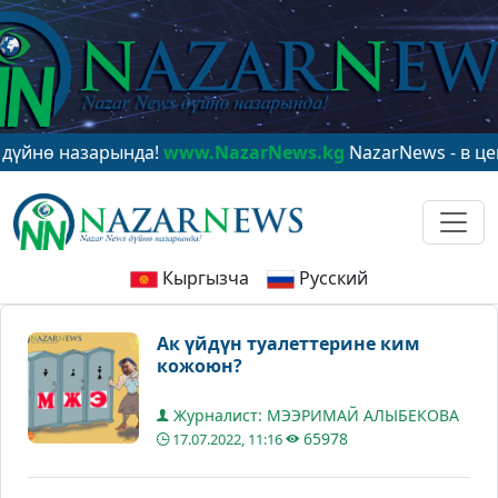
назарында!
www.NazarNews.kg
NazarNews - в центре м
Кыргызча
Русский
Ак үйдүн туалеттерине ким
кожоюн?
Журналист: МЭЭРИМАЙ АЛЫБЕКОВА
65978
17.07.2022, 11:16