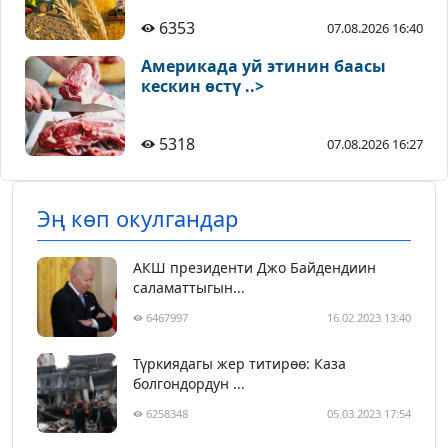
6353
07.08.2026 16:40
Америкада уй этинин баасы
кескин өстү ..>
5318
07.08.2026 16:27
Эң көп окулгандар
АКШ президенти Джо Байдендиин
саламаттыгын...
6467997
16.02.2023 13:40
Түркиядагы жер титирөө: Каза
болгондордун ...
6258348
05.03.2023 17:54