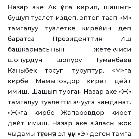
Назар аке Ак үйгө кирип, шашып-
бушуп туалет издеп, эптеп таап «М»
тамгалуу туалетке кирейин деп
баратса Президенттин Иш
башкармасынын жетекчиси
шопурдун шопуру Туманбаев
Каныбек тосуп туруптур. «М»га
кирбе Мамытовдор кирет дейт
имиш. Шашып турган Назар аке «Ж»
тамгалуу туалетти ачууга камданат.
«Ж»га кирбе Жапаровдор кирет
дейт имиш. Назар аке айласы жок
чыдамы түгөнүп эл үчүн «Э» деген тамга