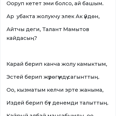
Ооруп кетет эми болсо, ай башым.
Ар убакта жолукчу элек Ак үйдөн,
Айтчы деги, Талант Мамытов
кайдасың?
Карай берип канча жолу камыктым,
Эстей берип жүрөгүмдү сагынттың.
Оо, кызматым келчи эрте жаныма,
Издей берип бүт денемди талыттың.
Кайрый албай мансабымды, оо