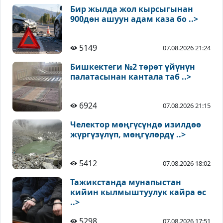
Бир жылда жол кырсыгынан
900дөн ашуун адам каза бо ..>
5149
07.08.2026 21:24
Бишкектеги №2 төрөт үйүнүн
палатасынан кантала таб ..>
6924
07.08.2026 21:15
Челектор мөңгүсүндө изилдөө
жүргүзүлүп, мөңгүлөрдү ..>
5412
07.08.2026 18:02
Тажикстанда мунапыстан
кийин кылмыштуулук кайра өс
..>
5298
07.08.2026 17:51