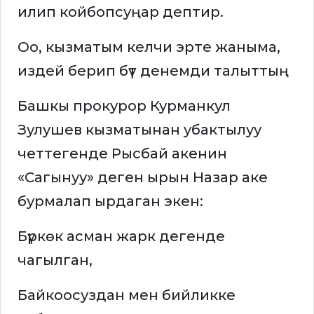
илип койбопсуңар дептир.
Оо, кызматым келчи эрте жаныма,
издей берип бүт денемди талыттың
Башкы прокурор Курманкул
Зулушев кызматынан убактылуу
четтегенде Рысбай акенин
«Сагынуу» деген ырын Назар аке
бурмалап ырдаган экен:
Бүркөк асман жарк дегенде
чагылган,
Байкоосуздан мен бийликке