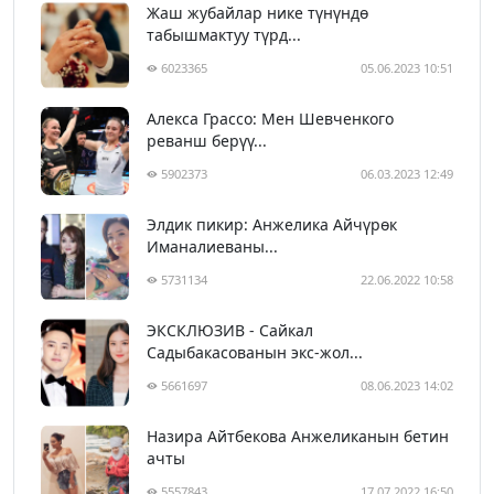
Жаш жубайлар нике түнүндө
табышмактуу түрд...
6023365
05.06.2023 10:51
Алекса Грассо: Мен Шевченкого
реванш берүү...
5902373
06.03.2023 12:49
Элдик пикир: Анжелика Айчүрөк
Иманалиеваны...
5731134
22.06.2022 10:58
ЭКСКЛЮЗИВ - Сайкал
Садыбакасованын экс-жол...
5661697
08.06.2023 14:02
Назира Айтбекова Анжеликанын бетин
ачты
5557843
17.07.2022 16:50