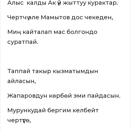
Алыс калды Ак үй жыттуу курактар.
Чертчү эле Мамытов дос чекеден,
Миң кайталап мас болгондо
суратпай.
Таппай такыр кызматымдын
айласын,
Жапаровдун көрбөй эми пайдасын.
Мурункудай бергим келбейт
чертүүгө,