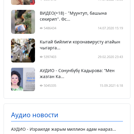
ВИДЕО(+18) - "Муунтуп, башына
секирип". Өс...
5486434
14.07.2020 15:19
Кытай бийлиги коронавирусту атайын
чыгарга...
5397403
29.02.2020 23:43
АУДИО - Сонунбүбү Кадырова: “Мен
жазган Ка...
5045335
15.09.2021 6:18
Аудио новости
АУДИО - Израилде жарым миллион адам наараз...