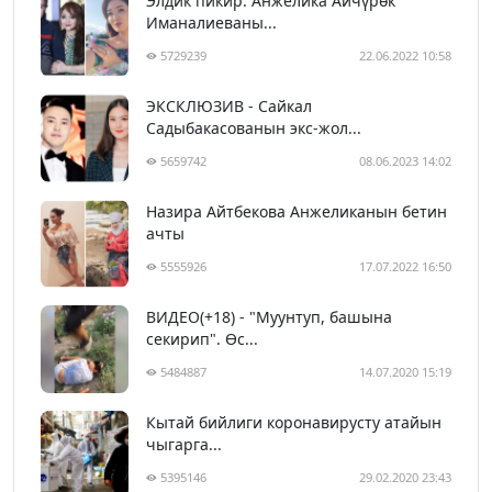
Элдик пикир: Анжелика Айчүрөк
Иманалиеваны...
5729239
22.06.2022 10:58
ЭКСКЛЮЗИВ - Сайкал
Садыбакасованын экс-жол...
5659742
08.06.2023 14:02
Назира Айтбекова Анжеликанын бетин
ачты
5555926
17.07.2022 16:50
ВИДЕО(+18) - "Муунтуп, башына
секирип". Өс...
5484887
14.07.2020 15:19
Кытай бийлиги коронавирусту атайын
чыгарга...
5395146
29.02.2020 23:43