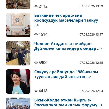
2112
07.08.2026 13:39
Баткенде чек ара жана
коопсуздук маселелери талкуу
..>
1514
07.08.2026 13:17
Чолпон-Атадагы ат майдан
Дүйнөлүк көчмөндөр оюндар ..>
5906
07.08.2026 12:35
Сокулук районунда 1980-жылы
туулган аял дайынсыз ж ..>
4418
07.08.2026 12:24
Ысык-Көлдө өткөн Кыргыз-
Россия экономикалык форуму ..>