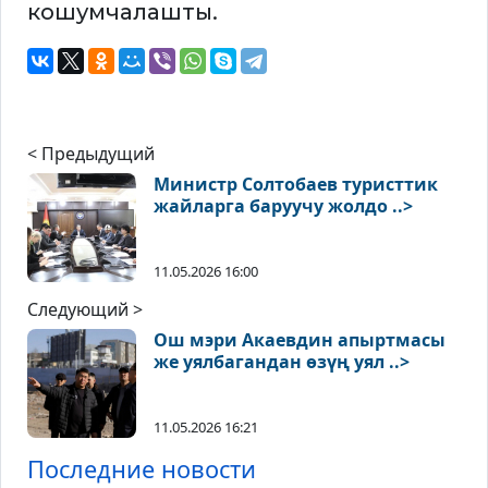
кошумчалашты.
< Предыдущий
Министр Солтобаев туристтик
жайларга баруучу жолдо ..>
11.05.2026 16:00
Следующий >
Ош мэри Акаевдин апыртмасы
же уялбагандан өзүң уял ..>
11.05.2026 16:21
Последние новости