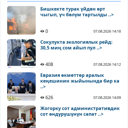
Бишкекте турак үйдөн өрт
чыгып, үч бөлүм тартылды ..>
0
07.08.2026 14:18
Сокулукта экологиялык рейд:
30,5 миң сом айып пул ..>
408
07.08.2026 14:12
Евразия өкмөттөр аралык
кеңешинин жыйынында бир ка
..>
626
07.08.2026 14:09
Жогорку сот административдик
сот өндүрүшүнүн сапат ..>