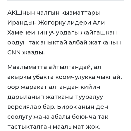
АКШнын чалгын кызматтары
Ирандын Жогорку лидери Али
Хаменеинин учурдагы жайгашкан
ордун так аныктай албай жатканын
CNN жазды.
Маалыматта айтылгандай, ал
акыркы убакта коомчулукка чыкпай,
оор жаракат алгандан кийин
дарыланып жатканы тууралуу
версиялар бар. Бирок анын ден
соолугу жана абалы боюнча так
тастыкталган маалымат жок.