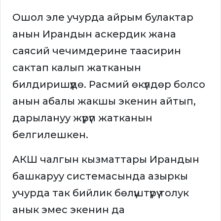
Ошол эле учурда айрым булактар
анын Ирандын аскердик жана
саясий чечимдерине таасирин
сактап калып жатканын
билдиришүүдө. Расмий өкүлдөр болсо
анын абалы жакшы экенин айтып,
дарылануу жүрүп жатканын
белгилешкен.
АКШ чалгын кызматтары Ирандын
башкаруу системасында азыркы
учурда так бийлик бөлүштүрүү толук
анык эмес экенин да