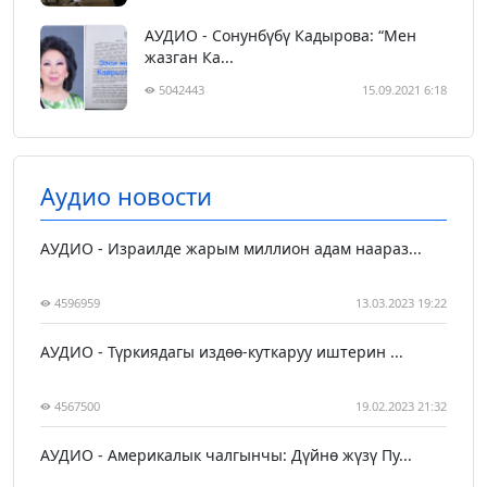
АУДИО - Сонунбүбү Кадырова: “Мен
жазган Ка...
5042443
15.09.2021 6:18
Аудио новости
АУДИО - Израилде жарым миллион адам наараз...
4596959
13.03.2023 19:22
АУДИО - Түркиядагы издөө-куткаруу иштерин ...
4567500
19.02.2023 21:32
АУДИО - Америкалык чалгынчы: Дүйнө жүзү Пу...