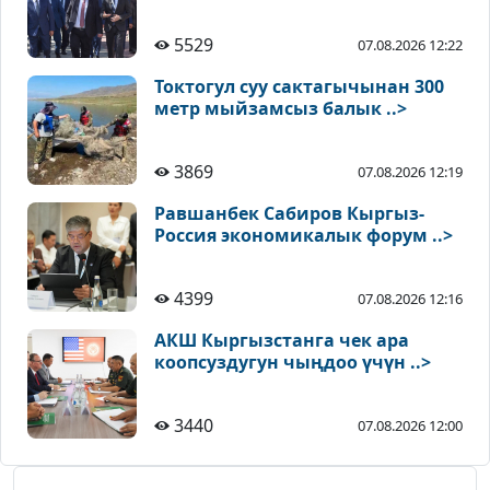
5529
07.08.2026 12:22
Токтогул суу сактагычынан 300
метр мыйзамсыз балык ..>
3869
07.08.2026 12:19
Равшанбек Сабиров Кыргыз-
Россия экономикалык форум ..>
4399
07.08.2026 12:16
АКШ Кыргызстанга чек ара
коопсуздугун чыңдоо үчүн ..>
3440
07.08.2026 12:00