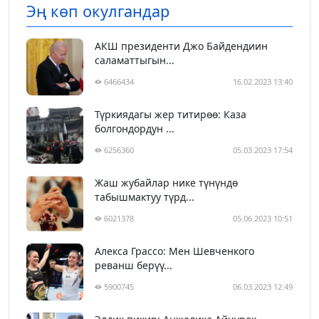
Эң көп окулгандар
АКШ президенти Джо Байдендиин
саламаттыгын...
6466434
16.02.2023 13:40
Түркиядагы жер титирөө: Каза
болгондордун ...
6256360
05.03.2023 17:54
Жаш жубайлар нике түнүндө
табышмактуу түрд...
6021378
05.06.2023 10:51
Алекса Грассо: Мен Шевченкого
реванш берүү...
5900745
06.03.2023 12:49