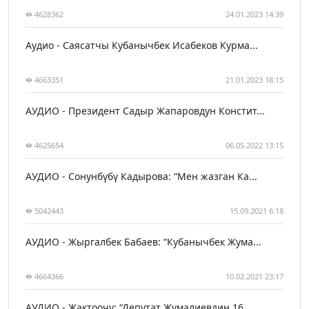
4628362
24.01.2023 14:39
Аудио - Саясатчы Кубанычбек Исабеков Курма...
4663351
21.01.2023 18:15
АУДИО - Президент Садыр Жапаровдун Констит...
4625654
06.05.2022 13:15
АУДИО - Сонунбүбү Кадырова: “Мен жазган Ка...
5042443
15.09.2021 6:18
АУДИО - Жыргалбек Бабаев: “Кубанычбек Жума...
4664366
10.02.2021 23:17
АУДИО - Жактоочу: “Депутат Жумалиевдин 16 ...