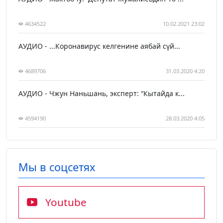
4634522
10.02.2021 23:02
АУДИО - ...Коронавирус келгенине аябай сүй...
4689706
31.03.2020 4:20
АУДИО - Чжун Наньшань, эксперт: “Кытайда к...
4594190
28.03.2020 4:05
Мы в соцсетях
Youtube