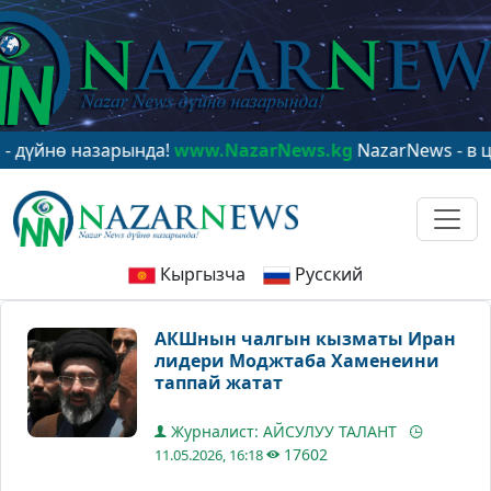
ө назарында!
www.NazarNews.kg
NazarNews - в центре
Кыргызча
Русский
АКШнын чалгын кызматы Иран
лидери Моджтаба Хаменеини
таппай жатат
Журналист: АЙСУЛУУ ТАЛАНТ
17602
11.05.2026, 16:18