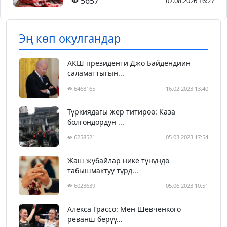
5657
07.08.2026 16:27
Эң көп окулгандар
АКШ президенти Джо Байдендиин
саламаттыгын...
6468165
16.02.2023 13:40
Түркиядагы жер титирөө: Каза
болгондордун ...
6258521
05.03.2023 17:54
Жаш жубайлар нике түнүндө
табышмактуу түрд...
6023639
05.06.2023 10:51
Алекса Грассо: Мен Шевченкого
реванш берүү...