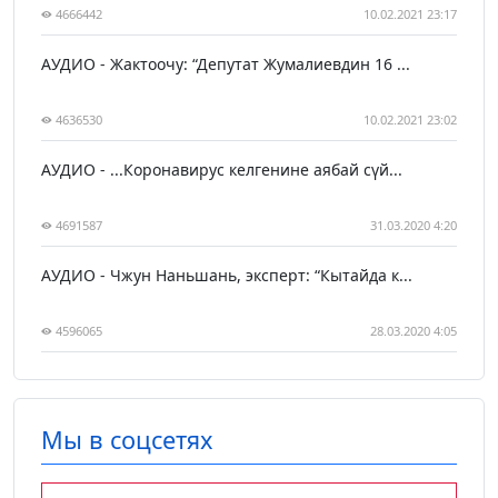
4666442
10.02.2021 23:17
АУДИО - Жактоочу: “Депутат Жумалиевдин 16 ...
4636530
10.02.2021 23:02
АУДИО - ...Коронавирус келгенине аябай сүй...
4691587
31.03.2020 4:20
АУДИО - Чжун Наньшань, эксперт: “Кытайда к...
4596065
28.03.2020 4:05
Мы в соцсетях