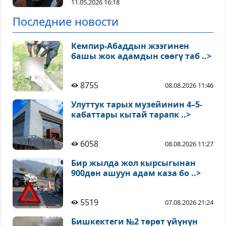
11.05.2026 16:18
Последние новости
Кемпир-Абаддын жээгинен
башы жок адамдын сөөгү таб ..>
8755
08.08.2026 11:46
Улуттук тарых музейинин 4–5-
кабаттары кытай тарапк ..>
6058
08.08.2026 11:27
Бир жылда жол кырсыгынан
900дөн ашуун адам каза бо ..>
5519
07.08.2026 21:24
Бишкектеги №2 төрөт үйүнүн