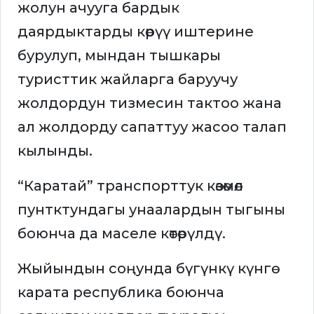
жолун ачууга бардык
даярдыктарды көрүү иштерине
бурулуп, мындан тышкары
туристтик жайларга баруучу
жолдордун тизмесин тактоо жана
ал жолдорду сапаттуу жасоо талап
кылынды.
“Каратай” транспорттук көзөмөл
пунтктундагы унаалардын тыгыны
боюнча да маселе көтөрүлдү.
Жыйындын соңунда бүгүнкү күнгө
карата республика боюнча