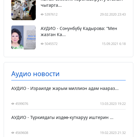
чыгарга...
5397612
29.02.2020 23:43
АУДИО - Сонунбүбү Кадырова: “Мен
жазган Ка...
5045572
15.09.2021 6:18
Аудио новости
АУДИО - Израилде жарым миллион адам наараз...
4599076
13.03.2023 19:22
АУДИО - Түркиядагы издөө-куткаруу иштерин ...
4569608
19.02.2023 21:32