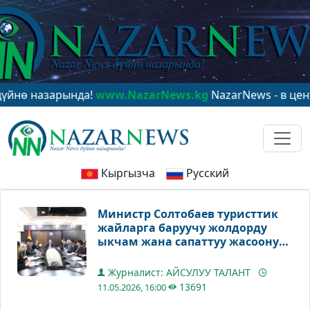
назарында!
www.NazarNews.kg
NazarNews - в центре ми
Кыргызча
Русский
Министр Солтобаев туристтик
жайларга баруучу жолдорду
ыкчам жана сапаттуу жасоону
талап кылды
Журналист: АЙСУЛУУ ТАЛАНТ
13691
11.05.2026, 16:00