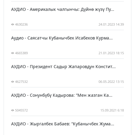
АУДИО - Америкалык чалгынчы: Дүйнө жүзү Пу...
4630236
24.01.2023 14:39
Аудио - Саясатчы Кубанычбек Исабеков Курма...
4665389
21.01.2023 18:15
АУДИО - Президент Садыр Жапаровдун Констит...
4627532
06.05.2022 13:15
АУДИО - Сонунбүбү Кадырова: “Мен жазган Ка...
5045572
15.09.2021 6:18
АУДИО - Жыргалбек Бабаев: “Кубанычбек Жума...