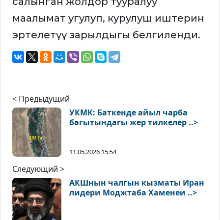
салынган жолдор тууралуу
маалымат угулуп, курулуш иштерин
эртелетүү зарылдыгы белгиленди.
< Предыдущий
УКМК: Баткенде айыл чарба
багытындагы жер тилкелер ..>
11.05.2026 15:54
Следующий >
АКШнын чалгын кызматы Иран
лидери Моджтаба Хаменеи ..>