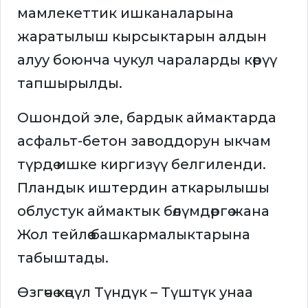
мамлекеттик ишканаларына
жаратылыш кырсыктарын алдын
алуу боюнча чукул чараларды көрүү
тапшырылды.
Ошондой эле, бардык аймактарда
асфальт-бетон заводдорун ыкчам
түрдө ишке киргизүү белгиленди.
Пландык иштердин аткарылышы
облустук аймактык бөлүмдөргө жана
Жол тейлөө башкармалыктарына
табыштады.
Өзгөчө көңүл Түндүк – Түштүк унаа