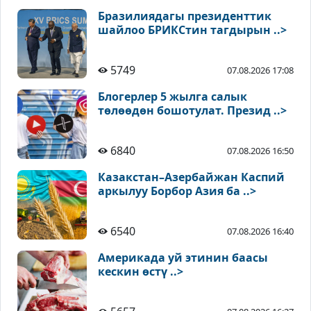
Бразилиядагы президенттик
шайлоо БРИКСтин тагдырын ..>
5749
07.08.2026 17:08
Блогерлер 5 жылга салык
төлөөдөн бошотулат. Презид ..>
6840
07.08.2026 16:50
Казакстан–Азербайжан Каспий
аркылуу Борбор Азия ба ..>
6540
07.08.2026 16:40
Америкада уй этинин баасы
кескин өстү ..>