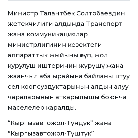
Министр Талантбек Солтобаевдин
жетекчилиги алдында Транспорт
жана коммуникациялар
министрлигинин кезектеги
аппараттык жыйыны өтүп, жол
курулуш иштеринин жүрүшү жана
жаанчыл аба ырайына байланыштуу
сел коопсуздуктарынын алдын алуу
чараларынын аткарылышы боюнча
маселелер каралды.
“Кыргызавтожол-Түндүк” жана
“Кыргызавтожол-Түштүк”