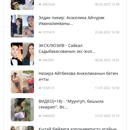
5902534
06.03.2023 12:49
Элдик пикир: Анжелика Айчүрөк
Иманалиеваны...
5731415
22.06.2022 10:58
ЭКСКЛЮЗИВ - Сайкал
Садыбакасованын экс-жол...
5662001
08.06.2023 14:02
Назира Айтбекова Анжеликанын бетин
ачты
5558121
17.07.2022 16:50
ВИДЕО(+18) - "Муунтуп, башына
секирип". Өс...
5486630
14.07.2020 15:19
Кытай бийлиги коронавирусту атайын