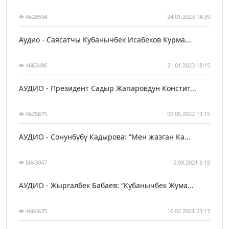
4628594
24.01.2023 14:39
Аудио - Саясатчы Кубанычбек Исабеков Курма...
4663496
21.01.2023 18:15
АУДИО - Президент Садыр Жапаровдун Констит...
4625875
06.05.2022 13:15
АУДИО - Сонунбүбү Кадырова: “Мен жазган Ка...
5043047
15.09.2021 6:18
АУДИО - Жыргалбек Бабаев: “Кубанычбек Жума...
4664635
10.02.2021 23:17