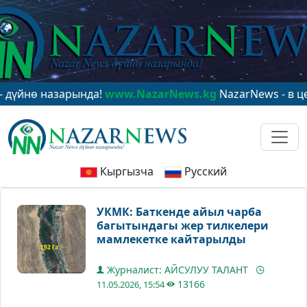
 назарында!
www.NazarNews.kg
NazarNews - в центре м
Кыргызча
Русский
УКМК: Баткенде айыл чарба
багытындагы жер тилкелери
мамлекетке кайтарылды
Журналист: АЙСУЛУУ ТАЛАНТ
13166
11.05.2026, 15:54