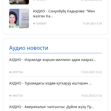
АУДИО - Сонунбүбү Кадырова: “Мен
жазган Ка...
5043047
15.09.2021 6:18
Аудио новости
АУДИО - Израилде жарым миллион адам наараз...
4597164
13.03.2023 19:22
АУДИО - Түркиядагы издөө-куткаруу иштерин ...
4567725
19.02.2023 21:32
АУДИО - Америкалык чалгынчы: Дүйнө жүзү Пу...