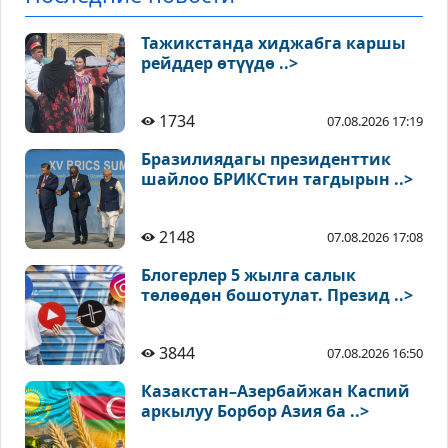
Тажикстанда хиджабга каршы
рейддер өтүүдө ..>
1734
07.08.2026 17:19
Бразилиядагы президенттик
шайлоо БРИКСтин тагдырын ..>
2148
07.08.2026 17:08
Блогерлер 5 жылга салык
төлөөдөн бошотулат. Презид ..>
3844
07.08.2026 16:50
Казакстан–Азербайжан Каспий
аркылуу Борбор Азия ба ..>