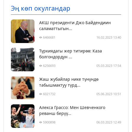
Эң көп окулгандар
АКШ президенти Джо Байдендиин
саламаттыгын...
6466681
16.02.2023 13:40
Түркиядагы жер титирөө: Каза
болгондордун ...
6256693
05.03.2023 17:54
Жаш жубайлар нике түнүндө
табышмактуу түрд...
6021732
05.06.2023 10:51
Алекса Грассо: Мен Шевченкого
реванш берүү...
5900898
06.03.2023 12:49