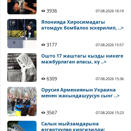
3936
07.08.2026 16:19
Японияда Хиросимадагы
атомдук бомбалоо эскерилип, ..>
3177
07.08.2026 15:57
Ошто 17 жаштагы кызды никеге
мажбурлаган апасы, кү ..>
6309
07.08.2026 15:36
Орусия Армениянын Украина
менен жакындашуусун сынг ..>
3567
07.08.2026 15:23
Салык мыйзамдарына
өзгөртүүлөр киргизилди: