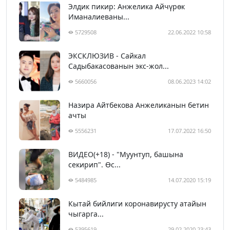
Элдик пикир: Анжелика Айчүрөк
Иманалиеваны...
5729508
22.06.2022 10:58
ЭКСКЛЮЗИВ - Сайкал
Садыбакасованын экс-жол...
5660056
08.06.2023 14:02
Назира Айтбекова Анжеликанын бетин
ачты
5556231
17.07.2022 16:50
ВИДЕО(+18) - "Муунтуп, башына
секирип". Өс...
5484985
14.07.2020 15:19
Кытай бийлиги коронавирусту атайын
чыгарга...
5395619
29.02.2020 23:43