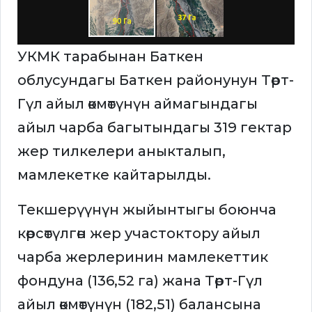
УКМК тарабынан Баткен
облусундагы Баткен районунун Төрт-
Гүл айыл өкмөтүнүн аймагындагы
айыл чарба багытындагы 319 гектар
жер тилкелери аныкталып,
мамлекетке кайтарылды.
Текшерүүнүн жыйынтыгы боюнча
көрсөтүлгөн жер участоктору айыл
чарба жерлеринин мамлекеттик
фондуна (136,52 га) жана Төрт-Гүл
айыл өкмөтүнүн (182,51) балансына