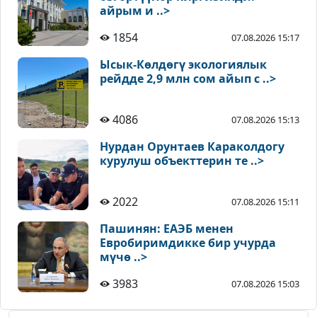
айрым и ..>
1854
07.08.2026 15:17
Ысык-Көлдөгү экологиялык
рейдде 2,9 млн сом айып с ..>
4086
07.08.2026 15:13
Нурдан Орунтаев Караколдогу
курулуш объекттерин те ..>
2022
07.08.2026 15:11
Пашинян: ЕАЭБ менен
Евробиримдикке бир учурда
мүчө ..>
3983
07.08.2026 15:03