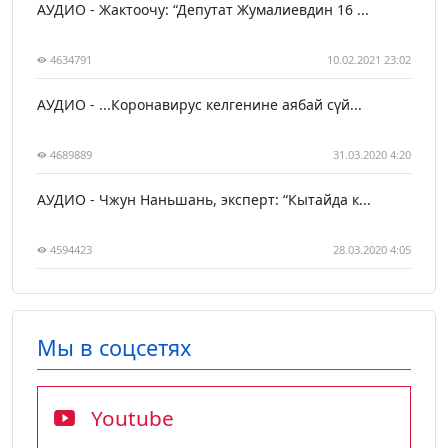
АУДИО - Жактоочу: “Депутат Жумалиевдин 16 ...
4634791
10.02.2021 23:02
АУДИО - ...Коронавирус келгенине аябай сүй...
4689889
31.03.2020 4:20
АУДИО - Чжун Наньшань, эксперт: “Кытайда к...
4594423
28.03.2020 4:05
Мы в соцсетях
Youtube