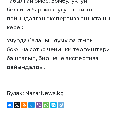
табылган эмес. Зомбулуктун
белгиси бар-жоктугун атайын
дайындалган экспертиза аныкташы
керек.
Учурда баланын өлүмү фактысы
боюнча сотко чейинки тергөө иштери
башталып, бир нече экспертиза
дайындалды.
Булак: NazarNews.kg