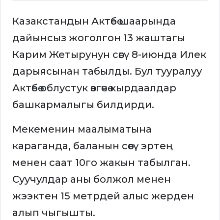
Казакстандын Актөбө шаарында
дайынсыз жоголгон 13 жаштагы
Карим Жетырунун сөөгү 8-июнда Илек
дарыясынан табылды. Бул тууралуу
Актөбө облустук өзгөчө кырдаалдар
башкармалыгы билдирди.
Мекеменин маалыматына
караганда, баланын сөөгү эртең
менен саат 10го жакын табылган.
Суучулдар аны болжол менен
жээктен 15 метрдей алыс жерден
алып чыгышты.