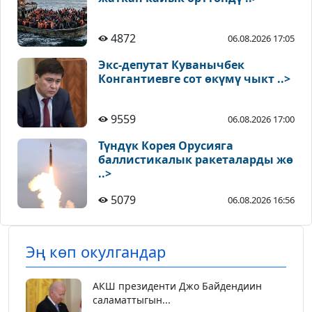
4872
06.08.2026 17:05
Экс-депутат Куванычбек
Конгантиевге сот өкүмү чыкт ..>
9559
06.08.2026 17:00
Түндүк Корея Орусияга
баллистикалык ракеталарды жө
..>
5079
06.08.2026 16:56
Эң көп окулгандар
АКШ президенти Джо Байдендиин
саламаттыгын...