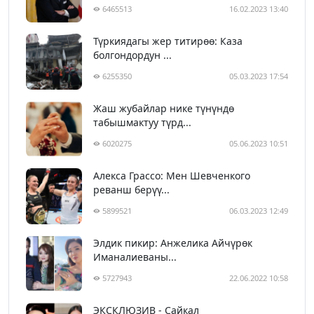
6465513
16.02.2023 13:40
Түркиядагы жер титирөө: Каза
болгондордун ...
6255350
05.03.2023 17:54
Жаш жубайлар нике түнүндө
табышмактуу түрд...
6020275
05.06.2023 10:51
Алекса Грассо: Мен Шевченкого
реванш берүү...
5899521
06.03.2023 12:49
Элдик пикир: Анжелика Айчүрөк
Иманалиеваны...
5727943
22.06.2022 10:58
ЭКСКЛЮЗИВ - Сайкал