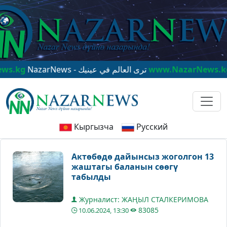
NazarNews - ترى العالم في عينيك
www.NazarNews.kg
Naza
Кыргызча
Русский
Актөбөдө дайынсыз жоголгон 13
жаштагы баланын сөөгү
табылды
Журналист: ЖАҢЫЛ СТАЛКЕРИМОВА
83085
10.06.2024, 13:30