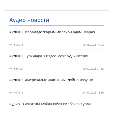
Аудио новости
АУДИО - Израилде жарым миллион адам наараз...
4596073
13.03.2023 19:22
АУДИО - Түркиядагы издөө-куткаруу иштерин ...
4566427
19.02.2023 21:32
АУДИО - Америкалык чалгынчы: Дүйнө жүзү Пу...
4627313
24.01.2023 14:39
Аудио - Саясатчы Кубанычбек Исабеков Курма...