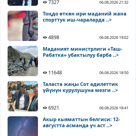
7327
06.08.2026 21:32
Тоңдо өткөн ири маданий жана
спорттук иш-чараларда ..>
4898
06.08.2026 19:02
Маданият министрлиги «Таш-
Рабатка» убактылуу барба ..>
11648
06.08.2026 18:50
Таласта жаңы Сот адилеттик
үйүнүн курулушуна мезги ..>
6921
06.08.2026 18:41
Акыр кыяматтын белгиси: 12-
августта асманда үч аст ..>