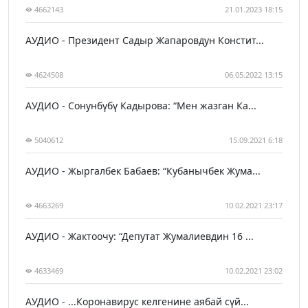
4662143
21.01.2023 18:15
АУДИО - Президент Садыр Жапаровдун Констит...
4624508
06.05.2022 13:15
АУДИО - Сонунбүбү Кадырова: “Мен жазган Ка...
5040612
15.09.2021 6:18
АУДИО - Жыргалбек Бабаев: “Кубанычбек Жума...
4663269
10.02.2021 23:17
АУДИО - Жактоочу: “Депутат Жумалиевдин 16 ...
4633469
10.02.2021 23:02
АУДИО - ...Коронавирус келгенине аябай сүй...