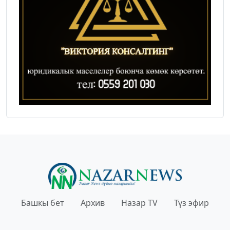
Башкы бет
Архив
Назар TV
Түз эфир