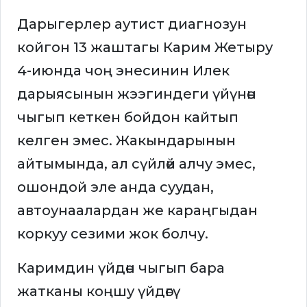
Дарыгерлер аутист диагнозун
койгон 13 жаштагы Карим Жетыру
4-июнда чоң энесинин Илек
дарыясынын жээгиндеги үйүнөн
чыгып кеткен бойдон кайтып
келген эмес. Жакындарынын
айтымында, ал сүйлөй алчу эмес,
ошондой эле анда суудан,
автоунаалардан же караңгыдан
коркуу сезими жок болчу.
Каримдин үйдөн чыгып бара
жатканы коңшу үйдөгү