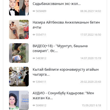
Садыбакасованын экс-жол...
5658489
08.06.2023 14:02
Назира Айтбекова Анжеликанын бетин
ачты
5554711
17.07.2022 16:50
ВИДЕО(+18) - "Муунтуп, башына
секирип". Өс...
5483812
14.07.2020 15:19
Кытай бийлиги коронавирусту атайын
чыгарга...
5394111
29.02.2020 23:43
АУДИО - Сонунбүбү Кадырова: “Мен
жазган Ка...
5040612
15.09.2021 6:18