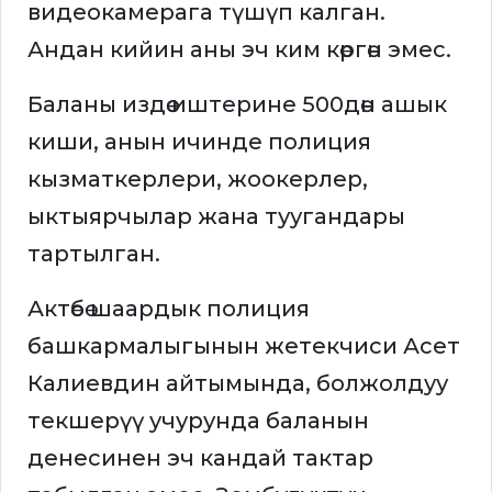
видеокамерага түшүп калган.
Андан кийин аны эч ким көргөн эмес.
Баланы издөө иштерине 500дөн ашык
киши, анын ичинде полиция
кызматкерлери, жоокерлер,
ыктыярчылар жана туугандары
тартылган.
Актөбө шаардык полиция
башкармалыгынын жетекчиси Асет
Калиевдин айтымында, болжолдуу
текшерүү учурунда баланын
денесинен эч кандай тактар