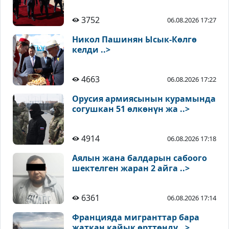
3752
06.08.2026 17:27
Никол Пашинян Ысык-Көлгө
келди ..>
4663
06.08.2026 17:22
Орусия армиясынын курамында
согушкан 51 өлкөнүн жа ..>
4914
06.08.2026 17:18
Аялын жана балдарын сабоого
шектелген жаран 2 айга ..>
6361
06.08.2026 17:14
Францияда мигранттар бара
жаткан кайык өрттөндү ..>