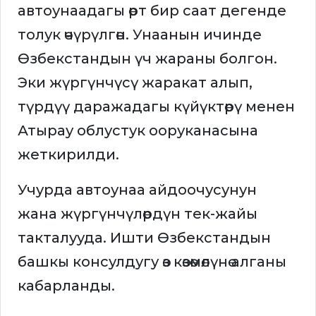
автоунаадагы өрт бир саат дегенде
толук өчүрүлгөн. Унаанын ичинде
Өзбекстандын үч жараны болгон.
Эки жүргүнчүсү жаракат алып,
түрдүү даражадагы күйүктөрү менен
Атырау облустук ооруканасына
жеткирилди.
Учурда автоунаа айдоочусунун
жана жүргүнчүлөрдүн тек-жайы
такталууда. Ишти Өзбекстандын
башкы консулдугу өз көзөмөлүнө алганы
кабарланды.