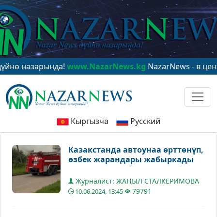
назарында!
www.NazarNews.kg
NazarNews - в центре м
Кыргызча
Русский
Казакстанда автоунаа өрттөнүп,
өзбек жарандары жабыркады
Журналист: ЖАҢЫЛ СТАЛКЕРИМОВА
79791
10.06.2024, 13:45