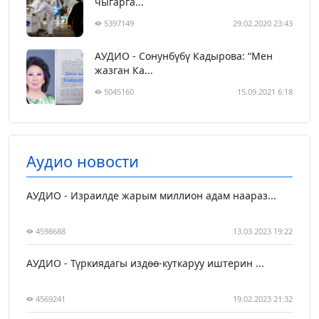
чыгарга...
5397149
29.02.2020 23:43
АУДИО - Сонунбүбү Кадырова: “Мен
жазган Ка...
5045160
15.09.2021 6:18
Аудио новости
АУДИО - Израилде жарым миллион адам наараз...
4598688
13.03.2023 19:22
АУДИО - Түркиядагы издөө-куткаруу иштерин ...
4569241
19.02.2023 21:32