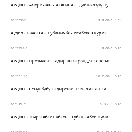
АУДИО - Америкалык чалгынчы: Дүйнө жүзү Пу...
4629870
24.01.2023 14:39
Аудио - Саясатчы Кубанычбек Исабеков Курма...
4665008
21.01.2023 18:15
АУДИО - Президент Садыр Жапаровдун Констит...
4627173
06.05.2022 13:15
АУДИО - Сонунбүбү Кадырова: “Мен жазган Ка...
5045160
15.09.2021 6:18
АУДИО - Жыргалбек Бабаев: “Кубанычбек Жума...
4666073
10.02.2021 23:17