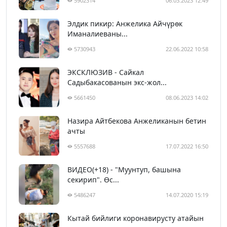
5902314
06.03.2023 12:49
Элдик пикир: Анжелика Айчүрөк
Иманалиеваны...
5730943
22.06.2022 10:58
ЭКСКЛЮЗИВ - Сайкал
Садыбакасованын экс-жол...
5661450
08.06.2023 14:02
Назира Айтбекова Анжеликанын бетин
ачты
5557688
17.07.2022 16:50
ВИДЕО(+18) - "Муунтуп, башына
секирип". Өс...
5486247
14.07.2020 15:19
Кытай бийлиги коронавирусту атайын