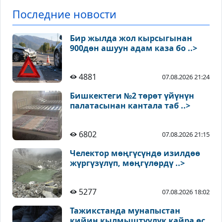
Последние новости
Бир жылда жол кырсыгынан
900дөн ашуун адам каза бо ..>
4881
07.08.2026 21:24
Бишкектеги №2 төрөт үйүнүн
палатасынан кантала таб ..>
6802
07.08.2026 21:15
Челектор мөңгүсүндө изилдөө
жүргүзүлүп, мөңгүлөрдү ..>
5277
07.08.2026 18:02
Тажикстанда мунапыстан
кийин кылмыштуулук кайра өс