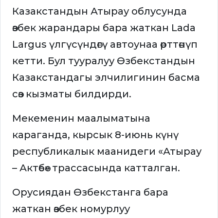
Казакстандын Атырау облусунда
өзбек жарандары бара жаткан Lada
Largus үлгүсүндөгү автоунаа өрттөнүп
кетти. Бул тууралуу Өзбекстандын
Казакстандагы элчилигинин басма
сөз кызматы билдирди.
Мекеменин маалыматына
караганда, кырсык 8-июнь күнү
республикалык маанидеги «Атырау
– Актөбө» трассасында катталган.
Орусиядан Өзбекстанга бара
жаткан өзбек номурлуу