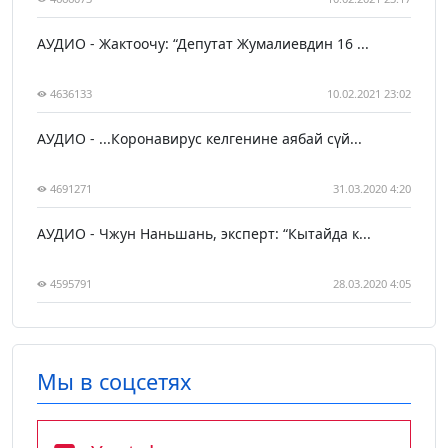
АУДИО - Жактоочу: “Депутат Жумалиевдин 16 ...
4636133
10.02.2021 23:02
АУДИО - ...Коронавирус келгенине аябай сүй...
4691271
31.03.2020 4:20
АУДИО - Чжун Наньшань, эксперт: “Кытайда к...
4595791
28.03.2020 4:05
Мы в соцсетях