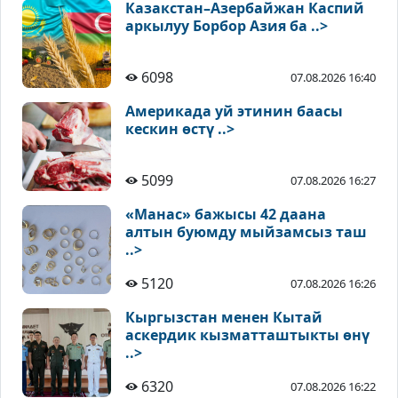
Казакстан–Азербайжан Каспий
аркылуу Борбор Азия ба ..>
6098
07.08.2026 16:40
Америкада уй этинин баасы
кескин өстү ..>
5099
07.08.2026 16:27
«Манас» бажысы 42 даана
алтын буюмду мыйзамсыз таш
..>
5120
07.08.2026 16:26
Кыргызстан менен Кытай
аскердик кызматташтыкты өнү
..>
6320
07.08.2026 16:22