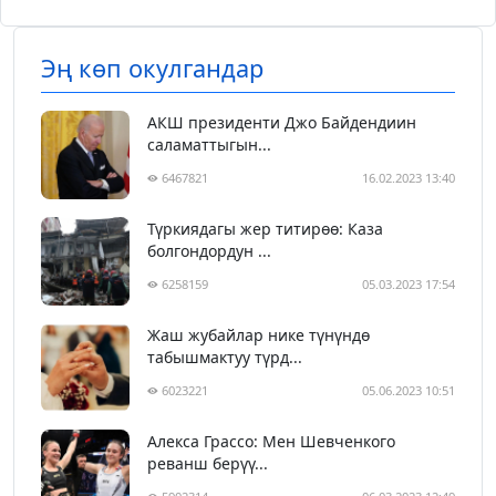
Эң көп окулгандар
АКШ президенти Джо Байдендиин
саламаттыгын...
6467821
16.02.2023 13:40
Түркиядагы жер титирөө: Каза
болгондордун ...
6258159
05.03.2023 17:54
Жаш жубайлар нике түнүндө
табышмактуу түрд...
6023221
05.06.2023 10:51
Алекса Грассо: Мен Шевченкого
реванш берүү...