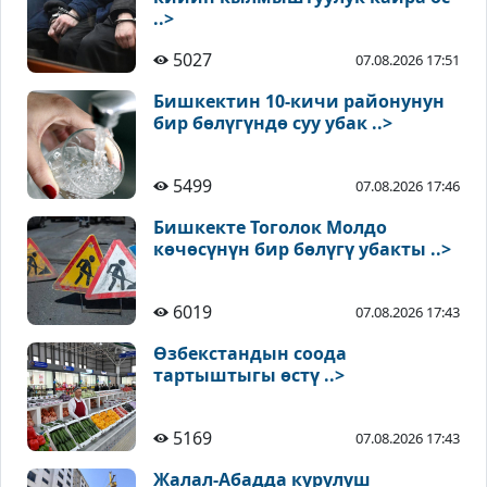
..>
5027
07.08.2026 17:51
Бишкектин 10-кичи районунун
бир бөлүгүндө суу убак ..>
5499
07.08.2026 17:46
Бишкекте Тоголок Молдо
көчөсүнүн бир бөлүгү убакты ..>
6019
07.08.2026 17:43
Өзбекстандын соода
тартыштыгы өстү ..>
5169
07.08.2026 17:43
Жалал-Абадда курулуш