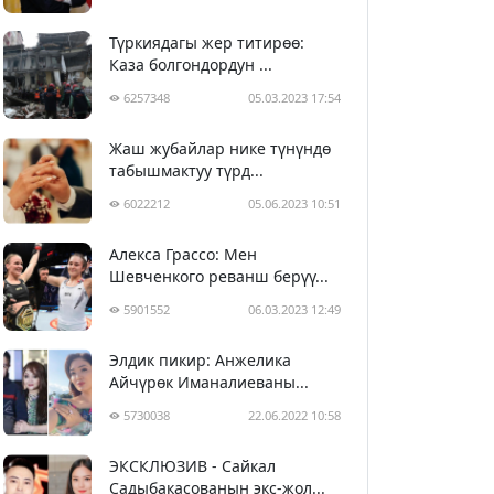
Түркиядагы жер титирөө:
Каза болгондордун ...
6257348
05.03.2023 17:54
Жаш жубайлар нике түнүндө
табышмактуу түрд...
6022212
05.06.2023 10:51
Алекса Грассо: Мен
Шевченкого реванш берүү...
5901552
06.03.2023 12:49
Элдик пикир: Анжелика
Айчүрөк Иманалиеваны...
5730038
22.06.2022 10:58
ЭКСКЛЮЗИВ - Сайкал
Садыбакасованын экс-жол...