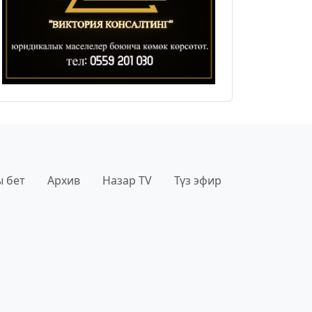
 бет
Архив
Назар TV
Түз эфир