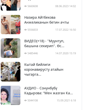
5660608
08.06.2023 14:02
Назира Айтбекова
Анжеликанын бетин ачты
5556833
17.07.2022 16:50
ВИДЕО(+18) - "Муунтуп,
башына секирип". Өс...
5485446
14.07.2020 15:19
Кытай бийлиги
5396304
29.02.2020 23:43
коронавирусту атайын
чыгарга...
АУДИО - Сонунбүбү
Кадырова: “Мен жазган Ка...
5044108
15.09.2021 6:18