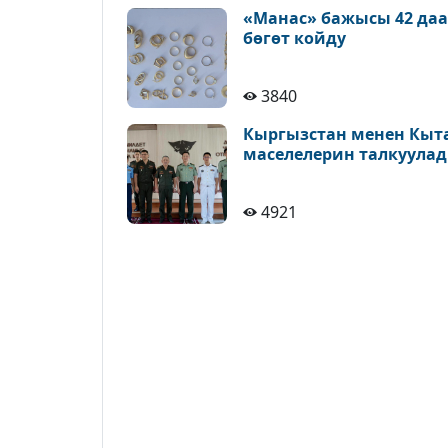
«Манас» бажысы 42 да
бөгөт койду
3840
Кыргызстан менен Кыт
маселелерин талкуула
4921