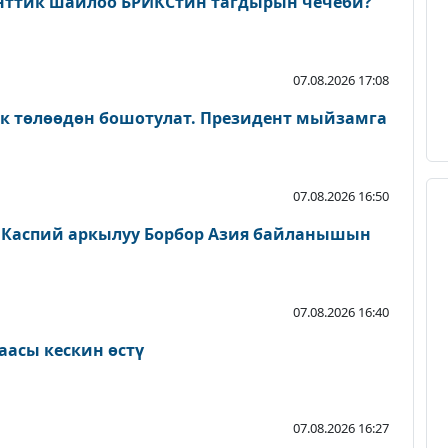
нттик шайлоо БРИКСтин тагдырын чечеби?
07.08.2026 17:08
ык төлөөдөн бошотулат. Президент мыйзамга
07.08.2026 16:50
 Каспий аркылуу Борбор Азия байланышын
07.08.2026 16:40
аасы кескин өстү
07.08.2026 16:27