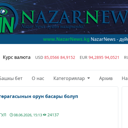
www.NazarNews.kg
NazarNews - дүйнө назарынд
Курс валюта
USD
85,0566
84,9152
EUR
94,2895
94,0521
R
Башкы бет
О нас
Категориялар
Архив
На
өрагасынын орун басары болуп
ГУЛ
24137
08.06.2026, 15:13