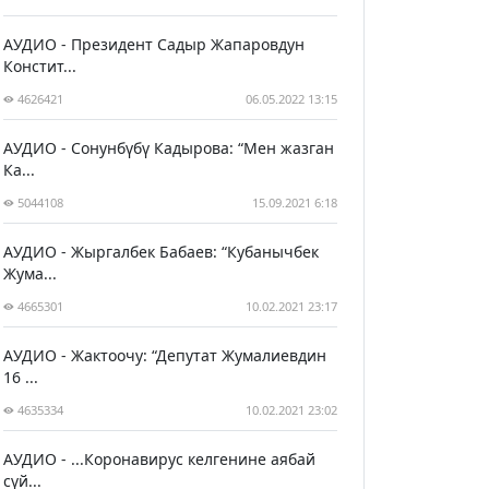
АУДИО - Президент Садыр Жапаровдун
Констит...
4626421
06.05.2022 13:15
АУДИО - Сонунбүбү Кадырова: “Мен жазган
Ка...
5044108
15.09.2021 6:18
АУДИО - Жыргалбек Бабаев: “Кубанычбек
Жума...
4665301
10.02.2021 23:17
АУДИО - Жактоочу: “Депутат Жумалиевдин
16 ...
4635334
10.02.2021 23:02
АУДИО - ...Коронавирус келгенине аябай
сүй...