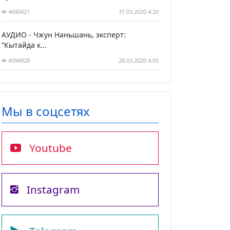
4690421
31.03.2020 4:20
АУДИО - Чжун Наньшань, эксперт:
“Кытайда к...
4594928
28.03.2020 4:05
Мы в соцсетях
Youtube
Instagram