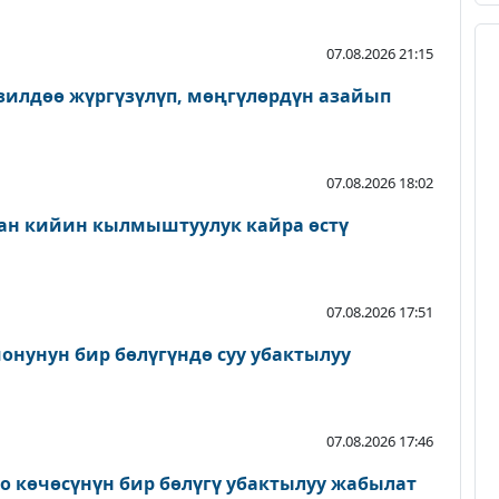
07.08.2026 21:15
зилдөө жүргүзүлүп, мөңгүлөрдүн азайып
07.08.2026 18:02
ан кийин кылмыштуулук кайра өстү
07.08.2026 17:51
онунун бир бөлүгүндө суу убактылуу
07.08.2026 17:46
о көчөсүнүн бир бөлүгү убактылуу жабылат