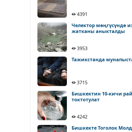
4391
Челектор мөңгүсүндө и
жатканы аныкталды
3953
Тажикстанда мунапыст
3715
Бишкектин 10-кичи рай
токтотулат
4242
Бишкекте Тоголок Молд