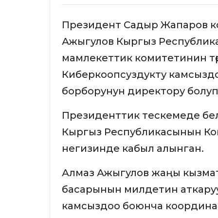
Президент Садыр Жапаров ко
Ажыгулов Кыргыз Республика
мамлекеттик комитетинин тө
Киберкоопсуздукту камсызд
борборунун директору болу
Президенттик тескемеде бе
Кыргыз Республикасынын Ко
негизинде кабыл алынган.
Алмаз Ажыгулов жаңы кызма
басарынын милдетин аткаруу
камсыздоо боюнча координа