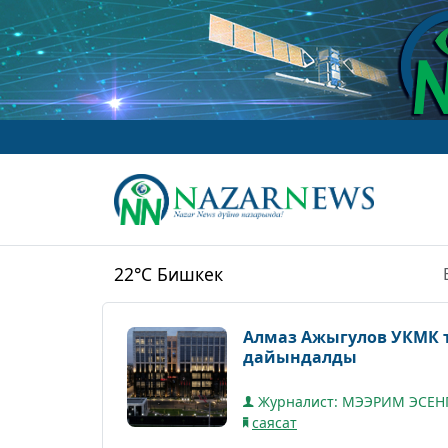
22°C
Бишкек
Алмаз Ажыгулов УКМК т
дайындалды
Журналист: МЭЭРИМ ЭСЕН
саясат