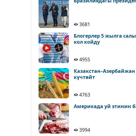
Бразилиядагы президе
3681
Блогерлер 5 жылга сал
кол койду
4955
Казакстан–Азербайжан
күчтөйт
4763
Америкада уй этинин б
3994