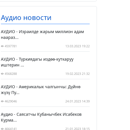
Аудио новости
АУДИО - Израилде жарым миллион адам
наараз...
4597781
13.03.2023 19:22
АУДИО - Түркиядагы издөө-куткаруу
иштерин ...
4568288
19.02.2023 21:32
АУДИО - Америкалык чалгынчы: Дүйнө
жүзү Пу...
4629046
24.01.2023 14:39
Аудио - Саясатчы Кубанычбек Исабеков
Курма...
4664141
21.01.2023 18:15