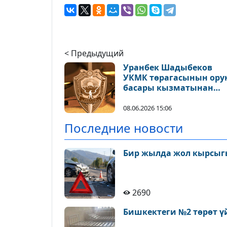
< Предыдущий
Уранбек Шадыбеков
УКМК төрагасынын ору
басары кызматынан
бошотулду
08.06.2026 15:06
Последние новости
Бир жылда жол кырсыгы
2690
Бишкектеги №2 төрөт ү