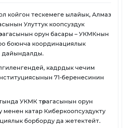
л койгон тескемеге ылайык, Алмаз
сынын Улуттук коопсуздук
рагасынын орун басары – УКМКнын
оо боюнча координациялык
п дайындалды.
лгиленгендей, кадрдык чечим
нституциясынын 71-беренесинин
тында УКМК төрагасынын орун
 менен катар Киберкоопсуздукту
циялык борборду да жетектейт.