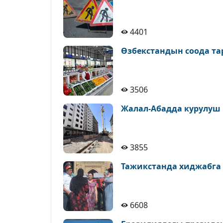
4401
Өзбекстандын соода т
3506
Жалал-Абадда курулуш
3855
Тажикстанда хиджабга
6608