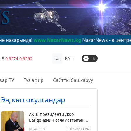
а!
www.NazarNews.kg
NazarNews - в центре мирового 
KY
UB
0,9274
0,9260
зар TV
Түз эфир
Сайтты башкаруу
Эң көп окулгандар
АКШ президенти Джо
Байдендиин саламаттыгын...
6467169
16.02.2023 13:40