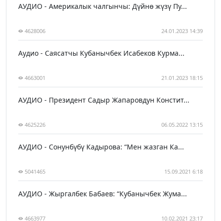
АУДИО - Америкалык чалгынчы: Дүйнө жүзү Пу...
4628006
24.01.2023 14:39
Аудио - Саясатчы Кубанычбек Исабеков Курма...
4663001
21.01.2023 18:15
АУДИО - Президент Садыр Жапаровдун Констит...
4625226
06.05.2022 13:15
АУДИО - Сонунбүбү Кадырова: “Мен жазган Ка...
5041465
15.09.2021 6:18
АУДИО - Жыргалбек Бабаев: “Кубанычбек Жума...
4663977
10.02.2021 23:17