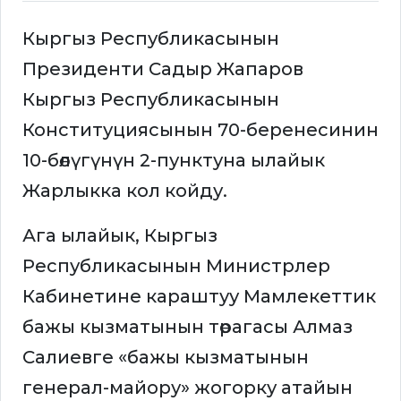
Кыргыз Республикасынын
Президенти Садыр Жапаров
Кыргыз Республикасынын
Конституциясынын 70-беренесинин
10-бөлүгүнүн 2-пунктуна ылайык
Жарлыкка кол койду.
Ага ылайык, Кыргыз
Республикасынын Министрлер
Кабинетине караштуу Мамлекеттик
бажы кызматынын төрагасы Алмаз
Салиевге «бажы кызматынын
генерал-майору» жогорку атайын