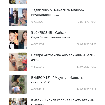
Элдик пикир: Анжелика Айчүрөк
Иманалиеваны...
5728750
22.06.2022 10:58
ЭКСКЛЮЗИВ - Сайкал
Садыбакасованын экс-жол...
5659339
08.06.2023 14:02
Назира Айтбекова Анжеликанын бетин
ачты
5555618
17.07.2022 16:50
ВИДЕО(+18) - "Муунтуп, башына
секирип". Өс...
5484612
14.07.2020 15:19
Кытай бийлиги коронавирусту атайын
чыгарга...