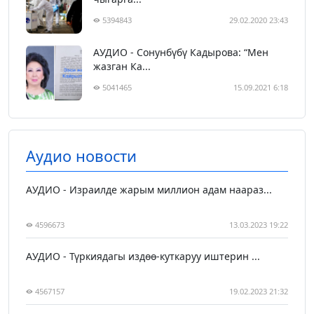
5394843
29.02.2020 23:43
АУДИО - Сонунбүбү Кадырова: “Мен
жазган Ка...
5041465
15.09.2021 6:18
Аудио новости
АУДИО - Израилде жарым миллион адам наараз...
4596673
13.03.2023 19:22
АУДИО - Түркиядагы издөө-куткаруу иштерин ...
4567157
19.02.2023 21:32