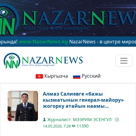
а!
www.NazarNews.kg
NazarNews - в центре мирового в
Кыргызча
Русский
Алмаз Салиевге «бажы
кызматынын генерал-майору»
жогорку атайын наамы
ыйгарылды
Журналист: МЭЭРИМ ЭСЕНГУЛ
11390
14.05.2026, 7:28