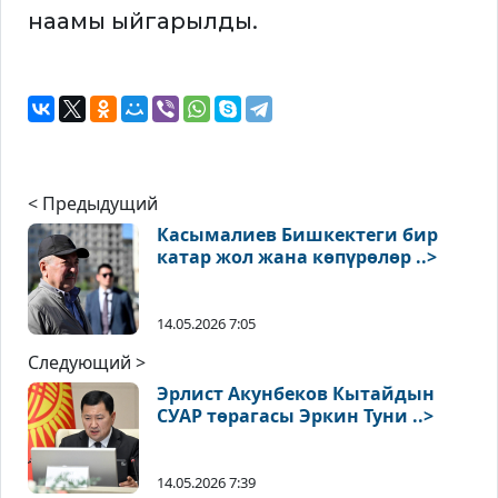
наамы ыйгарылды.
< Предыдущий
Касымалиев Бишкектеги бир
катар жол жана көпүрөлөр ..>
14.05.2026 7:05
Следующий >
Эрлист Акунбеков Кытайдын
СУАР төрагасы Эркин Туни ..>
14.05.2026 7:39