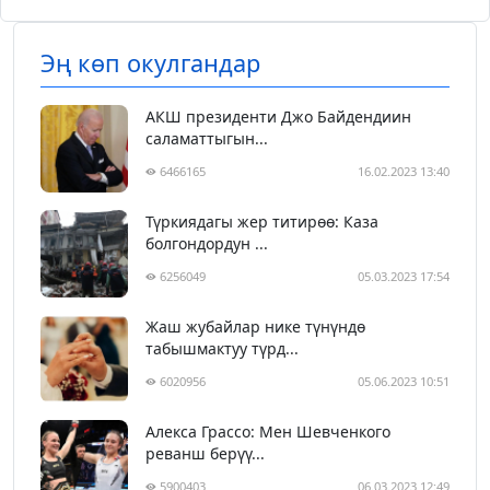
Эң көп окулгандар
АКШ президенти Джо Байдендиин
саламаттыгын...
6466165
16.02.2023 13:40
Түркиядагы жер титирөө: Каза
болгондордун ...
6256049
05.03.2023 17:54
Жаш жубайлар нике түнүндө
табышмактуу түрд...
6020956
05.06.2023 10:51
Алекса Грассо: Мен Шевченкого
реванш берүү...
5900403
06.03.2023 12:49