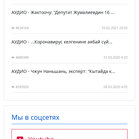
АУДИО - Жактоочу: “Депутат Жумалиевдин 16 ...
4634164
10.02.2021 23:02
АУДИО - ...Коронавирус келгенине аябай сүй...
4689349
31.03.2020 4:20
АУДИО - Чжун Наньшань, эксперт: “Кытайда к...
4593920
28.03.2020 4:05
Мы в соцсетях