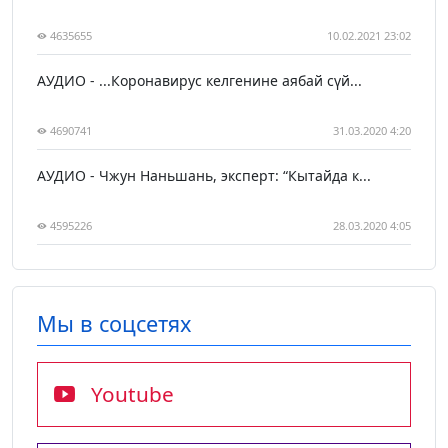
4635655
10.02.2021 23:02
АУДИО - ...Коронавирус келгенине аябай сүй...
4690741
31.03.2020 4:20
АУДИО - Чжун Наньшань, эксперт: “Кытайда к...
4595226
28.03.2020 4:05
Мы в соцсетях
Youtube