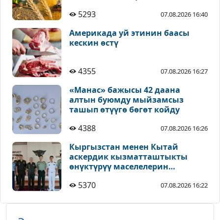
5293
07.08.2026 16:40
Америкада уй этинин баасы
кескин өстү
4355
07.08.2026 16:27
«Манас» бажысы 42 даана
алтын буюмду мыйзамсыз
ташып өтүүгө бөгөт койду
4388
07.08.2026 16:26
Кыргызстан менен Кытай
аскердик кызматташтыкты
өнүктүрүү маселелерин
талкуулады
5370
07.08.2026 16:22