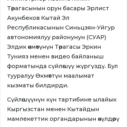
Төрагасынын орун басары Эрлист
Акунбеков Кытай Эл
Республикасынын Синьцзян-Уйгур
автономиялуу районунун (СУАР)
Элдик өкмөтүнүн Төрагасы Эркин
Тунияз менен видео байланыш
форматында сүйлөшүү жүргүздү. Бул
тууралуу Өкмөттүн маалымат
кызматы билдирди.
Сүйлөшүүнүн күн тартибине ылайык
Кыргызстан менен Кытайдын
мамлекеттик органдарынын өкүлдөрү