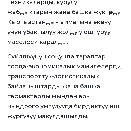
техникаларды, курулуш
жабдыктарын жана башка жүктөрдү
Кыргызстандын аймагына өткөрүү
үчүн убактылуу жолду уюштуруу
маселеси каралды.
Сүйлөшүүнүн соңунда тараптар
соода-экономикалык мамилелерди,
транспорттук-логистикалык
байланыштарды жана башка
тармактарды мындан ары
чыңдоого умтулууда бирдиктүү иш
жүргүзүү макулдашылды.