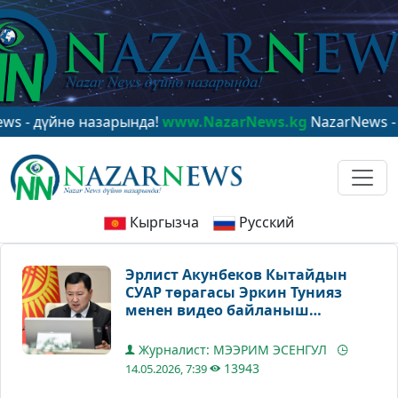
ө назарында!
www.NazarNews.kg
NazarNews - в центре
Кыргызча
Русский
Эрлист Акунбеков Кытайдын
СУАР төрагасы Эркин Тунияз
менен видео байланыш
аркылуу сүйлөштү
Журналист: МЭЭРИМ ЭСЕНГУЛ
13943
14.05.2026, 7:39