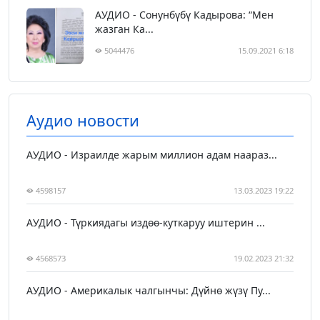
АУДИО - Сонунбүбү Кадырова: “Мен
жазган Ка...
5044476
15.09.2021 6:18
Аудио новости
АУДИО - Израилде жарым миллион адам наараз...
4598157
13.03.2023 19:22
АУДИО - Түркиядагы издөө-куткаруу иштерин ...
4568573
19.02.2023 21:32
АУДИО - Америкалык чалгынчы: Дүйнө жүзү Пу...