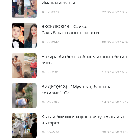
Иманалиеваны...
5730379
22.06.2022 10:58
ЭКСКЛЮЗИВ - Сайкал
Садыбакасованын экс-жол...
5660947
08.06.2023 14:02
Назира Айтбекова Анжеликанын бетин
ачты
5557191
17.07.2022 16:50
ВИДЕО(+18) - "Муунтуп, башына
секирип". Өс...
5485785
14.07.2020 15:19
Кытай бийлиги коронавирусту атайын
чыгарга...
5396578
29.02.2020 23:43