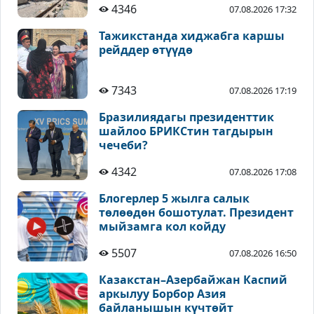
4346
07.08.2026 17:32
Тажикстанда хиджабга каршы
рейддер өтүүдө
7343
07.08.2026 17:19
Бразилиядагы президенттик
шайлоо БРИКСтин тагдырын
чечеби?
4342
07.08.2026 17:08
Блогерлер 5 жылга салык
төлөөдөн бошотулат. Президент
мыйзамга кол койду
5507
07.08.2026 16:50
Казакстан–Азербайжан Каспий
аркылуу Борбор Азия
байланышын күчтөйт