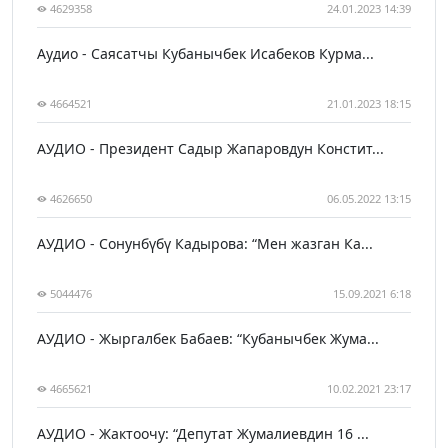
4629358
24.01.2023 14:39
Аудио - Саясатчы Кубанычбек Исабеков Курма...
4664521
21.01.2023 18:15
АУДИО - Президент Садыр Жапаровдун Констит...
4626650
06.05.2022 13:15
АУДИО - Сонунбүбү Кадырова: “Мен жазган Ка...
5044476
15.09.2021 6:18
АУДИО - Жыргалбек Бабаев: “Кубанычбек Жума...
4665621
10.02.2021 23:17
АУДИО - Жактоочу: “Депутат Жумалиевдин 16 ...