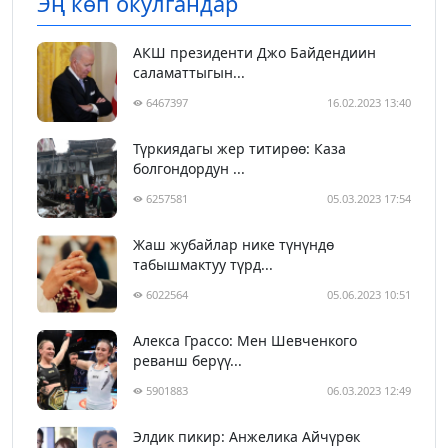
Эң көп окулгандар
АКШ президенти Джо Байдендиин
саламаттыгын...
6467397
16.02.2023 13:40
Түркиядагы жер титирөө: Каза
болгондордун ...
6257581
05.03.2023 17:54
Жаш жубайлар нике түнүндө
табышмактуу түрд...
6022564
05.06.2023 10:51
Алекса Грассо: Мен Шевченкого
реванш берүү...
5901883
06.03.2023 12:49
Элдик пикир: Анжелика Айчүрөк