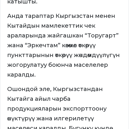
катышты.
Анда тараптар Кыргызстан менен
Кытайдын мамлекеттик чек
араларында жайгашкан “Торугарт”
жана “Эркечтам” көзөмөл өткөрүү
пункттарынын өткөрүү жөндөмдүүлүгүн
жогорулатуу боюнча маселелер
каралды.
Ошондой эле, Кыргызстандан
Кытайга айыл чарба
продукцияларын экспорттоону
өнүктүрүү жана илгерилетүү
маселеси каралды. Бүгүнкү күндө