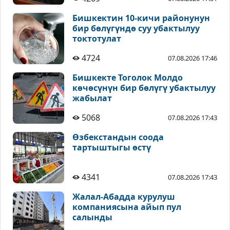
Бишкектин 10-кичи районунун
бир бөлүгүндө суу убактылуу
токтотулат
4724
07.08.2026 17:46
Бишкекте Тоголок Молдо
көчөсүнүн бир бөлүгү убактылуу
жабылат
5068
07.08.2026 17:43
Өзбекстандын соода
тартыштыгы өстү
4341
07.08.2026 17:43
Жалал-Абадда курулуш
компаниясына айып пул
салынды