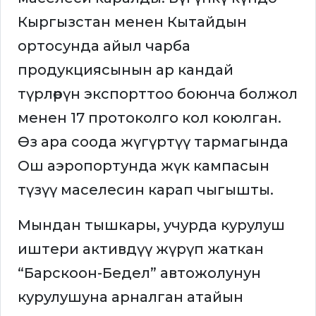
Кыргызстан менен Кытайдын
ортосунда айыл чарба
продукциясынын ар кандай
түрлөрүн экспорттоо боюнча болжол
менен 17 протоколго кол коюлган.
Өз ара соода жүгүртүү тармагында
Ош аэропортунда жүк кампасын
түзүү маселесин карап чыгышты.
Мындан тышкары, учурда курулуш
иштери активдүү жүрүп жаткан
“Барскоон-Бедел” автожолунун
курулушуна арналган атайын