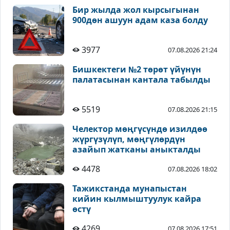
Бир жылда жол кырсыгынан
900дөн ашуун адам каза болду
3977
07.08.2026 21:24
Бишкектеги №2 төрөт үйүнүн
палатасынан кантала табылды
5519
07.08.2026 21:15
Челектор мөңгүсүндө изилдөө
жүргүзүлүп, мөңгүлөрдүн
азайып жатканы аныкталды
4478
07.08.2026 18:02
Тажикстанда мунапыстан
кийин кылмыштуулук кайра
өстү
4269
07.08.2026 17:51