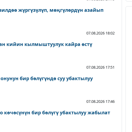
зилдөө жүргүзүлүп, мөңгүлөрдүн азайып
07.08.2026 18:02
ан кийин кылмыштуулук кайра өстү
07.08.2026 17:51
онунун бир бөлүгүндө суу убактылуу
07.08.2026 17:46
о көчөсүнүн бир бөлүгү убактылуу жабылат