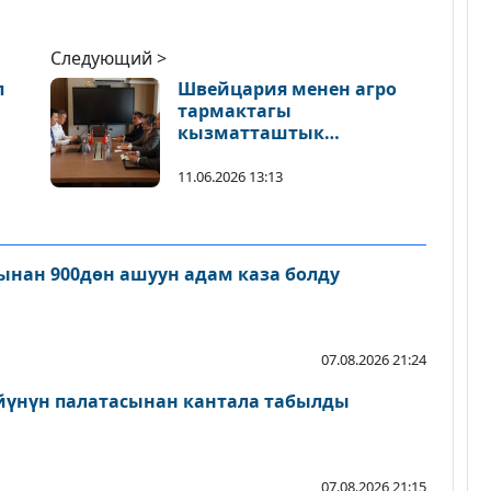
Следующий >
п
Швейцария менен агро
тармактагы
кызматташтык
кеңейтилет
11.06.2026 13:13
нан 900дөн ашуун адам каза болду
07.08.2026 21:24
йүнүн палатасынан кантала табылды
07.08.2026 21:15