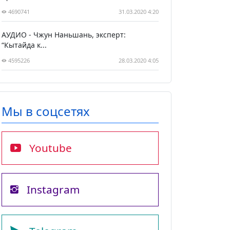
4690741
31.03.2020 4:20
АУДИО - Чжун Наньшань, эксперт:
“Кытайда к...
4595226
28.03.2020 4:05
Мы в соцсетях
Youtube
Instagram