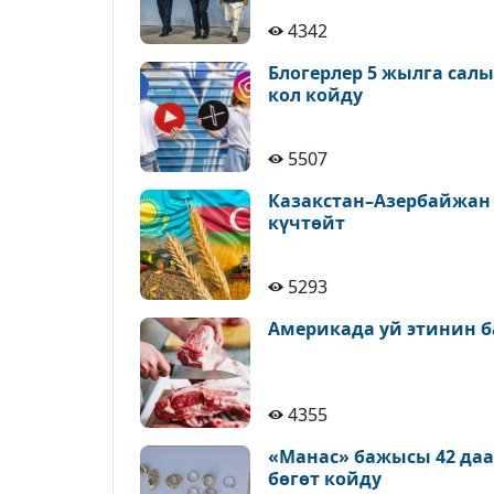
4342
Блогерлер 5 жылга сал
кол койду
5507
Казакстан–Азербайжан
күчтөйт
5293
Америкада уй этинин б
4355
«Манас» бажысы 42 да
бөгөт койду