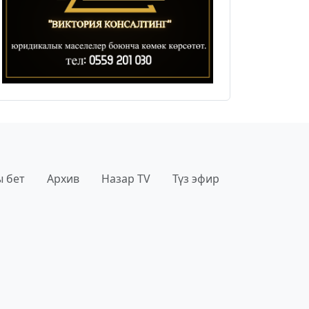
 бет
Архив
Назар TV
Түз эфир