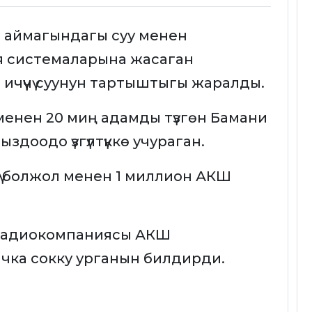
аймагындагы суу менен
я системаларына жасаган
ичүүчү суунун тартыштыгы жаралды.
енен 20 миң адамды түзгөн Бамани
здоодо үзгүлтүккө учураган.
 болжол менен 1 миллион АКШ
радиокомпаниясы АКШ
ычка сокку урганын билдирди.