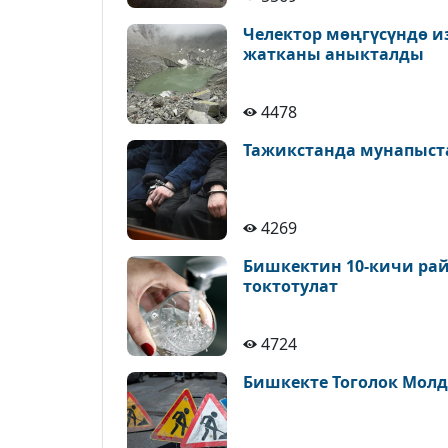
Челектор мөңгүсүндө и
жатканы аныкталды
4478
Тажикстанда мунапыст
4269
Бишкектин 10-кичи рай
токтотулат
4724
Бишкекте Тоголок Молд