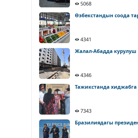
5068
Өзбекстандын соода т
4341
Жалал-Абадда курулуш
4346
Тажикстанда хиджабга
7343
Бразилиядагы президе