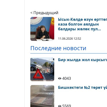
< Предыдущий
Ысык-Көлдө өзүн өрттө
каза болгон аялдын
балдары жөлөк пул
алууда - Акыйкатчы
11.06.2026 12:52
Последние новости
Бир жылда жол кырсыгы
4043
Бишкектеги №2 төрөт ү
5569