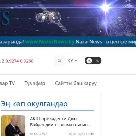
ww.NazarNews.kg
NazarNews - в центре мирового вним
KY
UB
0,9274
0,9260
зар TV
Түз эфир
Сайтты башкаруу
Эң көп окулгандар
АКШ президенти Джо
Байдендиин саламаттыгын...
6467397
16.02.2023 13:40