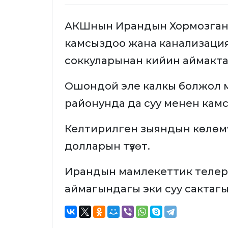
АКШнын Ирандын Хормозган 
камсыздоо жана канализаци
соккуларынан кийин аймакта 
Ошондой эле калкы болжол м
районунда да суу менен камсы
Келтирилген зыяндын көлөмү
долларын түзөт.
Ирандын мамлекеттик теле
аймагындагы эки суу сактаг