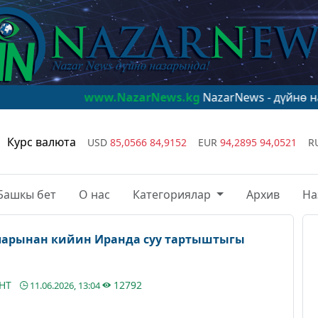
www.NazarNews.kg
NazarNews - дүйнө назарында!
w
Курс валюта
USD
85,0566
84,9152
EUR
94,2895
94,0521
R
Башкы бет
О нас
Категориялар
Архив
На
ларынан кийин Иранда суу тартыштыгы
АНТ
12792
11.06.2026, 13:04