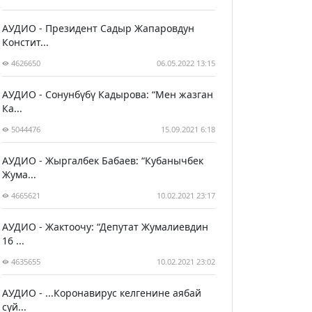
АУДИО - Президент Садыр Жапаровдун
Констит...
4626650
06.05.2022 13:15
АУДИО - Сонунбүбү Кадырова: “Мен жазган
Ка...
5044476
15.09.2021 6:18
АУДИО - Жыргалбек Бабаев: “Кубанычбек
Жума...
4665621
10.02.2021 23:17
АУДИО - Жактоочу: “Депутат Жумалиевдин
16 ...
4635655
10.02.2021 23:02
АУДИО - ...Коронавирус келгенине аябай
сүй...