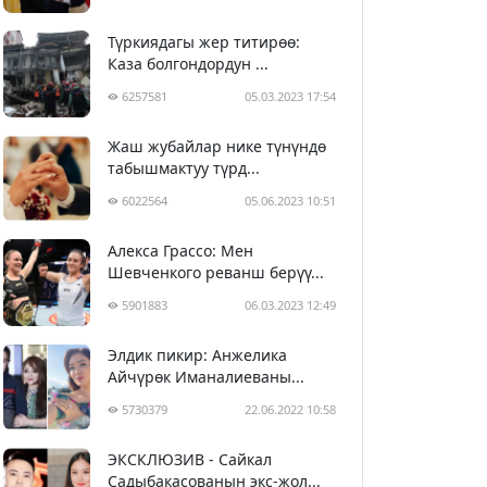
Түркиядагы жер титирөө:
Каза болгондордун ...
6257581
05.03.2023 17:54
Жаш жубайлар нике түнүндө
табышмактуу түрд...
6022564
05.06.2023 10:51
Алекса Грассо: Мен
Шевченкого реванш берүү...
5901883
06.03.2023 12:49
Элдик пикир: Анжелика
Айчүрөк Иманалиеваны...
5730379
22.06.2022 10:58
ЭКСКЛЮЗИВ - Сайкал
Садыбакасованын экс-жол...