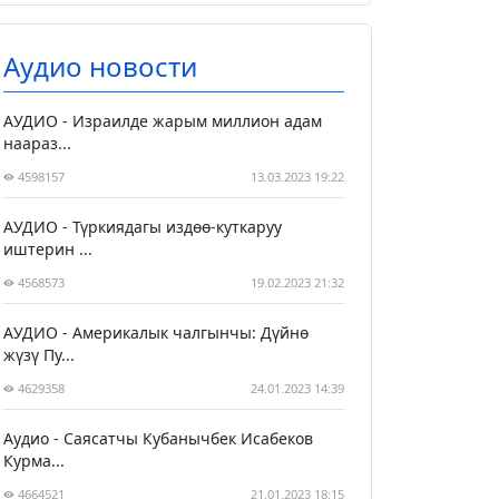
Аудио новости
АУДИО - Израилде жарым миллион адам
наараз...
4598157
13.03.2023 19:22
АУДИО - Түркиядагы издөө-куткаруу
иштерин ...
4568573
19.02.2023 21:32
АУДИО - Америкалык чалгынчы: Дүйнө
жүзү Пу...
4629358
24.01.2023 14:39
Аудио - Саясатчы Кубанычбек Исабеков
Курма...
4664521
21.01.2023 18:15