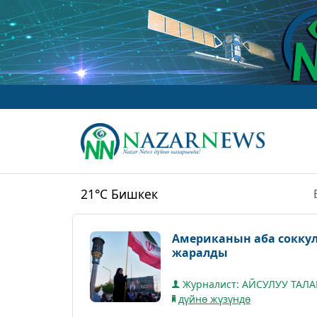
21°C
Бишкек
Американын аба сокку
жаралды
Журналист: АЙСУЛУУ ТАЛ
дүйнө жүзүндө