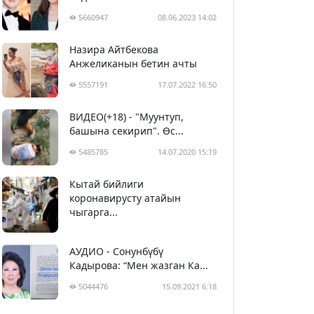
5660947
08.06.2023 14:02
Назира Айтбекова
Анжеликанын бетин ачты
5557191
17.07.2022 16:50
ВИДЕО(+18) - "Муунтуп,
башына секирип". Өс...
5485785
14.07.2020 15:19
Кытай бийлиги
5396578
29.02.2020 23:43
коронавирусту атайын
чыгарга...
АУДИО - Сонунбүбү
Кадырова: “Мен жазган Ка...
5044476
15.09.2021 6:18