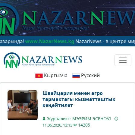
да!
www.NazarNews.kg
NazarNews - в центре мирового
Кыргызча
Русский
Швейцария менен агро
тармактагы кызматташтык
кеңейтилет
Журналист: МЭЭРИМ ЭСЕНГУЛ
14205
11.06.2026, 13:13