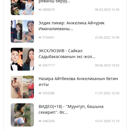
реванш берүү...
5898276
06.03.2023 12:49
Элдик пикир: Анжелика Айчүрөк
Иманалиеваны...
5726491
22.06.2022 10:58
ЭКСКЛЮЗИВ - Сайкал
Садыбакасованын экс-жол...
5657117
08.06.2023 14:02
Назира Айтбекова Анжеликанын бетин
ачты
5553286
17.07.2022 16:50
ВИДЕО(+18) - "Муунтуп, башына
секирип". Өс...
5482204
14.07.2020 15:19