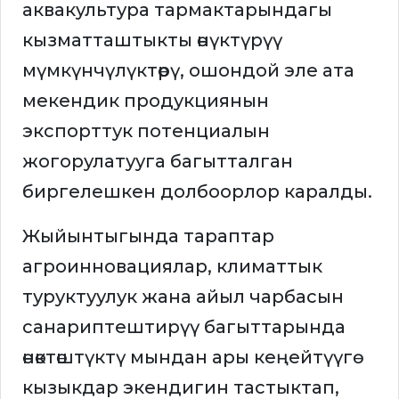
аквакультура тармактарындагы
кызматташтыкты өнүктүрүү
мүмкүнчүлүктөрү, ошондой эле ата
мекендик продукциянын
экспорттук потенциалын
жогорулатууга багытталган
биргелешкен долбоорлор каралды.
Жыйынтыгында тараптар
агроинновациялар, климаттык
туруктуулук жана айыл чарбасын
санариптештирүү багыттарында
өнөктөштүктү мындан ары кеңейтүүгө
кызыкдар экендигин тастыктап,