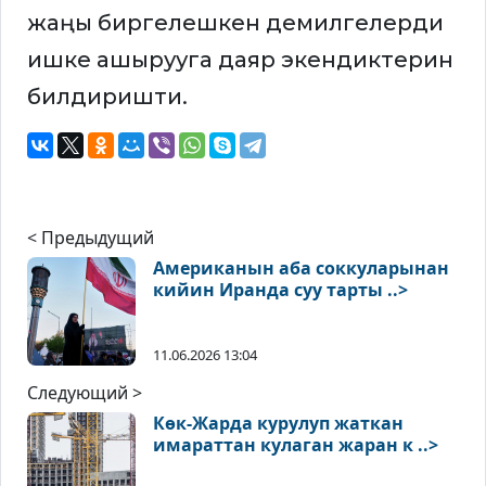
жаңы биргелешкен демилгелерди
ишке ашырууга даяр экендиктерин
билдиришти.
< Предыдущий
Американын аба соккуларынан
кийин Иранда суу тарты ..>
11.06.2026 13:04
Следующий >
Көк-Жарда курулуп жаткан
имараттан кулаган жаран к ..>