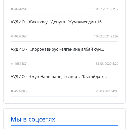
4661854
10.02.2021 23:17
АУДИО - Жактоочу: “Депутат Жумалиевдин 16 ...
4632368
10.02.2021 23:02
АУДИО - ...Коронавирус келгенине аябай сүй...
4687487
31.03.2020 4:20
АУДИО - Чжун Наньшань, эксперт: “Кытайда к...
4592005
28.03.2020 4:05
Мы в соцсетях