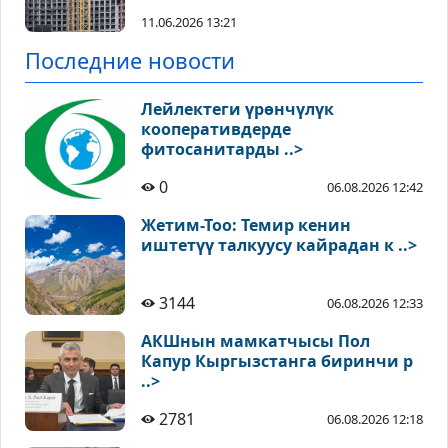
11.06.2026 13:21
Последние новости
Лейлектеги үрөнчүлүк
кооперативдерде
фитосанитарды ..>
0
06.08.2026 12:42
Жетим-Тоо: Темир кенин
иштетүү талкуусу кайрадан к ..>
3144
06.08.2026 12:33
АКШнын мамкатчысы Пол
Капур Кыргызстанга биринчи р
..>
2781
06.08.2026 12:18