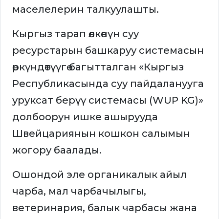
маселелерин талкуулашты.
Кыргыз тарап өлкөнүн суу
ресурстарын башкаруу системасын
өркүндөтүүгө багытталган «Кыргыз
Республикасында суу пайдаланууга
уруксат берүү системасы (WUP KG)»
долбоорун ишке ашырууда
Швейцариянын кошкон салымын
жогору баалады.
Ошондой эле органикалык айыл
чарба, мал чарбачылыгы,
ветеринария, балык чарбасы жана