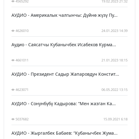
4565292
19.02.2023 21:32
АУДИО - Америкалык чалгынчы: Дүйнө жүзү Пу...
4626010
24.01.2023 14:39
Аудио - Саясатчы Кубанычбек Исабеков Курма...
4661011
21.01.2023 18:15
АУДИО - Президент Садыр Жапаровдун Констит...
4623071
06.05.2022 13:15
АУДИО - Сонунбүбү Кадырова: “Мен жазган Ка...
5037682
15.09.2021 6:18
АУДИО - Жыргалбек Бабаев: “Кубанычбек Жума...