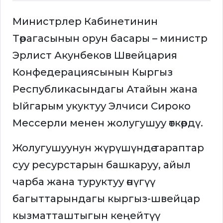
Министрлер Кабинетинин
Төрагасынын орун басары – министр
Эрлист Акунбеков Швейцария
Конфедерациясынын Кыргыз
Республикасындагы Атайын жана
Ыйгарым укуктуу Элчиси Сироко
Мессерли менен жолугушуу өткөрдү.
Жолугушуунун жүрүшүндө тараптар
суу ресурстарын башкаруу, айыл
чарба жана туруктуу өнүгүү
багыттарындагы кыргыз-швейцар
кызматташтыгын кеңейтүү