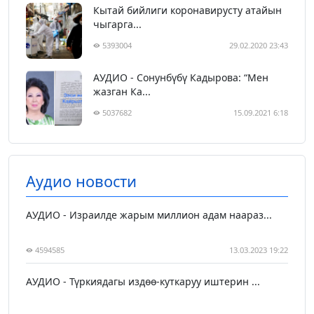
Кытай бийлиги коронавирусту атайын
чыгарга...
5393004
29.02.2020 23:43
АУДИО - Сонунбүбү Кадырова: “Мен
жазган Ка...
5037682
15.09.2021 6:18
Аудио новости
АУДИО - Израилде жарым миллион адам наараз...
4594585
13.03.2023 19:22
АУДИО - Түркиядагы издөө-куткаруу иштерин ...