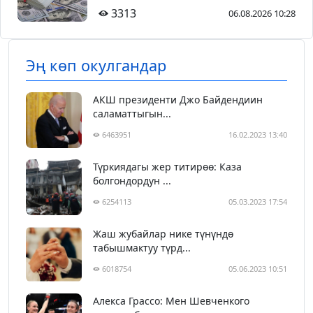
3313
06.08.2026 10:28
Эң көп окулгандар
АКШ президенти Джо Байдендиин
саламаттыгын...
6463951
16.02.2023 13:40
Түркиядагы жер титирөө: Каза
болгондордун ...
6254113
05.03.2023 17:54
Жаш жубайлар нике түнүндө
табышмактуу түрд...
6018754
05.06.2023 10:51
Алекса Грассо: Мен Шевченкого