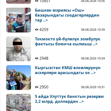
10451
06.08.2026 10:56
Бишкек мэриясы «Ош»
базарындагы соодагерлердин
тар ..>
4259
06.08.2026 10:39
Токмокто үй-бүлөлүк зомбулук
фактысы боюнча кылмыш ..>
2948
06.08.2026 10:34
Кыргызстан КМШ өлкөлөрүнүн
аскерлери арасындагы ок ..>
2950
06.08.2026 10:31
5 айда Улуттук банктын резерви
2,2 млрд. доллардан ..>