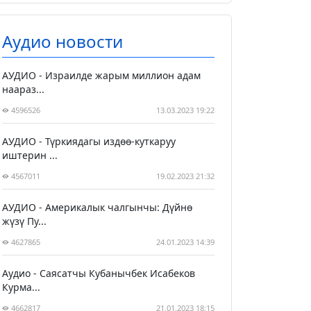
Аудио новости
АУДИО - Израилде жарым миллион адам
наараз...
4596526
13.03.2023 19:22
АУДИО - Түркиядагы издөө-куткаруу
иштерин ...
4567011
19.02.2023 21:32
АУДИО - Америкалык чалгынчы: Дүйнө
жүзү Пу...
4627865
24.01.2023 14:39
Аудио - Саясатчы Кубанычбек Исабеков
Курма...
4662817
21.01.2023 18:15