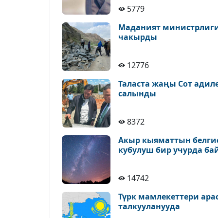
5779
Маданият министрлиги 
чакырды
12776
Таласта жаңы Сот адил
салынды
8372
Акыр кыяматтын белгис
кубулуш бир учурда ба
14742
Түрк мамлекеттери ара
талкууланууда