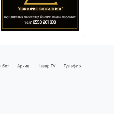
 бет
Архив
Назар TV
Түз эфир