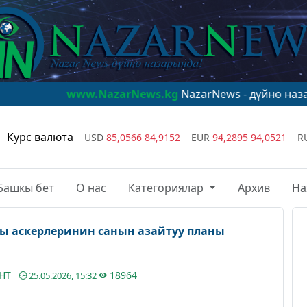
www.NazarNews.kg
NazarNews - дүйнө назарында!
www
Курс валюта
USD
85,0566
84,9152
EUR
94,2895
94,0521
R
Башкы бет
О нас
Категориялар
Архив
На
ы аскерлеринин санын азайтуу планы
АНТ
18964
25.05.2026, 15:32