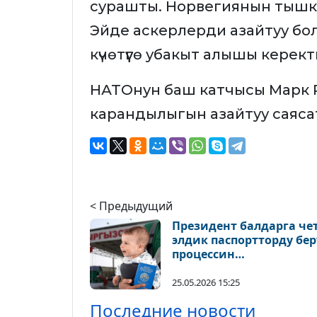
сурашты. Норвегиянын тышк
Эйде аскерлерди азайтуу болсо
күчөтүүгө убакыт алышы керек
НАТОнун баш катчысы Марк 
карандылыгын азайтуу саяса
< Предыдущий
Президент балдарга че
элдик паспортторду бер
процессин
жөнөкөйлөштүргөн
мыйзамга кол койду
25.05.2026 15:25
Последние новости