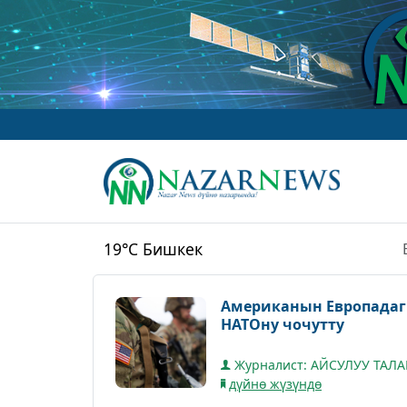
19°C
Бишкек
Американын Европадаг
НАТОну чочутту
Журналист: АЙСУЛУУ ТАЛ
дүйнө жүзүндө