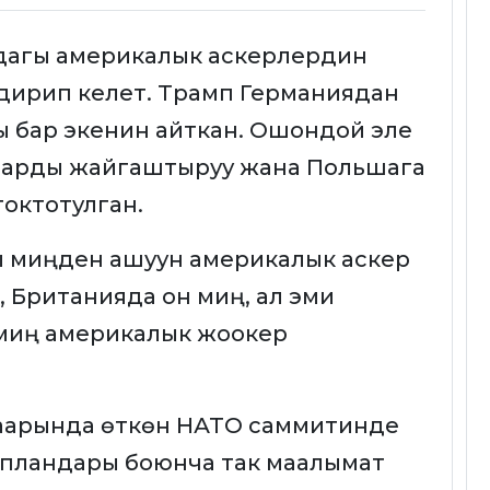
адагы америкалык аскерлердин
дирип келет. Трамп Германиядан
ы бар экенин айткан. Ошондой эле
аларды жайгаштыруу жана Польшага
токтотулган.
ы миңден ашуун америкалык аскер
, Британияда он миң, ал эми
миң америкалык жоокер
аарында өткөн НАТО саммитинде
пландары боюнча так маалымат