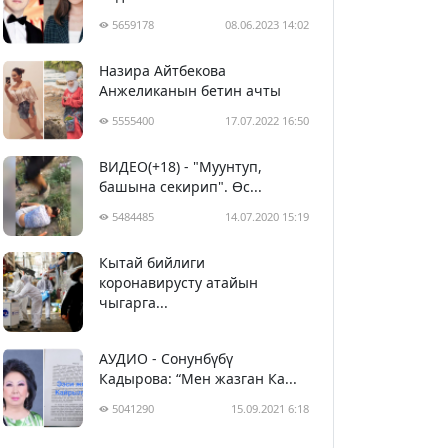
5659178
08.06.2023 14:02
Назира Айтбекова
Анжеликанын бетин ачты
5555400
17.07.2022 16:50
ВИДЕО(+18) - "Муунтуп,
башына секирип". Өс...
5484485
14.07.2020 15:19
Кытай бийлиги
5394590
29.02.2020 23:43
коронавирусту атайын
чыгарга...
АУДИО - Сонунбүбү
Кадырова: “Мен жазган Ка...
5041290
15.09.2021 6:18