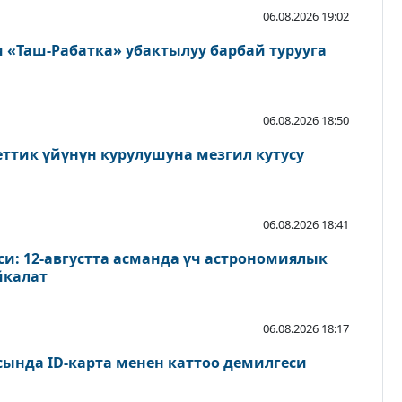
06.08.2026 19:02
«Таш-Рабатка» убактылуу барбай турууга
06.08.2026 18:50
еттик үйүнүн курулушуна мезгил кутусу
06.08.2026 18:41
и: 12-августта асманда үч астрономиялык
йкалат
06.08.2026 18:17
сында ID-карта менен каттоо демилгеси