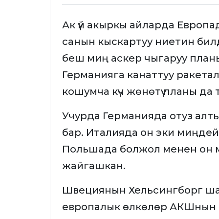
Ак үй акыркы айларда Европ
санын кыскартуу ниетин бил
беш миң аскер чыгаруу план
Германияга канаттуу ракет
кошумча күч жөнөтүү планы да 
Учурда Германияда отуз алт
бар. Италияда он эки миңдей
Польшада болжол менен он 
жайгашкан.
Швециянын Хельсингборг ш
европалык өлкөлөр АКШнын 