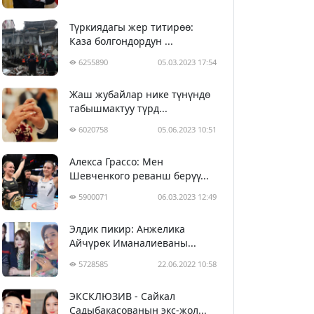
Түркиядагы жер титирөө:
Каза болгондордун ...
6255890
05.03.2023 17:54
Жаш жубайлар нике түнүндө
табышмактуу түрд...
6020758
05.06.2023 10:51
Алекса Грассо: Мен
Шевченкого реванш берүү...
5900071
06.03.2023 12:49
Элдик пикир: Анжелика
Айчүрөк Иманалиеваны...
5728585
22.06.2022 10:58
ЭКСКЛЮЗИВ - Сайкал
Садыбакасованын экс-жол...