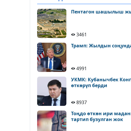
Пентагон шашылыш ж
3461
Трамп: Жылдын соңунда
4991
УКМК: Кубанычбек Конг
өткөрүп берди
8937
Тоңдо өткөн ири мадан
тартип бузулган жок