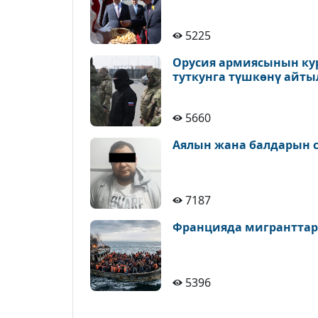
5225
Орусия армиясынын ку
туткунга түшкөнү айт
5660
Аялын жана балдарын с
7187
Францияда мигранттар
5396