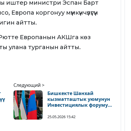
ы иштер министри Эспан Барт
, Европа коргонуу мүмкүнчүлүгүн
тигин айтты.
Рютте Европанын АКШга көз
ты улана турганын айтты.
Следующий >
т
Бишкекте Шанхай
үү
кызматташтык уюмунун
Инвестициялык форуму
өтөт
25.05.2026 15:42