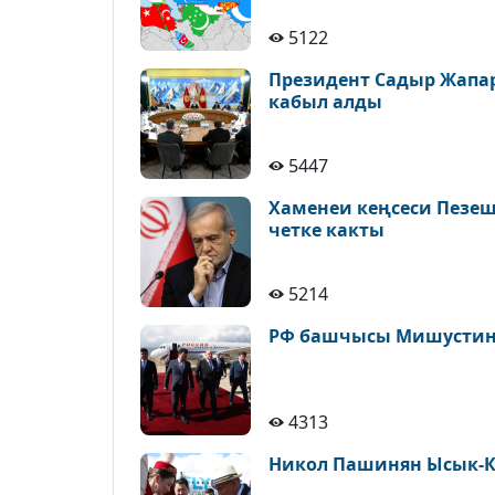
5122
Президент Садыр Жапа
кабыл алды
5447
Хаменеи кеңсеси Пезе
четке какты
5214
РФ башчысы Мишустин 
4313
Никол Пашинян Ысык-К