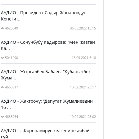
АУДИО - Президент Садыр Жапаровдун
Констит...
4625049
06.05.2022 13:15
АУДИО - Сонунбүбү Кадырова: “Мен жазган
Ка...
5041290
15.09.2021 6:18
АУДИО - Жыргалбек Бабаев: “Кубанычбек
Жума...
4663817
10.02.2021 23:17
АУДИО - Жактоочу: “Депутат Жумалиевдин
16 ...
4633954
10.02.2021 23:02
АУДИО - ...Коронавирус келгенине аябай
сүй...