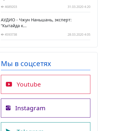
4689203
31.03.2020 4:20
АУДИО - Чжун Наньшань, эксперт:
“Кытайда к...
4593738
28.03.2020 4:05
Мы в соцсетях
Youtube
Instagram