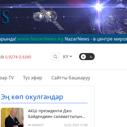
.NazarNews.kg
NazarNews - в центре мирового вниман
KY
UB
0,9274
0,9260
зар TV
Түз эфир
Сайтты башкаруу
Эң көп окулгандар
АКШ президенти Джо
Байдендиин саламаттыгын...
6466037
16.02.2023 13:40