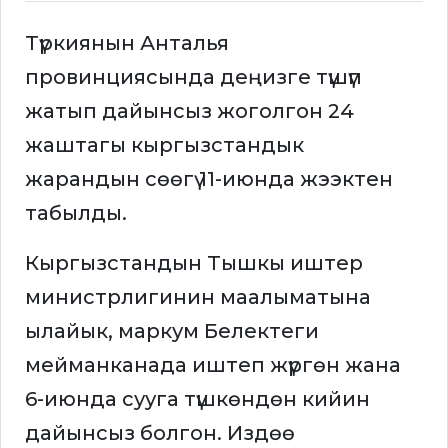
Түркиянын Анталья
провинциясында деңизге түшүп
жатып дайынсыз жоголгон 24
жаштагы кыргызстандык
жарандын сөөгү 11-июнда жээктен
табылды.
Кыргызстандын Тышкы иштер
министрлигинин маалыматына
ылайык, маркум Белектеги
мейманканада иштеп жүргөн жана
6-июнда сууга түшкөндөн кийин
дайынсыз болгон. Издөө