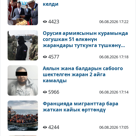
келди
4423
06.08.2026 17:22
Орусия армиясынын курамында
согушкан 51 өлкөнүн
жарандары туткунга түшкөнү
айтылды
4577
06.08.2026 17:18
Аялын жана балдарын сабоого
шектелген жаран 2 айга
камалды
5966
06.08.2026 17:14
Францияда мигранттар бара
жаткан кайык өрттөндү
4244
06.08.2026 17:05