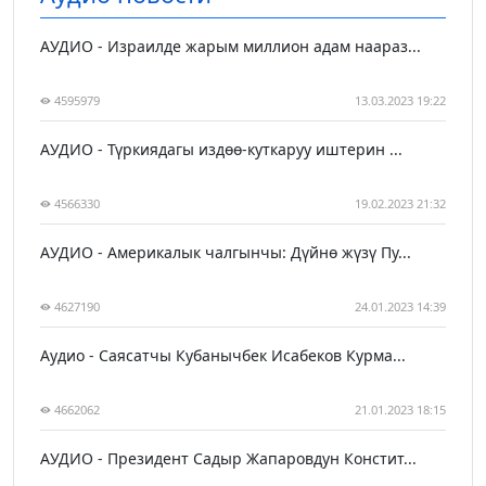
АУДИО - Израилде жарым миллион адам наараз...
4595979
13.03.2023 19:22
АУДИО - Түркиядагы издөө-куткаруу иштерин ...
4566330
19.02.2023 21:32
АУДИО - Америкалык чалгынчы: Дүйнө жүзү Пу...
4627190
24.01.2023 14:39
Аудио - Саясатчы Кубанычбек Исабеков Курма...
4662062
21.01.2023 18:15
АУДИО - Президент Садыр Жапаровдун Констит...