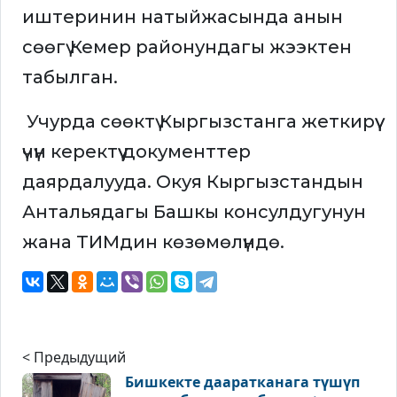
иштеринин натыйжасында анын
сөөгү Кемер районундагы жээктен
табылган.
Учурда сөөктү Кыргызстанга жеткирүү
үчүн керектүү документтер
даярдалууда. Окуя Кыргызстандын
Антальядагы Башкы консулдугунун
жана ТИМдин көзөмөлүндө.
< Предыдущий
Бишкекте дааратканага түшүп