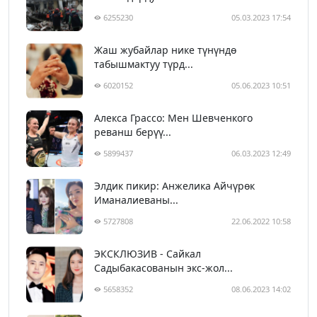
6255230
05.03.2023 17:54
Жаш жубайлар нике түнүндө
табышмактуу түрд...
6020152
05.06.2023 10:51
Алекса Грассо: Мен Шевченкого
реванш берүү...
5899437
06.03.2023 12:49
Элдик пикир: Анжелика Айчүрөк
Иманалиеваны...
5727808
22.06.2022 10:58
ЭКСКЛЮЗИВ - Сайкал
Садыбакасованын экс-жол...
5658352
08.06.2023 14:02