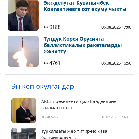
Экс-депутат Куванычбек
Конгантиевге сот өкүмү чыкты
9188
06.08.2026 17:00
Түндүк Корея Орусияга
баллистикалык ракеталарды
жөнөттү
4761
06.08.2026 16:56
Эң көп окулгандар
АКШ президенти Джо Байдендиин
саламаттыгын...
6465277
16.02.2023 13:40
Түркиядагы жер титирөө: Каза
болгондордун ...