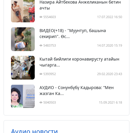
Назира Айтбекова Анжеликанын бетин
ачты
5554603
17.07.2022 16:50
ВИДЕО(+18) - "Муунтуп, башына
секирип". Өс...
5483753
14.07.2020 15:19
Кытай бийлиги коронавирусту атайын
чыгарга...
5393952
29.02.2020 23:43
АУДИО - Сонунбүбү Кадырова: “Мен
жазган Ка...
5040503
15.09.2021 6:18
Аудио новости