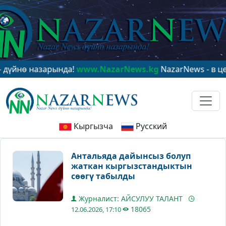
нө назарында!
www.NazarNews.kg
NazarNews - в центре
Кыргызча
Русский
Антальяда дайынсыз болуп
жаткан кыргызстандыктын
сөөгү табылды
Журналист: АЙСУЛУУ ТАЛАНТ
18065
12.06.2026, 17:10