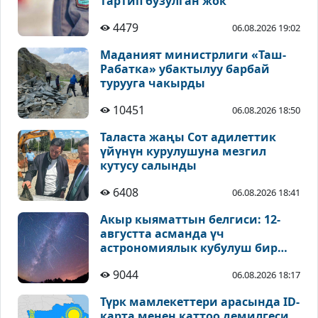
тартип бузулган жок
4479
06.08.2026 19:02
Маданият министрлиги «Таш-
Рабатка» убактылуу барбай
турууга чакырды
10451
06.08.2026 18:50
Таласта жаңы Сот адилеттик
үйүнүн курулушуна мезгил
кутусу салынды
6408
06.08.2026 18:41
Акыр кыяматтын белгиси: 12-
августта асманда үч
астрономиялык кубулуш бир
учурда байкалат
9044
06.08.2026 18:17
Түрк мамлекеттери арасында ID-
карта менен каттоо демилгеси