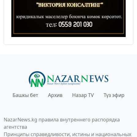
Башкы бет
Архив
Назар TV
Түз эфир
NazarNews.kg правила внутреннего распорядка
агентства
Принципы справедливости, истины и национальных