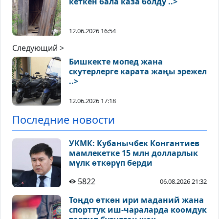
кеткен бала каза болду ..>
12.06.2026 16:54
Следующий >
Бишкекте мопед жана
скутерлерге карата жаңы эрежел
..>
12.06.2026 17:18
Последние новости
УКМК: Кубанычбек Конгантиев
мамлекетке 15 млн долларлык
мүлк өткөрүп берди
5822
06.08.2026 21:32
Тоңдо өткөн ири маданий жана
спорттук иш-чараларда коомдук