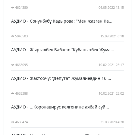
4624380
06.05.2022 13:15
АУДИО - Сонунбүбү Кадырова: “Мен жазган Ка...
5040503
15.09.2021 6:18
АУДИО - Жыргалбек Бабаев: “Кубанычбек Жума...
4663095
10.02.2021 23:17
АУДИО - Жактоочу: “Депутат Жумалиевдин 16 ...
4633388
10.02.2021 23:02
АУДИО - ...Коронавирус келгенине аябай сүй...
4688474
31.03.2020 4:20