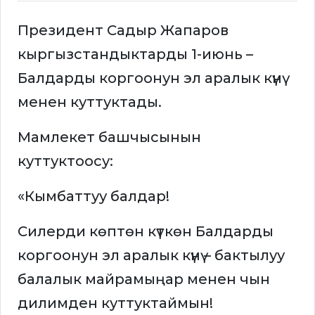
Президент Садыр Жапаров
кыргызстандыктарды 1-июнь –
Балдарды коргоонун эл аралык күнү
менен куттуктады.
Мамлекет башчысынын
куттуктоосу:
«Кымбаттуу балдар!
Силерди көптөн күткөн Балдарды
коргоонун эл аралык күнү – бактылуу
балалык майрамыңар менен чын
дилимден куттуктаймын!