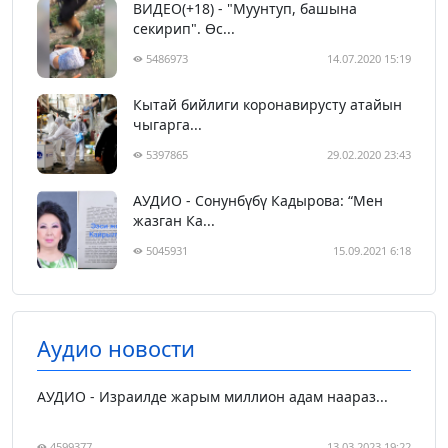
ВИДЕО(+18) - "Муунтуп, башына
секирип". Өс...
5486973
14.07.2020 15:19
Кытай бийлиги коронавирусту атайын
чыгарга...
5397865
29.02.2020 23:43
АУДИО - Сонунбүбү Кадырова: “Мен
жазган Ка...
5045931
15.09.2021 6:18
Аудио новости
АУДИО - Израилде жарым миллион адам наараз...
4599377
13.03.2023 19:22