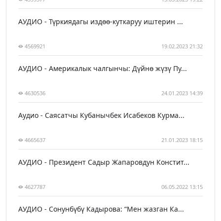
АУДИО - Түркиядагы издөө-куткаруу иштерин ...
4569921
19.02.2023 21:32
АУДИО - Америкалык чалгынчы: Дүйнө жүзү Пу...
4630536
24.01.2023 14:39
Аудио - Саясатчы Кубанычбек Исабеков Курма...
4665637
21.01.2023 18:15
АУДИО - Президент Садыр Жапаровдун Констит...
4627787
06.05.2022 13:15
АУДИО - Сонунбүбү Кадырова: “Мен жазган Ка...