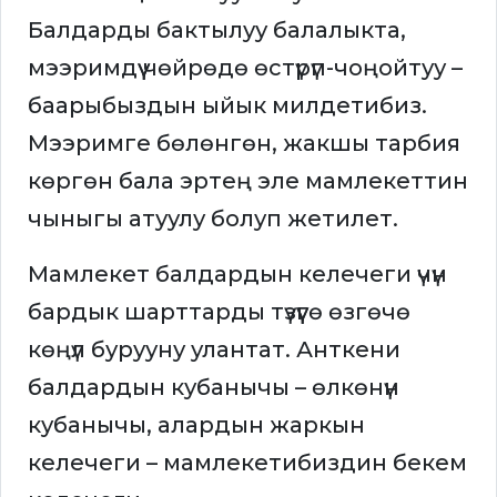
Балдарды бактылуу балалыкта,
мээримдүү чөйрөдө өстүрүп-чоңойтуу –
баарыбыздын ыйык милдетибиз.
Мээримге бөлөнгөн, жакшы тарбия
көргөн бала эртең эле мамлекеттин
чыныгы атуулу болуп жетилет.
Мамлекет балдардын келечеги үчүн
бардык шарттарды түзүүгө өзгөчө
көңүл бурууну улантат. Анткени
балдардын кубанычы – өлкөнүн
кубанычы, алардын жаркын
келечеги – мамлекетибиздин бекем