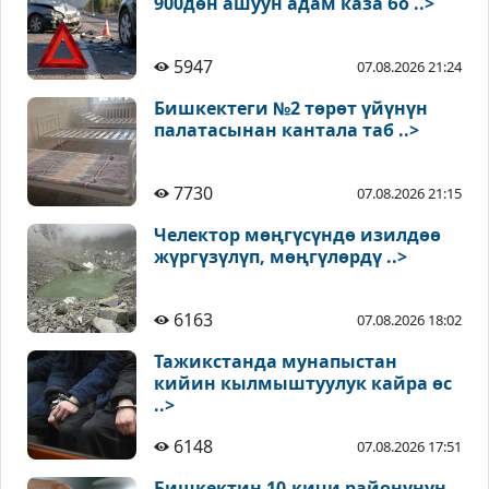
900дөн ашуун адам каза бо ..>
5947
07.08.2026 21:24
Бишкектеги №2 төрөт үйүнүн
палатасынан кантала таб ..>
7730
07.08.2026 21:15
Челектор мөңгүсүндө изилдөө
жүргүзүлүп, мөңгүлөрдү ..>
6163
07.08.2026 18:02
Тажикстанда мунапыстан
кийин кылмыштуулук кайра өс
..>
6148
07.08.2026 17:51
Бишкектин 10-кичи районунун