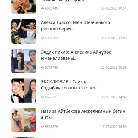
6023945
05.06.2023 10:51
Алекса Грассо: Мен Шевченкого
реванш берүү...
5902902
06.03.2023 12:49
Элдик пикир: Анжелика Айчүрөк
Иманалиеваны...
5731740
22.06.2022 10:58
ЭКСКЛЮЗИВ - Сайкал
Садыбакасованын экс-жол...
5662291
08.06.2023 14:02
Назира Айтбекова Анжеликанын бетин
ачты
5558379
17.07.2022 16:50