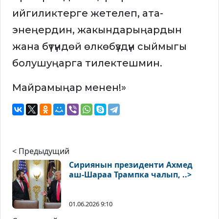
ийгиликтерге жетелеп, ата-
энеңердин, жакындарыңардын
жана бүтүндөй өлкөбүздүн сыймыгы
болушуңарга тилектешмин.
Майрамыңар менен!»
< Предыдущий
Сириянын президенти Ахмед
аш-Шараа Трампка чалып, ..>
01.06.2026 9:10