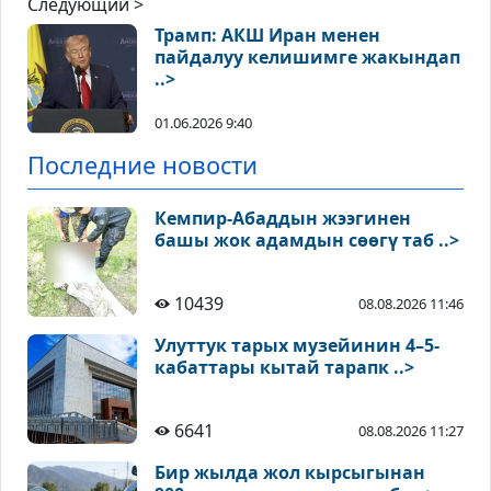
Следующий >
Трамп: АКШ Иран менен
пайдалуу келишимге жакындап
..>
01.06.2026 9:40
Последние новости
Кемпир-Абаддын жээгинен
башы жок адамдын сөөгү таб ..>
10439
08.08.2026 11:46
Улуттук тарых музейинин 4–5-
кабаттары кытай тарапк ..>
6641
08.08.2026 11:27
Бир жылда жол кырсыгынан