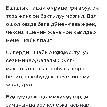
Балалык – адам өмүрүндөгү эң аруу, эң
таза жана эң бактылуу мезгил. Дал
ошол кезде бала дүйнөнү таза жүрөк,
чексиз ишеним жана чоң кыялдар
менен кабылдайт.
Силердин шайыр күлкүңөр, тунук
сезимиңер, балалык кыял-
максатыңар жашообузга көрк
берип, өлкөбүздүн келечегине үмүт
жандырат.
Бүгүнкү күндө жаңы мүмкүнчүлүктөрдүн
заманында өсүп келе жатасыңар.