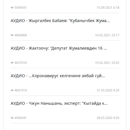
5045931
15.09.2021 6:18
АУДИО - Жыргалбек Бабаев: “Кубанычбек Жума...
4666868
10.02.2021 23:17
АУДИО - Жактоочу: “Депутат Жумалиевдин 16 ...
4637016
10.02.2021 23:02
АУДИО - ...Коронавирус келгенине аябай сүй...
4691914
31.03.2020 4:20
АУДИО - Чжун Наньшань, эксперт: “Кытайда к...
4596341
28.03.2020 4:05