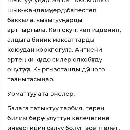
шыктуусуңар. Эң башкысы ошол
шык-жөндөмүңөрдү бапестеп
баккыла, кызыгууңарды
арттыргыла. Көп окуп, көп изденип,
алдыга бийик максаттарды
коюудан коркпогула. Анткени
эртеңки күндө силер өлкөбүздү
өнүктүрүп, Кыргызстанды дүйнөгө
таанытасыңар.
Урматтуу ата-энелер!
Балага татыктуу тарбия, терең
билим берүү – улуттун келечегине
инвестиция салуу болуп эсептелет.