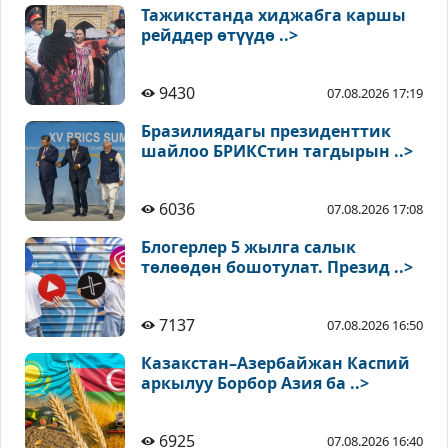
Тажикстанда хиджабга каршы
рейддер өтүүдө ..>
9430
07.08.2026 17:19
Бразилиядагы президенттик
шайлоо БРИКСтин тагдырын ..>
6036
07.08.2026 17:08
Блогерлер 5 жылга салык
төлөөдөн бошотулат. Презид ..>
7137
07.08.2026 16:50
Казакстан–Азербайжан Каспий
аркылуу Борбор Азия ба ..>
6925
07.08.2026 16:40