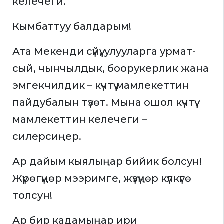
келечеги.
Кымбаттуу балдарым!
Ата Мекенди сүйүү, улууларга урмат-
сый, чынчылдык, боорукерлик жана
эмгекчилдик – күчтүү мамлекеттин
пайдубалын түзөт. Мына ошол күчтүү
мамлекеттин келечеги –
силерсиңер.
Ар дайым кыялыңар бийик болсун!
Жүрөгүңөр мээримге, жүзүңөр күлкүгө
толсун!
Ар бир кадамыңар ири