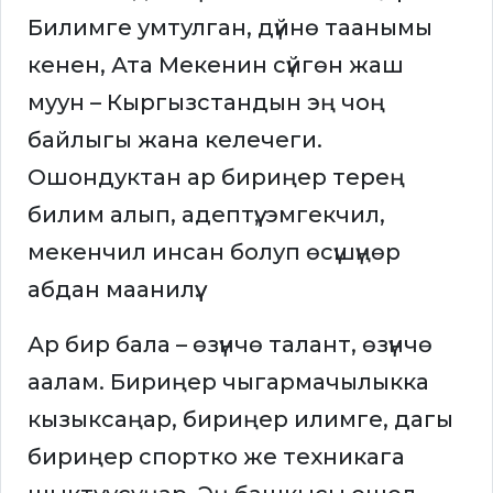
Билимге умтулган, дүйнө таанымы
кенен, Ата Мекенин сүйгөн жаш
муун – Кыргызстандын эң чоң
байлыгы жана келечеги.
Ошондуктан ар бириңер терең
билим алып, адептүү, эмгекчил,
мекенчил инсан болуп өсүшүңөр
абдан маанилүү.
Ар бир бала – өзүнчө талант, өзүнчө
аалам. Бириңер чыгармачылыкка
кызыксаңар, бириңер илимге, дагы
бириңер спортко же техникага