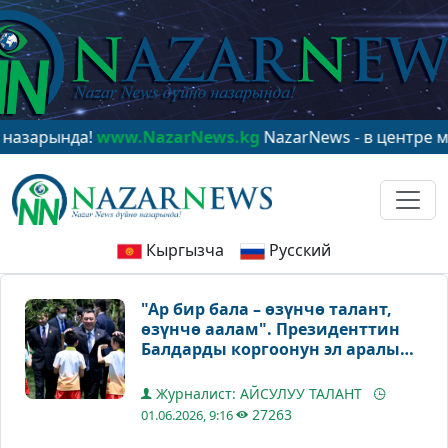
нда!
www.NazarNews.kg
NazarNews - в центре мирового
Кыргызча
Русский
"Ар бир бала – өзүнчө талант,
өзүнчө аалам". Президенттин
Балдарды коргоонун эл аралык
күнү менен куттуктоосу
Журналист: АЙСУЛУУ ТАЛАНТ
27263
01.06.2026, 9:16