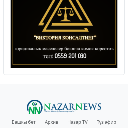
Башкы бет
Архив
Назар TV
Түз эфир