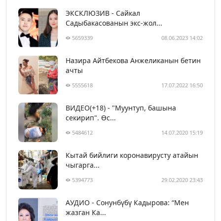
ЭКСКЛЮЗИВ - Сайкал
Садыбакасованын экс-жол...
5659339
08.06.2023 14:02
Назира Айтбекова Анжеликанын бетин
ачты
5555618
17.07.2022 16:50
ВИДЕО(+18) - "Муунтуп, башына
секирип". Өс...
5484612
14.07.2020 15:19
Кытай бийлиги коронавирусту атайын
чыгарга...
5394773
29.02.2020 23:43
АУДИО - Сонунбүбү Кадырова: “Мен
жазган Ка...