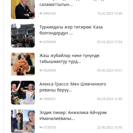
саламаттыгын...
6466165
16.02.2023 13:40
Түркиядагы жер титирөө: Каза
болгондордун ...
6256049
05.03.2023 17:54
Жаш жубайлар нике түнүндө
табышмактуу түрд...
6020956
05.06.2023 10:51
Алекса Грассо: Мен Шевченкого
реванш берүү...
5900351
06.03.2023 12:49
Элдик пикир: Анжелика Айчүрөк
Иманалиеваны...
5728750
22.06.2022 10:58