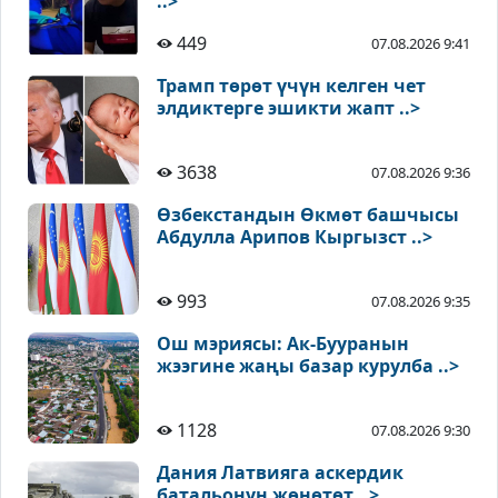
..>
449
07.08.2026 9:41
Трамп төрөт үчүн келген чет
элдиктерге эшикти жапт ..>
3638
07.08.2026 9:36
Өзбекстандын Өкмөт башчысы
Абдулла Арипов Кыргызст ..>
993
07.08.2026 9:35
Ош мэриясы: Ак-Бууранын
жээгине жаңы базар курулба ..>
1128
07.08.2026 9:30
Дания Латвияга аскердик
батальонун жөнөтөт ..>