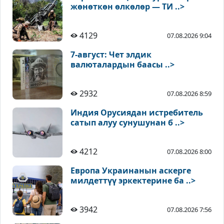
жөнөткөн өлкөлөр — ТИ ..>
4129
07.08.2026 9:04
7-август: Чет элдик
валюталардын баасы ..>
2932
07.08.2026 8:59
Индия Орусиядан истребитель
сатып алуу сунушунан б ..>
4212
07.08.2026 8:00
Европа Украинанын аскерге
милдеттүү эркектерине ба ..>
3942
07.08.2026 7:56