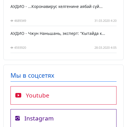
АУДИО - ...Коронавирус келгенине аябай сүй...
4689349
31.03.2020 4:20
АУДИО - Чжун Наньшань, эксперт: “Кытайда к...
4593920
28.03.2020 4:05
Мы в соцсетях
Youtube
Instagram