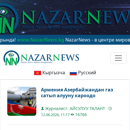
!
www.NazarNews.kg
NazarNews - в центре мирового в
Кыргызча
Русский
Армения Азербайжандан газ
сатып алууну кароодо
Журналист: АЙСУЛУУ ТАЛАНТ
16766
12.06.2026, 11:17