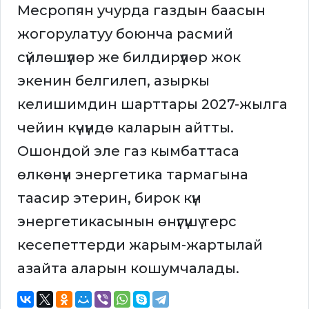
Месропян учурда газдын баасын
жогорулатуу боюнча расмий
сүйлөшүүлөр же билдирүүлөр жок
экенин белгилеп, азыркы
келишимдин шарттары 2027-жылга
чейин күчүндө каларын айтты.
Ошондой эле газ кымбаттаса
өлкөнүн энергетика тармагына
таасир этерин, бирок күн
энергетикасынын өнүгүшү терс
кесепеттерди жарым-жартылай
азайта аларын кошумчалады.