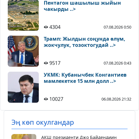
Пентагон шашылыш жыйын
чакырды ..>
4304
07.08.2026 0:50
Трамп: Жылдын соңунда өлүм,
жокчулук, тозоктогудай ..>
9517
07.08.2026 0:43
УКМК: Кубанычбек Конгантиев
мамлекетке 15 млн долл ..>
10027
06.08.2026 21:32
Эң көп окулгандар
АКШ президенти Джо Байдендиин