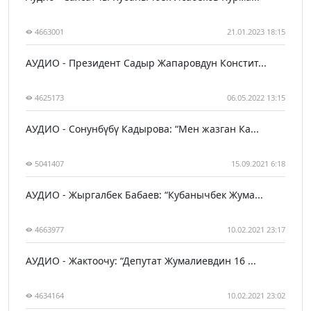
4663001
21.01.2023 18:15
АУДИО - Президент Садыр Жапаровдун Констит...
4625173
06.05.2022 13:15
АУДИО - Сонунбүбү Кадырова: “Мен жазган Ка...
5041407
15.09.2021 6:18
АУДИО - Жыргалбек Бабаев: “Кубанычбек Жума...
4663977
10.02.2021 23:17
АУДИО - Жактоочу: “Депутат Жумалиевдин 16 ...
4634164
10.02.2021 23:02