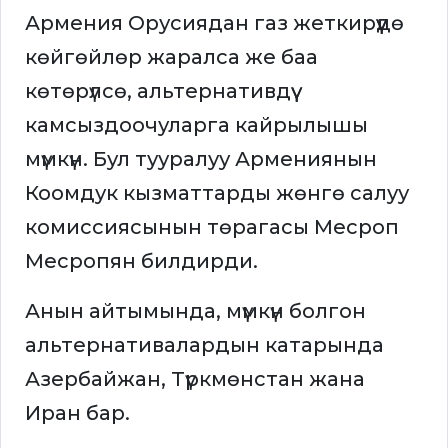
Армения Орусиядан газ жеткирүүдө
көйгөйлөр жаралса же баа
көтөрүлсө, альтернативдүү
камсыздоочуларга кайрылышы
мүмкүн. Бул тууралуу Армениянын
Коомдук кызматтарды жөнгө салуу
комиссиясынын төрагасы Месроп
Месропян билдирди.
Анын айтымында, мүмкүн болгон
альтернативалардын катарында
Азербайжан, Түркмөнстан жана
Иран бар.