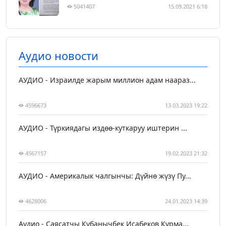
5041407
15.09.2021 6:18
Аудио новости
АУДИО - Израилде жарым миллион адам наараз...
4596673
13.03.2023 19:22
АУДИО - Түркиядагы издөө-куткаруу иштерин ...
4567157
19.02.2023 21:32
АУДИО - Америкалык чалгынчы: Дүйнө жүзү Пу...
4628006
24.01.2023 14:39
Аудио - Саясатчы Кубанычбек Исабеков Курма...