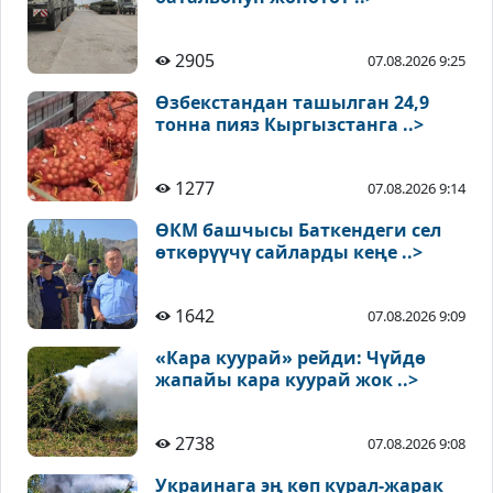
2905
07.08.2026 9:25
Өзбекстандан ташылган 24,9
тонна пияз Кыргызстанга ..>
1277
07.08.2026 9:14
ӨКМ башчысы Баткендеги сел
өткөрүүчү сайларды кеңе ..>
1642
07.08.2026 9:09
«Кара куурай» рейди: Чүйдө
жапайы кара куурай жок ..>
2738
07.08.2026 9:08
Украинага эң көп курал-жарак