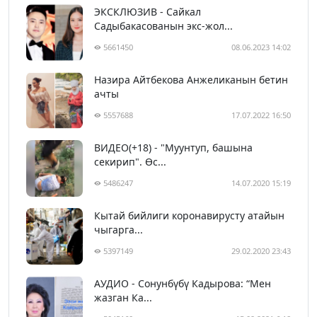
ЭКСКЛЮЗИВ - Сайкал
Садыбакасованын экс-жол...
5661450
08.06.2023 14:02
Назира Айтбекова Анжеликанын бетин
ачты
5557688
17.07.2022 16:50
ВИДЕО(+18) - "Муунтуп, башына
секирип". Өс...
5486247
14.07.2020 15:19
Кытай бийлиги коронавирусту атайын
чыгарга...
5397149
29.02.2020 23:43
АУДИО - Сонунбүбү Кадырова: “Мен
жазган Ка...