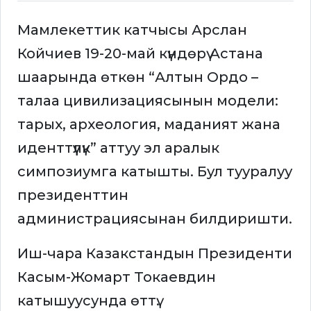
Мамлекеттик катчысы Арслан
Койчиев 19-20-май күндөрү Астана
шаарында өткөн “Алтын Ордо –
талаа цивилизациясынын модели:
тарых, археология, маданият жана
иденттүүлүк” аттуу эл аралык
симпозиумга катышты. Бул тууралуу
президенттин
администрациясынан билдиришти.
Иш-чара Казакстандын Президенти
Касым-Жомарт Токаевдин
катышуусунда өттү.