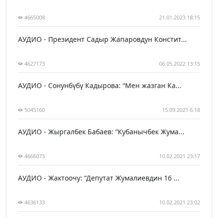
4665008
21.01.2023 18:15
АУДИО - Президент Садыр Жапаровдун Констит...
4627173
06.05.2022 13:15
АУДИО - Сонунбүбү Кадырова: “Мен жазган Ка...
5045160
15.09.2021 6:18
АУДИО - Жыргалбек Бабаев: “Кубанычбек Жума...
4666073
10.02.2021 23:17
АУДИО - Жактоочу: “Депутат Жумалиевдин 16 ...
4636133
10.02.2021 23:02