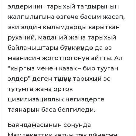
элдеринин тарыхый тагдырынын
жалпылыгына өзгөчө басым жасап,
эки элдин кылымдарды карыткан
руханий, маданий жана тарыхый
байланыштары бүгүнкү күндө да өз
маанисин жоготпогонун айтты. Ал
“кыргыз менен казак – бир тууган
элдер” деген түшүнүк тарыхый эс
тутумга жана орток
цивилизациялык негиздерге
таянарын баса белгиледи.
Баяндамасынын соңунда
Мамлекеттик катчы түрк дүйнөсүнүн