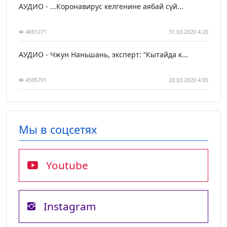
АУДИО - ...Коронавирус келгенине аябай сүй...
4691271
31.03.2020 4:20
АУДИО - Чжун Наньшань, эксперт: “Кытайда к...
4595791
28.03.2020 4:05
Мы в соцсетях
Youtube
Instagram