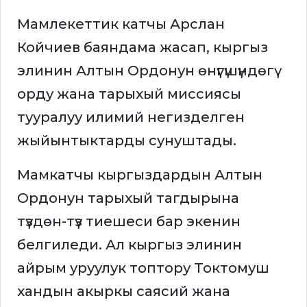
Мамлекеттик катчы Арслан
Койчиев баяндама жасап, кыргыз
элинин Алтын Ордонун өнүгүшүндөгү
орду жана тарыхый миссиясы
тууралуу илимий негизделген
жыйынтыктарды сунуштады.
Мамкатчы кыргыздардын Алтын
Ордонун тарыхый тагдырына
түздөн-түз тиешеси бар экенин
белгиледи. Ал кыргыз элинин
айрым уруулук топтору Токтомуш
хандын акыркы саясий жана