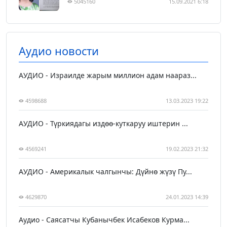
5045160
15.09.2021 6:18
Аудио новости
АУДИО - Израилде жарым миллион адам наараз...
4598688
13.03.2023 19:22
АУДИО - Түркиядагы издөө-куткаруу иштерин ...
4569241
19.02.2023 21:32
АУДИО - Америкалык чалгынчы: Дүйнө жүзү Пу...
4629870
24.01.2023 14:39
Аудио - Саясатчы Кубанычбек Исабеков Курма...