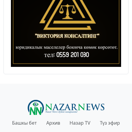
Башкы бет
Архив
Назар TV
Түз эфир