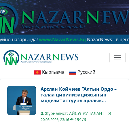
зарында!
www.NazarNews.kg
NazarNews - в центре миро
Кыргызча
Русский
Арслан Койчиев “Алтын Ордо –
талаа цивилизациясынын
модели” аттуу эл аралык
симпозиумга катышты
Журналист: АЙСУЛУУ ТАЛАНТ
19473
20.05.2026, 23:16