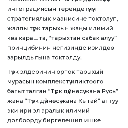
интеграциясын тереңдетүүнүн
стратегиялык маанисине токтолуп,
жалпы түрк тарыхын жаңы илимий
көз карашта, “тарыхтан сабак алуу”
принцибинин негизинде изилдөө
зарылдыгына токтолду.
Түрк элдеринин орток тарыхый
мурасын комплекстүү иликтөөгө
багытталган “Түрк дүйнөсү жана Русь”
жана “Түрк дүйнөсү жана Кытай” аттуу
эки ири эл аралык илимий
долбоорду биргелешип ишке