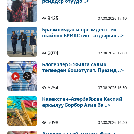
рейддер өтүүдө ..>
8425
07.08.2026 17:19
Бразилиядагы президенттик
шайлоо БРИКСтин тагдырын ..>
5074
07.08.2026 17:08
Блогерлер 5 жылга салык
төлөөдөн бошотулат. Презид ..>
6254
07.08.2026 16:50
Казакстан–Азербайжан Каспий
аркылуу Борбор Азия ба ..>
6098
07.08.2026 16:40
Америкада уй этинин баасы