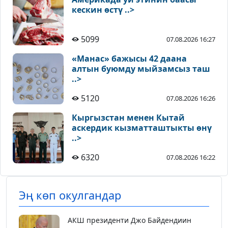
кескин өстү ..>
5099
07.08.2026 16:27
«Манас» бажысы 42 даана
алтын буюмду мыйзамсыз таш
..>
5120
07.08.2026 16:26
Кыргызстан менен Кытай
аскердик кызматташтыкты өнү
..>
6320
07.08.2026 16:22
Эң көп окулгандар
АКШ президенти Джо Байдендиин