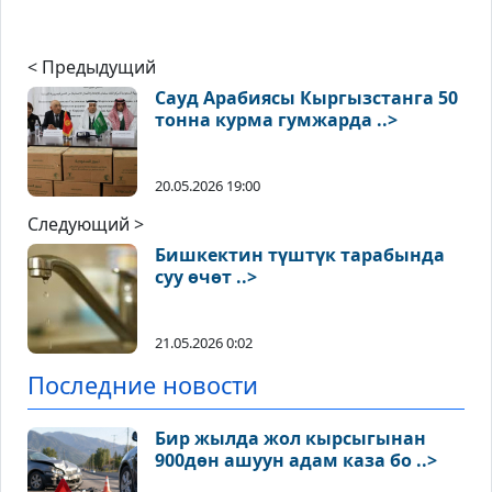
< Предыдущий
Сауд Арабиясы Кыргызстанга 50
тонна курма гумжарда ..>
20.05.2026 19:00
Следующий >
Бишкектин түштүк тарабында
суу өчөт ..>
21.05.2026 0:02
Последние новости
Бир жылда жол кырсыгынан
900дөн ашуун адам каза бо ..>