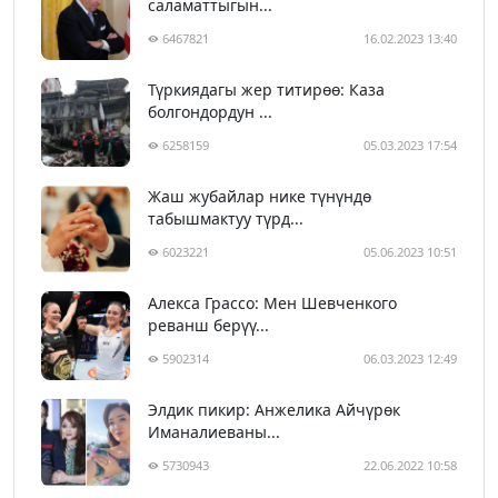
саламаттыгын...
6467821
16.02.2023 13:40
Түркиядагы жер титирөө: Каза
болгондордун ...
6258159
05.03.2023 17:54
Жаш жубайлар нике түнүндө
табышмактуу түрд...
6023221
05.06.2023 10:51
Алекса Грассо: Мен Шевченкого
реванш берүү...
5902314
06.03.2023 12:49
Элдик пикир: Анжелика Айчүрөк
Иманалиеваны...
5730943
22.06.2022 10:58