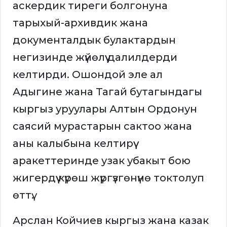
аскердик тиреги болгонуна
тарыхый-архивдик жана
документалдык булактардын
негизинде жүйөлүү далилдерди
келтирди. Ошондой эле ал
Адыгине жана Тагай бутагындагы
кыргыз уруулары Алтын Ордонун
саясий мурастарын сактоо жана
аны калыбына келтирүү
аракеттеринде узак убакыт бою
жигердүү күрөш жүргүзгөнүнө токтолуп
өттү.
Арслан Койчиев кыргыз жана казак