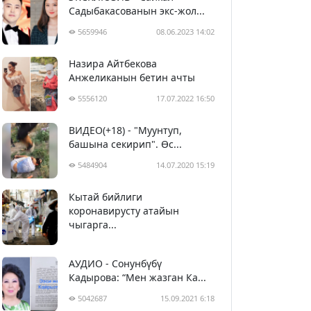
Садыбакасованын экс-жол...
5659946
08.06.2023 14:02
Назира Айтбекова
Анжеликанын бетин ачты
5556120
17.07.2022 16:50
ВИДЕО(+18) - "Муунтуп,
башына секирип". Өс...
5484904
14.07.2020 15:19
Кытай бийлиги
5395314
29.02.2020 23:43
коронавирусту атайын
чыгарга...
АУДИО - Сонунбүбү
Кадырова: “Мен жазган Ка...
5042687
15.09.2021 6:18