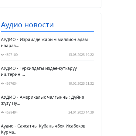
Аудио новости
АУДИО - Израилде жарым миллион адам
наараз...
4597100
13.03.2023 19:22
АУДИО - Түркиядагы издөө-куткаруу
иштерин ...
4567634
19.02.2023 21:32
АУДИО - Америкалык чалгынчы: Дүйнө
жүзү Пу...
4628494
24.01.2023 14:39
Аудио - Саясатчы Кубанычбек Исабеков
Курма...