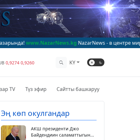
w.NazarNews.kg
NazarNews - в центре мирового вним
KY
UB
0,9274
0,9260
зар TV
Түз эфир
Сайтты башкаруу
Эң көп окулгандар
АКШ президенти Джо
Байдендиин саламаттыгын...