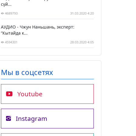
сүй...
4689793
31.03.2020 4:20
АУДИО - Чжун Наньшань, эксперт:
“Кытайда к...
4594301
28.03.2020 4:05
Мы в соцсетях
Youtube
Instagram