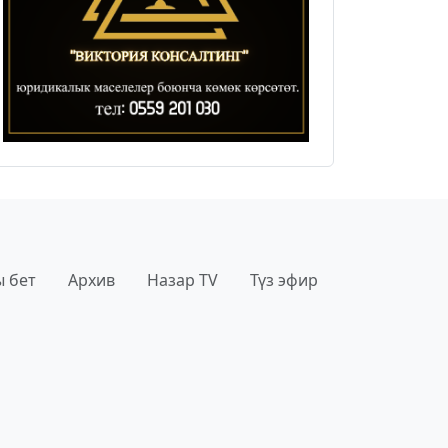
 бет
Архив
Назар TV
Түз эфир