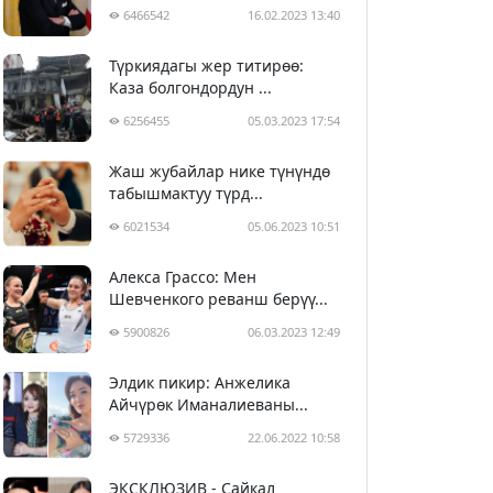
6466542
16.02.2023 13:40
Түркиядагы жер титирөө:
Каза болгондордун ...
6256455
05.03.2023 17:54
Жаш жубайлар нике түнүндө
табышмактуу түрд...
6021534
05.06.2023 10:51
Алекса Грассо: Мен
Шевченкого реванш берүү...
5900826
06.03.2023 12:49
Элдик пикир: Анжелика
Айчүрөк Иманалиеваны...
5729336
22.06.2022 10:58
ЭКСКЛЮЗИВ - Сайкал