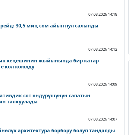
07.08.2026 14:18
 рейд: 30,5 миң сом айып пул салынды
07.08.2026 14:12
лык кеңешинин жыйынында бир катар
е кол коюлду
07.08.2026 14:09
ативдик сот өндүрүшүнүн сапатын
ин талкуулады
07.08.2026 14:07
нөлүк архитектура борбору болуп тандалды