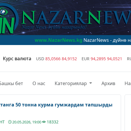
www.NazarNews.kg
NazarNews - дүйнө назарында!
ww
Курс валюта
USD
85,0566
84,9152
EUR
94,2895
94,0521
R
Башкы бет
О нас
Категориялар
Архив
На
станга 50 тонна курма гумжардам тапшырды
АНТ
18332
20.05.2026, 19:00