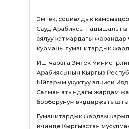
Эмгек, социалдык камсыздо
Сауд Арабиясы Падышалыгы 
аялуу катмардагы жарандар ү
курманы гуманитардык жарда
Иш-чарага Эмгек министрли
Арабиясынын Кыргыз Респуб
Ыйгарым укуктуу элчиси Ияд
Салман атындагы жардам жа
борборунун өкүлдөрү катышты
Гуманитардык жардам карылар 
ичинде Кыргызстан мусулм