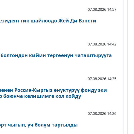
07.08.2026 14:57
езиденттик шайлоодо Жей Ди Вэнсти
07.08.2026 14:42
 болгондон кийин тергөөнүн чаташтырууга
07.08.2026 14:35
енен Россия-Кыргыз өнүктүрүү фонду эки
р боюнча келишимге кол койду
07.08.2026 14:26
өрт чыгып, үч бөлүм тартылды