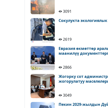
3091
Сокулукта экологиялык
2619
Евразия өкмөттөр ара
маанилүү документтерг
2866
Жогорку сот администр
жогорулатуу маселелер
3049
Пекин 2029-жылдын Дүй