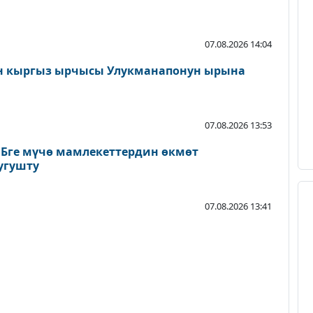
07.08.2026 14:04
н кыргыз ырчысы Улукманапонун ырына
07.08.2026 13:53
ЭБге мүчө мамлекеттердин өкмөт
угушту
07.08.2026 13:41