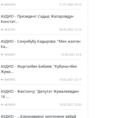
4663443
21.01.2023 18:15
АУДИО - Президент Садыр Жапаровдун
Констит...
4625762
06.05.2022 13:15
АУДИО - Сонунбүбү Кадырова: “Мен жазган
Ка...
5042687
15.09.2021 6:18
АУДИО - Жыргалбек Бабаев: “Кубанычбек
Жума...
4664495
10.02.2021 23:17
АУДИО - Жактоочу: “Депутат Жумалиевдин
16 ...
4634658
10.02.2021 23:02
АУДИО - ...Коронавирус келгенине аябай