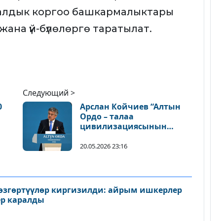
алдык коргоо башкармалыктары
ана үй-бүлөлөргө таратылат.
Следующий >
0
Арслан Койчиев “Алтын
Ордо – талаа
цивилизациясынын
модели” аттуу эл аралык
симпозиумга катышты
20.05.2026 23:16
згөртүүлөр киргизилди: айрым ишкерлер
р каралды