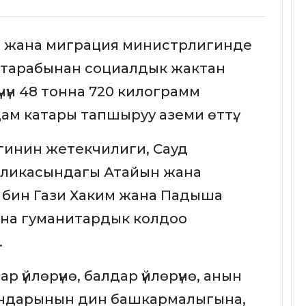
о жана миграция министрлигинде
тарабынан социалдык жактан
чүн 48 тонна 720 килограмм
м катары тапшыруу аземи өттү.
гинин жетекчилиги, Сауд
ликасындагы Атайын жана
 бин Гази Хаким жана Падыша
на гуманитардык колдоо
.
үйлөрүнө, балдар үйлөрүнө, анын
андарынын дин башкармалыгына,