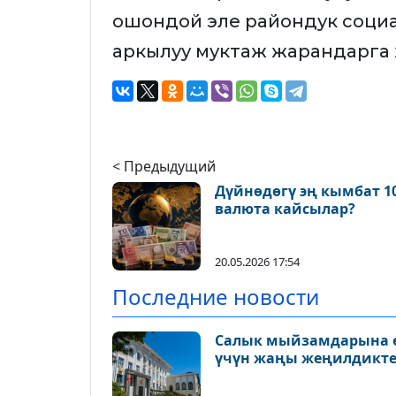
ошондой эле райондук соци
аркылуу муктаж жарандарга ж
< Предыдущий
Дүйнөдөгү эң кымбат 1
валюта кайсылар?
20.05.2026 17:54
Последние новости
Салык мыйзамдарына ө
үчүн жаңы жеңилдикте