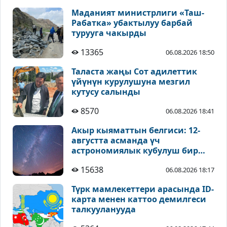
Маданият министрлиги «Таш-
Рабатка» убактылуу барбай
турууга чакырды
13365
06.08.2026 18:50
Таласта жаңы Сот адилеттик
үйүнүн курулушуна мезгил
кутусу салынды
8570
06.08.2026 18:41
Акыр кыяматтын белгиси: 12-
августта асманда үч
астрономиялык кубулуш бир
учурда байкалат
15638
06.08.2026 18:17
Түрк мамлекеттери арасында ID-
карта менен каттоо демилгеси
талкууланууда