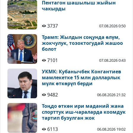
Пентагон шашылыш жыйын
чакырды
3737
07.08.2026 0:50
Трамп: Жылдын соңунда өлүм,
жокчулук, тозоктогудай жашоо
болот
7101
07.08.2026 0:43
УКМК: Кубанычбек Конгантиев
мамлекетке 15 млн долларлык
мүлк өткөрүп берди
9482
06.08.2026 21:32
Тоңдо өткөн ири маданий жана
спорттук иш-чараларда коомдук
тартип бузулган жок
6113
06.08.2026 19:02