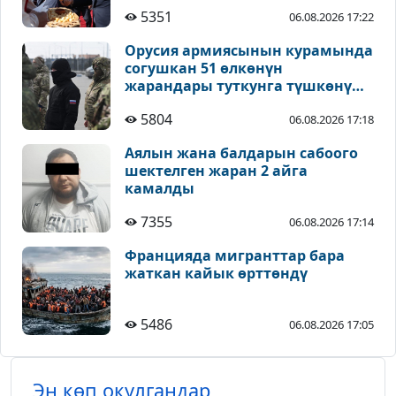
5351
06.08.2026 17:22
Орусия армиясынын курамында
согушкан 51 өлкөнүн
жарандары туткунга түшкөнү
айтылды
5804
06.08.2026 17:18
Аялын жана балдарын сабоого
шектелген жаран 2 айга
камалды
7355
06.08.2026 17:14
Францияда мигранттар бара
жаткан кайык өрттөндү
5486
06.08.2026 17:05
Эң көп окулгандар