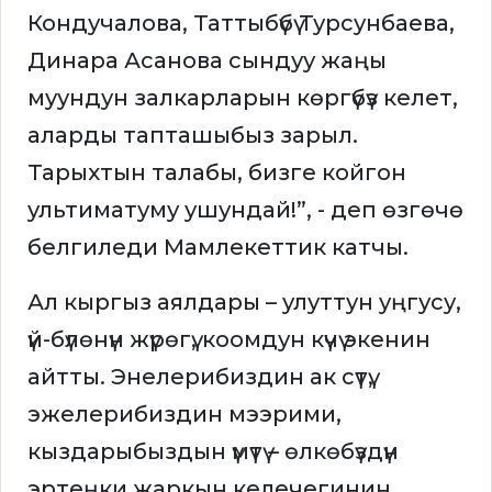
Кондучалова, Таттыбүбү Турсунбаева,
Динара Асанова сындуу жаңы
муундун залкарларын көргүбүз келет,
аларды тапташыбыз зарыл.
Тарыхтын талабы, бизге койгон
ультиматуму ушундай!”, - деп өзгөчө
белгиледи Мамлекеттик катчы.
Ал кыргыз аялдары – улуттун уңгусу,
үй-бүлөнүн жүрөгү, коомдун күчү экенин
айтты. Энелерибиздин ак сүтү,
эжелерибиздин мээрими,
кыздарыбыздын үмүтү – өлкөбүздүн
эртеңки жаркын келечегинин