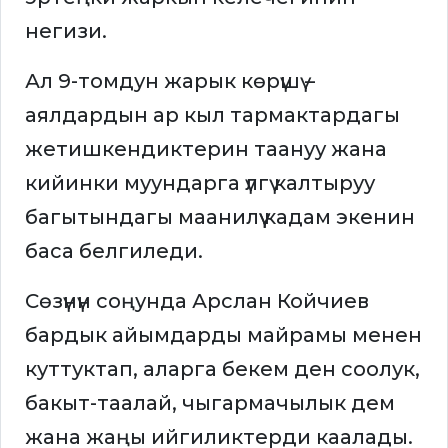
негизи.
Ал 9-томдун жарык көрүшү –
аялдардын ар кыл тармактардагы
жетишкендиктерин таануу жана
кийинки муундарга үлгү калтыруу
багытындагы маанилүү кадам экенин
баса белгиледи.
Сөзүнүн соңунда Арслан Койчиев
бардык айымдарды майрамы менен
куттуктап, аларга бекем ден соолук,
бакыт-таалай, чыгармачылык дем
жана жаңы ийгиликтерди каалады.