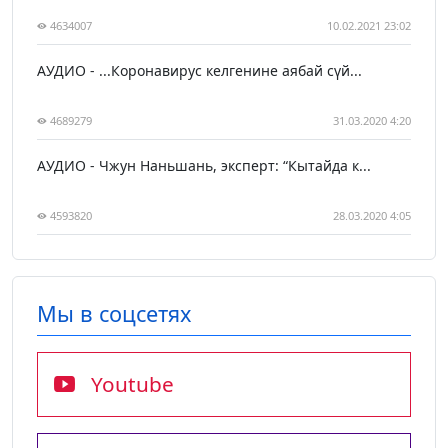
4634007
10.02.2021 23:02
АУДИО - ...Коронавирус келгенине аябай сүй...
4689279
31.03.2020 4:20
АУДИО - Чжун Наньшань, эксперт: “Кытайда к...
4593820
28.03.2020 4:05
Мы в соцсетях
Youtube