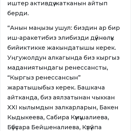
иштер активдүү жатканын айтып
берди.
“Анын маңызы ушул: биздин ар бир
иш-аракетибиз элибизди дүйнөлүк
бийиктикке жакындатышы керек.
Уңгужолдун алкагында биз кыргыз
маданиятындагы ренессансты,
“Кыргыз ренессансын”
жаратышыбыз керек. Башкача
айтканда, биз аялзатынан чыккан
XXI кылымдын залкарларын, Бакен
Кыдыкеева, Сабира Күмүшалиева,
Бүбүсара Бейшеналиева, Күлүйпа