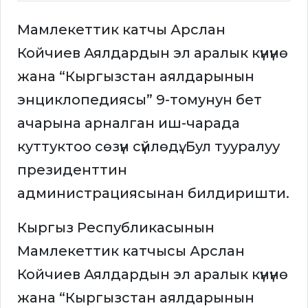
Мамлекеттик катчы Арслан
Койчиев Аялдардын эл аралык күнүнө
жана “Кыргызстан аялдарынын
энциклопедиясы” 9-томунун бет
ачарына арналган иш-чарада
куттуктоо сөзүн сүйлөдү. Бул тууралуу
президенттин
администрациясынан билдиришти.
Кыргыз Республикасынын
Мамлекеттик катчысы Арслан
Койчиев Аялдардын эл аралык күнүнө
жана “Кыргызстан аялдарынын