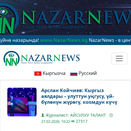
азарында!
www.NazarNews.kg
NazarNews - в центре ми
Кыргызча
Русский
Арслан Койчиев: Кыргыз
аялдары – улуттун уңгусу, үй-
бүлөнүн жүрөгү, коомдун күчү
Журналист: АЙСУЛУУ ТАЛАНТ
27317
27.02.2026, 10:22