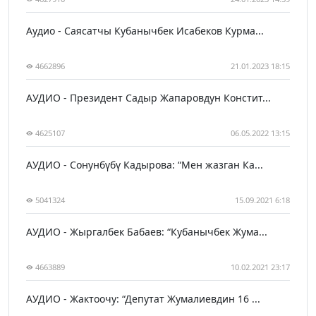
Аудио - Саясатчы Кубанычбек Исабеков Курма...
4662896
21.01.2023 18:15
АУДИО - Президент Садыр Жапаровдун Констит...
4625107
06.05.2022 13:15
АУДИО - Сонунбүбү Кадырова: “Мен жазган Ка...
5041324
15.09.2021 6:18
АУДИО - Жыргалбек Бабаев: “Кубанычбек Жума...
4663889
10.02.2021 23:17
АУДИО - Жактоочу: “Депутат Жумалиевдин 16 ...