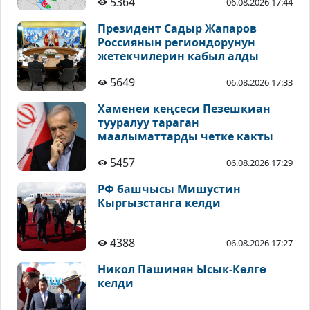
5364
06.08.2026 17:44
Президент Садыр Жапаров
Россиянын региондорунун
жетекчилерин кабыл алды
5649
06.08.2026 17:33
Хаменеи кеңсеси Пезешкиан
тууралуу тараган
маалыматтарды четке какты
5457
06.08.2026 17:29
РФ башчысы Мишустин
Кыргызстанга келди
4388
06.08.2026 17:27
Никол Пашинян Ысык-Көлгө
келди