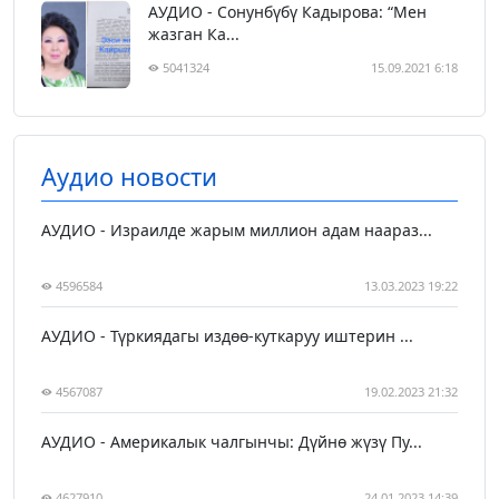
АУДИО - Сонунбүбү Кадырова: “Мен
жазган Ка...
5041324
15.09.2021 6:18
Аудио новости
АУДИО - Израилде жарым миллион адам наараз...
4596584
13.03.2023 19:22
АУДИО - Түркиядагы издөө-куткаруу иштерин ...
4567087
19.02.2023 21:32
АУДИО - Америкалык чалгынчы: Дүйнө жүзү Пу...
4627910
24.01.2023 14:39