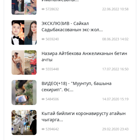
5728632
22.06.2022 10:58
ЭКСКЛЮЗИВ - Сайкал
Садыбакасованын экс-жол...
5659240
08.06.2023 14:02
Назира Айтбекова Анжеликанын бетин
ачты
5555448
17.07.2022 16:50
ВИДЕО(+18) - "Муунтуп, башына
секирип". Өс...
5484506
14.07.2020 15:19
Кытай бийлиги коронавирусту атайын
чыгарга...
5394642
29.02.2020 23:43