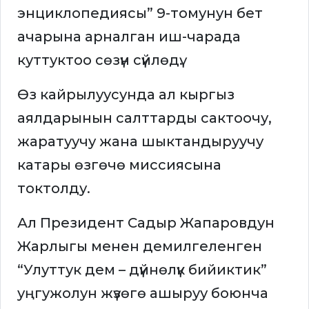
энциклопедиясы” 9-томунун бет
ачарына арналган иш-чарада
куттуктоо сөзүн сүйлөдү.
Өз кайрылуусунда ал кыргыз
аялдарынын салттарды сактоочу,
жаратуучу жана шыктандыруучу
катары өзгөчө миссиясына
токтолду.
Ал Президент Садыр Жапаровдун
Жарлыгы менен демилгеленген
“Улуттук дем – дүйнөлүк бийиктик”
уңгужолун жүзөгө ашыруу боюнча