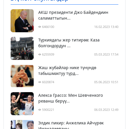
АКШ президенти Джо Байдендиин
саламаттыгын...
6466100
16.02.2023 13:40
Түркиядагы жер титирөө: Каза
болгондордун ...
6255939
05.03.2023 17:54
Жаш жубайлар нике түнүндө
табышмактуу түрд...
6020874
05.06.2023 10:51
Алекса Грассо: Мен Шевченкого
реванш берүү...
5900221
06.03.2023 12:49
Элдик пикир: Анжелика Айчүрөк
Иманалиеваны...