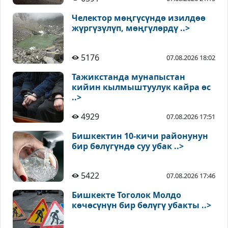
Челектор мөңгүсүндө изилдөө
жүргүзүлүп, мөңгүлөрдү ..>
5176
07.08.2026 18:02
Тажикстанда мунапыстан
кийин кылмыштуулук кайра өс
..>
4929
07.08.2026 17:51
Бишкектин 10-кичи районунун
бир бөлүгүндө суу убак ..>
5422
07.08.2026 17:46
Бишкекте Тоголок Молдо
көчөсүнүн бир бөлүгү убакты ..>