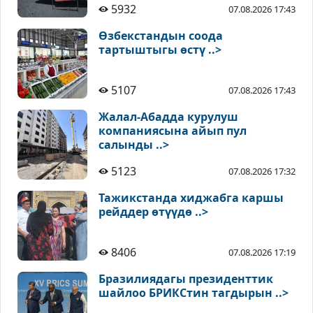
5932
07.08.2026 17:43
Өзбекстандын соода
тартыштыгы өстү ..>
5107
07.08.2026 17:43
Жалал-Абадда курулуш
компаниясына айып пул
салынды ..>
5123
07.08.2026 17:32
Тажикстанда хиджабга каршы
рейддер өтүүдө ..>
8406
07.08.2026 17:19
Бразилиядагы президенттик
шайлоо БРИКСтин тагдырын ..>