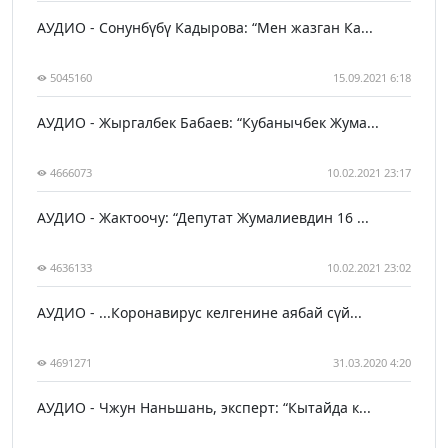
АУДИО - Сонунбүбү Кадырова: “Мен жазган Ка...
5045160
15.09.2021 6:18
АУДИО - Жыргалбек Бабаев: “Кубанычбек Жума...
4666073
10.02.2021 23:17
АУДИО - Жактоочу: “Депутат Жумалиевдин 16 ...
4636133
10.02.2021 23:02
АУДИО - ...Коронавирус келгенине аябай сүй...
4691271
31.03.2020 4:20
АУДИО - Чжун Наньшань, эксперт: “Кытайда к...