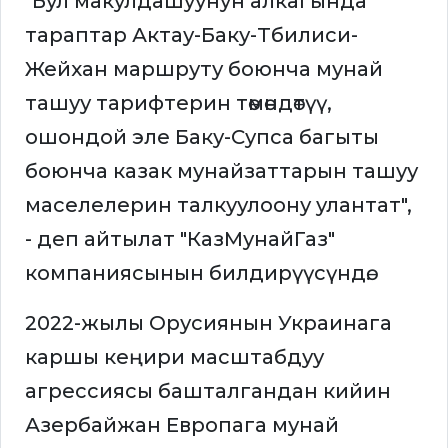
"Бул макулдашуунун алкагында
тараптар Актау-Баку-Тбилиси-
Жейхан маршруту боюнча мунай
ташуу тарифтерин төмөндөтүү,
ошондой эле Баку-Супса багыты
боюнча казак мунайзаттарын ташуу
маселелерин талкуулоону улантат",
- деп айтылат "КазМунайГаз"
компаниясынын билдирүүсүндө.
2022-жылы Орусиянын Украинага
каршы кеңири масштабдуу
агрессиясы башталгандан кийин
Азербайжан Европага мунай