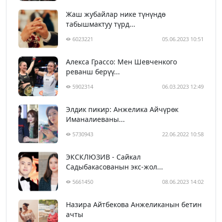
Жаш жубайлар нике түнүндө
табышмактуу түрд...
6023221
05.06.2023 10:51
Алекса Грассо: Мен Шевченкого
реванш берүү...
5902314
06.03.2023 12:49
Элдик пикир: Анжелика Айчүрөк
Иманалиеваны...
5730943
22.06.2022 10:58
ЭКСКЛЮЗИВ - Сайкал
Садыбакасованын экс-жол...
5661450
08.06.2023 14:02
Назира Айтбекова Анжеликанын бетин
ачты