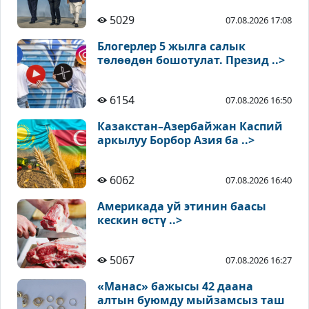
5029
07.08.2026 17:08
Блогерлер 5 жылга салык
төлөөдөн бошотулат. Презид ..>
6154
07.08.2026 16:50
Казакстан–Азербайжан Каспий
аркылуу Борбор Азия ба ..>
6062
07.08.2026 16:40
Америкада уй этинин баасы
кескин өстү ..>
5067
07.08.2026 16:27
«Манас» бажысы 42 даана
алтын буюмду мыйзамсыз таш