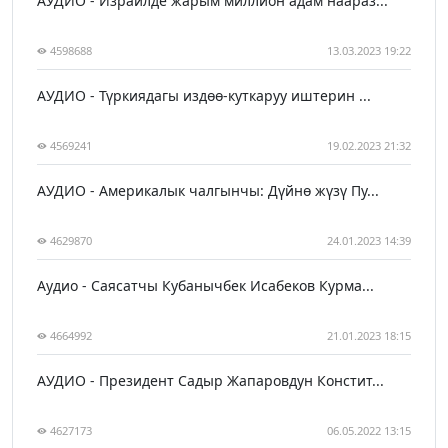
АУДИО - Израилде жарым миллион адам наараз...
4598688
13.03.2023 19:22
АУДИО - Түркиядагы издөө-куткаруу иштерин ...
4569241
19.02.2023 21:32
АУДИО - Америкалык чалгынчы: Дүйнө жүзү Пу...
4629870
24.01.2023 14:39
Аудио - Саясатчы Кубанычбек Исабеков Курма...
4664992
21.01.2023 18:15
АУДИО - Президент Садыр Жапаровдун Констит...
4627173
06.05.2022 13:15