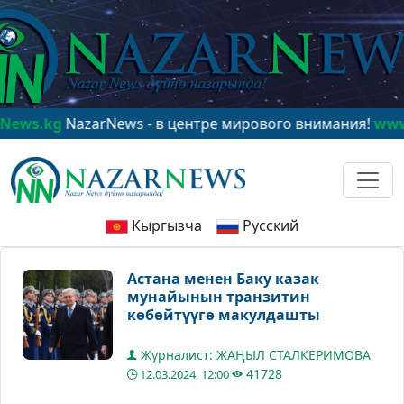
kg
NazarNews - в центре мирового внимания!
www.Naza
Кыргызча
Русский
Астана менен Баку казак
мунайынын транзитин
көбөйтүүгө макулдашты
Журналист: ЖАҢЫЛ СТАЛКЕРИМОВА
41728
12.03.2024, 12:00