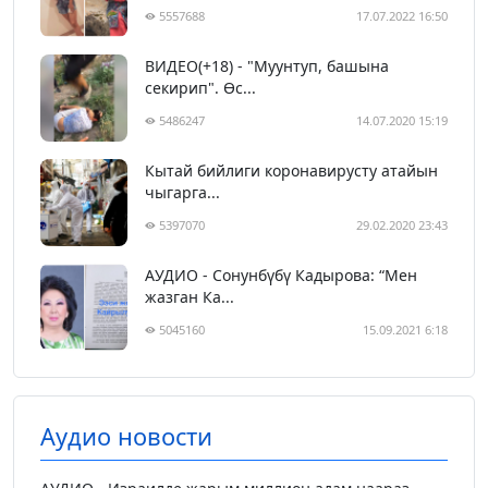
5557688
17.07.2022 16:50
ВИДЕО(+18) - "Муунтуп, башына
секирип". Өс...
5486247
14.07.2020 15:19
Кытай бийлиги коронавирусту атайын
чыгарга...
5397070
29.02.2020 23:43
АУДИО - Сонунбүбү Кадырова: “Мен
жазган Ка...
5045160
15.09.2021 6:18
Аудио новости