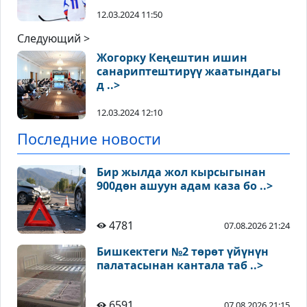
12.03.2024 11:50
Следующий >
Жогорку Кеңештин ишин
санариптештирүү жаатындагы
д ..>
12.03.2024 12:10
Последние новости
Бир жылда жол кырсыгынан
900дөн ашуун адам каза бо ..>
4781
07.08.2026 21:24
Бишкектеги №2 төрөт үйүнүн
палатасынан кантала таб ..>
6591
07.08.2026 21:15