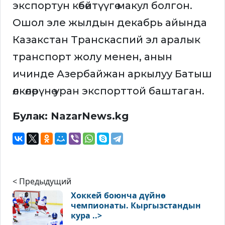
экспортун көбөйтүүгө макул болгон.
Ошол эле жылдын декабрь айында
Казакстан Транскаспий эл аралык
транспорт жолу менен, анын
ичинде Азербайжан аркылуу Батыш
өлкөлөрүнө уран экспорттой баштаган.
Булак: NazarNews.kg
< Предыдущий
Хоккей боюнча дүйнө
чемпионаты. Кыргызстандын
кура ..>