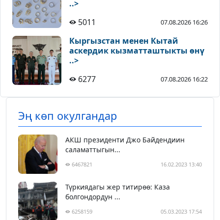
..>
5011
07.08.2026 16:26
Кыргызстан менен Кытай
аскердик кызматташтыкты өнү
..>
6277
07.08.2026 16:22
Эң көп окулгандар
АКШ президенти Джо Байдендиин
саламаттыгын...
6467821
16.02.2023 13:40
Түркиядагы жер титирөө: Каза
болгондордун ...
6258159
05.03.2023 17:54