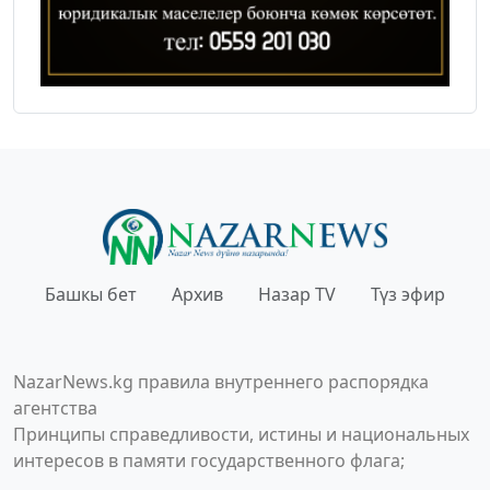
Башкы бет
Архив
Назар TV
Түз эфир
NazarNews.kg правила внутреннего распорядка
агентства
Принципы справедливости, истины и национальных
интересов в памяти государственного флага;