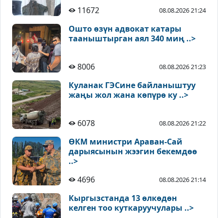
11672
08.08.2026 21:24
Ошто өзүн адвокат катары
тааныштырган аял 340 миң ..>
8006
08.08.2026 21:23
Куланак ГЭСине байланыштуу
жаңы жол жана көпүрө ку ..>
6078
08.08.2026 21:22
ӨКМ министри Араван-Сай
дарыясынын жээгин бекемдөө
..>
4696
08.08.2026 21:14
Кыргызстанда 13 өлкөдөн
келген тоо куткаруучулары ..>