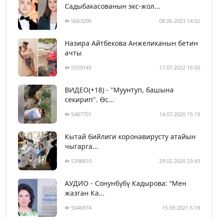
Садыбакасованын экс-жол...
5663206
08.06.2023 14:02
Назира Айтбекова Анжеликанын бетин
ачты
5559145
17.07.2022 16:50
ВИДЕО(+18) - "Муунтуп, башына
секирип". Өс...
5487701
14.07.2020 15:19
Кытай бийлиги коронавирусту атайын
чыгарга...
5398810
29.02.2020 23:43
АУДИО - Сонунбүбү Кадырова: “Мен
жазган Ка...
5046974
15.09.2021 6:18