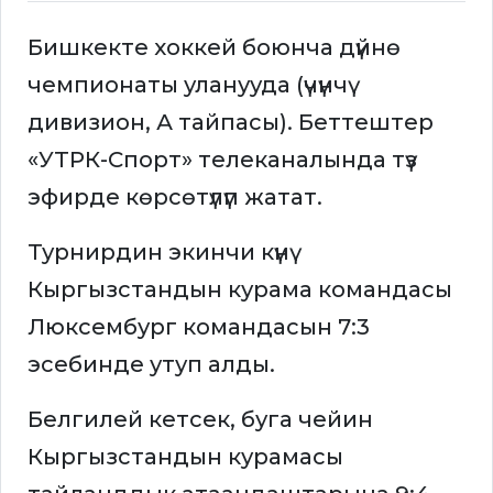
Бишкекте хоккей боюнча дүйнө
чемпионаты уланууда (үчүнчү
дивизион, А тайпасы). Беттештер
«УТРК-Спорт» телеканалында түз
эфирде көрсөтүлүп жатат.
Турнирдин экинчи күнү
Кыргызстандын курама командасы
Люксембург командасын 7:3
эсебинде утуп алды.
Белгилей кетсек, буга чейин
Кыргызстандын курамасы