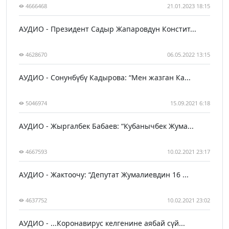
4666468
21.01.2023 18:15
АУДИО - Президент Садыр Жапаровдун Констит...
4628670
06.05.2022 13:15
АУДИО - Сонунбүбү Кадырова: “Мен жазган Ка...
5046974
15.09.2021 6:18
АУДИО - Жыргалбек Бабаев: “Кубанычбек Жума...
4667593
10.02.2021 23:17
АУДИО - Жактоочу: “Депутат Жумалиевдин 16 ...
4637752
10.02.2021 23:02
АУДИО - ...Коронавирус келгенине аябай сүй...