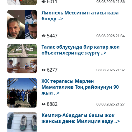
6011
08.08.2026 21:36
Лионель Мессинин атасы каза
болду ..>
5447
08.08.2026 21:34
Талас облусунда бир катар жол
объектилеринде жүргү ..>
6277
08.08.2026 21:32
ЖК төрагасы Марлен
Маматалиев Тоң районунун 90
жыл ..>
8882
08.08.2026 21:27
Кемпир-Абаддагы башы жок
жансыз дене: Милиция өздү ..>