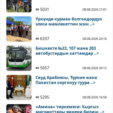
5031
08.08.2026 21:01
Үркүндө курман болгондордун
элеси мамлекеттин эсин ..>
6337
08.08.2026 20:16
Бишкекте №23, 107 жана 203
автобустардын каттамдар ..>
5657
08.08.2026 20:12
Сауд Арабиясы, Түркия жана
Пакистан коргонуу туура ..>
5295
08.08.2026 16:59
«Амина» тиркемеси: Кыргыз
мигранттары эмнени билиш ..>