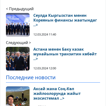
< Предыдущий
Сеулда Кыргызстан менен
Кореянын финансы жаатындаг
..>
12.03.2024 11:40
Следующий >
Астана менен Баку казак
мунайынын транзитин көбөйт
..>
12.03.2024 12:00
Последние новости
Аксай жана Соң-Көл
жайлоолорунда жайыт
экосистемал ..>