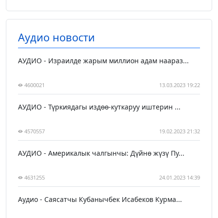
Аудио новости
АУДИО - Израилде жарым миллион адам наараз...
4600021
13.03.2023 19:22
АУДИО - Түркиядагы издөө-куткаруу иштерин ...
4570557
19.02.2023 21:32
АУДИО - Америкалык чалгынчы: Дүйнө жүзү Пу...
4631255
24.01.2023 14:39
Аудио - Саясатчы Кубанычбек Исабеков Курма...