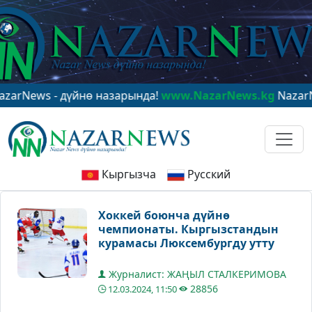
ws - дүйнө назарында!
www.NazarNews.kg
NazarNews - 
Кыргызча
Русский
Хоккей боюнча дүйнө
чемпионаты. Кыргызстандын
курамасы Люксембургду утту
Журналист: ЖАҢЫЛ СТАЛКЕРИМОВА
28856
12.03.2024, 11:50