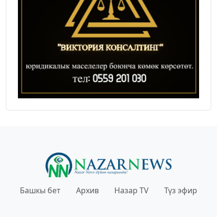
Башкы бет
Архив
Назар TV
Түз эфир