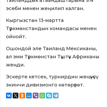
тайланддык атаандаштарына 9:4
эсеби менен жеңилип калган.
Кыргызстан 13-мартта
Түркмөнстандын командасы менен
ойнойт.
Ошондой эле Таиланд Мексиканы,
ал эми Түркмөнстан Түштүк Африканы
жеңди.
Эскерте кетсек, турнирдин жеңүүчүсү
экинчи дивизионго көтөрүлөт.