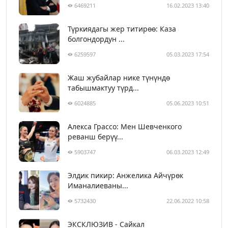
6469211
16.02.2023 13:40
Түркиядагы жер титирөө: Каза
болгондордун ...
6259597
05.03.2023 17:54
Жаш жубайлар нике түнүндө
табышмактуу түрд...
6024885
05.06.2023 10:51
Алекса Грассо: Мен Шевченкого
реванш берүү...
5903747
06.03.2023 12:49
Элдик пикир: Анжелика Айчүрөк
Иманалиеваны...
5732430
22.06.2022 10:58
ЭКСКЛЮЗИВ - Сайкал