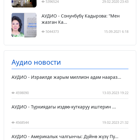
5396524
29.02.2020 23:43
АУДИО - Сонунбүбү Кадырова: “Мен
жазган Ка...
5044373
15.09.2021 6:18
Аудио новости
АУДИО - Израилде жарым миллион адам наараз...
4598090
13.03.2023 19:22
АУДИО - Түркиядагы издөө-куткаруу иштерин ...
4568544
19.02.2023 21:32
АУДИО - Америкалык чалгынчы: Дүйнө жүзү Пу...