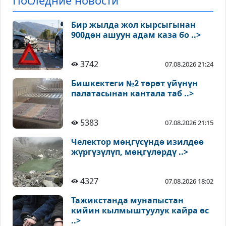
Последние новости
Бир жылда жол кырсыгынан
900дөн ашуун адам каза бо ..>
3742
07.08.2026 21:24
Бишкектеги №2 төрөт үйүнүн
палатасынан кантала таб ..>
5383
07.08.2026 21:15
Челектор мөңгүсүндө изилдөө
жүргүзүлүп, мөңгүлөрдү ..>
4327
07.08.2026 18:02
Тажикстанда мунапыстан
кийин кылмыштуулук кайра өс
..>