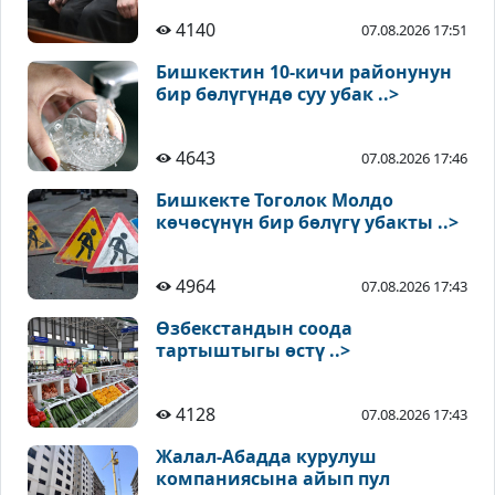
4140
07.08.2026 17:51
Бишкектин 10-кичи районунун
бир бөлүгүндө суу убак ..>
4643
07.08.2026 17:46
Бишкекте Тоголок Молдо
көчөсүнүн бир бөлүгү убакты ..>
4964
07.08.2026 17:43
Өзбекстандын соода
тартыштыгы өстү ..>
4128
07.08.2026 17:43
Жалал-Абадда курулуш
компаниясына айып пул