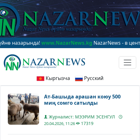
зарында!
www.NazarNews.kg
NazarNews - в центре мир
Кыргызча
Русский
Ат-Башыда арашан коюу 500
миң сомго сатылды
Журналист: МЭЭРИМ ЭСЕНГУЛ
17319
20.04.2026, 11:26