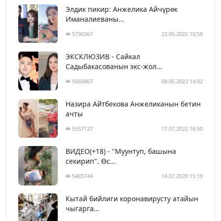
Элдик пикир: Анжелика Айчүрөк
Иманалиеваны...
5730367
22.06.2022 10:58
ЭКСКЛЮЗИВ - Сайкал
Садыбакасованын экс-жол...
5660867
08.06.2023 14:02
Назира Айтбекова Анжеликанын бетин
ачты
5557127
17.07.2022 16:50
ВИДЕО(+18) - "Муунтуп, башына
секирип". Өс...
5485744
14.07.2020 15:19
Кытай бийлиги коронавирусту атайын
чыгарга...