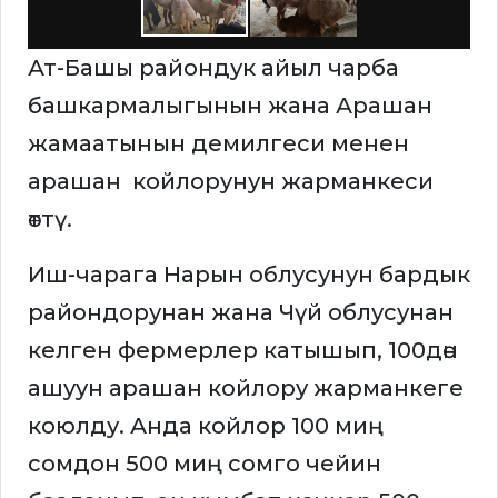
Ат-Башы райондук айыл чарба
башкармалыгынын жана Арашан
жамаатынын демилгеси менен
арашан койлорунун жарманкеси
өттү.
Иш-чарага Нарын облусунун бардык
райондорунан жана Чүй облусунан
келген фермерлер катышып, 100дөн
ашуун арашан койлору жарманкеге
коюлду. Анда койлор 100 миң
сомдон 500 миң сомго чейин