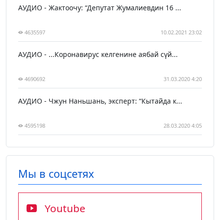
АУДИО - Жактоочу: “Депутат Жумалиевдин 16 ...
4635597
10.02.2021 23:02
АУДИО - ...Коронавирус келгенине аябай сүй...
4690692
31.03.2020 4:20
АУДИО - Чжун Наньшань, эксперт: “Кытайда к...
4595198
28.03.2020 4:05
Мы в соцсетях
Youtube