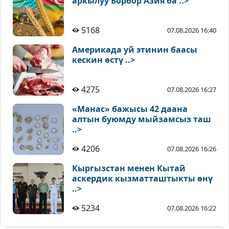
аркылуу Борбор Азия ба ..>
5168
07.08.2026 16:40
Америкада уй этинин баасы
кескин өстү ..>
4275
07.08.2026 16:27
«Манас» бажысы 42 даана
алтын буюмду мыйзамсыз таш
..>
4206
07.08.2026 16:26
Кыргызстан менен Кытай
аскердик кызматташтыкты өнү
..>
5234
07.08.2026 16:22