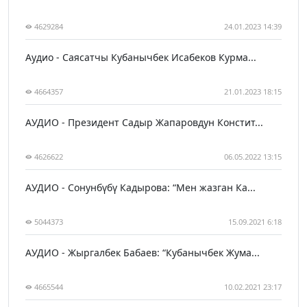
4629284
24.01.2023 14:39
Аудио - Саясатчы Кубанычбек Исабеков Курма...
4664357
21.01.2023 18:15
АУДИО - Президент Садыр Жапаровдун Констит...
4626622
06.05.2022 13:15
АУДИО - Сонунбүбү Кадырова: “Мен жазган Ка...
5044373
15.09.2021 6:18
АУДИО - Жыргалбек Бабаев: “Кубанычбек Жума...
4665544
10.02.2021 23:17