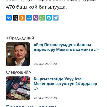
470 баш кой багылууда.
< Предыдущий
«Ред Петролеумдун» башкы
директору Маматов камакта ..>
20.04.2026 11:20
Следующий >
Кыргызстанда Улуу Ата
Мекендик согуштун 24 ардагер
..>
20.04.2026 11:28