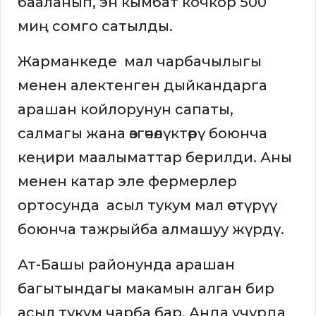
бааланып, эн кымбат кочкор 500
миң сомго сатылды.
Жарманкеде мал чарбачылыгы
менен алектенген дыйкандарга
арашан койлорунун сапаты,
салмагы жана өзгөчөлүктөрү боюнча
кеңири маалыматтар берилди. Аны
менен катар эле фермерлер
ортосунда асыл тукум мал өстүрүү
боюнча тажрыйба алмашуу жүрдү.
Ат-Башы районунда арашан
багытындагы макамын алган бир
асыл тукум чарба бар. Анда учурда