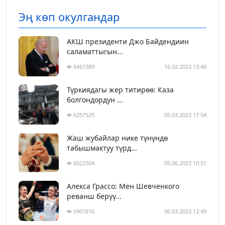
Эң көп окулгандар
АКШ президенти Джо Байдендиин
саламаттыгын...
6467389
16.02.2023 13:40
Түркиядагы жер титирөө: Каза
болгондордун ...
6257525
05.03.2023 17:54
Жаш жубайлар нике түнүндө
табышмактуу түрд...
6022504
05.06.2023 10:51
Алекса Грассо: Мен Шевченкого
реванш берүү...
5901816
06.03.2023 12:49