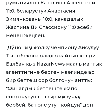
румыниялык Каталина Аксентени
11:0, беларустук Анастасия
Зимянкованы 10:0, канадалык
Жастина Ди Стассиону 11:0 эсеби
менен жеңген.
Дүйнөнүн үч жолку чемпиону Айсулуу
Тыныбекова өлкөгө кайтып келди.
Балбан кыз NazarNews маалыматтык
агенттигине берген маегинде ар
бир беттеш оор болгонун айтты:
"Финалдык беттеште жапон
спортчусуна такыр мүмкүнчүлүк
бербей, бат эле утуп койдуң" деп