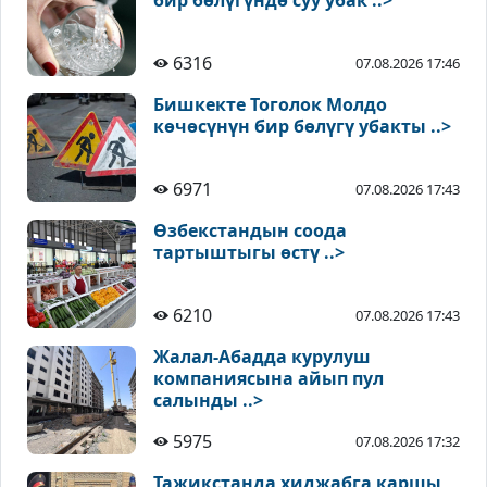
бир бөлүгүндө суу убак ..>
6316
07.08.2026 17:46
Бишкекте Тоголок Молдо
көчөсүнүн бир бөлүгү убакты ..>
6971
07.08.2026 17:43
Өзбекстандын соода
тартыштыгы өстү ..>
6210
07.08.2026 17:43
Жалал-Абадда курулуш
компаниясына айып пул
салынды ..>
5975
07.08.2026 17:32
Тажикстанда хиджабга каршы