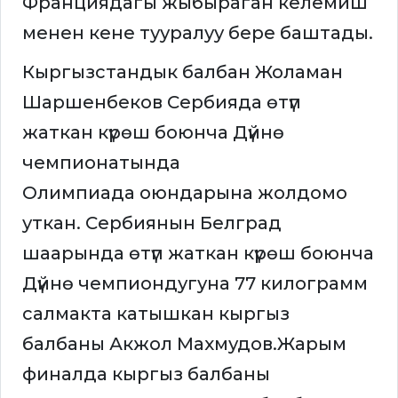
Франциядагы жыбыраган келемиш
менен кене тууралуу бере баштады.
Кыргызстандык балбан Жоламан
Шаршенбеков Сербияда өтүп
жаткан күрөш боюнча Дүйнө
чемпионатында
Олимпиада оюндарына жолдомо
уткан. Сербиянын Белград
шаарында өтүп жаткан күрөш боюнча
Дүйнө чемпиондугуна 77 килограмм
салмакта катышкан кыргыз
балбаны Акжол Махмудов.Жарым
финалда кыргыз балбаны