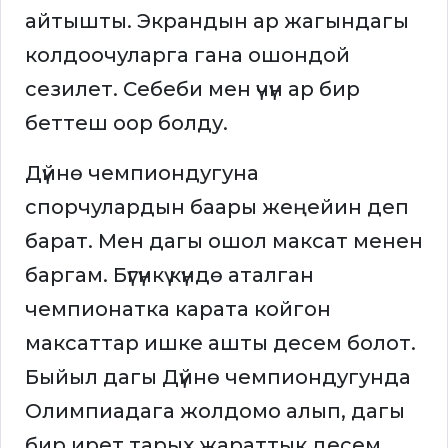
айтышты. Экрандын ар жагындагы
колдоочуларга гана ошондой
сезилет. Себеби мен үчүн ар бир
беттеш оор болду.
Дүйнө чемпиондугуна
спорчулардын баары жеңейин деп
барат. Мен дагы ошол максат менен
баргам. Бүгүнкү күндө аталган
чемпионатка карата койгон
максаттар ишке ашты десем болот.
Быйыл дагы Дүйнө чемпиондугунда
Олимпиадага жолдомо алып, дагы
бир ирет тарых жараттык десем