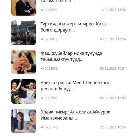
саламаттыгын...
6468492
16.02.2023 13:40
Түркиядагы жер титирөө: Каза
болгондордун ...
6258817
05.03.2023 17:54
Жаш жубайлар нике түнүндө
табышмактуу түрд...
6024009
05.06.2023 10:51
Алекса Грассо: Мен Шевченкого
реванш берүү...
5902902
06.03.2023 12:49
Элдик пикир: Анжелика Айчүрөк
Иманалиеваны...
5731740
22.06.2022 10:58