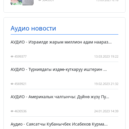
Аудио новости
АУДИО - Израилде жарым миллион адам наараз...
4599377
13.03.2023 19:22
АУДИО - Түркиядагы издөө-куткаруу иштерин ...
4569921
19.02.2023 21:32
АУДИО - Америкалык чалгынчы: Дүйнө жүзү Пу...
4630536
24.01.2023 14:39
Аудио - Саясатчы Кубанычбек Исабеков Курма...