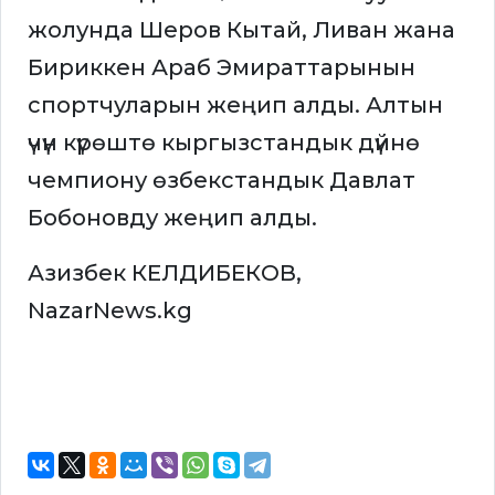
жолунда Шеров Кытай, Ливан жана
Бириккен Араб Эмираттарынын
спортчуларын жеңип алды. Алтын
үчүн күрөштө кыргызстандык дүйнө
чемпиону өзбекстандык Давлат
Бобоновду жеңип алды.
Азизбек КЕЛДИБЕКОВ,
NazarNews.kg