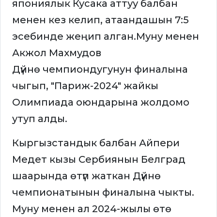
япониялык Кусака аттуу балбан
менен кез келип, атаандашын 7:5
эсебинде жеңип алган.Муну менен
Акжол Махмудов
Дүйнө чемпиондугунун финалына
чыгып, "Париж-2024" жайкы
Олимпиада оюндарына жолдомо
утуп алды.
Кыргызстандык балбан Айпери
Медет кызы Сербиянын Белград
шаарында өтүп жаткан Дүйнө
чемпионатынын финалына чыкты.
Муну менен ал 2024-жылы өтө