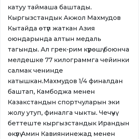
катуу таймаша баштады.
Кыргызстандык Акжол Махмудов
Кытайда өтүп жаткан Азия
оюндарында алтын медаль
тагынды. Ал грек-рим күрөшү боюнча
мелдешке 77 килограммга чейинки
салмак ченинде
катышкан.Махмудов 1/4 финалдан
баштап, Камбоджа менен
Казакстандын спортчуларын эки
жолу утуп, финалга чыкты. Чечүүчү
беттеште кыргызстандык Ирандын
өкүлү Амин Кавиянинежад менен