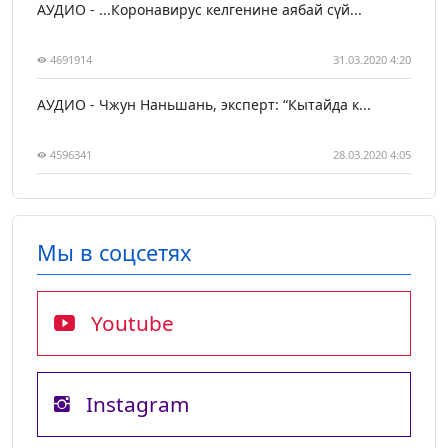
АУДИО - ...Коронавирус келгенине аябай сүй...
4691914
31.03.2020 4:20
АУДИО - Чжун Наньшань, эксперт: “Кытайда к...
4596341
28.03.2020 4:05
Мы в соцсетях
Youtube
Instagram