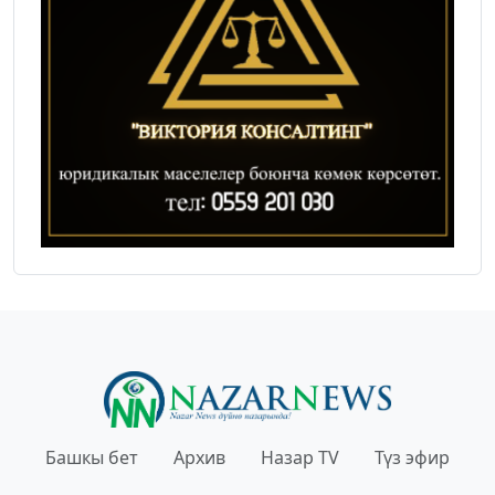
Башкы бет
Архив
Назар TV
Түз эфир