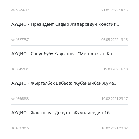
4665637
21.01.2023 18:15
АУДИО - Президент Садыр Жапаровдун Констит...
4627787
06.05.2022 13:15
АУДИО - Сонунбүбү Кадырова: “Мен жазган Ка...
5045931
15.09.2021 6:18
АУДИО - Жыргалбек Бабаев: “Кубанычбек Жума...
4666868
10.02.2021 23:17
АУДИО - Жактоочу: “Депутат Жумалиевдин 16 ...
4637016
10.02.2021 23:02