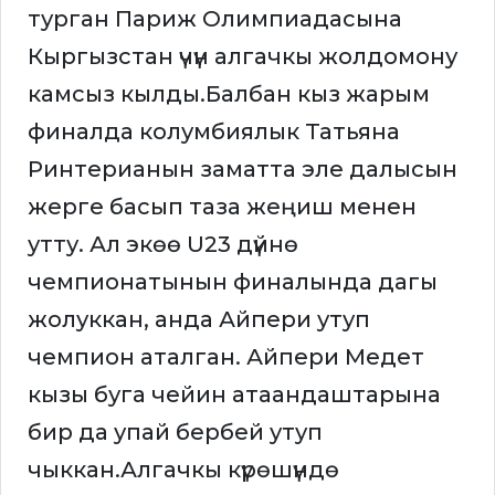
турган Париж Олимпиадасына
Кыргызстан үчүн алгачкы жолдомону
камсыз кылды.Балбан кыз жарым
финалда колумбиялык Татьяна
Ринтерианын заматта эле далысын
жерге басып таза жеңиш менен
утту. Ал экөө U23 дүйнө
чемпионатынын финалында дагы
жолуккан, анда Айпери утуп
чемпион аталган. Айпери Медет
кызы буга чейин атаандаштарына
бир да упай бербей утуп
чыккан.Алгачкы күрөшүндө