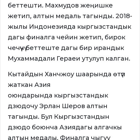
беттешти. Махмудов жеңишке
жетип, алтын медаль тагынды. 2018-
жылы Индонезияда кыргызстандык
дагы финалга чейин жетип, бирок
чечүүчү беттеште дагы бир ирандык
Мухаммадали Гераеи утулуп калган.
Кытайдын Ханчжоу шаарында өтүп
жаткан Азия
оюндарында кыргызстандык
дзюдочу Эрлан Шеров алтын
тагынды. Бул Кыргызстандын
дзюдо боюнча Азиядагы алгачкы
алтын медалы. Финалга чыгуу