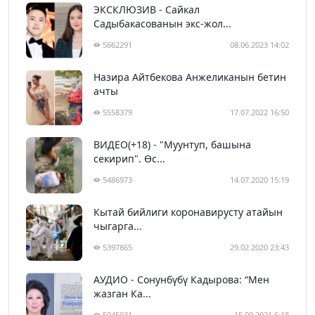
ЭКСКЛЮЗИВ - Сайкал
Садыбакасованын экс-жол...
5662291
08.06.2023 14:02
Назира Айтбекова Анжеликанын бетин
ачты
5558379
17.07.2022 16:50
ВИДЕО(+18) - "Муунтуп, башына
секирип". Өс...
5486973
14.07.2020 15:19
Кытай бийлиги коронавирусту атайын
чыгарга...
5397865
29.02.2020 23:43
АУДИО - Сонунбүбү Кадырова: “Мен
жазган Ка...
5045931
15.09.2021 6:18