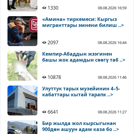
1330
08.08.2026 16:59
«Амина» тиркемеси: Кыргыз
мигранттары эмнени билиш ..>
2097
08.08.2026 16:44
Кемпир-Абаддын жээгинен
башы жок адамдын сөөгү таб ..>
10878
08.08.2026 11:46
Улуттук тарых музейинин 4–5-
кабаттары кытай тарапк ..>
6641
08.08.2026 11:27
Бир жылда жол кырсыгынан
900дөн ашуун адам каза бо ..>