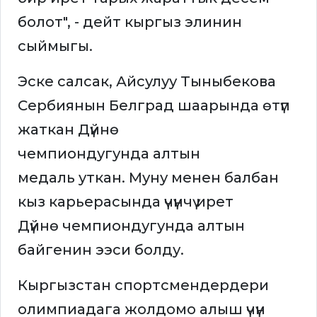
болот", - дейт кыргыз элинин
сыймыгы.
Эске салсак, Айсулуу Тыныбекова
Сербиянын Белград шаарында өтүп
жаткан Дүйнө
чемпиондугунда алтын
медаль уткан. Муну менен балбан
кыз карьерасында үчүнчү ирет
Дүйнө чемпиондугунда алтын
байгенин ээси болду.
Кыргызстан спортсмендердери
олимпиадага жолдомо алыш үчүн