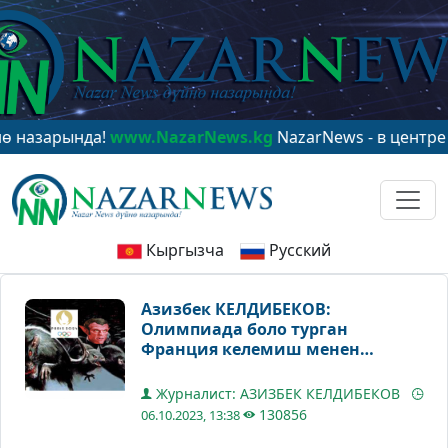
нда!
www.NazarNews.kg
NazarNews - в центре мировог
Кыргызча
Русский
Азизбек КЕЛДИБЕКОВ:
Олимпиада боло турган
Франция келемиш менен
кененин мекенине айланды
Журналист: АЗИЗБЕК КЕЛДИБЕКОВ
130856
06.10.2023, 13:38