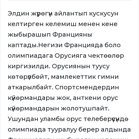
Элдин жүрөгүн айлантып кускусун
келтирген келемиш менен кене
жыбырашып Францияны
каптады.Негизи Францияда боло
олимпиадага Орусияга чектөөлөр
киргизилди. Орусиянын туусу
көтөрүлбөйт, мамлекеттик гимни
аткарылбайт. Спортсмендердин
күйөрмандары жок, анткени орус
күйөрмандарын жолотушпайт.
Ушундан уламбы орус телеберүүсүндө
олимпиада тууралуу берер алдында