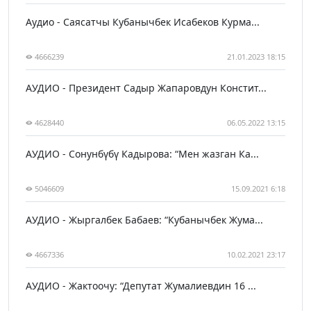
Аудио - Саясатчы Кубанычбек Исабеков Курма...
4666239
21.01.2023 18:15
АУДИО - Президент Садыр Жапаровдун Констит...
4628440
06.05.2022 13:15
АУДИО - Сонунбүбү Кадырова: “Мен жазган Ка...
5046609
15.09.2021 6:18
АУДИО - Жыргалбек Бабаев: “Кубанычбек Жума...
4667336
10.02.2021 23:17
АУДИО - Жактоочу: “Депутат Жумалиевдин 16 ...