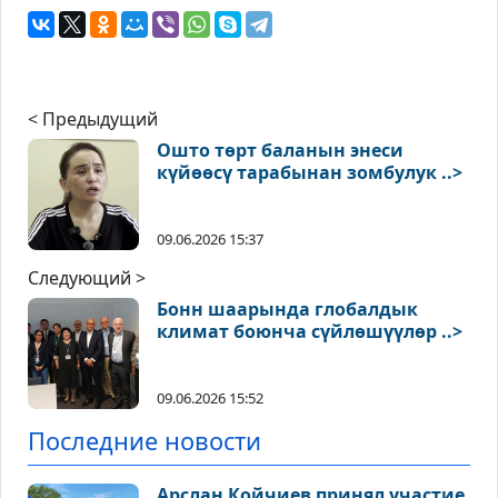
< Предыдущий
Ошто төрт баланын энеси
күйөөсү тарабынан зомбулук ..>
09.06.2026 15:37
Следующий >
Бонн шаарында глобалдык
климат боюнча сүйлөшүүлөр ..>
09.06.2026 15:52
Последние новости
Арслан Койчиев принял участие