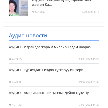
жазган Ка...
5046609
15.09.2021 6:18
Аудио новости
АУДИО - Израилде жарым миллион адам наараз...
4599827
13.03.2023 19:22
АУДИО - Түркиядагы издөө-куткаруу иштерин ...
4570309
19.02.2023 21:32
АУДИО - Америкалык чалгынчы: Дүйнө жүзү Пу...
4631063
24.01.2023 14:39