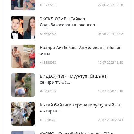
5732253
22.06.2022 10:58
ЭКСКЛЮЗИВ - Сайкал
Садыбакасованын экс-жол...
5662928
08.06.2023 14:02
Назира Айтбекова Анжеликанын бетин
ачты
5558952
17.07.2022 16:50
ВИДЕО(+18) - "Муунтуп, башына
секирип". Өс...
5487432
14.07.2020 15:19
Кытай бийлиги коронавирусту атайын
чыгарга...
5398578
29.02.2020 23:43
АУДИО - Сонунбүбү Кадырова: “Мен