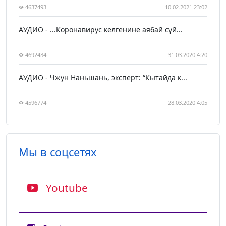
4637493
10.02.2021 23:02
АУДИО - ...Коронавирус келгенине аябай сүй...
4692434
31.03.2020 4:20
АУДИО - Чжун Наньшань, эксперт: “Кытайда к...
4596774
28.03.2020 4:05
Мы в соцсетях
Youtube