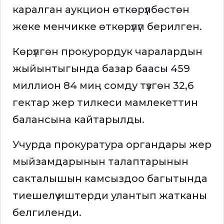
каралган аукцион өткөрүлбөстөн
жеке менчикке өткөрүлүп берилген.
Көрүлгөн прокурордук чаралардын
жыйынтыгында базар баасы 459
миллион 84 миң сомду түзгөн 32,6
гектар жер тилкеси мамлекеттин
балансына кайтарылды.
Учурда прокуратура органдары жер
мыйзамдарынын талаптарынын
сакталышын камсыздоо багытында
тиешелүү иштерди улантып жатканы
белгиленди.