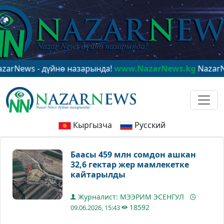
s - дүйнө назарында!
www.NazarNews.kg
NazarNews - 
Кыргызча
Русский
Баасы 459 млн сомдон ашкан
32,6 гектар жер мамлекетке
кайтарылды
Журналист: МЭЭРИМ ЭСЕНГУЛ
18592
09.06.2026, 15:43