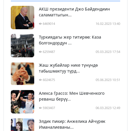
АКШ президенти Джо Байдендиин
саламаттыгын...
6469014
16.02.2023 13:40
Түркиядагы жер титирөө: Каза
болгондордун ...
6259487
05.03.2023 17:54
Жаш жубайлар нике түнүндө
табышмактуу түрд...
6024675
05.06.2023 10:51
Алекса Грассо: Мен Шевченкого
реванш берүү...
5903407
06.03.2023 12:49
Элдик пикир: Анжелика Айчүрөк
Иманалиеваны...