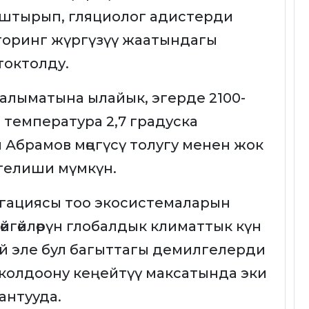
штырып, гляциолог адистерди
иторинг жүргүзүү жаатындагы
токтолду.
алыматына ылайык, эгерде 2100-
о температура 2,7 градуска
 Абрамов мөңгүсү толугу менен жок
птелиши мүмкүн.
гациясы тоо экосистемаларын
йгөйлөрүн глобалдык климаттык күн
й эле бул багыттагы демилгелерди
колдоону кеңейтүү максатында эки
антууда.