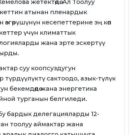
емелова жетектөөдө. Ал Тоолуу
амлекеттин атынан пленардык
н өзгөрүшүнүн кесепеттерине эң көп
кеттер үчүн климаттык
логияларды жана эрте эскертүү
кырды.
актар суу коопсуздугун
 түрдүүлүктү сактоодо, азык-түлүк
н бекемдөөдө жана энергетика
йной турганын белгиледи.
обу бардык делегацияларды 12-
ган тоолуу аймактар жана
л аралык диалогго катышууга