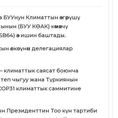
БУУнун Климаттын өзгөрүшү
нын (БУУ КӨАК) көмөкчү
SB64) өз ишин баштады.
ын өлкөсүнөн делегациялар
– климаттык саясат боюнча
теп чыгуу жана Түркиянын
 COP31 климаттык саммитине
н Президенттин Тоо күн тартиби