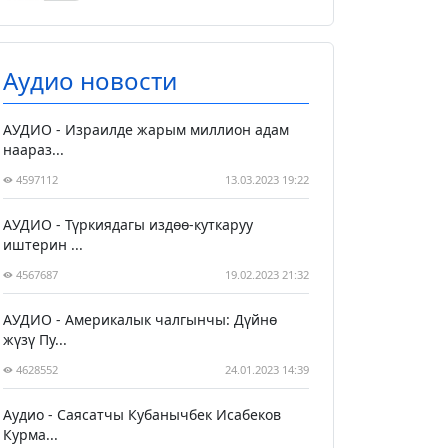
Аудио новости
АУДИО - Израилде жарым миллион адам
наараз...
4597112
13.03.2023 19:22
АУДИО - Түркиядагы издөө-куткаруу
иштерин ...
4567687
19.02.2023 21:32
АУДИО - Америкалык чалгынчы: Дүйнө
жүзү Пу...
4628552
24.01.2023 14:39
Аудио - Саясатчы Кубанычбек Исабеков
Курма...