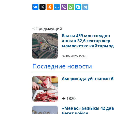
< Предыдущий
Баасы 459 млн сомдон
ашкан 32,6 гектар жер
мамлекетке кайтарыл
09.06.2026 15:43
Последние новости
Америкада уй этинин б
1820
«Манас» бажысы 42 да
бөгөт койду