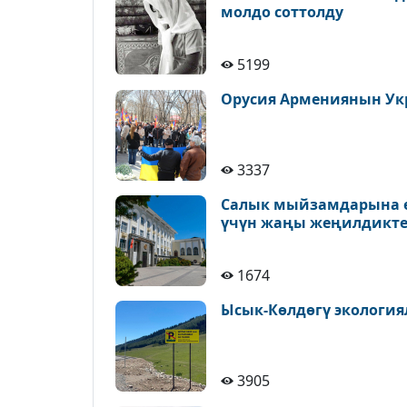
молдо соттолду
5199
Орусия Армениянын Ук
3337
Салык мыйзамдарына ө
үчүн жаңы жеңилдикте
1674
Ысык-Көлдөгү экология
3905