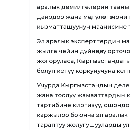
аралык демилгелерин тааны
даярдоо жана мөңгүлөргө мон
кызматташуунун маанисине 
Эл аралык эксперттердин ма
жылга чейин дүйнөдөгү орточ
жогоруласа, Кыргызстандагы
болуп кетүү коркунучуна ке
Учурда Кыргызстандын деле
жана тоолуу жамааттардын кө
тартибине киргизүү, ошондо
каржылоо боюнча эл аралык 
тараптуу жолугушууларды ул