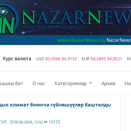
www.NazarNews.kg
NazarNews - дүйнө наза
Курс валюта
USD
85,0566
84,9152
EUR
94,2895
94,0521
R
Башкы бет
О нас
Категориялар
Архив
На
дык климат боюнча сүйлөшүүлөр башталды
ГУЛ
13172
09.06.2026, 15:52