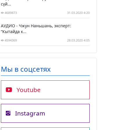
сүй...
4689873
31.03.2020 4:20
АУДИО - Чжун Наньшань, эксперт:
“Кытайда к...
4594369
28.03.2020 4:05
Мы в соцсетях
Youtube
Instagram