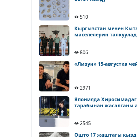
510
Кыргызстан менен Кыт
маселелерин талкуула
806
«Лизун» 15-августка ч
2971
Японияда Хиросимадаг
тарабынан жасалганы 
2545
Ошто 17 жаштагы кызды