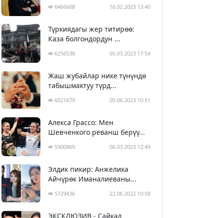
6466608
16.02.2023 13:40
Түркиядагы жер титирөө:
Каза болгондордун ...
6256538
05.03.2023 17:54
Жаш жубайлар нике түнүндө
табышмактуу түрд...
6021679
05.06.2023 10:51
Алекса Грассо: Мен
Шевченкого реванш берүү...
5900869
06.03.2023 12:49
Элдик пикир: Анжелика
Айчүрөк Иманалиеваны...
5729436
22.06.2022 10:58
ЭКСКЛЮЗИВ - Сайкал