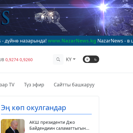
рында!
www.NazarNews.kg
NazarNews - в центре миров
KY
UB
0,9274
0,9260
зар TV
Түз эфир
Сайтты башкаруу
Эң көп окулгандар
АКШ президенти Джо
Байдендиин саламаттыгын...