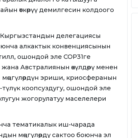
айын өткөрүү демилгесин колдоого
 Кыргызстандын делегациясы
боюнча алкактык конвенциясынын
тилл, ошондой эле COP31ге
я жана Австралиянын өкүлдөрү менен
а мөңгүлөрдүн эриши, криосферанын
-түлүк коопсуздугу, ошондой эле
улугун жогорулатуу маселелери
юнча тематикалык иш-чарада
дын мөңгүлөрдү сактоо боюнча эл