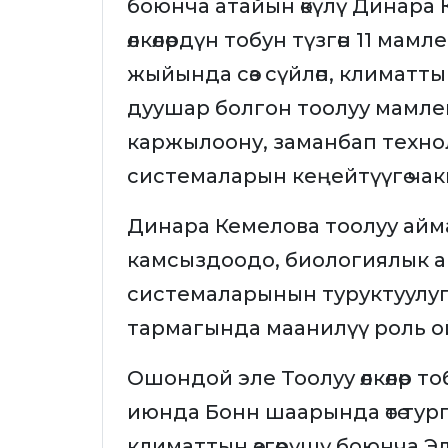
боюнча атайын өкүлү Динара К
өлкөлөрдүн тобун түзгөн 11 м
жыйында сөз сүйлөп, климатты
дуушар болгон тоолуу мамле
каржылоону, заманбап техно
системаларын кеңейтүүгө ча
Динара Кемелова тоолуу айм
камсыздоодо, биологиялык ар
системаларынын туруктуулугу
тармагында маанилүү роль о
Ошондой эле Тоолуу өлкөлөр т
июнда Бонн шаарында өтө тур
климаттын өзгөрүшү боюнча Э