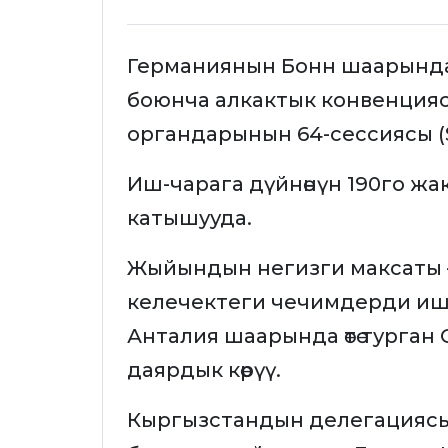
Германиянын Бонн шаарында 
боюнча алкактык конвенциясы
органдарынын 64-сессиясы (
Иш-чарага дүйнөнүн 190го жак
катышууда.
Жыйындын негизги максаты 
келечектеги чечимдерди иш
Анталия шаарында өтө турган
даярдык көрүү.
Кыргызстандын делегациясы