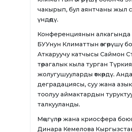
чакырып, бул аянтчаны жыл с
үндөдү.
Конференциянын алкагында
БУУнун Климаттын өзгөрүшү 
Аткаруучу катчысы Саймон С
төрагалык кыла турган Түрки
жолугушууларды өткөрдү. Анд
деградациясы, суу жана азык
тоолуу аймактардын турукту
талкууланды.
Мөңгүлөр жана криосфера бо
Динара Кемелова Кыргызстан