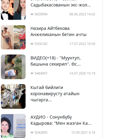
Садыбакасованын экс-жол...
5659994
08.06.2023 14:02
Назира Айтбекова
Анжеликанын бетин ачты
5556182
17.07.2022 16:50
ВИДЕО(+18) - "Муунтуп,
башына секирип". Өс...
5484907
14.07.2020 15:19
Кытай бийлиги
5395447
29.02.2020 23:43
коронавирусту атайын
чыгарга...
АУДИО - Сонунбүбү
Кадырова: “Мен жазган Ка...
5042895
15.09.2021 6:18