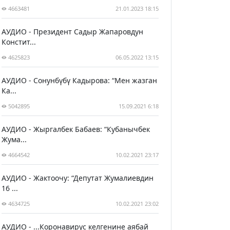
4663481
21.01.2023 18:15
АУДИО - Президент Садыр Жапаровдун
Констит...
4625823
06.05.2022 13:15
АУДИО - Сонунбүбү Кадырова: “Мен жазган
Ка...
5042895
15.09.2021 6:18
АУДИО - Жыргалбек Бабаев: “Кубанычбек
Жума...
4664542
10.02.2021 23:17
АУДИО - Жактоочу: “Депутат Жумалиевдин
16 ...
4634725
10.02.2021 23:02
АУДИО - ...Коронавирус келгенине аябай