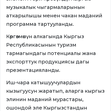
музыкалык чыгармаларынын
аткарылышы менен чакан маданий
программа тартууланды.
Көргөзмөнүн алкагында Кыргыз
Республикасынын туризм
тармагындагы потенциалы жана
экспорттук продукциясы дагы
презентацияланды.
Иш-чара катышуучулардын
кызыгуусун жаратып, аларга кыргыз
элинин маданий мурастары,
ошондой эле Кыргызстандын