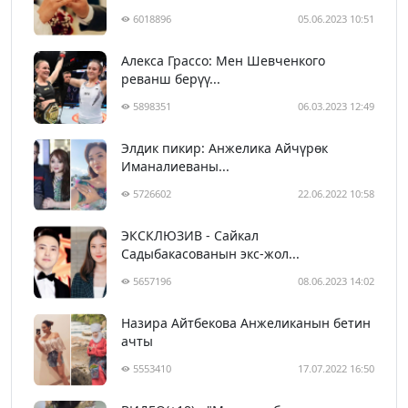
6018896
05.06.2023 10:51
Алекса Грассо: Мен Шевченкого
реванш берүү...
5898351
06.03.2023 12:49
Элдик пикир: Анжелика Айчүрөк
Иманалиеваны...
5726602
22.06.2022 10:58
ЭКСКЛЮЗИВ - Сайкал
Садыбакасованын экс-жол...
5657196
08.06.2023 14:02
Назира Айтбекова Анжеликанын бетин
ачты
5553410
17.07.2022 16:50