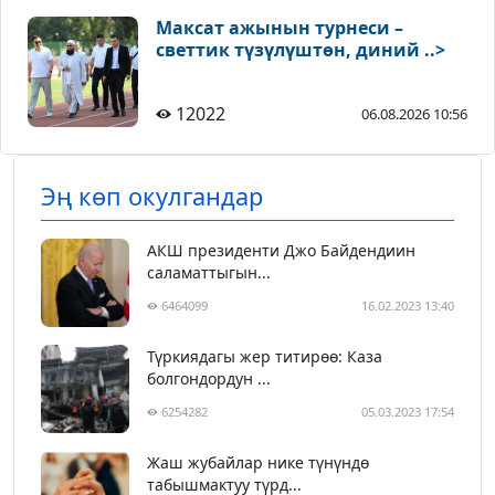
Максат ажынын турнеси –
светтик түзүлүштөн, диний ..>
12022
06.08.2026 10:56
Эң көп окулгандар
АКШ президенти Джо Байдендиин
саламаттыгын...
6464099
16.02.2023 13:40
Түркиядагы жер титирөө: Каза
болгондордун ...
6254282
05.03.2023 17:54
Жаш жубайлар нике түнүндө
табышмактуу түрд...