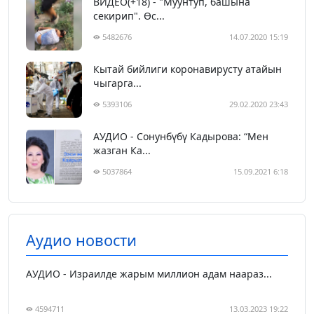
ВИДЕО(+18) - "Муунтуп, башына
секирип". Өс...
5482676
14.07.2020 15:19
Кытай бийлиги коронавирусту атайын
чыгарга...
5393106
29.02.2020 23:43
АУДИО - Сонунбүбү Кадырова: “Мен
жазган Ка...
5037864
15.09.2021 6:18
Аудио новости
АУДИО - Израилде жарым миллион адам наараз...
4594711
13.03.2023 19:22