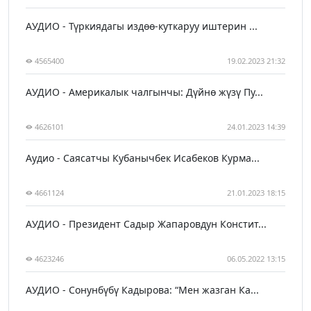
АУДИО - Түркиядагы издөө-куткаруу иштерин ...
4565400
19.02.2023 21:32
АУДИО - Америкалык чалгынчы: Дүйнө жүзү Пу...
4626101
24.01.2023 14:39
Аудио - Саясатчы Кубанычбек Исабеков Курма...
4661124
21.01.2023 18:15
АУДИО - Президент Садыр Жапаровдун Констит...
4623246
06.05.2022 13:15
АУДИО - Сонунбүбү Кадырова: “Мен жазган Ка...