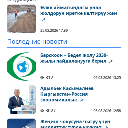
Өлкө аймагындагы унаа
жолдорун иретке келтирүү жан
..>
25.03.2026 17:39
Последние новости
Барскоон – Бедел жолу 2030-
жылы пайдаланууга берил ..>
812
06.08.2026 13:25
Адылбек Касымалиев
Кыргызстан-Россия
экономикалык ..>
3027
06.08.2026 12:58
Жеңиш чокусуна чыгуу үчүн
милдеттүү түрдө уруксат ..>