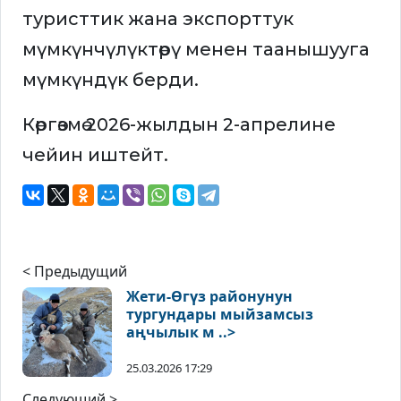
туристтик жана экспорттук
мүмкүнчүлүктөрү менен таанышууга
мүмкүндүк берди.
Көргөзмө 2026-жылдын 2-апрелине
чейин иштейт.
< Предыдущий
Жети-Өгүз районунун
тургундары мыйзамсыз
аңчылык м ..>
25.03.2026 17:29
Следующий >