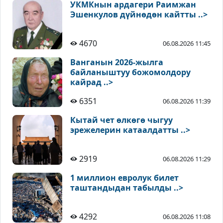
УКМКнын ардагери Раимжан
Эшенкулов дүйнөдөн кайтты ..>
4670
06.08.2026 11:45
Ванганын 2026-жылга
байланыштуу божомолдору
кайрад ..>
6351
06.08.2026 11:39
Кытай чет өлкөгө чыгуу
эрежелерин катаалдатты ..>
2919
06.08.2026 11:29
1 миллион евролук билет
таштандыдан табылды ..>
4292
06.08.2026 11:08