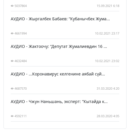
5037864
15.09.2021 6:18
АУДИО - Жыргалбек Бабаев: “Кубанычбек Жума...
4661994
10.02.2021 23:17
АУДИО - Жактоочу: “Депутат Жумалиевдин 16 ...
4632484
10.02.2021 23:02
АУДИО - ...Коронавирус келгенине аябай сүй...
4687570
31.03.2020 4:20
АУДИО - Чжун Наньшань, эксперт: “Кытайда к...
4592111
28.03.2020 4:05