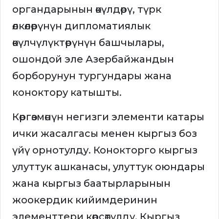
органдарынын өкүлдөрү, түрк
өлкөлөрүнүн дипломатиялык
өкүлчүлүктөрүнүн башчылары,
ошондой эле Азербайжандын
борборунун тургундары жана
коноктору катышты.
Көргөзмөнүн негизги элементи катары
ички жасалгасы менен кыргыз боз
үйү орнотулду. Конокторго кыргыз
улуттук ашканасы, улуттук оюндары
жана кыргыз баатырларынын
жоокердик кийимдеринин
элементтери көрсөтүлдү. Кыргыз