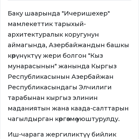
Баку шаарында "Ичеришехер"
мамлекеттик тарыхый-
архитектуралык коругунун
аймагында, Азербайжандын башкы
көрүнүктүү жери болгон "Кыз
мунарасынын" жанында Кыргыз
Республикасынын Азербайжан
Республикасындагы Элчилиги
тарабынан кыргыз элинин
маданиятын жана каада-салттарын
чагылдырган көргөзмө уюштурулду.
Иш-чарага жергиликтүү бийлик