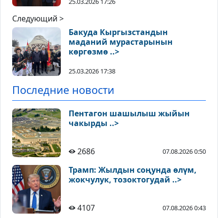
25.03.2026 17:26
Следующий >
Бакуда Кыргызстандын
маданий мурастарынын
көргөзмө ..>
25.03.2026 17:38
Последние новости
Пентагон шашылыш жыйын
чакырды ..>
2686
07.08.2026 0:50
Трамп: Жылдын соңунда өлүм,
жокчулук, тозоктогудай ..>
4107
07.08.2026 0:43