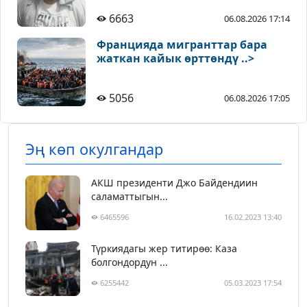
6663
06.08.2026 17:14
Францияда мигранттар бара
жаткан кайык өрттөндү ..>
5056
06.08.2026 17:05
Эң көп окулгандар
АКШ президенти Джо Байдендиин
саламаттыгын...
6465596
16.02.2023 13:40
Түркиядагы жер титирөө: Каза
болгондордун ...
6255442
05.03.2023 17:54