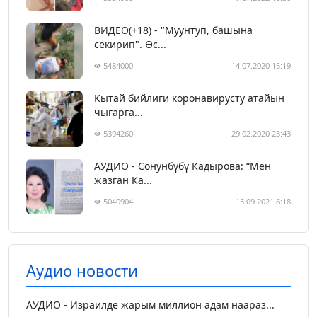
ВИДЕО(+18) - "Муунтуп, башына
секирип". Өс...
5484000
14.07.2020 15:19
Кытай бийлиги коронавирусту атайын
чыгарга...
5394260
29.02.2020 23:43
АУДИО - Сонунбүбү Кадырова: “Мен
жазган Ка...
5040904
15.09.2021 6:18
Аудио новости
АУДИО - Израилде жарым миллион адам наараз...