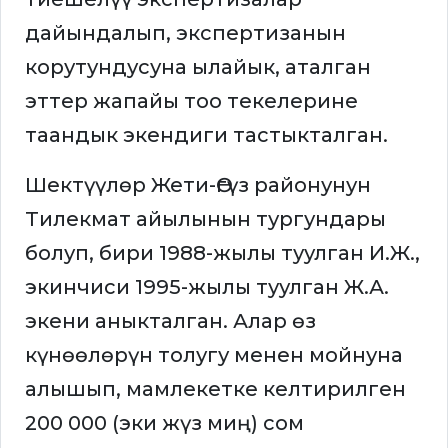
дайындалып, экспертизанын
корутундусуна ылайык, аталган
эттер жапайы тоо текелерине
таандык экендиги тастыкталган.
Шектүүлөр Жети-Өгүз районунун
Тилекмат айылынын тургундары
болуп, бири 1988-жылы туулган И.Ж.,
экинчиси 1995-жылы туулган Ж.А.
экени аныкталган. Алар өз
күнөөлөрүн толугу менен мойнуна
алышып, мамлекетке келтирилген
200 000 (эки жүз миң) сом