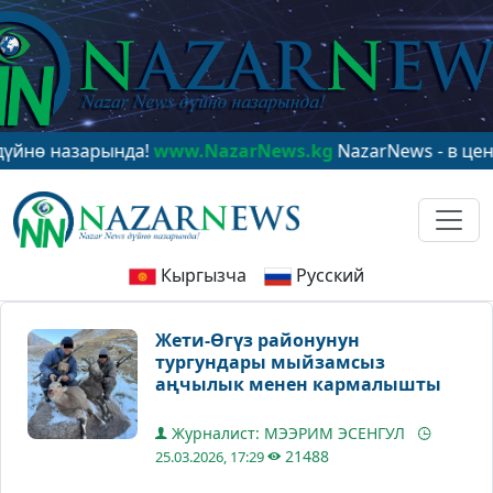
зарында!
www.NazarNews.kg
NazarNews - в центре мир
Кыргызча
Русский
Жети-Өгүз районунун
тургундары мыйзамсыз
аңчылык менен кармалышты
Журналист: МЭЭРИМ ЭСЕНГУЛ
21488
25.03.2026, 17:29