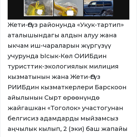
Жети-Өгүз районунда «Укук-тартип»
аталышындагы алдын алуу жана
ыкчам иш-чараларын жүргүзүү
учурунда Ысык-Көл ОИИБдин
туристтик-экологиялык милиция
кызматынын жана Жети-Өгүз
РИИБдин кызматкерлери Барскоон
айылынын Сырт өрөөнүндө
жайгашкан «Тоголок» участогунан
белгисиз адамдарды мыйзамсыз
аңчылык кылып, 2 (эки) баш жапайы