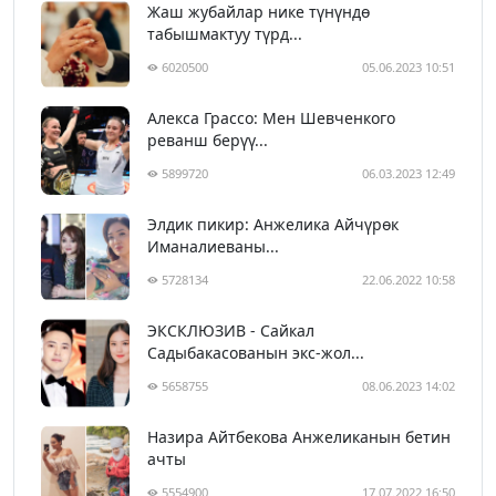
Жаш жубайлар нике түнүндө
табышмактуу түрд...
6020500
05.06.2023 10:51
Алекса Грассо: Мен Шевченкого
реванш берүү...
5899720
06.03.2023 12:49
Элдик пикир: Анжелика Айчүрөк
Иманалиеваны...
5728134
22.06.2022 10:58
ЭКСКЛЮЗИВ - Сайкал
Садыбакасованын экс-жол...
5658755
08.06.2023 14:02
Назира Айтбекова Анжеликанын бетин
ачты
5554900
17.07.2022 16:50