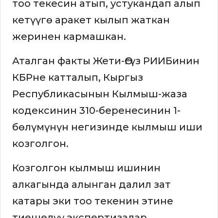
тоо текесин атып, устукандап алып
кетүүгө аракет кылып жаткан
жеринен кармашкан.
Аталган факты Жети-Өгүз РИИБинин
КБРне катталып, Кыргыз
Республикасынын Кылмыш-жаза
кодексинин 310-беренесинин 1-
бөлүмүнүн негизинде кылмыш иши
козголгон.
Козголгон кылмыш ишинин
алкагында алынган далил зат
катары эки тоо текенин этине
тиешелүү экспертизалар