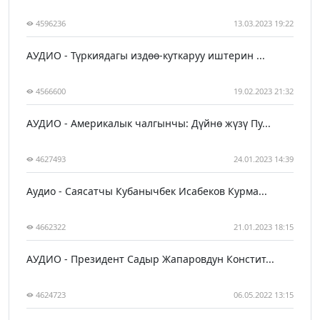
4596236
13.03.2023 19:22
АУДИО - Түркиядагы издөө-куткаруу иштерин ...
4566600
19.02.2023 21:32
АУДИО - Америкалык чалгынчы: Дүйнө жүзү Пу...
4627493
24.01.2023 14:39
Аудио - Саясатчы Кубанычбек Исабеков Курма...
4662322
21.01.2023 18:15
АУДИО - Президент Садыр Жапаровдун Констит...
4624723
06.05.2022 13:15