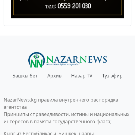
Башкы бет
Архив
Назар TV
Түз эфир
NazarNews.kg правила внутреннего распорядка
агентства
Принципы справедливости, истины и национальных
интересов в памяти государственного флага;
Кыргыз Республикасы, Бишкек шаары,