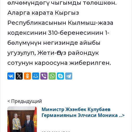
өлчөмүндөгү чыгымды төлөшкөн.
Аларга карата Кыргыз
Республикасынын Кылмыш-жаза
кодексинин 310-беренесинин 1-
бөлүмүнүн негизинде айыбы
угузулуп, Жети-Өгүз райондук
сотунун кароосуна жиберилген.
< Предыдущий
Министр Жээнбек Кулубаев
Германиянын Элчиси Моника ..>