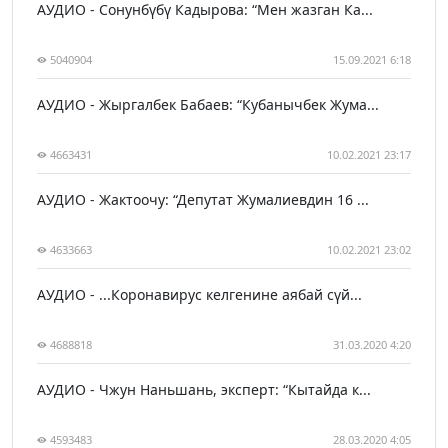
АУДИО - Сонунбүбү Кадырова: “Мен жазган Ка...
5040904
15.09.2021 6:18
АУДИО - Жыргалбек Бабаев: “Кубанычбек Жума...
4663431
10.02.2021 23:17
АУДИО - Жактоочу: “Депутат Жумалиевдин 16 ...
4633663
10.02.2021 23:02
АУДИО - ...Коронавирус келгенине аябай сүй...
4688818
31.03.2020 4:20
АУДИО - Чжун Наньшань, эксперт: “Кытайда к...
4593483
28.03.2020 4:05