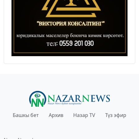
Башкы бет
Архив
Назар TV
Түз эфир