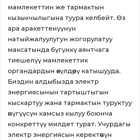
мамлекеттин же тармактын
кызыкчылыгына туура келбейт. Өз
ара аракеттенүүнүн
натыйжалуулугун жогорулатуу
максатында бүгүнкү аянтчага
тиешелүү мамлекеттик
органдардын өкүлдөрү катышууда.
Биздин алдыбызда электр
энергиясынын тартыштыгын
кыскартуу жана тармактын туруктуу
өнүгүүсүн камсыз кылуу боюнча
конкреттүү милдет турат. Учурдагы
электр энергиясын керектөөнүн