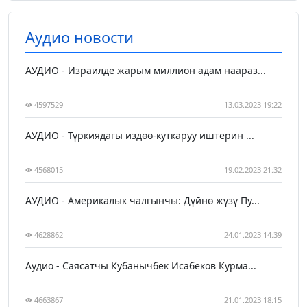
Аудио новости
АУДИО - Израилде жарым миллион адам наараз...
4597529
13.03.2023 19:22
АУДИО - Түркиядагы издөө-куткаруу иштерин ...
4568015
19.02.2023 21:32
АУДИО - Америкалык чалгынчы: Дүйнө жүзү Пу...
4628862
24.01.2023 14:39
Аудио - Саясатчы Кубанычбек Исабеков Курма...
4663867
21.01.2023 18:15