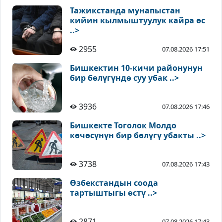
Тажикстанда мунапыстан
кийин кылмыштуулук кайра өс
..>
2955
07.08.2026 17:51
Бишкектин 10-кичи районунун
бир бөлүгүндө суу убак ..>
3936
07.08.2026 17:46
Бишкекте Тоголок Молдо
көчөсүнүн бир бөлүгү убакты ..>
3738
07.08.2026 17:43
Өзбекстандын соода
тартыштыгы өстү ..>
2871
07.08.2026 17:43