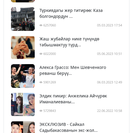
Түркиядагы жер титирөө: Каза
болгондордун ...
6257060
05.03.2023 17:54
Жаш жубайлар нике түнүндө
табышмактуу түрд...
6022000
05.06.2023 10:51
Алекса Грассо: Мен Шевченкого
реванш берүү...
5901269
06.03.2023 12:49
Элдик пикир: Анжелика Айчүрөк
Иманалиеваны...
5729843
22.06.2022 10:58
ЭКСКЛЮЗИВ - Сайкал
Садыбакасованын экс-жол...