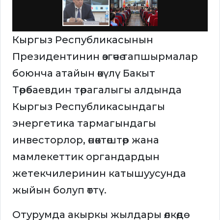
Кыргыз Республикасынын
Президентинин өзгөчө тапшырмалар
боюнча атайын өкүлү Бакыт
Төрөбаевдин төрагалыгы алдында
Кыргыз Республикасындагы
энергетика тармагындагы
инвесторлор, өнөктөштөр жана
мамлекеттик органдардын
жетекчилеринин катышуусунда
жыйын болуп өттү.
Отурумда акыркы жылдары өлкөдө