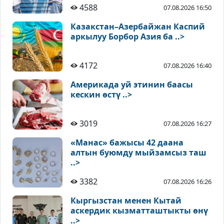
4588
07.08.2026 16:50
Казакстан–Азербайжан Каспий
аркылуу Борбор Азия ба ..>
4172
07.08.2026 16:40
Америкада уй этинин баасы
кескин өстү ..>
3019
07.08.2026 16:27
«Манас» бажысы 42 даана
алтын буюмду мыйзамсыз таш
..>
3382
07.08.2026 16:26
Кыргызстан менен Кытай
аскердик кызматташтыкты өнү
..>