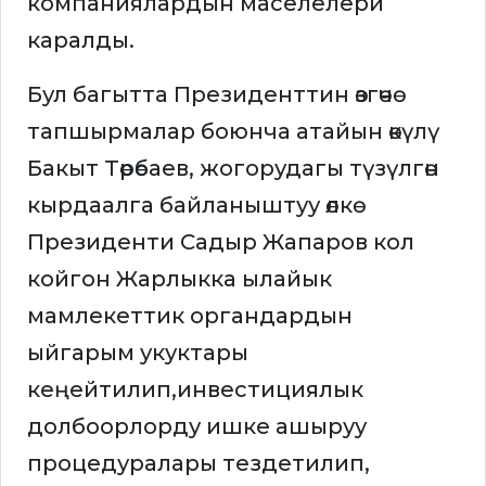
компаниялардын маселелери
каралды.
Бул багытта Президенттин өзгөчө
тапшырмалар боюнча атайын өкүлү
Бакыт Төрөбаев, жогорудагы түзүлгөн
кырдаалга байланыштуу өлкө
Президенти Садыр Жапаров кол
койгон Жарлыкка ылайык
мамлекеттик органдардын
ыйгарым укуктары
кеңейтилип,инвестициялык
долбоорлорду ишке ашыруу
процедуралары тездетилип,