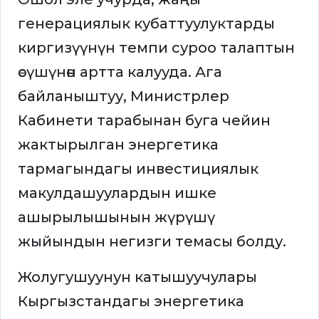
генерациялык кубаттуулуктарды
киргизүүнүн темпи суроо талаптын
өсүшүнөн артта калууда. Ага
байланыштуу, Министрлер
Кабинети тарабынан буга чейин
жактырылган энергетика
тармагындагы инвестициялык
макулдашуулардын ишке
ашырылышынын жүрүшү
жыйындын негизги темасы болду.
Жолугушуунун катышуучулары
Кыргызстандагы энергетика