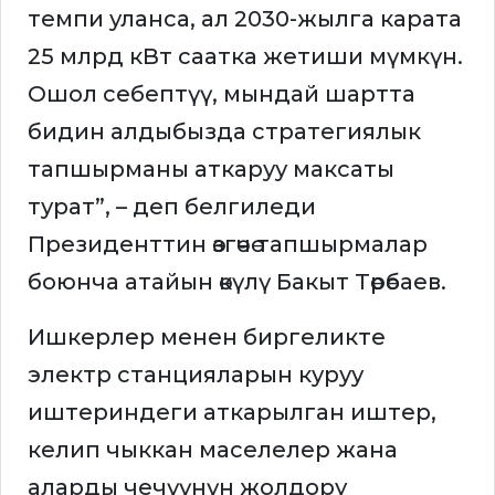
темпи уланса, ал 2030-жылга карата
25 млрд кВт саатка жетиши мүмкүн.
Ошол себептүү, мындай шартта
бидин алдыбызда стратегиялык
тапшырманы аткаруу максаты
турат”, – деп белгиледи
Президенттин өзгөчө тапшырмалар
боюнча атайын өкүлү Бакыт Төрөбаев.
Ишкерлер менен биргеликте
электр станцияларын куруу
иштериндеги аткарылган иштер,
келип чыккан маселелер жана
аларды чечүүнүн жолдору