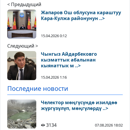
< Предыдущий
Жапаров Ош облусуна караштуу
Кара-Кулжа районунун ..>
15.04.2026 0:12
Следующий >
Чынгыз Айдарбековго
кызматтык абалынан
кыянаттык м ..>
15.04.2026 1:16
Последние новости
Челектор мөңгүсүндө изилдөө
жүргүзүлүп, мөңгүлөрдү ..>
3134
07.08.2026 18:02