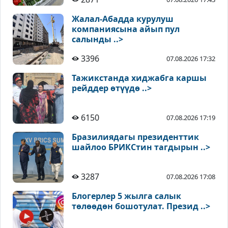
Жалал-Абадда курулуш
компаниясына айып пул
салынды ..>
3396
07.08.2026 17:32
Тажикстанда хиджабга каршы
рейддер өтүүдө ..>
6150
07.08.2026 17:19
Бразилиядагы президенттик
шайлоо БРИКСтин тагдырын ..>
3287
07.08.2026 17:08
Блогерлер 5 жылга салык
төлөөдөн бошотулат. Презид ..>