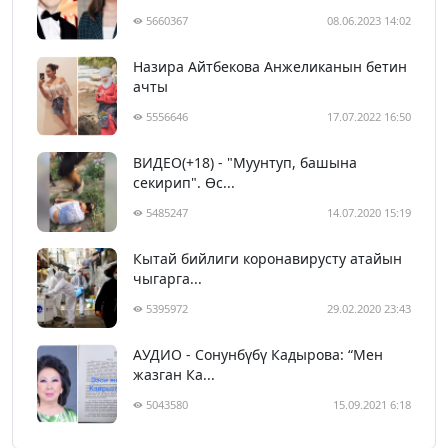
5660367
08.06.2023 14:02
Назира Айтбекова Анжеликанын бетин
ачты
5556646
17.07.2022 16:50
ВИДЕО(+18) - "Муунтуп, башына
секирип". Өс...
5485247
14.07.2020 15:19
Кытай бийлиги коронавирусту атайын
чыгарга...
5395972
29.02.2020 23:43
АУДИО - Сонунбүбү Кадырова: “Мен
жазган Ка...
5043580
15.09.2021 6:18