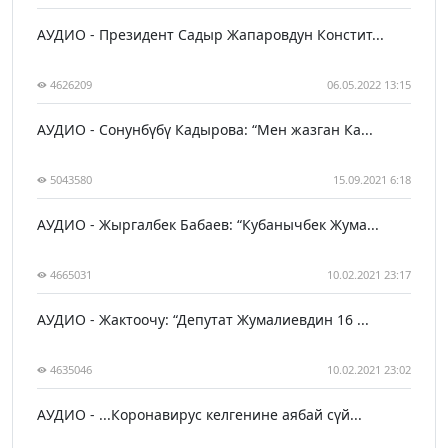
АУДИО - Президент Садыр Жапаровдун Констит...
4626209
06.05.2022 13:15
АУДИО - Сонунбүбү Кадырова: “Мен жазган Ка...
5043580
15.09.2021 6:18
АУДИО - Жыргалбек Бабаев: “Кубанычбек Жума...
4665031
10.02.2021 23:17
АУДИО - Жактоочу: “Депутат Жумалиевдин 16 ...
4635046
10.02.2021 23:02
АУДИО - ...Коронавирус келгенине аябай сүй...