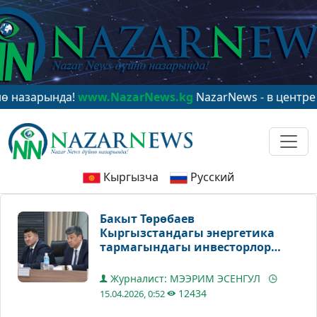
нда!
www.NazarNews.kg
NazarNews - в центре мировог
Кыргызча
Русский
Бакыт Төрөбаев
Кыргызстандагы энергетика
тармагындагы инвесторлор
менен жыйын өткөрдү
Журналист: МЭЭРИМ ЭСЕНГУЛ
12434
15.04.2026, 0:52