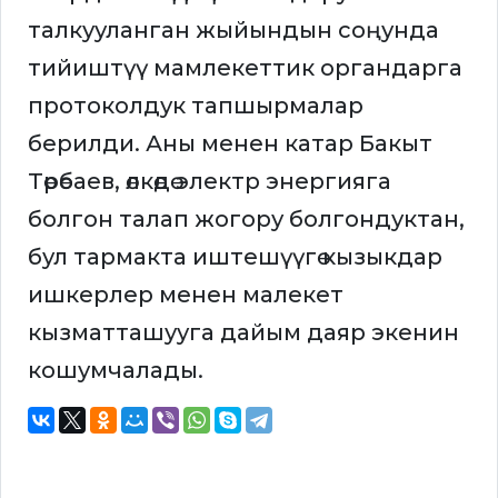
талкууланган жыйындын соңунда
тийиштүү мамлекеттик органдарга
протоколдук тапшырмалар
берилди. Аны менен катар Бакыт
Төрөбаев, өлкөдө электр энергияга
болгон талап жогору болгондуктан,
бул тармакта иштешүүгө кызыкдар
ишкерлер менен малекет
кызматташууга дайым даяр экенин
кошумчалады.