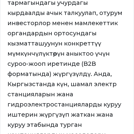
тармагындагы учурдагы
кырдаалды ачык талкуулап, отурум
инвесторлор менен мамлекеттик
органдардын ортосундагы
кызматташуунун конкреттүү
мүмкүнчүлүктөрүн аныктоо үчүн
суроо-жооп иретинде (B2B
форматында) жүргүзүлдү. Анда,
Кыргызстанда күн, шамал электр
станцияларын жана
гидроэлектростанцияларды куруу
иштерин жүргүзүп жаткан жана
куруу этабында турган