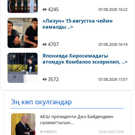
4245
07.08.2026 16:22
«Лизун» 15-августка чейин
камалды ..>
4707
07.08.2026 16:19
Японияда Хиросимадагы
атомдук бомбалоо эскерилип, ..>
3572
07.08.2026 15:57
Эң көп окулгандар
АКШ президенти Джо Байдендиин
саламаттыгын...
6466957
16.02.2023 13:40