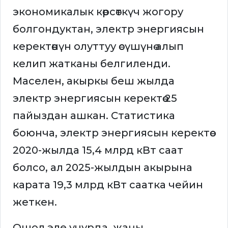
экономикалык көрсөткүч жогору
болгондуктан, электр энергиясын
керектөөнүн олуттуу өсүшүнө алып
келип жатканы белгиленди.
Маселен, акыркы беш жылда
электр энергиясын керектөө 25
пайыздан ашкан. Статистика
боюнча, электр энергиясын керектөө
2020-жылда 15,4 млрд кВт саат
болсо, ал 2025-жылдын акырына
карата 19,3 млрд кВт саатка чейин
жеткен.
Ошол эле учурда, жаңы