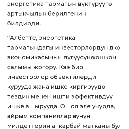
энергетика тармагын өнүктүрүүгө
артыкчылык берилгенин
билдирди.
“Албетте, энергетика
тармагындагы инвесторлордун өлкө
экономикасынын өнүгүүсүнө кошкон
салымы жогору. Кээ бир
инвесторлор объектилерди
курууда жана ишке киргизүүдө
тездик менен ишти эффективдүү
ишке ашырууда. Ошол эле учурда,
айрым компаниялар өзүнүн
милдеттерин аткарбай жатканы бул