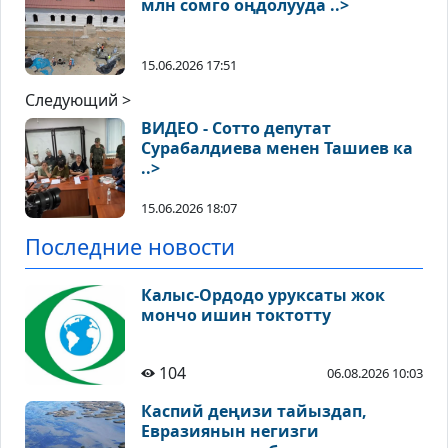
млн сомго оңдолууда ..>
15.06.2026 17:51
Следующий >
ВИДЕО - Сотто депутат
Сурабалдиева менен Ташиев ка
..>
15.06.2026 18:07
Последние новости
Калыс-Ордодо уруксаты жок
мончо ишин токтотту
104
06.08.2026 10:03
Каспий деңизи тайыздап,
Евразиянын негизги