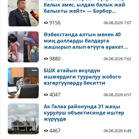
балык эмес, ылдам балык жай
балыкты жейт» — Борбор
Азиядагы чакырыктар тууралуу
9156
06.08.2026 7:07
Өзбекстанда алтын менен 40
миң долларды балдарга
жашырып алып өтүүгө аракет
кылышкан
9880
06.08.2026 7:02
БШК атайын өкүлдүн
ишмердиги тууралуу жобого
өзгөртүүлөрдү бекитти
4047
06.08.2026 6:57
Ак-Талаа районунда 31 жаңы
курулуш объектисинде иштер
жүрүүдө
4467
06.08.2026 6:49