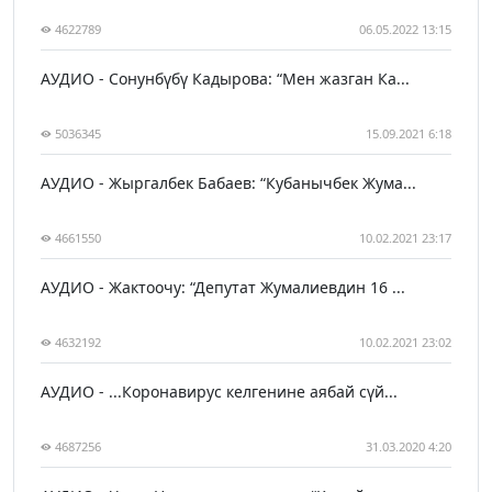
4622789
06.05.2022 13:15
АУДИО - Сонунбүбү Кадырова: “Мен жазган Ка...
5036345
15.09.2021 6:18
АУДИО - Жыргалбек Бабаев: “Кубанычбек Жума...
4661550
10.02.2021 23:17
АУДИО - Жактоочу: “Депутат Жумалиевдин 16 ...
4632192
10.02.2021 23:02
АУДИО - ...Коронавирус келгенине аябай сүй...
4687256
31.03.2020 4:20