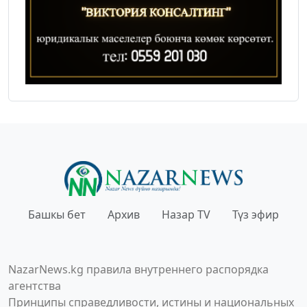
Башкы бет
Архив
Назар TV
Түз эфир
NazarNews.kg правила внутреннего распорядка
агентства
Принципы справедливости, истины и национальных