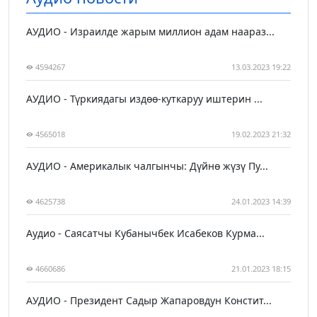
АУДИО - Израилде жарым миллион адам наараз...
4594267
13.03.2023 19:22
АУДИО - Түркиядагы издөө-куткаруу иштерин ...
4565018
19.02.2023 21:32
АУДИО - Америкалык чалгынчы: Дүйнө жүзү Пу...
4625738
24.01.2023 14:39
Аудио - Саясатчы Кубанычбек Исабеков Курма...
4660686
21.01.2023 18:15
АУДИО - Президент Садыр Жапаровдун Констит...