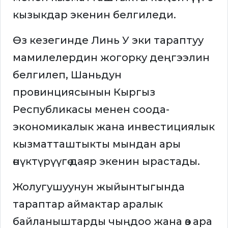
кызыкдар экенин белгиледи.
Өз кезегинде Линь У эки тараптуу
мамилелердин жогорку деңгээлин
белгилеп, Шаньдун
провинциясынын Кыргыз
Республикасы менен соода-
экономикалык жана инвестициялык
кызматташтыкты мындан ары
өнүктүрүүгө даяр экенин ырастады.
Жолугушуунун жыйынтыгында
тараптар аймактар аралык
байланыштарды чыңдоо жана өз ара