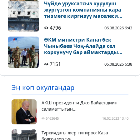
Чүйдө уруксатсыз курулуш
жүргүзгөн компанияны кара
тизмеге киргизүү маселеси
каралууда
4796
06.08.2026 6:43
ӨКМ министри Канатбек
Чыныбаев Чоң-Алайда сел
коркунучу бар аймактарды
текшерди
7151
06.08.2026 6:38
Эң көп окулгандар
АКШ президенти Джо Байдендиин
саламаттыгын...
6463645
16.02.2023 13:40
Түркиядагы жер титирөө: Каза
болгондордун ...