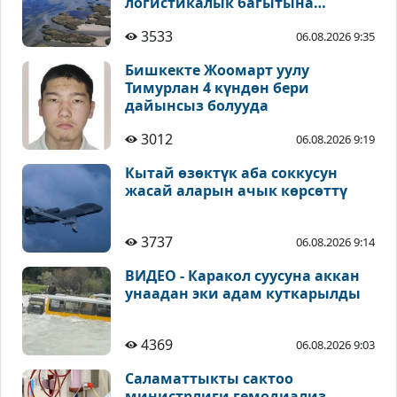
логистикалык багытына
коркунуч жаралууда
3533
06.08.2026 9:35
Бишкекте Жоомарт уулу
Тимурлан 4 күндөн бери
дайынсыз болууда
3012
06.08.2026 9:19
Кытай өзөктүк аба соккусун
жасай аларын ачык көрсөттү
3737
06.08.2026 9:14
ВИДЕО - Каракол суусуна аккан
унаадан эки адам куткарылды
4369
06.08.2026 9:03
Саламаттыкты сактоо
министрлиги гемодиализ