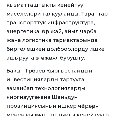
кызматташтыкты кеңейтүү
маселелери талкууланды. Тараптар
транспорттук инфраструктура,
энергетика, өнөр жай, айыл чарба
жана логистика тармактарында
биргелешкен долбоорлорду ишке
ашырууга өзгөчө көңүл бурушту.
Бакыт Төрөбаев Кыргызстандын
инвестицияларды тартууга,
заманбап технологияларды
киргизүүгө жана Шаньдун
провинциясынын ишкер чөйрөлөрү
менен кызматташтыкты кеңейтүүгө