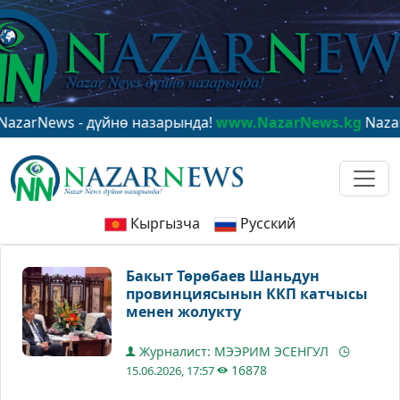
ws - дүйнө назарында!
www.NazarNews.kg
NazarNews -
Кыргызча
Русский
Бакыт Төрөбаев Шаньдун
провинциясынын ККП катчысы
менен жолукту
Журналист: МЭЭРИМ ЭСЕНГУЛ
16878
15.06.2026, 17:57