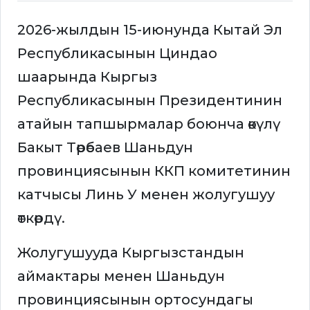
2026-жылдын 15-июнунда Кытай Эл
Республикасынын Циндао
шаарында Кыргыз
Республикасынын Президентинин
атайын тапшырмалар боюнча өкүлү
Бакыт Төрөбаев Шаньдун
провинциясынын ККП комитетинин
катчысы Линь У менен жолугушуу
өткөрдү.
Жолугушууда Кыргызстандын
аймактары менен Шаньдун
провинциясынын ортосундагы