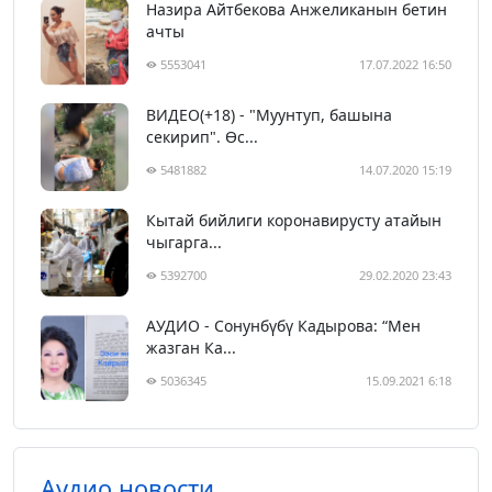
Назира Айтбекова Анжеликанын бетин
ачты
5553041
17.07.2022 16:50
ВИДЕО(+18) - "Муунтуп, башына
секирип". Өс...
5481882
14.07.2020 15:19
Кытай бийлиги коронавирусту атайын
чыгарга...
5392700
29.02.2020 23:43
АУДИО - Сонунбүбү Кадырова: “Мен
жазган Ка...
5036345
15.09.2021 6:18
Аудио новости