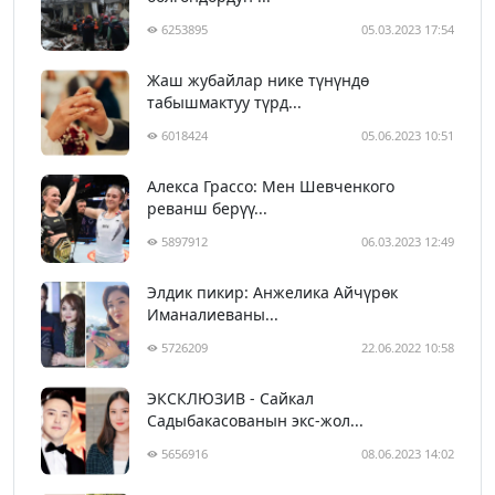
6253895
05.03.2023 17:54
Жаш жубайлар нике түнүндө
табышмактуу түрд...
6018424
05.06.2023 10:51
Алекса Грассо: Мен Шевченкого
реванш берүү...
5897912
06.03.2023 12:49
Элдик пикир: Анжелика Айчүрөк
Иманалиеваны...
5726209
22.06.2022 10:58
ЭКСКЛЮЗИВ - Сайкал
Садыбакасованын экс-жол...
5656916
08.06.2023 14:02