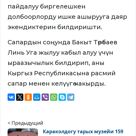
пайдалуу биргелешкен
долбоорлорду ишке ашырууга даяр
экендиктерин билдиришти.
Сапардын соңунда Бакыт Төрөбаев
Линь Уга жылуу кабыл алуу үчүн
ыраазычылык билдирип, аны
Кыргыз Республикасына расмий
сапар менен келүүгө чакырды.
< Предыдущий
Караколдогу тарых музейи 159