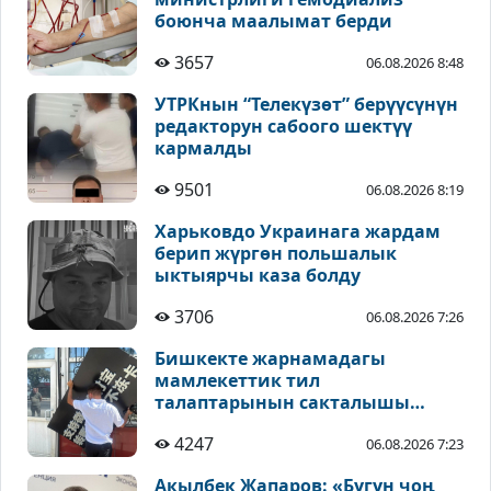
боюнча маалымат берди
3657
06.08.2026 8:48
УТРКнын “Телекүзөт” берүүсүнүн
редакторун сабоого шектүү
кармалды
9501
06.08.2026 8:19
Харьковдо Украинага жардам
берип жүргөн польшалык
ыктыярчы каза болду
3706
06.08.2026 7:26
Бишкекте жарнамадагы
мамлекеттик тил
талаптарынын сакталышы
текшерилүүдө
4247
06.08.2026 7:23
Акылбек Жапаров: «Бүгүн чоң