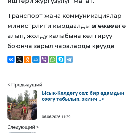
иштери жүргүзүлүп жатат.
Транспорт жана коммуникациялар
министрлиги кырдаалды өзгөчө көзөмөлгө
алып, жолду калыбына келтирүү
боюнча зарыл чараларды көрүүдө.
< Предыдущий
Ысык-Көлдөгү сел: бир адамдын
сөөгү табылып, экинч ..>
06.06.2026 11:39
Следующий >