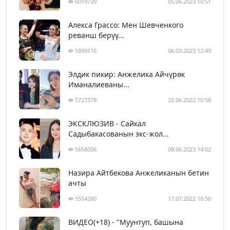
6019739
05.06.2023 10:51
Алекса Грассо: Мен Шевченкого
реванш берүү...
5899116
06.03.2023 12:49
Элдик пикир: Анжелика Айчүрөк
Иманалиеваны...
5727378
22.06.2022 10:58
ЭКСКЛЮЗИВ - Сайкал
Садыбакасованын экс-жол...
5658056
08.06.2023 14:02
Назира Айтбекова Анжеликанын бетин
ачты
5554280
17.07.2022 16:50
ВИДЕО(+18) - "Муунтуп, башына