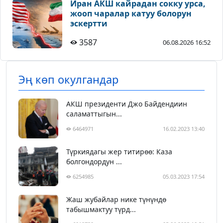
Иран АКШ кайрадан сокку урса,
жооп чаралар катуу болорун
эскертти
3587
06.08.2026 16:52
Эң көп окулгандар
АКШ президенти Джо Байдендиин
саламаттыгын...
6464971
16.02.2023 13:40
Түркиядагы жер титирөө: Каза
болгондордун ...
6254985
05.03.2023 17:54
Жаш жубайлар нике түнүндө
табышмактуу түрд...