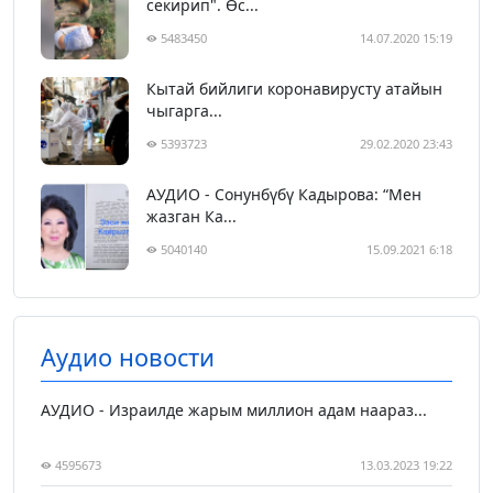
секирип". Өс...
5483450
14.07.2020 15:19
Кытай бийлиги коронавирусту атайын
чыгарга...
5393723
29.02.2020 23:43
АУДИО - Сонунбүбү Кадырова: “Мен
жазган Ка...
5040140
15.09.2021 6:18
Аудио новости
АУДИО - Израилде жарым миллион адам наараз...
4595673
13.03.2023 19:22