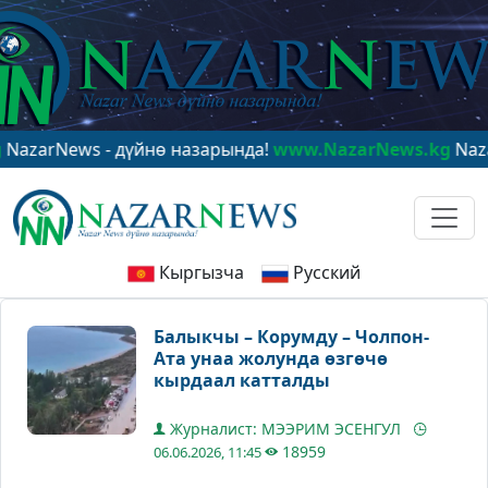
ews - дүйнө назарында!
www.NazarNews.kg
NazarNews 
Кыргызча
Русский
Балыкчы – Корумду – Чолпон-
Ата унаа жолунда өзгөчө
кырдаал катталды
Журналист: МЭЭРИМ ЭСЕНГУЛ
18959
06.06.2026, 11:45