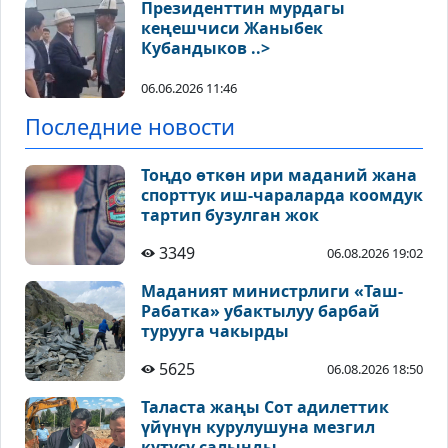
Президенттин мурдагы
кеңешчиси Жаныбек
Кубандыков ..>
06.06.2026 11:46
Последние новости
Тоңдо өткөн ири маданий жана
спорттук иш-чараларда коомдук
тартип бузулган жок
3349
06.08.2026 19:02
Маданият министрлиги «Таш-
Рабатка» убактылуу барбай
турууга чакырды
5625
06.08.2026 18:50
Таласта жаңы Сот адилеттик
үйүнүн курулушуна мезгил
кутусу салынды