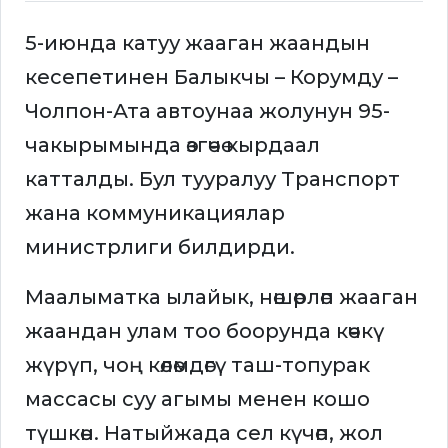
5-июнда катуу жааган жаандын
кесепетинен Балыкчы – Корумду –
Чолпон-Ата автоунаа жолунун 95-
чакырымында өзгөчө кырдаал
катталды. Бул тууралуу Транспорт
жана коммуникациялар
министрлиги билдирди.
Маалыматка ылайык, нөшөрлөп жааган
жаандан улам тоо боорунда көчкү
жүрүп, чоң көлөмдөгү таш-топурак
массасы суу агымы менен кошо
түшкөн. Натыйжада сел күчөп, жол