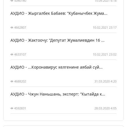
5040140
15.09.2021 6:18
АУДИО - Жыргалбек Бабаев: “Кубанычбек Жума...
4662807
10.02.2021 23:17
АУДИО - Жактоочу: “Депутат Жумалиевдин 16 ...
4633107
10.02.2021 23:02
АУДИО - ...Коронавирус келгенине аябай сүй...
4688202
31.03.2020 4:20
АУДИО - Чжун Наньшань, эксперт: “Кытайда к...
4592831
28.03.2020 4:05