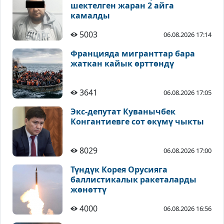
шектелген жаран 2 айга
камалды
5003
06.08.2026 17:14
Францияда мигранттар бара
жаткан кайык өрттөндү
3641
06.08.2026 17:05
Экс-депутат Куванычбек
Конгантиевге сот өкүмү чыкты
8029
06.08.2026 17:00
Түндүк Корея Орусияга
баллистикалык ракеталарды
жөнөттү
4000
06.08.2026 16:56