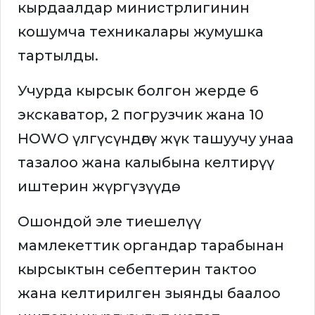
кырдаалдар министрлигинин
кошумча техникалары жумушка
тартылды.
Учурда кырсык болгон жерде 6
экскаватор, 2 погрузчик жана 10
HOWO үлгүсүндөгү жүк ташуучу унаа
тазалоо жана калыбына келтирүү
иштерин жүргүзүүдө.
Ошондой эле тиешелүү
мамлекеттик органдар тарабынан
кырсыктын себептерин тактоо
жана келтирилген зыянды баалоо