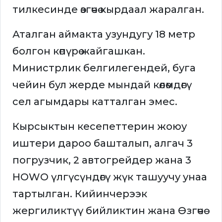
тилкесинде өзгөчө кырдаал жаралган.
Аталган аймакта узундугу 18 метр
болгон көпүрө жайгашкан.
Министрлик белгилегендей, буга
чейин бул жерде мындай көлөмдөгү
сел агымдары катталган эмес.
Кырсыктын кесепеттерин жоюу
иштери дароо башталып, алгач 3
погрузчик, 2 автогрейдер жана 3
HOWO үлгүсүндөгү жүк ташуучу унаа
тартылган. Кийинчерээк
жергиликтүү бийликтин жана Өзгөчө