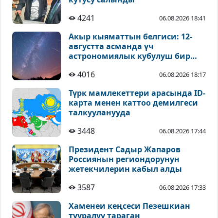
4241
06.08.2026 18:41
Акыр кыяматтын белгиси: 12-
августта асманда үч
астрономиялык кубулуш бир
учурда байкалат
4016
06.08.2026 18:17
Түрк мамлекеттери арасында ID-
карта менен каттоо демилгеси
талкууланууда
3448
06.08.2026 17:44
Президент Садыр Жапаров
Россиянын региондорунун
жетекчилерин кабыл алды
3587
06.08.2026 17:33
Хаменеи кеңсеси Пезешкиан
тууралуу тараган