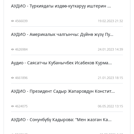
АУДИО - Түркиядагы издөө-куткаруу иштерин ...
4566039
19.02.2023 21:32
АУДИО - Америкалык чалгынчы: Дүйнө жүзү Пу...
4626984
24.01.2023 14:39
Аудио - Саясатчы Кубанычбек Исабеков Курма...
4661896
21.01.2023 18:15
АУДИО - Президент Садыр Жапаровдун Констит...
4624075
06.05.2022 13:15
АУДИО - Сонунбүбү Кадырова: “Мен жазган Ка...