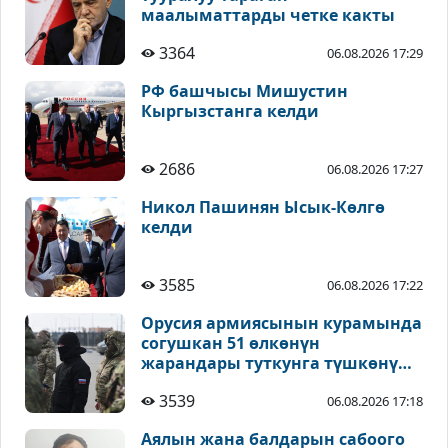
маалыматтарды четке какты
3364
06.08.2026 17:29
РФ башчысы Мишустин
Кыргызстанга келди
2686
06.08.2026 17:27
Никол Пашинян Ысык-Көлгө
келди
3585
06.08.2026 17:22
Орусия армиясынын курамында
согушкан 51 өлкөнүн
жарандары туткунга түшкөнү
айтылды
3539
06.08.2026 17:18
Аялын жана балдарын сабоого