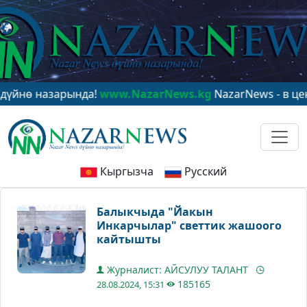
назарында!
www.NazarNews.kg
NazarNews - в центре ми
Кыргызча
Русский
Балыкчыда "Йакын
Инкарчылар" светтик жашоого
кайтышты
Журналист: АЙСУЛУУ ТАЛАНТ
185165
28.08.2024, 15:31