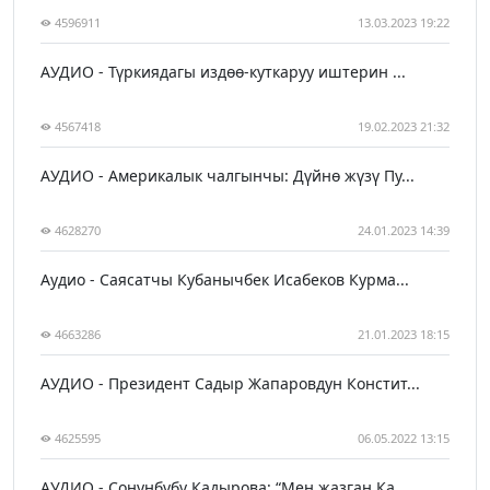
4596911
13.03.2023 19:22
АУДИО - Түркиядагы издөө-куткаруу иштерин ...
4567418
19.02.2023 21:32
АУДИО - Америкалык чалгынчы: Дүйнө жүзү Пу...
4628270
24.01.2023 14:39
Аудио - Саясатчы Кубанычбек Исабеков Курма...
4663286
21.01.2023 18:15
АУДИО - Президент Садыр Жапаровдун Констит...
4625595
06.05.2022 13:15
АУДИО - Сонунбүбү Кадырова: “Мен жазган Ка...