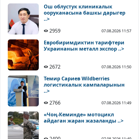
Ош облустук клиникалык
ооруканасына башкы дарыгер
..>
2959
07.08.2026 11:57
Евробиримдиктин тарифтери
Украинанын металл экспор ..>
2672
07.08.2026 11:50
Темир Сариев Wildberries
логистикалык кампаларынын
..>
2766
07.08.2026 11:49
«Чоң-Кеминде» мотоцикл
айдаган жаран жазаланды ..>
2400
07.08.2026 11:40