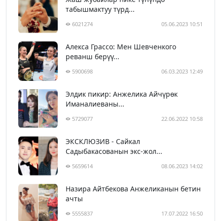
табышмактуу түрд...
6021274
05.06.2023 10:51
Алекса Грассо: Мен Шевченкого
реванш берүү...
5900698
06.03.2023 12:49
Элдик пикир: Анжелика Айчүрөк
Иманалиеваны...
5729077
22.06.2022 10:58
ЭКСКЛЮЗИВ - Сайкал
Садыбакасованын экс-жол...
5659614
08.06.2023 14:02
Назира Айтбекова Анжеликанын бетин
ачты
5555837
17.07.2022 16:50