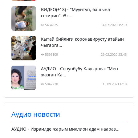
ВИДЕО(+18) - "Муунтуп, башына
секирип". Өс...
5484825
14.07.2020 15:19
Кытай бийлиги коронавирусту атайын
чыгарга...
5395109
29.02.2020 23:43
АУДИО - Сонунбүбү Кадырова: “Мен
жазган Ка...
5042220
15.09.2021 6:18
Аудио новости
АУДИО - Израилде жарым миллион адам наараз...