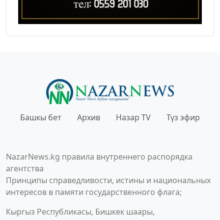
Башкы бет
Архив
Назар TV
Түз эфир
NazarNews.kg правила внутреннего распорядка
агентства
Принципы справедливости, истины и национальных
интересов в памяти государственного флага;
Кыргыз Республикасы, Бишкек шаары,