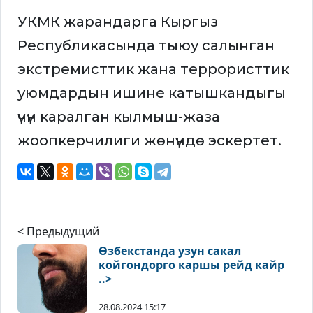
УКМК жарандарга Кыргыз
Республикасында тыюу салынган
экстремисттик жана террористтик
уюмдардын ишине катышкандыгы
үчүн каралган кылмыш-жаза
жоопкерчилиги жөнүндө эскертет.
< Предыдущий
Өзбекстанда узун сакал
койгондорго каршы рейд кайр
..>
28.08.2024 15:17