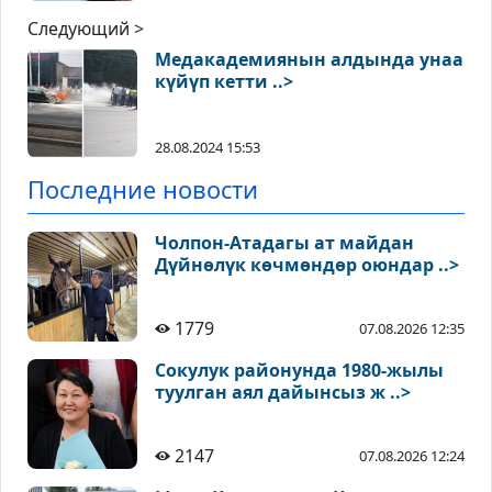
Следующий >
Медакадемиянын алдында унаа
күйүп кетти ..>
28.08.2024 15:53
Последние новости
Чолпон-Атадагы ат майдан
Дүйнөлүк көчмөндөр оюндар ..>
1779
07.08.2026 12:35
Сокулук районунда 1980-жылы
туулган аял дайынсыз ж ..>
2147
07.08.2026 12:24