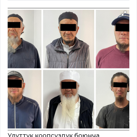
Улуттук коопсуздук боюнча