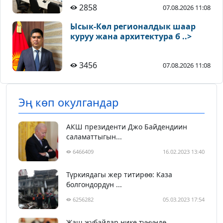
2858
07.08.2026 11:08
Ысык-Көл регионалдык шаар
куруу жана архитектура б ..>
3456
07.08.2026 11:08
Эң көп окулгандар
АКШ президенти Джо Байдендиин
саламаттыгын...
6466409
16.02.2023 13:40
Түркиядагы жер титирөө: Каза
болгондордун ...
6256282
05.03.2023 17:54
Жаш жубайлар нике түнүндө