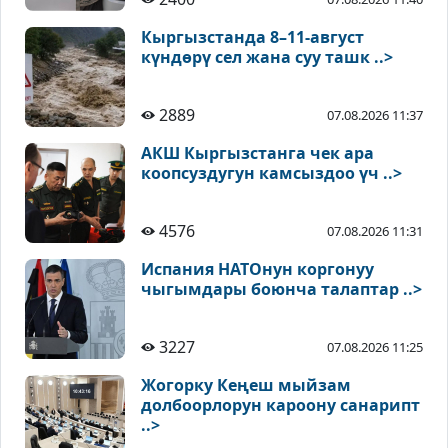
Кыргызстанда 8–11-август
күндөрү сел жана суу ташк ..>
2889
07.08.2026 11:37
АКШ Кыргызстанга чек ара
коопсуздугун камсыздоо үч ..>
4576
07.08.2026 11:31
Испания НАТОнун коргонуу
чыгымдары боюнча талаптар ..>
3227
07.08.2026 11:25
Жогорку Кеңеш мыйзам
долбоорлорун кароону санарипт
..>