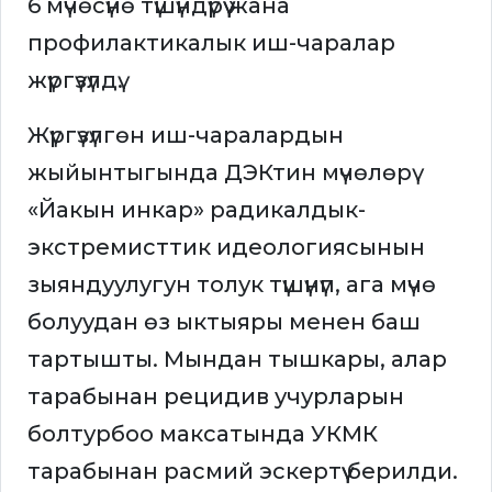
6 мүчөсүнө түшүндүрүү жана
профилактикалык иш-чаралар
жүргүзүлдү.
Жүргүзүлгөн иш-чаралардын
жыйынтыгында ДЭКтин мүчөлөрү
«Йакын инкар» радикалдык-
экстремисттик идеологиясынын
зыяндуулугун толук түшүнүп, ага мүчө
болуудан өз ыктыяры менен баш
тартышты. Мындан тышкары, алар
тарабынан рецидив учурларын
болтурбоо максатында УКМК
тарабынан расмий эскертүү берилди.