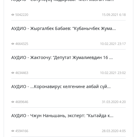
5042220
15.09.2021 6:18
АУДИО - Жыргалбек Бабаев: “Кубанычбек Жума...
4664325
10.02.2021 23:17
АУДИО - Жактоочу: “Депутат Жумалиевдин 16 ...
4634463
10.02.2021 23:02
АУДИО - ...Коронавирус келгенине аябай сүй...
4689646
31.03.2020 4:20
АУДИО - Чжун Наньшань, эксперт: “Кытайда к...
4594166
28.03.2020 4:05