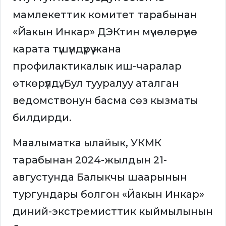
мамлекеттик комитет тарабынан
«Йакын Инкар» ДЭКтин мүчөлөрүнө
карата түшүндүрүү жана
профилактикалык иш-чаралар
өткөрүлдү. Бул тууралуу аталган
ведомствонун басма сөз кызматы
билдирди.
Маалыматка ылайык, УКМК
тарабынан 2024-жылдын 21-
августунда Балыкчы шаарынын
тургундары болгон «Йакын Инкар»
диний-экстремисттик кыймылынын