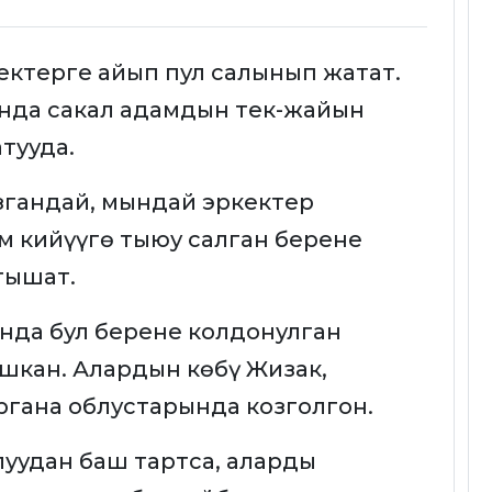
кектерге айып пул салынып жатат.
нда сакал адамдын тек-жайын
тууда.
згандай, мындай эркектер
м кийүүгө тыюу салган берене
тышат.
нда бул берене колдонулган
шкан. Алардын көбү Жизак,
гана облустарында козголгон.
луудан баш тартса, аларды