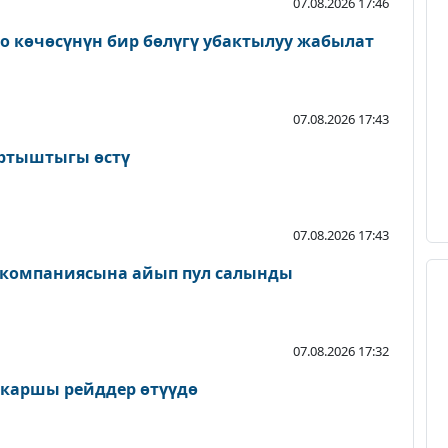
07.08.2026 17:46
о көчөсүнүн бир бөлүгү убактылуу жабылат
07.08.2026 17:43
артыштыгы өстү
07.08.2026 17:43
 компаниясына айып пул салынды
07.08.2026 17:32
 каршы рейддер өтүүдө