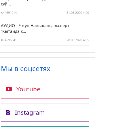
сүй...
4691914
31.03.2020 4:20
АУДИО - Чжун Наньшань, эксперт:
“Кытайда к...
4596341
28.03.2020 4:05
Мы в соцсетях
Youtube
Instagram