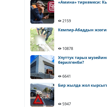
«Амина» тиркемеси: К
2159
Кемпир-Абаддын жээги
10878
Улуттук тарых музейин
берилгенби?
6641
Бир жылда жол кырсыгы
5947