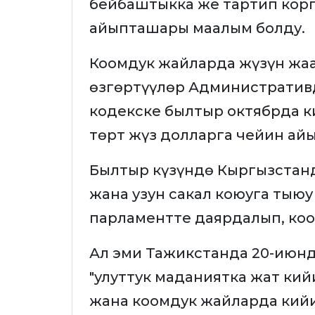
бейбаштыкка же тартип корг
айыпташары маалым болду.
Коомдук жайларда жүзүн жаа
өзгөртүүлөр Административ
кодекске былтыр октябрда к
төрт жүз долларга чейин айы
Былтыр күзүндө Кыргызстан
жана узун сакал коюуга тыюу
парламентте даярдалып, коо
Ал эми Тажикстанда 20-июн
"улуттук маданиятка жат кий
жана коомдук жайларда кийи