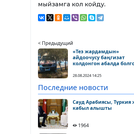
мыйзамга кол койду.
< Предыдущий
«Тез жардамдын»
айдоочусу баңгизат
колдонгон абалда болг
28.08.2024 14:25
Последние новости
Сауд Арабиясы, Түркия
кабыл алышты
1964