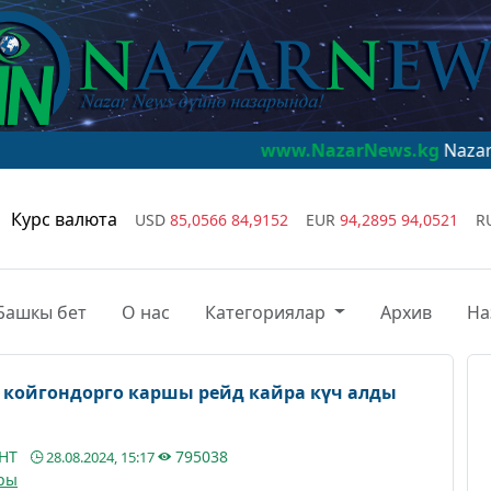
www.NazarNews.kg
NazarNews - дүйн
Курс валюта
USD
85,0566
84,9152
EUR
94,2895
94,0521
R
Башкы бет
О нас
Категориялар
Архив
На
л койгондорго каршы рейд кайра күч алды
АНТ
795038
28.08.2024, 15:17
ры