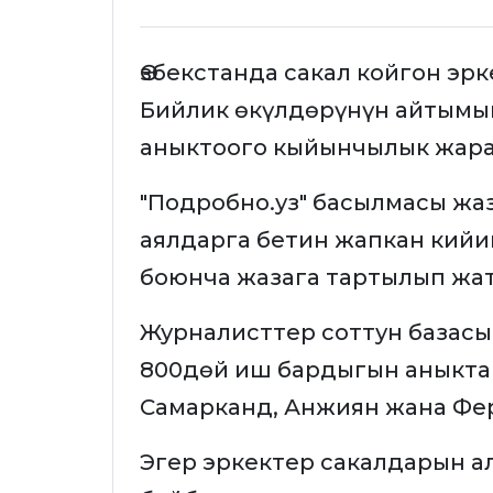
Өзбекстанда сакал койгон эр
Бийлик өкүлдөрүнүн айтымы
аныктоого кыйынчылык жара
"Подробно.уз" басылмасы жа
аялдарга бетин жапкан кийи
боюнча жазага тартылып жа
Журналисттер соттун базасы
800дөй иш бардыгын аныкта
Самарканд, Анжиян жана Фер
Эгер эркектер сакалдарын а