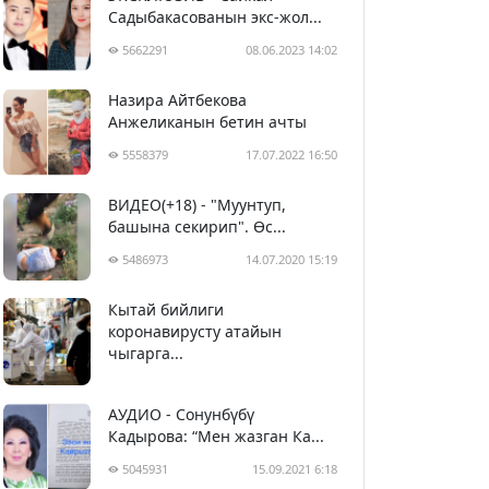
Садыбакасованын экс-жол...
5662291
08.06.2023 14:02
Назира Айтбекова
Анжеликанын бетин ачты
5558379
17.07.2022 16:50
ВИДЕО(+18) - "Муунтуп,
башына секирип". Өс...
5486973
14.07.2020 15:19
Кытай бийлиги
5397865
29.02.2020 23:43
коронавирусту атайын
чыгарга...
АУДИО - Сонунбүбү
Кадырова: “Мен жазган Ка...
5045931
15.09.2021 6:18