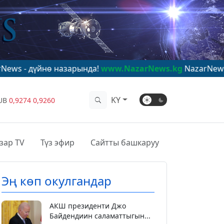
ө назарында!
www.NazarNews.kg
NazarNews - в центре
KY
UB
0,9274
0,9260
зар TV
Түз эфир
Сайтты башкаруу
Эң көп окулгандар
АКШ президенти Джо
Байдендиин саламаттыгын...