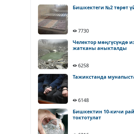
Бишкектеги №2 төрөт ү
7730
Челектор мөңгүсүндө и
жатканы аныкталды
6258
Тажикстанда мунапыст
6148
Бишкектин 10-кичи рай
токтотулат