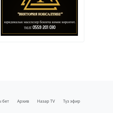
 бет
Архив
Назар TV
Түз эфир