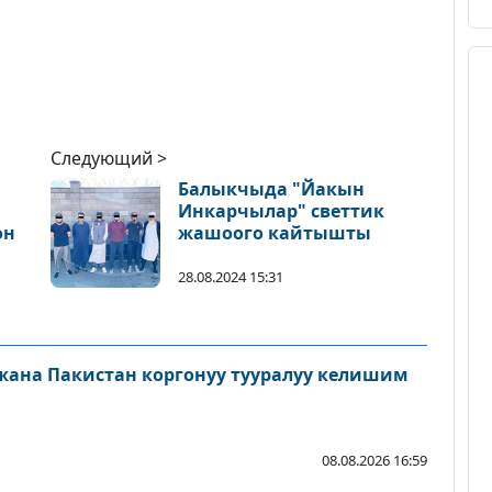
Следующий >
Балыкчыда "Йакын
Инкарчылар" светтик
он
жашоого кайтышты
28.08.2024 15:31
 жана Пакистан коргонуу тууралуу келишим
08.08.2026 16:59