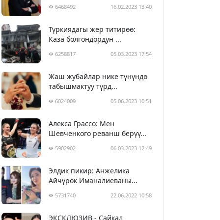
6468492
16.02.2023 13:40
Түркиядагы жер титирөө:
Каза болгондордун ...
6258817
05.03.2023 17:54
Жаш жубайлар нике түнүндө
табышмактуу түрд...
6024009
05.06.2023 10:51
Алекса Грассо: Мен
Шевченкого реванш берүү...
5902902
06.03.2023 12:49
Элдик пикир: Анжелика
Айчүрөк Иманалиеваны...
5731740
22.06.2022 10:58
ЭКСКЛЮЗИВ - Сайкал