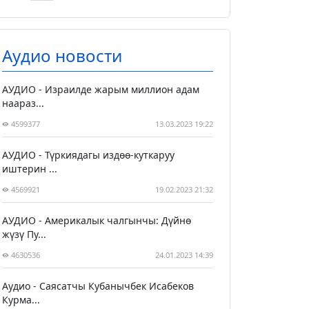
Аудио новости
АУДИО - Израилде жарым миллион адам
наараз...
4599377
13.03.2023 19:22
АУДИО - Түркиядагы издөө-куткаруу
иштерин ...
4569921
19.02.2023 21:32
АУДИО - Америкалык чалгынчы: Дүйнө
жүзү Пу...
4630536
24.01.2023 14:39
Аудио - Саясатчы Кубанычбек Исабеков
Курма...