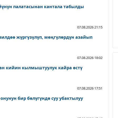
йүнүн палатасынан кантала табылды
07.08.2026 21:15
зилдөө жүргүзүлүп, мөңгүлөрдүн азайып
07.08.2026 18:02
ан кийин кылмыштуулук кайра өстү
07.08.2026 17:51
онунун бир бөлүгүндө суу убактылуу