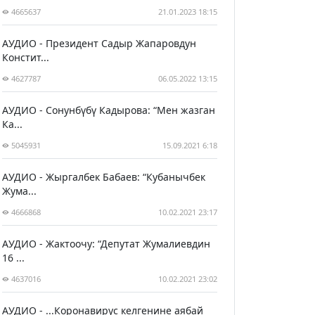
4665637
21.01.2023 18:15
АУДИО - Президент Садыр Жапаровдун
Констит...
4627787
06.05.2022 13:15
АУДИО - Сонунбүбү Кадырова: “Мен жазган
Ка...
5045931
15.09.2021 6:18
АУДИО - Жыргалбек Бабаев: “Кубанычбек
Жума...
4666868
10.02.2021 23:17
АУДИО - Жактоочу: “Депутат Жумалиевдин
16 ...
4637016
10.02.2021 23:02
АУДИО - ...Коронавирус келгенине аябай