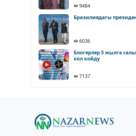
9484
Бразилиядагы президе
6036
Блогерлер 5 жылга сал
кол койду
7137