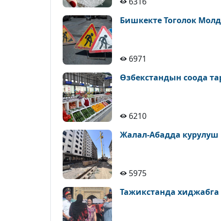
6316
Бишкекте Тоголок Молд
6971
Өзбекстандын соода т
6210
Жалал-Абадда курулуш
5975
Тажикстанда хиджабга