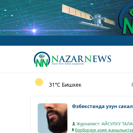
31°C
Бишкек
Өзбекстанда узун сака
Журналист: АЙСУЛУУ ТАЛ
борбордук азия жаңылыкта