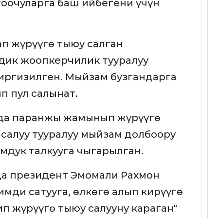
оочуларга баш ийбегени үчүн
п жүрүүгө тыюу салган
дик жоопкерчилик тууралуу
иргизилген. Мыйзам бузгандарга
п пул салынат.
да паранжы жамынып жүрүүгө
 салуу тууралуу мыйзам долбоору
мдук талкууга чыгарылган.
да президент Эмомали Рахмон
имди сатууга, өлкөгө алып кирүүгө
п жүрүүгө тыюу салууну караган"