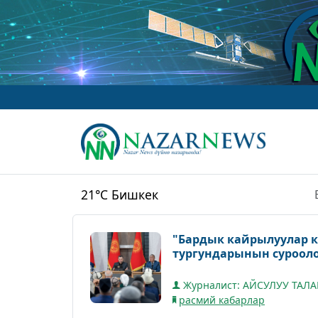
w
21°C
Бишкек
"Бардык кайрылуулар 
тургундарынын суроол
Журналист: АЙСУЛУУ ТАЛ
расмий кабарлар