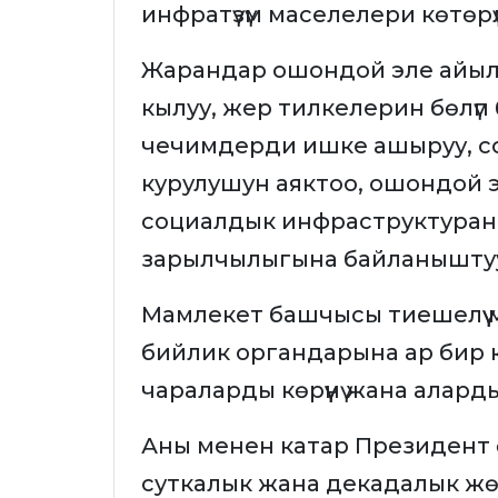
инфратүзүм маселелери көтөрүл
Жарандар ошондой эле айыл
кылуу, жер тилкелерин бөлүп 
чечимдерди ишке ашыруу, с
курулушун аяктоо, ошондой 
социалдык инфраструктура
зарылчылыгына байланыштуу
Мамлекет башчысы тиешелүү 
бийлик органдарына ар бир к
чараларды көрүүнү жана алард
Аны менен катар Президент 
суткалык жана декадалык жө