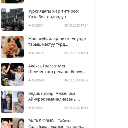
Түркиядагы жер титирөө:
Каза болгондордун ...
6255371
05.03.2023 17:54
Жаш жубайлар нике түнүндө
табышмактуу түрд...
6020460
05.06.2023 10:51
Алекса Грассо: Мен
Шевченкого реванш берүү...
5899628
06.03.2023 12:49
Элдик пикир: Анжелика
Айчүрөк Иманалиеваны...
5728071
22.06.2022 10:58
ЭКСКЛЮЗИВ - Сайкал
Садыбакасованын экс-жол...