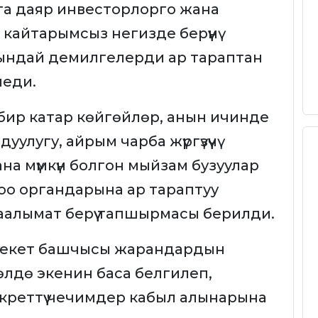
га даяр инвесторлорго жана
айтарымсыз негизде берүүнү
ндай демилгелерди ар тараптан
леди.
ир катар көйгөйлөр, анын ичинде
уулугу, айрым чарба жүргүзүүчү
ана мүмкүн болгон мыйзам бузуулар
оо органдарына ар тараптуу
үү маалымат берүү тапшырмасы берилди.
лекет башчысы жарандардын
лдө экенин баса белгилеп,
креттүү чечимдер кабыл алынарына