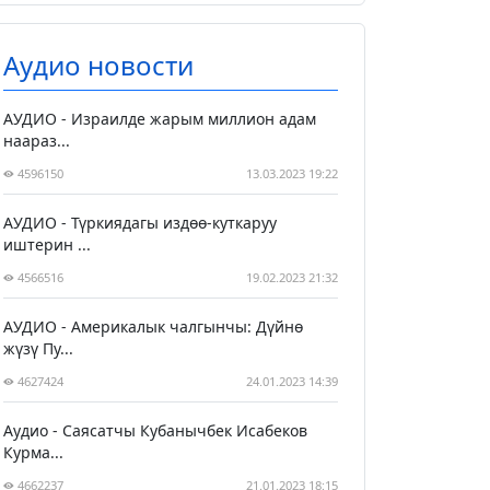
Аудио новости
АУДИО - Израилде жарым миллион адам
наараз...
4596150
13.03.2023 19:22
АУДИО - Түркиядагы издөө-куткаруу
иштерин ...
4566516
19.02.2023 21:32
АУДИО - Америкалык чалгынчы: Дүйнө
жүзү Пу...
4627424
24.01.2023 14:39
Аудио - Саясатчы Кубанычбек Исабеков
Курма...
4662237
21.01.2023 18:15