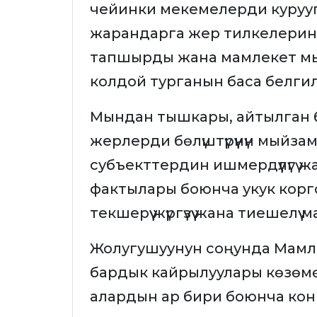
чейинки мекемелерди куруу
жарандарга жер тилкелерин к
тапшырды жана мамлекет мы
колдой турганын баса белги
Мындан тышкары, айтылган б
жерлерди бөлүштүрүүнүн мыйзамд
субъекттердин ишмердүүлүгү ж
фактылары боюнча укук корг
текшерүү жүргүзүү жана тиешел
Жолугушуунун соңунда Мам
бардык кайрылуулары көзөмө
алардын ар бири боюнча кон