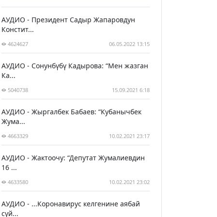
АУДИО - Президент Садыр Жапаровдун
Констит...
4624627
06.05.2022 13:15
АУДИО - Сонунбүбү Кадырова: “Мен жазган
Ка...
5040738
15.09.2021 6:18
АУДИО - Жыргалбек Бабаев: “Кубанычбек
Жума...
4663329
10.02.2021 23:17
АУДИО - Жактоочу: “Депутат Жумалиевдин
16 ...
4633580
10.02.2021 23:02
АУДИО - ...Коронавирус келгенине аябай
сүй...