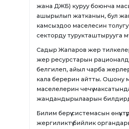
жана ДЖБ) куруу боюнча ма
ашырылып жатканын, бул жа
камсыздоо маселесин толугу 
секторду турукташтырууга мү
Садыр Жапаров жер тилкелер
жер ресурстарын рационалд
белгилеп, айыл чарба жерле
кала берерин айтты. Ошону 
маселелерин чечүү максатында
жандандырылаарын билдир
Билим берүү системасын өнүктү
жергиликтүү бийлик органда