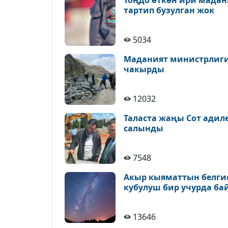
Тоңдо өткөн ири мадан
тартип бузулган жок
5034
Маданият министрлиги 
чакырды
12032
Таласта жаңы Сот адил
салынды
7548
Акыр кыяматтын белгис
кубулуш бир учурда ба
13646