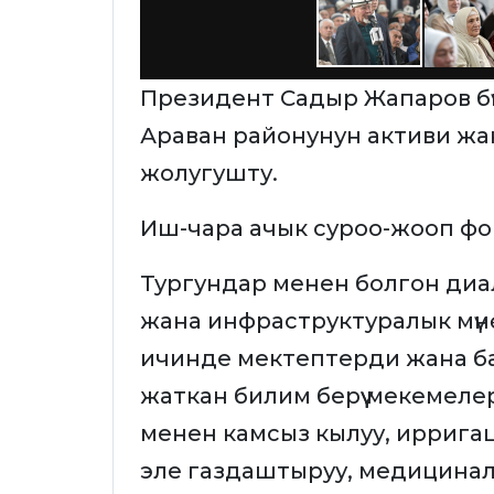
Президент Садыр Жапаров бүг
Араван районунун активи ж
жолугушту.
Иш-чара ачык суроо-жооп фо
Тургундар менен болгон ди
жана инфраструктуралык мүнө
ичинде мектептерди жана ба
жаткан билим берүү мекемелер
менен камсыз кылуу, ирригац
эле газдаштыруу, медицинал