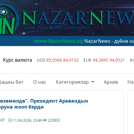
ww.NazarNews.kg
NazarNews - дүйнө назарында!
www.N
Курс валюта
USD
85,0566
84,9152
EUR
94,2895
94,0521
R
Башкы бет
О нас
Категориялар
Архив
На
көзөмөлдө". Президент Аравандын
оруна жооп берди
АНТ
22063
11.04.2026, 23:49