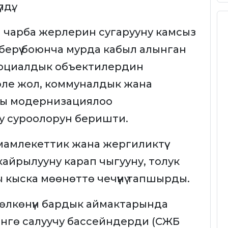
дү.
 чарба жерлерин сугарууну камсыз
берүү боюнча мурда кабыл алынган
оциалдык объектилердин
эле жол, коммуналдык жана
ны модернизациялоо
 суроолорун беришти.
мамлекеттик жана жергиликтүү
айрылууну карап чыгууну, толук
ы кыска мөөнөттө чечүүнү тапшырды.
өлкөнүн бардык аймактарында
нгө салуучу бассейндерди (СЖБ