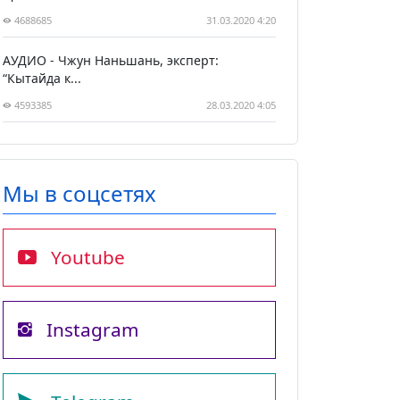
4688685
31.03.2020 4:20
АУДИО - Чжун Наньшань, эксперт:
“Кытайда к...
4593385
28.03.2020 4:05
Мы в соцсетях
Youtube
Instagram