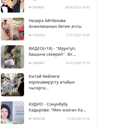
5658641
08.06.2023 14:02
Назира Айтбекова
Анжеликанын бетин ачты
5554783
17.07.2022 16:50
ВИДЕО(+18) - "Муунтуп,
башына секирип". Өс...
5483867
14.07.2020 15:19
Кытай бийлиги
5394203
29.02.2020 23:43
коронавирусту атайын
чыгарга...
АУДИО - Сонунбүбү
Кадырова: “Мен жазган Ка...
5040738
15.09.2021 6:18