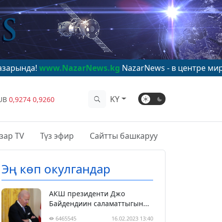
azarNews.kg
NazarNews - в центре мирового внимани
KY
UB
0,9274
0,9260
зар TV
Түз эфир
Сайтты башкаруу
Эң көп окулгандар
АКШ президенти Джо
Байдендиин саламаттыгын...
6465545
16.02.2023 13:40