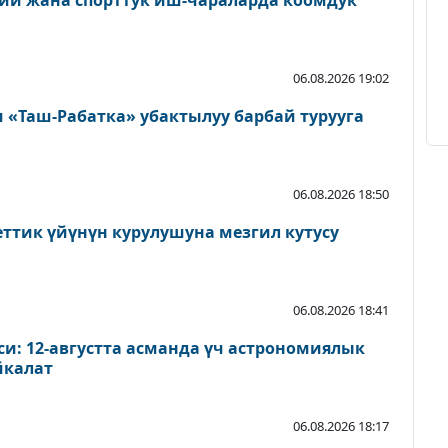
ий жана спорттук иш-чараларда коомдук
06.08.2026 19:02
«Таш-Рабатка» убактылуу барбай турууга
06.08.2026 18:50
еттик үйүнүн курулушуна мезгил кутусу
06.08.2026 18:41
и: 12-августта асманда үч астрономиялык
йкалат
06.08.2026 18:17