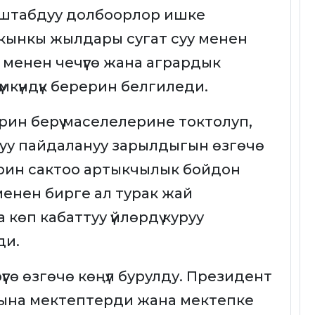
сштабдуу долбоорлор ишке
кынкы жылдары сугат суу менен
менен чечүүгө жана агрардык
мкүндүк берерин белгиледи.
ин берүү маселелерине токтолуп,
уу пайдалануу зарылдыгын өзгөчө
рин сактоо артыкчылык бойдон
менен бирге ал турак жай
 көп кабаттуу үйлөрдү куруу
ди.
рүүгө өзгөчө көңүл бурулду. Президент
рына мектептерди жана мектепке