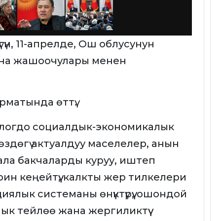
үн, 11-апрелде, Ош облусунун
ана жашоочулары менен
рматында өттү.
алогдо социалдык-экономикалык
здөгү актуалдуу маселелер, анын
ла бакчаларды куруу, иштеп
ин кеңейтүү, калкты жер тилкелери
иялык системаны өнүктүрүү, ошондой
ык тейлөө жана жергиликтүү