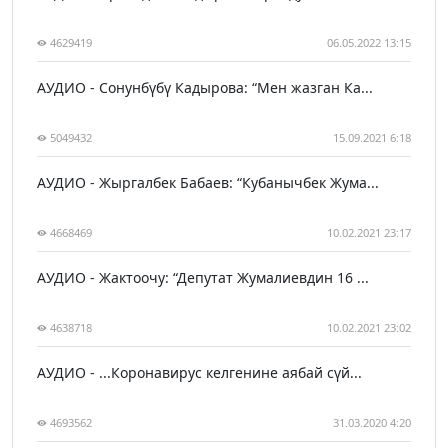
4629419
06.05.2022 13:15
АУДИО - Сонунбүбү Кадырова: “Мен жазган Ка...
5049432
15.09.2021 6:18
АУДИО - Жыргалбек Бабаев: “Кубанычбек Жума...
4668469
10.02.2021 23:17
АУДИО - Жактоочу: “Депутат Жумалиевдин 16 ...
4638718
10.02.2021 23:02
АУДИО - ...Коронавирус келгенине аябай сүй...
4693562
31.03.2020 4:20