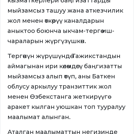
кызматкерлери баңгизаттарды
мыйзамсыз ташуу жана аткезчилик
жол менен өткөрүү каналдарын
аныктоо боюнча ыкчам-тергөө иш-
чараларын жүргүзүшкөн.
Тергөөнүн жүрүшүндө Тажикстандын
аймагынан ири көлөмдөгү баңгизатты
мыйзамсыз алып өтүп, аны Баткен
облусу аркылуу транзиттик жол
менен Өзбекстанга жеткирүүгө
аракет кылган уюшкан топ тууралуу
маалымат алынган.
Аталган маалыматтын негизинде