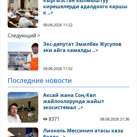
Кыргызстан кылмыштуу
кирешелерди адалдоого каршы
к ..>
09.06.2026 11:22
Следующий >
Экс-депутат Эмилбек Жусупов
эки айга камалды ..>
09.06.2026 11:52
Последние новости
Аксай жана Соң-Көл
жайлоолорунда жайыт
экосистемал ..>
8371
08.08.2026 21:36
Лионель Мессинин атасы каза
болду ..>