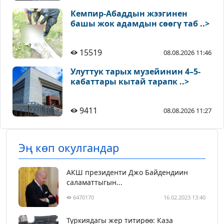
Кемпир-Абаддын жээгинен
башы жок адамдын сөөгү таб ..>
15519
08.08.2026 11:46
Улуттук тарых музейинин 4–5-
кабаттары кытай тарапк ..>
9411
08.08.2026 11:27
Эң көп окулгандар
АКШ президенти Джо Байдендиин
саламаттыгын...
6470170
16.02.2023 13:40
Түркиядагы жер титирөө: Каза