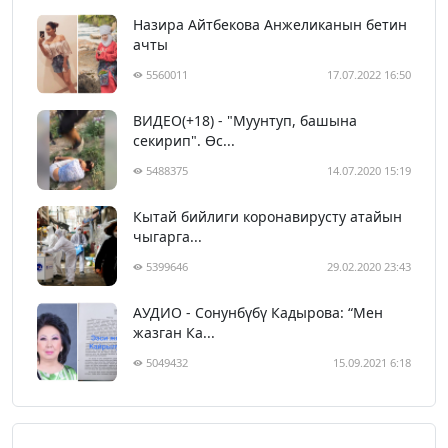
Назира Айтбекова Анжеликанын бетин
ачты
5560011
17.07.2022 16:50
ВИДЕО(+18) - "Муунтуп, башына
секирип". Өс...
5488375
14.07.2020 15:19
Кытай бийлиги коронавирусту атайын
чыгарга...
5399646
29.02.2020 23:43
АУДИО - Сонунбүбү Кадырова: “Мен
жазган Ка...
5049432
15.09.2021 6:18