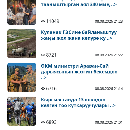
тааныштырган аял 340 миң ..>
11049
08.08.2026 21:23
Куланак ГЭСине байланыштуу
жаңы жол жана көпүрө ку ..>
8721
08.08.2026 21:22
ӨКМ министри Араван-Сай
дарыясынын жээгин бекемдөө
..>
6716
08.08.2026 21:14
Кыргызстанда 13 өлкөдөн
келген тоо куткаруучулары ..>
6893
08.08.2026 21:01