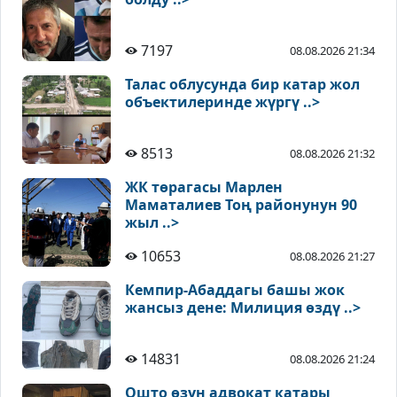
7197
08.08.2026 21:34
Талас облусунда бир катар жол
объектилеринде жүргү ..>
8513
08.08.2026 21:32
ЖК төрагасы Марлен
Маматалиев Тоң районунун 90
жыл ..>
10653
08.08.2026 21:27
Кемпир-Абаддагы башы жок
жансыз дене: Милиция өздү ..>
14831
08.08.2026 21:24
Ошто өзүн адвокат катары