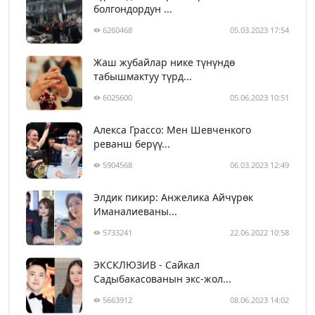
болгондордун ...
6260468
05.03.2023 17:54
Жаш жубайлар нике түнүндө
табышмактуу түрд...
6025600
05.06.2023 10:51
Алекса Грассо: Мен Шевченкого
реванш берүү...
5904568
06.03.2023 12:49
Элдик пикир: Анжелика Айчүрөк
Иманалиеваны...
5733241
22.06.2022 10:58
ЭКСКЛЮЗИВ - Сайкал
Садыбакасованын экс-жол...
5663912
08.06.2023 14:02