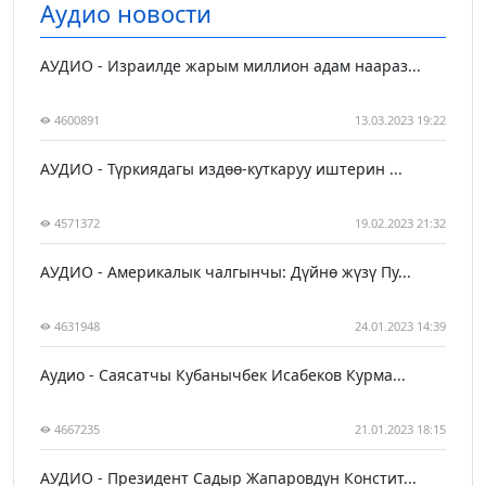
Аудио новости
АУДИО - Израилде жарым миллион адам наараз...
4600891
13.03.2023 19:22
АУДИО - Түркиядагы издөө-куткаруу иштерин ...
4571372
19.02.2023 21:32
АУДИО - Америкалык чалгынчы: Дүйнө жүзү Пу...
4631948
24.01.2023 14:39
Аудио - Саясатчы Кубанычбек Исабеков Курма...
4667235
21.01.2023 18:15
АУДИО - Президент Садыр Жапаровдун Констит...