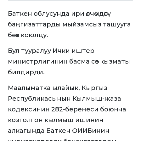
Баткен облусунда ири өлчөмдөгү
баңгизаттарды мыйзамсыз ташууга
бөгөт коюлду.
Бул тууралуу Ички иштер
министрлигинин басма сөз кызматы
билдирди.
Маалыматка ылайык, Кыргыз
Республикасынын Кылмыш-жаза
кодексинин 282-беренеси боюнча
козголгон кылмыш ишинин
алкагында Баткен ОИИБинин