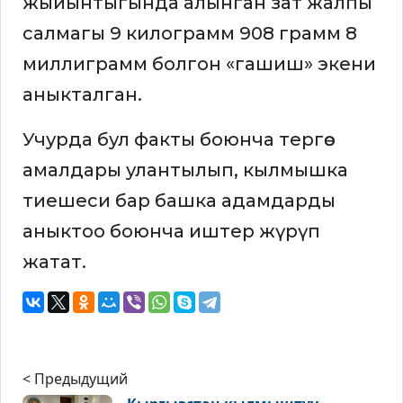
жыйынтыгында алынган зат жалпы
салмагы 9 килограмм 908 грамм 8
миллиграмм болгон «гашиш» экени
аныкталган.
Учурда бул факты боюнча тергөө
амалдары улантылып, кылмышка
тиешеси бар башка адамдарды
аныктоо боюнча иштер жүрүп
жатат.
< Предыдущий