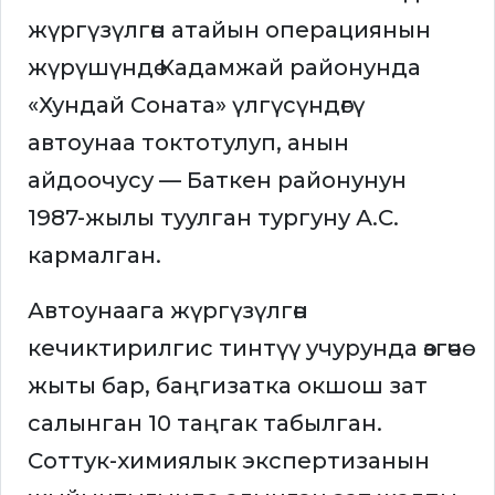
жүргүзүлгөн атайын операциянын
жүрүшүндө Кадамжай районунда
«Хундай Соната» үлгүсүндөгү
автоунаа токтотулуп, анын
айдоочусу — Баткен районунун
1987-жылы туулган тургуну А.С.
кармалган.
Автоунаага жүргүзүлгөн
кечиктирилгис тинтүү учурунда өзгөчө
жыты бар, баңгизатка окшош зат
салынган 10 таңгак табылган.
Соттук-химиялык экспертизанын