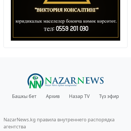
Башкы бет
Архив
Назар TV
Түз эфир
NazarNews.kg правила внутреннего распорядка
агентства