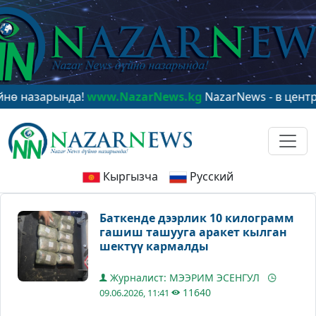
зарында!
www.NazarNews.kg
NazarNews - в центре мир
Кыргызча
Русский
Баткенде дээрлик 10 килограмм
гашиш ташууга аракет кылган
шектүү кармалды
Журналист: МЭЭРИМ ЭСЕНГУЛ
11640
09.06.2026, 11:41