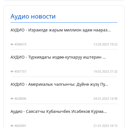
Аудио новости
АУДИО - Израилде жарым миллион адам наараз...
4596673
13.03.2023 19:22
АУДИО - Түркиядагы издөө-куткаруу иштерин ...
4567157
19.02.2023 21:32
АУДИО - Америкалык чалгынчы: Дүйнө жүзү Пу...
4628006
24.01.2023 14:39
Аудио - Саясатчы Кубанычбек Исабеков Курма...
4663001
21.01.2023 18:15