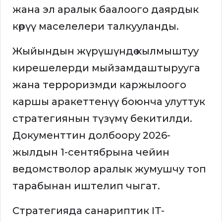
жана эл аралык баалоого даярдык
көрүү маселелери талкууланды.
Жыйындын жүрүшүндө кылмыштуу
кирешелерди мыйзамдаштырууга
жана терроризмди каржылоого
каршы аракеттенүү боюнча улуттук
стратегиянын түзүмү бекитилди.
Документтин долбоору 2026-
жылдын 1-сентябрына чейин
ведомстволор аралык жумушчу топ
тарабынан иштелип чыгат.
Стратегияда санариптик IT-