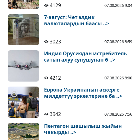
4129
07.08.2026 9:04
7-август: Чет элдик
валюталардын баасы ..>
3023
07.08.2026 8:59
Индия Орусиядан истребитель
сатып алуу сунушунан б ..>
4212
07.08.2026 8:00
Европа Украинанын аскерге
милдеттүү эркектерине ба ..>
3942
07.08.2026 7:56
Пентагон шашылыш жыйын
чакырды ..>