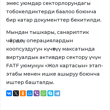
эмес уюмдар секторлорундагы
тобокелдиктерди баалоо боюнча
бир катар документтер бекитилди.
Мындан тышкары, санариптик
чөйрөдөгү операциялардын
коопсуздугун күчөтүү максатында
виртуалдык активдер сектору үчүн
FATF уюмунун «Жол картасын» этап-
этабы менен ишке ашыруу боюнча
иштер башталды.