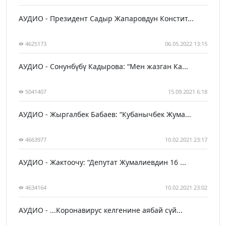
АУДИО - Президент Садыр Жапаровдун Констит...
4625173
06.05.2022 13:15
АУДИО - Сонунбүбү Кадырова: “Мен жазган Ка...
5041407
15.09.2021 6:18
АУДИО - Жыргалбек Бабаев: “Кубанычбек Жума...
4663977
10.02.2021 23:17
АУДИО - Жактоочу: “Депутат Жумалиевдин 16 ...
4634164
10.02.2021 23:02
АУДИО - ...Коронавирус келгенине аябай сүй...