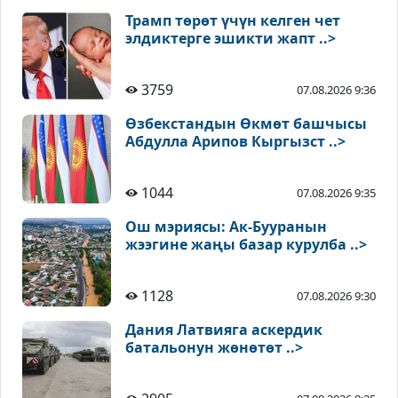
Трамп төрөт үчүн келген чет
элдиктерге эшикти жапт ..>
3759
07.08.2026 9:36
Өзбекстандын Өкмөт башчысы
Абдулла Арипов Кыргызст ..>
1044
07.08.2026 9:35
Ош мэриясы: Ак-Бууранын
жээгине жаңы базар курулба ..>
1128
07.08.2026 9:30
Дания Латвияга аскердик
батальонун жөнөтөт ..>