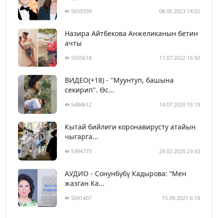
5659339
08.06.2023 14:02
Назира Айтбекова Анжеликанын бетин
ачты
5555618
17.07.2022 16:50
ВИДЕО(+18) - "Муунтуп, башына
секирип". Өс...
5484612
14.07.2020 15:19
Кытай бийлиги коронавирусту атайын
чыгарга...
5394773
29.02.2020 23:43
АУДИО - Сонунбүбү Кадырова: “Мен
жазган Ка...
5041407
15.09.2021 6:18