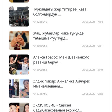
Түркиядагы жер титирөө: Каза
болгондордун ...
6256049
05.03.2023 17:54
Жаш жубайлар нике түнүндө
табышмактуу түрд...
6020956
05.06.2023 10:51
Алекса Грассо: Мен Шевченкого
реванш берүү...
5900351
06.03.2023 12:49
Элдик пикир: Анжелика Айчүрөк
Иманалиеваны...
5728750
22.06.2022 10:58
ЭКСКЛЮЗИВ - Сайкал
Садыбакасованын экс-жол...