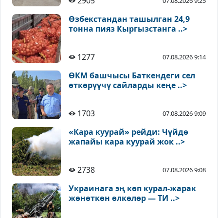
2905
07.08.2026 9:25
Өзбекстандан ташылган 24,9
тонна пияз Кыргызстанга ..>
1277
07.08.2026 9:14
ӨКМ башчысы Баткендеги сел
өткөрүүчү сайларды кеңе ..>
1703
07.08.2026 9:09
«Кара куурай» рейди: Чүйдө
жапайы кара куурай жок ..>
2738
07.08.2026 9:08
Украинага эң көп курал-жарак
жөнөткөн өлкөлөр — ТИ ..>