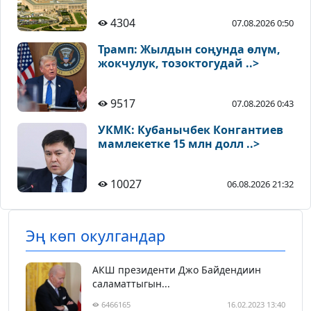
4304
07.08.2026 0:50
Трамп: Жылдын соңунда өлүм,
жокчулук, тозоктогудай ..>
9517
07.08.2026 0:43
УКМК: Кубанычбек Конгантиев
мамлекетке 15 млн долл ..>
10027
06.08.2026 21:32
Эң көп окулгандар
АКШ президенти Джо Байдендиин
саламаттыгын...
6466165
16.02.2023 13:40