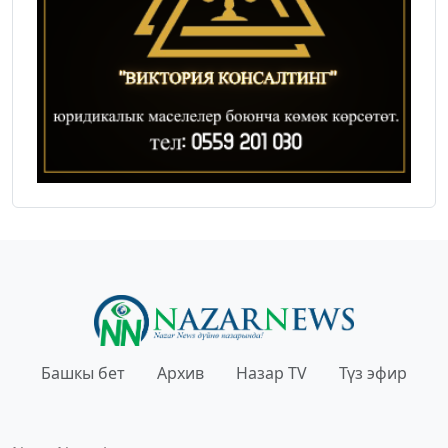
Башкы бет
Архив
Назар TV
Түз эфир