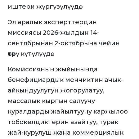
иштери жүргүзүлүүдө.
Эл аралык эксперттердин
миссиясы 2026-жылдын 14-
сентябрынан 2-октябрына чейин
өтөрү күтүлүүдө.
Комиссиянын жыйынында
бенефициардык менчиктин ачык-
айкындуулугун жогорулатуу,
массалык кыргын салуучу
куралдарды жайылтууну каржылоо
тобокелдиктерин азайтуу, турак
жай-курулуш жана коммерциялык