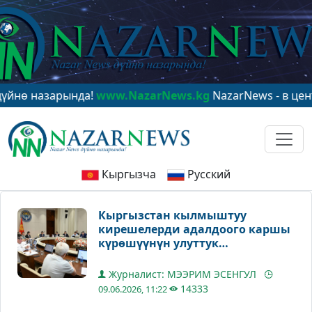
азарында!
www.NazarNews.kg
NazarNews - в центре ми
Кыргызча
Русский
Кыргызстан кылмыштуу
кирешелерди адалдоого каршы
күрөшүүнүн улуттук
стратегиясын даярдайт
Журналист: МЭЭРИМ ЭСЕНГУЛ
14333
09.06.2026, 11:22