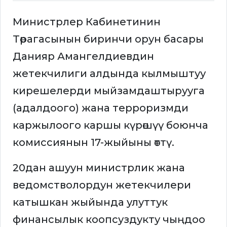
Министрлер Кабинетинин
Төрагасынын биринчи орун басары
Данияр Амангелдиевдин
жетекчилиги алдында кылмыштуу
кирешелерди мыйзамдаштырууга
(адалдоого) жана терроризмди
каржылоого каршы күрөшүү боюнча
комиссиянын 17-жыйыны өттү.
20дан ашуун министрлик жана
ведомстволордун жетекчилери
катышкан жыйында улуттук
финансылык коопсуздукту чыңдоо