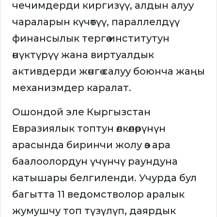
чечимдерди киргизүү, алдын алуу
чараларын күчөтүү, параллелдүү
финансылык тергөө институтун
өнүктүрүү жана виртуалдык
активдерди жөнгө салуу боюнча жаңы
механизмдер каралат.
Ошондой эле Кыргызстан
Евразиялык топтун өлкөлөрүнүн
арасында биринчи жолу өз ара
баалоолордун үчүнчү раундуна
катышары белгиленди. Учурда бул
багытта 11 ведомстволор аралык
жумушчу топ түзүлүп, даярдык