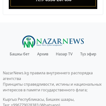
Башкы бет
Архив
Назар TV
Түз эфир
NazarNews.kg правила внутреннего распорядка
агентства
Принципы справедливости, истины и национальных
интересов в памяти государственного флага;
Кыргыз Республикасы, Бишкек шаары,
Тел: +996779028383 (Whatsapp)