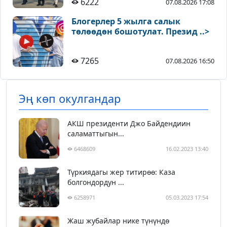
6222
07.08.2026 17:08
Блогерлер 5 жылга салык
төлөөдөн бошотулат. Презид ..>
7265
07.08.2026 16:50
Эң көп окулгандар
АКШ президенти Джо Байдендиин
саламаттыгын...
6468609
16.02.2023 13:40
Түркиядагы жер титирөө: Каза
болгондордун ...
6258971
05.03.2023 17:54
Жаш жубайлар нике түнүндө