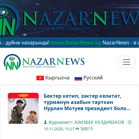
ө назарында!
www.NazarNews.kg
NazarNews - в центре
Кыргызча
Русский
Бектер кетип, зэктер келатат,
түрмөнүн азабын тарткан
Нурлан Мотуев президент боло
алабы?
Журналист: АЗИЗБЕК КЕЛДИБЕКОВ
56815
10.11.2020, 15:27