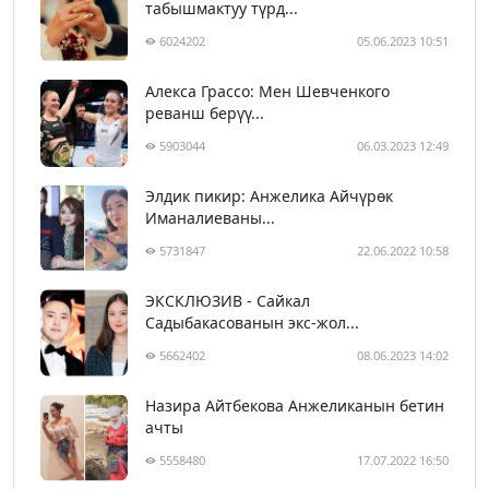
табышмактуу түрд...
6024202
05.06.2023 10:51
Алекса Грассо: Мен Шевченкого
реванш берүү...
5903044
06.03.2023 12:49
Элдик пикир: Анжелика Айчүрөк
Иманалиеваны...
5731847
22.06.2022 10:58
ЭКСКЛЮЗИВ - Сайкал
Садыбакасованын экс-жол...
5662402
08.06.2023 14:02
Назира Айтбекова Анжеликанын бетин
ачты
5558480
17.07.2022 16:50