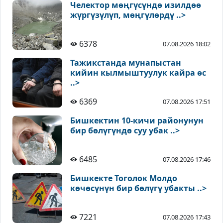
Челектор мөңгүсүндө изилдөө
жүргүзүлүп, мөңгүлөрдү ..>
6378
07.08.2026 18:02
Тажикстанда мунапыстан
кийин кылмыштуулук кайра өс
..>
6369
07.08.2026 17:51
Бишкектин 10-кичи районунун
бир бөлүгүндө суу убак ..>
6485
07.08.2026 17:46
Бишкекте Тоголок Молдо
көчөсүнүн бир бөлүгү убакты ..>
7221
07.08.2026 17:43