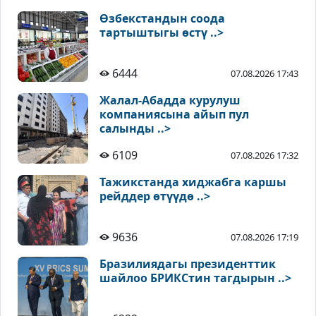
Өзбекстандын соода
тартыштыгы өстү ..>
6444
07.08.2026 17:43
Жалал-Абадда курулуш
компаниясына айып пул
салынды ..>
6109
07.08.2026 17:32
Тажикстанда хиджабга каршы
рейддер өтүүдө ..>
9636
07.08.2026 17:19
Бразилиядагы президенттик
шайлоо БРИКСтин тагдырын ..>