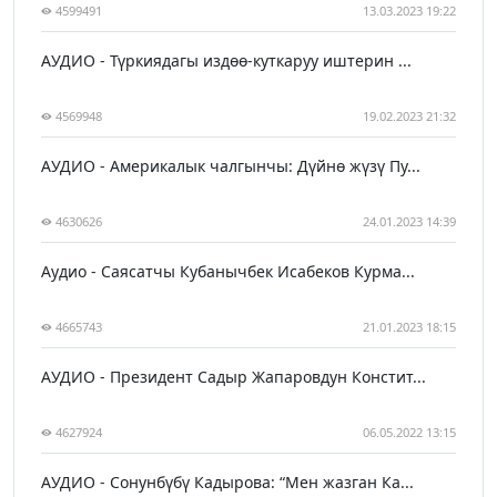
4599491
13.03.2023 19:22
АУДИО - Түркиядагы издөө-куткаруу иштерин ...
4569948
19.02.2023 21:32
АУДИО - Америкалык чалгынчы: Дүйнө жүзү Пу...
4630626
24.01.2023 14:39
Аудио - Саясатчы Кубанычбек Исабеков Курма...
4665743
21.01.2023 18:15
АУДИО - Президент Садыр Жапаровдун Констит...
4627924
06.05.2022 13:15
АУДИО - Сонунбүбү Кадырова: “Мен жазган Ка...