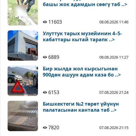
башы жок адамдын сөөгү таб ..>
11603
08.08.2026 11:46
Улуттук тарых музейинин 4–5-
кабаттары кытай тарапк ..>
6889
08.08.2026 11:27
Бир жылда жол кырсыгынан
900дөн ашуун адам каза бо ..>
6153
07.08.2026 21:24
Бишкектеги №2 төрөт үйүнүн
палатасынан кантала таб ..>
7820
07.08.2026 21:15