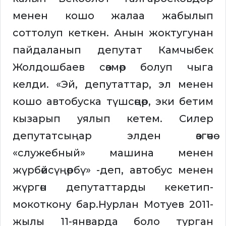
менен кошо жалаа жабылып
соттолуп кеткен. Анын жоктугунан
пайдаланып депутат Камчыбек
Жолдошбаев сөзмөр болуп чыга
келди. «Эй, депутаттар, эл менен
кошо автобуска түшсөңөр, эки бетим
кызарып уялып кетем. Силер
депутатсыңар элден өзгөчө
«служебный» машина менен
жүрбөйсүңөрбү» -деп, автобус менен
жүргөн депутаттарды кекетип-
мокоткону бар.Нурлан Мотуев 2011-
жылы 11-январда боло турган