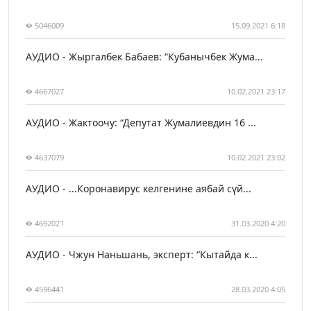
5046009
15.09.2021 6:18
АУДИО - Жыргалбек Бабаев: “Кубанычбек Жума...
4667027
10.02.2021 23:17
АУДИО - Жактоочу: “Депутат Жумалиевдин 16 ...
4637079
10.02.2021 23:02
АУДИО - ...Коронавирус келгенине аябай сүй...
4692021
31.03.2020 4:20
АУДИО - Чжун Наньшань, эксперт: “Кытайда к...
4596441
28.03.2020 4:05