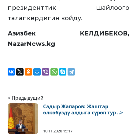
президенттик шайлоого
талапкердигин койду.
Азизбек КЕЛДИБЕКОВ,
NazarNews.kg
< Предыдущий
Садыр Жапаров: Жаштар —
өлкөбүздү алдыга сүрөп тур ..>
10.11.2020 15:17