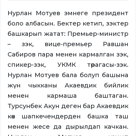
Нурлан Мотуев эмнеге президент
боло албасын. Бектер кетип, зэктер
башкарып жатат: Премьер-министр
– зэк, вице-премьер Равшан
Сабиров пара менен кармалган зэк,
спикер-зэк, УКМК төрагасы-зэк.
Нурлан Мотуев бала болуп башына
жүн чыкканы Акаевдик бийлик
менен кармаша баштаган.
Турсунбек Акун деген бар Акаевдик
көк шапкечендерден башка таш
менен жесе да дырылдап качкан.