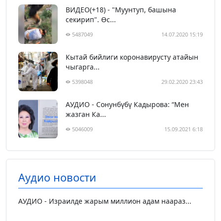
ВИДЕО(+18) - "Муунтуп, башына
секирип". Өс...
5487049
14.07.2020 15:19
Кытай бийлиги коронавирусту атайын
чыгарга...
5398048
29.02.2020 23:43
АУДИО - Сонунбүбү Кадырова: “Мен
жазган Ка...
5046009
15.09.2021 6:18
Аудио новости
АУДИО - Израилде жарым миллион адам наараз...