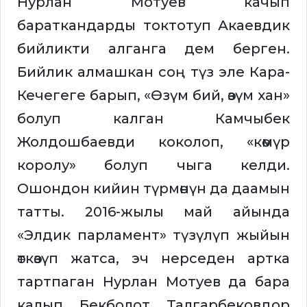
Нурлан Мотуев качып
бараткандарды токтотуп Акаевдик
бийликти алганга дем берген.
Бийлик алмашкан соң түз эле Кара-
Кечегеге барып, «Өзүм бий, өзүм хан»
болуп калган Камчыбек
Жолдошбаевди коколоп, «көмүр
королу» болуп чыга келди.
Ошондон кийин түрмөнүн да даамын
татты. 2016-жылы май айында
«Элдик парламент» түзүлүп жыйын
өткөзүп жатса, эч нерседен артка
тартпаган Нурлан Мотуев да бара
калып Бекболот Талгарбековдор