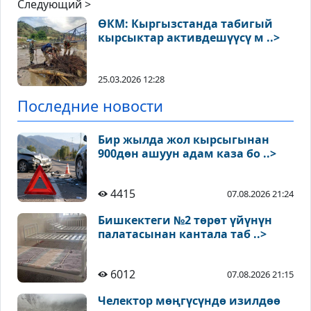
Следующий >
ӨКМ: Кыргызстанда табигый
кырсыктар активдешүүсү м ..>
25.03.2026 12:28
Последние новости
Бир жылда жол кырсыгынан
900дөн ашуун адам каза бо ..>
4415
07.08.2026 21:24
Бишкектеги №2 төрөт үйүнүн
палатасынан кантала таб ..>
6012
07.08.2026 21:15
Челектор мөңгүсүндө изилдөө