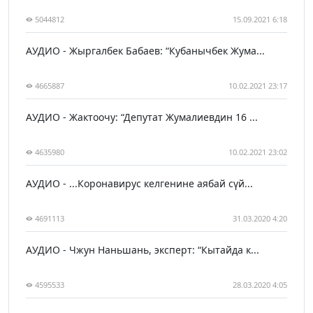
5044812
15.09.2021 6:18
АУДИО - Жыргалбек Бабаев: “Кубанычбек Жума...
4665887
10.02.2021 23:17
АУДИО - Жактоочу: “Депутат Жумалиевдин 16 ...
4635980
10.02.2021 23:02
АУДИО - ...Коронавирус келгенине аябай сүй...
4691113
31.03.2020 4:20
АУДИО - Чжун Наньшань, эксперт: “Кытайда к...
4595533
28.03.2020 4:05