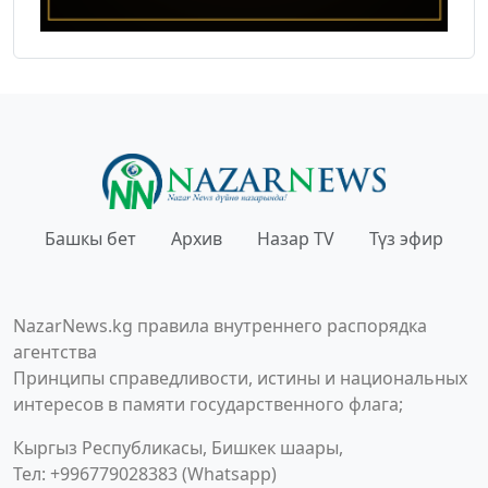
Башкы бет
Архив
Назар TV
Түз эфир
NazarNews.kg правила внутреннего распорядка
агентства
Принципы справедливости, истины и национальных
интересов в памяти государственного флага;
Кыргыз Республикасы, Бишкек шаары,
Тел: +996779028383 (Whatsapp)