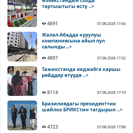
Өзбекстандын соода
тартыштыгы өстү ..>
4691
07.08.2026 17:43
Жалал-Абадда курулуш
компаниясына айып пул
салынды ..>
4897
07.08.2026 17:32
Тажикстанда хиджабга каршы
рейддер өтүүдө ..>
8114
07.08.2026 17:19
Бразилиядагы президенттик
шайлоо БРИКСтин тагдырын ..>
4723
07.08.2026 17:08