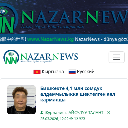
的世界!
www.NazarNews.kg
NazarNews - dünya gözünüzde
Кыргызча
Русский
Бишкекте 4,1 млн сомдук
алдамчылыкка шектелген аял
кармалды
Журналист: АЙСУЛУУ ТАЛАНТ
13973
25.03.2026, 12:22