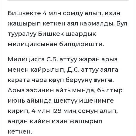
Бишкекте 4 млн сомду алып, изин
жашырып кеткен аял кармалды. Бул
тууралуу Бишкек шаардык
милициясынан билдиришти.
Милицияга С.Б. аттуу жаран арыз
менен кайрылып, Д.С. аттуу аялга
карата чара көрүп берүүнү өтүнгөн.
Арыз ээсинин айтымында, былтыр
июнь айында шектүү ишенимге
кирип, 4 млн 129 миң сомун алып,
андан кийин изин жашырып
кеткен.