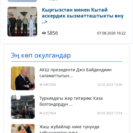
Кыргызстан менен Кытай
аскердик кызматташтыкты өнү
..>
5856
07.08.2026 16:22
Эң көп окулгандар
АКШ президенти Джо Байдендиин
саламаттыгын...
6467656
16.02.2023 13:40
Түркиядагы жер титирөө: Каза
болгондордун ...
6257954
05.03.2023 17:54
Жаш жубайлар нике түнүндө
табышмактуу түрд...