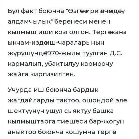
Бул факт боюнча "Өзгөчө ири өлчөмдөгү
алдамчылык" беренеси менен
кылмыш иши козголгон. Тергөө жана
ыкчам-издөө иш-чараларынын
жүрүшүндө 1970-жылы туулган Д.С.
кармалып, убактылуу кармоочу
жайга киргизилген.
Учурда иш боюнча бардык
жагдайларды тактоо, ошондой эле
шектүүнүн ушул сыяктуу башка
кылмыштарга тиешеси бар-жогун
аныктоо боюнча кошумча тергөө-