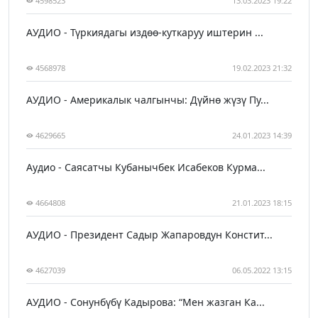
4598523
13.03.2023 19:22
АУДИО - Түркиядагы издөө-куткаруу иштерин ...
4568978
19.02.2023 21:32
АУДИО - Америкалык чалгынчы: Дүйнө жүзү Пу...
4629665
24.01.2023 14:39
Аудио - Саясатчы Кубанычбек Исабеков Курма...
4664808
21.01.2023 18:15
АУДИО - Президент Садыр Жапаровдун Констит...
4627039
06.05.2022 13:15
АУДИО - Сонунбүбү Кадырова: “Мен жазган Ка...