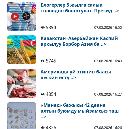
Блогерлер 5 жылга салык
төлөөдөн бошотулат. Презид ..>
5894
07.08.2026 16:50
Казакстан–Азербайжан Каспий
аркылуу Борбор Азия ба ..>
5745
07.08.2026 16:40
Америкада уй этинин баасы
кескин өстү ..>
4854
07.08.2026 16:27
«Манас» бажысы 42 даана
алтын буюмду мыйзамсыз таш
..>
4826
07.08.2026 16:26