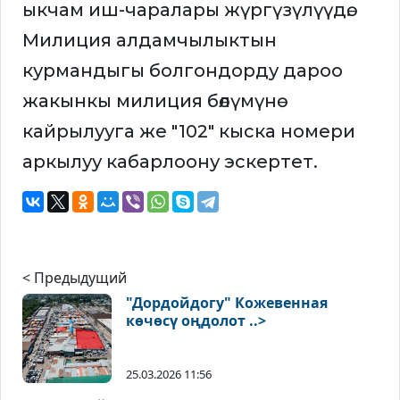
ыкчам иш-чаралары жүргүзүлүүдө.
Милиция алдамчылыктын
курмандыгы болгондорду дароо
жакынкы милиция бөлүмүнө
кайрылууга же "102" кыска номери
аркылуу кабарлоону эскертет.
< Предыдущий
"Дордойдогу" Кожевенная
көчөсү оңдолот ..>
25.03.2026 11:56