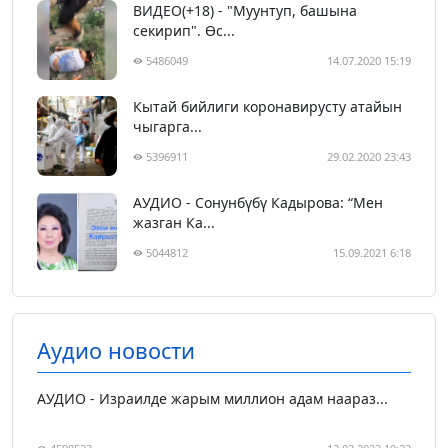
ВИДЕО(+18) - "Муунтуп, башына
секирип". Өс...
5486049
14.07.2020 15:19
Кытай бийлиги коронавирусту атайын
чыгарга...
5396911
29.02.2020 23:43
АУДИО - Сонунбүбү Кадырова: “Мен
жазган Ка...
5044812
15.09.2021 6:18
Аудио новости
АУДИО - Израилде жарым миллион адам наараз...