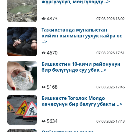
жүргүзүлүп, мөңгүлөрдү ..>
4873
07.08.2026 18:02
Тажикстанда мунапыстан
кийин кылмыштуулук кайра өс
..>
4670
07.08.2026 17:51
Бишкектин 10-кичи районунун
бир бөлүгүндө суу убак ..>
5168
07.08.2026 17:46
Бишкекте Тоголок Молдо
көчөсүнүн бир бөлүгү убакты ..>
5634
07.08.2026 17:43