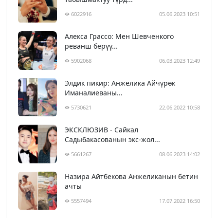
6022916
05.06.2023 10:51
Алекса Грассо: Мен Шевченкого
реванш берүү...
5902068
06.03.2023 12:49
Элдик пикир: Анжелика Айчүрөк
Иманалиеваны...
5730621
22.06.2022 10:58
ЭКСКЛЮЗИВ - Сайкал
Садыбакасованын экс-жол...
5661267
08.06.2023 14:02
Назира Айтбекова Анжеликанын бетин
ачты
5557494
17.07.2022 16:50