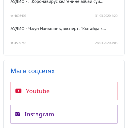
АУДИО - ...Коронавирус келгенине аябай сүй...
4695407
31.03.2020 4:20
АУДИО - Чжун Наньшань, эксперт: “Кытайда к...
4599746
28.03.2020 4:05
Мы в соцсетях
Youtube
Instagram