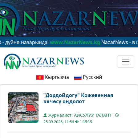
нө назарында!
www.NazarNews.kg
NazarNews - в центре
Кыргызча
Русский
"Дордойдогу" Кожевенная
көчөсү оңдолот
Журналист: АЙСУЛУУ ТАЛАНТ
14343
25.03.2026, 11:56