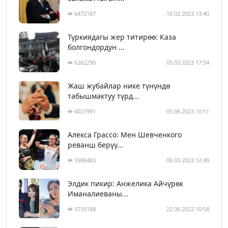
6472187
16.02.2023 13:40
Түркиядагы жер титирөө: Каза
болгондордун ...
6262290
05.03.2023 17:54
Жаш жубайлар нике түнүндө
табышмактуу түрд...
6027991
05.06.2023 10:51
Алекса Грассо: Мен Шевченкого
реванш берүү...
5906483
06.03.2023 12:49
Элдик пикир: Анжелика Айчүрөк
Иманалиеваны...
5735188
22.06.2022 10:58