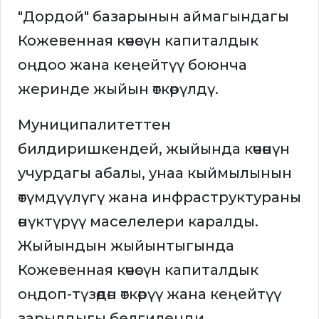
"Дордой" базарынын аймагындагы
Кожевенная көчөсүн капиталдык
оңдоо жана кеңейтүү боюнча
жеринде жыйын өткөрүлдү.
Муниципалитеттен
билдиришкендей, жыйында көчөнүн
учурдагы абалы, унаа кыймылынын
өтүмдүүлүгү жана инфраструктураны
өнүктүрүү маселелери каралды.
Жыйындын жыйынтыгында
Кожевенная көчөсүн капиталдык
оңдоп-түзөөдөн өткөрүү жана кеңейтүү
зарылдыгы белгиленди.