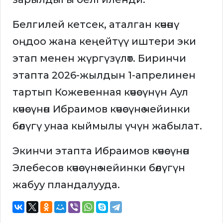
Белгилей кетсек, аталган көчөнү
оңдоо жана кеңейтүү иштери эки
этап менен жүргүзүлөт. Биринчи
этапта 2026-жылдын 1-апрелинен
тартып Кожевенная көчөсүнүн Аул
көчөсүнөн Ибраимов көчөсүнө чейинки
бөлүгү унаа кыймылы үчүн жабылат.
Экинчи этапта Ибраимов көчөсүнөн
Элебесов көчөсүнө чейинки бөлүгүн
жабуу пландалууда.