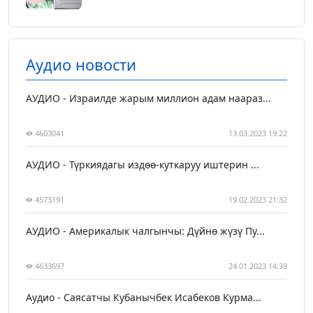
Аудио новости
АУДИО - Израилде жарым миллион адам наараз...
4603041
13.03.2023 19:22
АУДИО - Түркиядагы издөө-куткаруу иштерин ...
4573191
19.02.2023 21:32
АУДИО - Америкалык чалгынчы: Дүйнө жүзү Пу...
4633697
24.01.2023 14:39
Аудио - Саясатчы Кубанычбек Исабеков Курма...