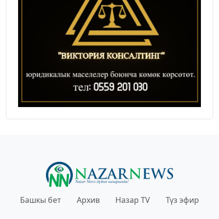
Башкы бет
Архив
Назар TV
Түз эфир