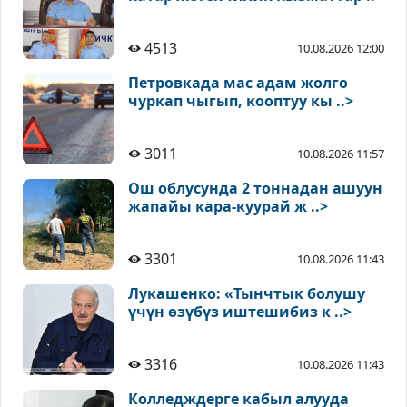
4513
10.08.2026 12:00
Петровкада мас адам жолго
чуркап чыгып, кооптуу кы ..>
3011
10.08.2026 11:57
Ош облусунда 2 тоннадан ашуун
жапайы кара-куурай ж ..>
3301
10.08.2026 11:43
Лукашенко: «Тынчтык болушу
үчүн өзүбүз иштешибиз к ..>
3316
10.08.2026 11:43
Колледждерге кабыл алууда