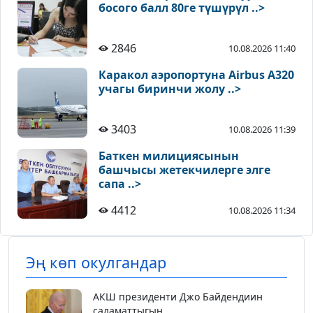
босого балл 80ге түшүрүл ..>
2846
10.08.2026 11:40
Каракол аэропортуна Airbus A320
учагы биринчи жолу ..>
3403
10.08.2026 11:39
Баткен милициясынын
башчысы жетекчилерге элге
сапа ..>
4412
10.08.2026 11:34
Эң көп окулгандар
АКШ президенти Джо Байдендиин
саламаттыгын...