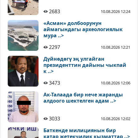
2683
10.08.2026 12:24
«Асман» долбоорунун
аймагындагы археологиялык
мура ..>
2297
10.08.2026 12:21
Дүйнөдөгү эң улгайган
президенттин дайыны чыкпай
к ..>
3473
10.08.2026 12:06
Ак-Талаада бир нече жаранды
алдоого шектелген адам ..>
3033
10.08.2026 12:02
Баткенде милициянын бир
катар жетекчилик кызматтар ..>