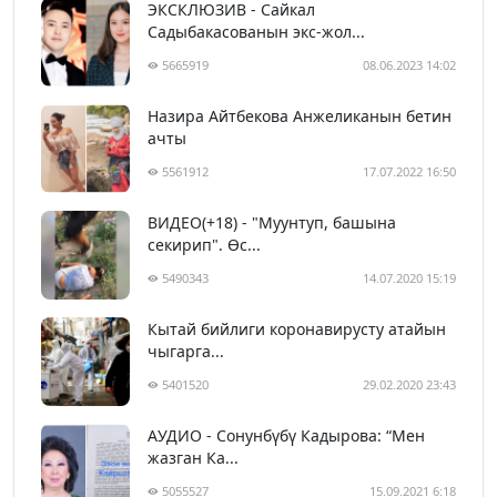
ЭКСКЛЮЗИВ - Сайкал
Садыбакасованын экс-жол...
5665919
08.06.2023 14:02
Назира Айтбекова Анжеликанын бетин
ачты
5561912
17.07.2022 16:50
ВИДЕО(+18) - "Муунтуп, башына
секирип". Өс...
5490343
14.07.2020 15:19
Кытай бийлиги коронавирусту атайын
чыгарга...
5401520
29.02.2020 23:43
АУДИО - Сонунбүбү Кадырова: “Мен
жазган Ка...
5055527
15.09.2021 6:18