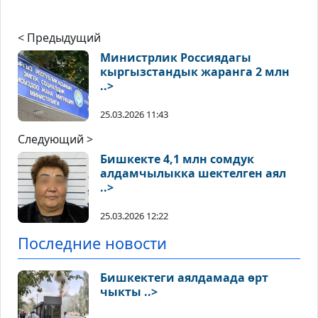
< Предыдущий
Министрлик Россиядагы
кыргызстандык жаранга 2 млн
..>
25.03.2026 11:43
Следующий >
Бишкекте 4,1 млн сомдук
алдамчылыкка шектелген аял
..>
25.03.2026 12:22
Последние новости
Бишкектеги аялдамада өрт
чыкты ..>