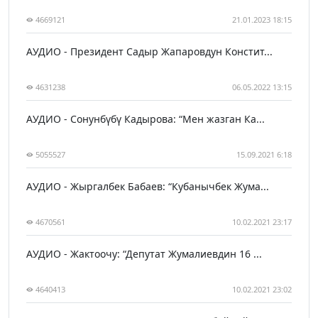
4669121
21.01.2023 18:15
АУДИО - Президент Садыр Жапаровдун Констит...
4631238
06.05.2022 13:15
АУДИО - Сонунбүбү Кадырова: “Мен жазган Ка...
5055527
15.09.2021 6:18
АУДИО - Жыргалбек Бабаев: “Кубанычбек Жума...
4670561
10.02.2021 23:17
АУДИО - Жактоочу: “Депутат Жумалиевдин 16 ...
4640413
10.02.2021 23:02