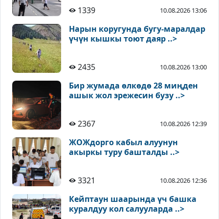
1339
10.08.2026 13:06
Нарын коругунда бугу-маралдар
үчүн кышкы тоют даяр ..>
2435
10.08.2026 13:00
Бир жумада өлкөдө 28 миңден
ашык жол эрежесин бузу ..>
2367
10.08.2026 12:39
ЖОЖдорго кабыл алуунун
акыркы туру башталды ..>
3321
10.08.2026 12:36
Кейптаун шаарында үч башка
куралдуу кол салууларда ..>