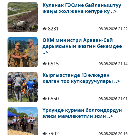
Куланак ГЭСине байланыштуу
жаңы жол жана көпүрө ку ..>
8231
08.08.2026 21:22
ӨКМ министри Араван-Сай
дарыясынын жээгин бекемдөө
..>
6515
08.08.2026 21:14
Кыргызстанда 13 өлкөдөн
келген тоо куткаруучулары ..>
6550
08.08.2026 21:01
Үркүндө курман болгондордун
элеси мамлекеттин эсин ..>
7902
08.08.2026 20:16