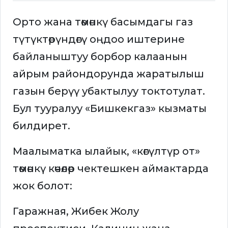
Орто жана төмөнкү басымдагы газ
түтүктөрүндөгү оңдоо иштерине
байланыштуу борбор калаанын
айрым райондорунда жаратылыш
газын берүү убактылуу токтотулат.
Бул тууралуу «Бишкекгаз» кызматы
билдирет.
Маалыматка ылайык, «көгүлтүр от»
төмөнкү көчөлөр чектешкен аймактарда
жок болот:
Гаражная, Жибек Жолу