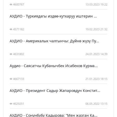
4600767
13.03.2023 19:22
АУДИО - Түркиядагы издөө-куткаруу иштерин ...
4571182
19.02.2023 21:32
АУДИО - Америкалык чалгынчы: Дүйнө жүзү Пу...
4631802
24.01.2023 14:39
Аудио - Саясатчы Кубанычбек Исабеков Курма...
4667133
21.01.2023 18:15
АУДИО - Президент Садыр Жапаровдун Констит...
4629251
06.05.2022 13:15
АУДИО - Сонунбүбү Кадырова: “Мен жазган Ка...