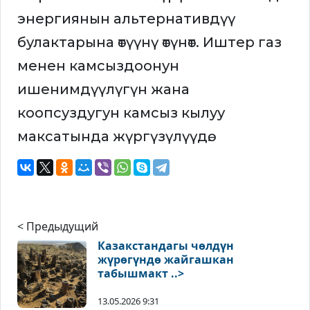
энергиянын альтернативдүү
булактарына өтүүнү өтүнөт. Иштер газ
менен камсыздоонун
ишенимдүүлүгүн жана
коопсуздугун камсыз кылуу
максатында жүргүзүлүүдө.
< Предыдущий
Казакстандагы чөлдүн
жүрөгүндө жайгашкан
табышмакт ..>
13.05.2026 9:31