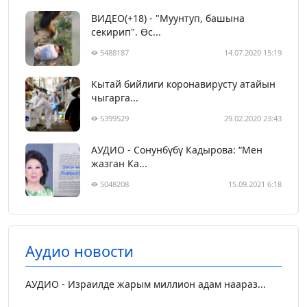
ВИДЕО(+18) - "Муунтуп, башына
секирип". Өс...
5488187
14.07.2020 15:19
Кытай бийлиги коронавирусту атайын
чыгарга...
5399529
29.02.2020 23:43
АУДИО - Сонунбүбү Кадырова: “Мен
жазган Ка...
5048208
15.09.2021 6:18
Аудио новости
АУДИО - Израилде жарым миллион адам наараз...