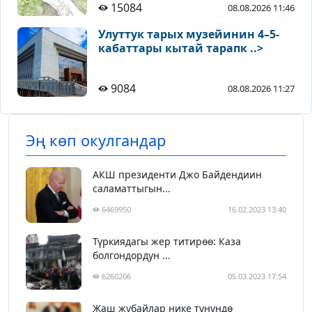
15084
08.08.2026 11:46
Улуттук тарых музейинин 4–5-
кабаттары кытай тарапк ..>
9084
08.08.2026 11:27
Эң көп окулгандар
АКШ президенти Джо Байдендиин
саламаттыгын...
6469950
16.02.2023 13:40
Түркиядагы жер титирөө: Каза
болгондордун ...
6260206
05.03.2023 17:54
Жаш жубайлар нике түнүндө