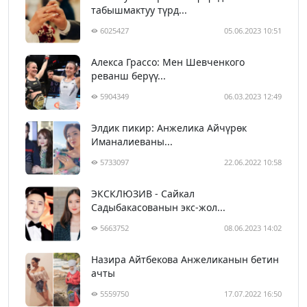
табышмактуу түрд...
6025427
05.06.2023 10:51
Алекса Грассо: Мен Шевченкого
реванш берүү...
5904349
06.03.2023 12:49
Элдик пикир: Анжелика Айчүрөк
Иманалиеваны...
5733097
22.06.2022 10:58
ЭКСКЛЮЗИВ - Сайкал
Садыбакасованын экс-жол...
5663752
08.06.2023 14:02
Назира Айтбекова Анжеликанын бетин
ачты
5559750
17.07.2022 16:50