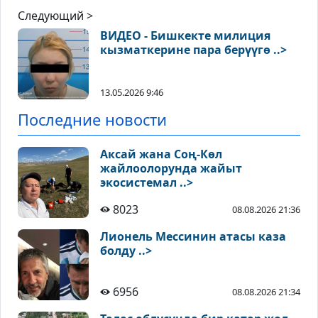
Следующий >
ВИДЕО - Бишкекте милиция
кызматкерине пара берүүгө ..>
13.05.2026 9:46
Последние новости
Аксай жана Соң-Көл
жайлоолорунда жайыт
экосистемал ..>
8023
08.08.2026 21:36
Лионель Мессинин атасы каза
болду ..>
6956
08.08.2026 21:34