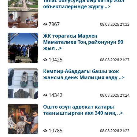
Талас облусунда бир катар жол
объектилеринде жүргү ..>
7967
08.08.2026 21:32
ЖК төрагасы Марлен
Маматалиев Тоң районунун 90
жыл ..>
10425
08.08.2026 21:27
Кемпир-Абаддагы башы жок
жансыз дене: Милиция өздү ..>
14342
08.08.2026 21:24
Ошто өзүн адвокат катары
тааныштырган аял 340 миң ..>
10785
08.08.2026 21:23