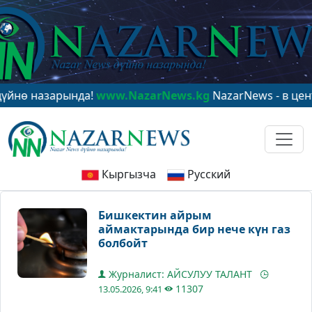
назарында!
www.NazarNews.kg
NazarNews - в центре м
Кыргызча
Русский
Бишкектин айрым
аймактарында бир нече күн газ
болбойт
Журналист: АЙСУЛУУ ТАЛАНТ
11307
13.05.2026, 9:41