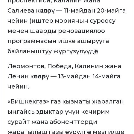
проспектиси, Калинин жана
Салиева көчөлөрү — 11-майдан 20-майга
чейин (иштер мэриянын суроосу
менен шаарды реновациялоо
программасын ишке ашырууга
байланыштуу жүргүзүлүүдө);
Лермонтов, Победа, Калинин жана
Ленин көчөлөрү — 13-майдан 14-майга
чейин.
«Бишкекгаз» газ кызматы жаралган
ыңгайсыздыктар үчүн кечирим
сурайт жана абоненттерди
жаратылыш газы өчүрүлгөн мезгилде