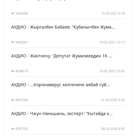
5048208
15.09.2021 6:18
АУДИО - Жыргалбек Бабаев: “Кубанычбек Жума...
4668281
10.02.2021 23:17
АУДИО - Жактоочу: “Депутат Жумалиевдин 16 ...
4638519
10.02.2021 23:02
АУДИО - ...Коронавирус келгенине аябай сүй...
4693360
31.03.2020 4:20
АУДИО - Чжун Наньшань, эксперт: “Кытайда к...
4597762
28.03.2020 4:05