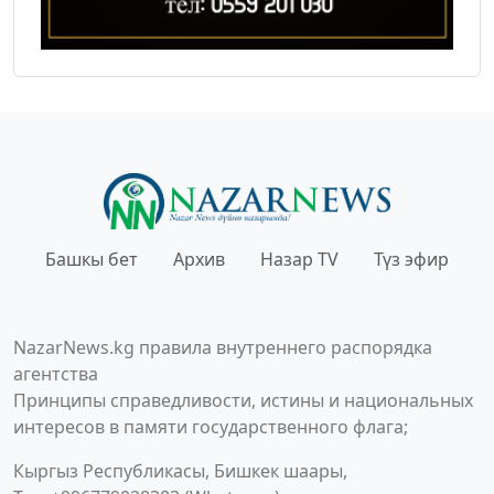
Башкы бет
Архив
Назар TV
Түз эфир
NazarNews.kg правила внутреннего распорядка
агентства
Принципы справедливости, истины и национальных
интересов в памяти государственного флага;
Кыргыз Республикасы, Бишкек шаары,