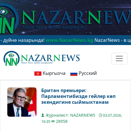
ө назарында!
www.NazarNews.kg
NazarNews - в центре
Кыргызча
Русский
Британ премьери:
Парламентибизде гейлер көп
экендигине сыймыктанам
Журналист: NAZARNEWS
03.07.2026,
28958
16:35