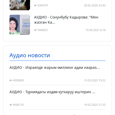
5393791
29.02.2020 23:43
АУДИО - Сонунбүбү Кадырова: “Мен
жазган Ка...
5040251
15.09.2021 6:18
Аудио новости
АУДИО - Израилде жарым миллион адам наараз...
4595800
13.03.2023 19:22
АУДИО - Түркиядагы издөө-куткаруу иштерин ...
4566176
19.02.2023 21:32