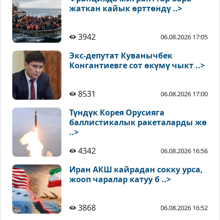
жаткан кайык өрттөндү ..>
3942
06.08.2026 17:05
Экс-депутат Куванычбек
Конгантиевге сот өкүмү чыкт ..>
8531
06.08.2026 17:00
Түндүк Корея Орусияга
баллистикалык ракеталарды жө
..>
4342
06.08.2026 16:56
Иран АКШ кайрадан сокку урса,
жооп чаралар катуу б ..>
3868
06.08.2026 16:52