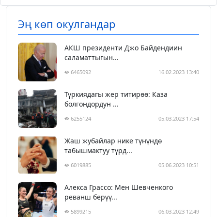
Эң көп окулгандар
АКШ президенти Джо Байдендиин
саламаттыгын...
6465092
16.02.2023 13:40
Түркиядагы жер титирөө: Каза
болгондордун ...
6255124
05.03.2023 17:54
Жаш жубайлар нике түнүндө
табышмактуу түрд...
6019885
05.06.2023 10:51
Алекса Грассо: Мен Шевченкого
реванш берүү...
5899215
06.03.2023 12:49