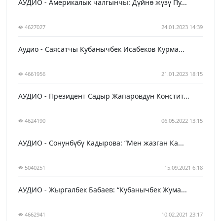
АУДИО - Америкалык чалгынчы: Дүйнө жүзү Пу...
4627027
24.01.2023 14:39
Аудио - Саясатчы Кубанычбек Исабеков Курма...
4661956
21.01.2023 18:15
АУДИО - Президент Садыр Жапаровдун Констит...
4624190
06.05.2022 13:15
АУДИО - Сонунбүбү Кадырова: “Мен жазган Ка...
5040251
15.09.2021 6:18
АУДИО - Жыргалбек Бабаев: “Кубанычбек Жума...
4662941
10.02.2021 23:17