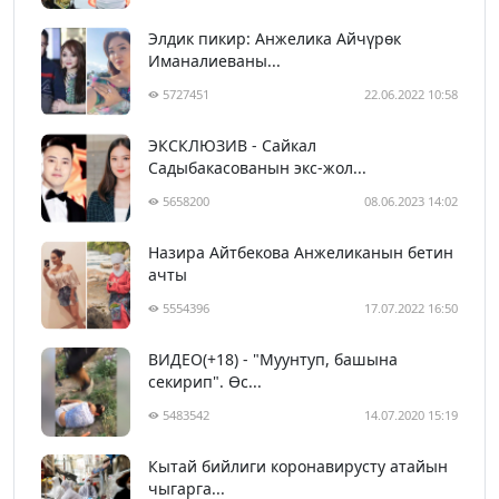
Элдик пикир: Анжелика Айчүрөк
Иманалиеваны...
5727451
22.06.2022 10:58
ЭКСКЛЮЗИВ - Сайкал
Садыбакасованын экс-жол...
5658200
08.06.2023 14:02
Назира Айтбекова Анжеликанын бетин
ачты
5554396
17.07.2022 16:50
ВИДЕО(+18) - "Муунтуп, башына
секирип". Өс...
5483542
14.07.2020 15:19
Кытай бийлиги коронавирусту атайын
чыгарга...