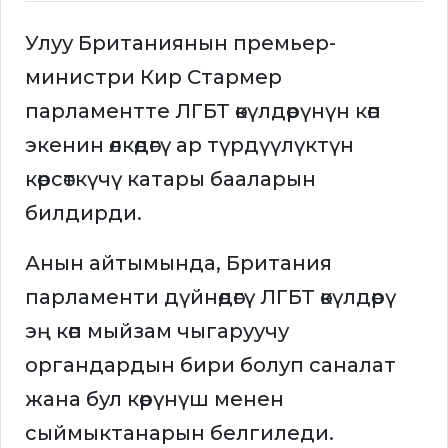
Улуу Британиянын премьер-
министри Кир Стармер
парламентте ЛГБТ өкүлдөрүнүн көп
экенин өлкөдөгү ар түрдүүлүктүн
көрсөткүчү катары бааларын
билдирди.
Анын айтымында, Британия
парламенти дүйнөдөгү ЛГБТ өкүлдөрү
эң көп мыйзам чыгаруучу
органдардын бири болуп саналат
жана бул көрүнүш менен
сыймыктанарын белгиледи.