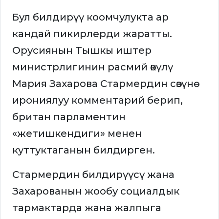
Бул билдирүү коомчулукта ар
кандай пикирлерди жаратты.
Орусиянын Тышкы иштер
министрлигинин расмий өкүлү
Мария Захарова Стармердин сөзүнө
ирониялуу комментарий берип,
британ парламентин
«жетишкендиги» менен
куттуктаганын билдирген.
Стармердин билдирүүсү жана
Захарованын жообу социалдык
тармактарда жана жалпыга