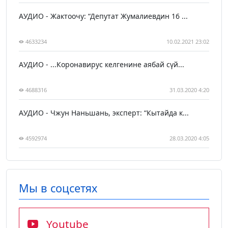
АУДИО - Жактоочу: “Депутат Жумалиевдин 16 ...
4633234
10.02.2021 23:02
АУДИО - ...Коронавирус келгенине аябай сүй...
4688316
31.03.2020 4:20
АУДИО - Чжун Наньшань, эксперт: “Кытайда к...
4592974
28.03.2020 4:05
Мы в соцсетях
Youtube