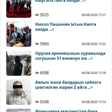
Кыргызстанга келди ..>
3025
06.08.2026 17:27
Никол Пашинян Ысык-Көлгө
келди ..>
3960
06.08.2026 17:22
Орусия армиясынын курамында
согушкан 51 өлкөнүн жа ..>
4098
06.08.2026 17:18
Аялын жана балдарын сабоого
шектелген жаран 2 айга ..>
5548
06.08.2026 17:14
Францияда мигранттар бара