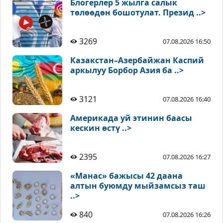
Блогерлер 5 жылга салык
төлөөдөн бошотулат. Презид ..>
3269
07.08.2026 16:50
Казакстан–Азербайжан Каспий
аркылуу Борбор Азия ба ..>
3121
07.08.2026 16:40
Америкада уй этинин баасы
кескин өстү ..>
2395
07.08.2026 16:27
«Манас» бажысы 42 даана
алтын буюмду мыйзамсыз таш
..>
840
07.08.2026 16:26