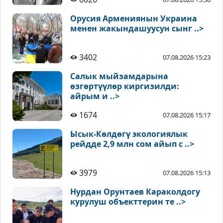
Орусия Армениянын Украина
менен жакындашуусун сынг ..>
3402
07.08.2026 15:23
Салык мыйзамдарына
өзгөртүүлөр киргизилди:
айрым и ..>
1674
07.08.2026 15:17
Ысык-Көлдөгү экологиялык
рейдде 2,9 млн сом айып с ..>
3979
07.08.2026 15:13
Нурдан Орунтаев Караколдогу
курулуш объекттерин те ..>