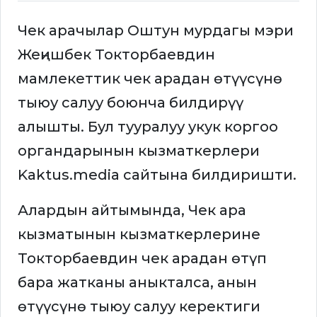
Чек арачылар Оштун мурдагы мэри
Жеңишбек Токторбаевдин
мамлекеттик чек арадан өтүүсүнө
тыюу салуу боюнча билдирүү
алышты. Бул тууралуу укук коргоо
органдарынын кызматкерлери
Kaktus.media сайтына билдиришти.
Алардын айтымында, Чек ара
кызматынын кызматкерлерине
Токторбаевдин чек арадан өтүп
бара жатканы аныкталса, анын
өтүүсүнө тыюу салуу керектиги