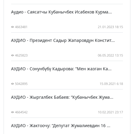
Аудио - Саясатчы Кубанычбек Исабеков Курма...
4663481
21.01.2023 18:15
АУДИО - Президент Садыр Жапаровдун Констит...
4625823
06.05.2022 13:15
АУДИО - Сонунбүбү Кадырова: “Мен жазган Ка...
5042895
15.09.2021 6:18
АУДИО - Жыргалбек Бабаев: “Кубанычбек Жума...
4664542
10.02.2021 23:17
АУДИО - Жактоочу: “Депутат Жумалиевдин 16 ...