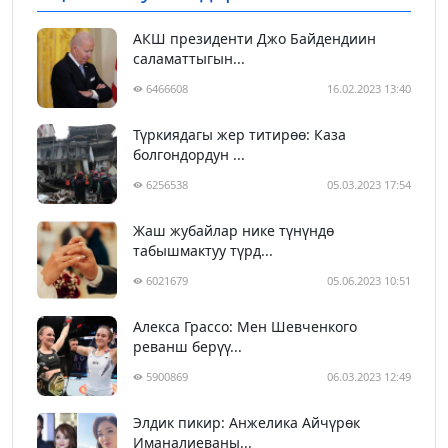
АКШ президенти Джо Байдендиин
саламаттыгын...
6466608
16.02.2023 13:40
Түркиядагы жер титирөө: Каза
болгондордун ...
6256538
05.03.2023 17:54
Жаш жубайлар нике түнүндө
табышмактуу түрд...
6021679
05.06.2023 10:51
Алекса Грассо: Мен Шевченкого
реванш берүү...
5900869
06.03.2023 12:49
Элдик пикир: Анжелика Айчүрөк
Иманалиеваны...