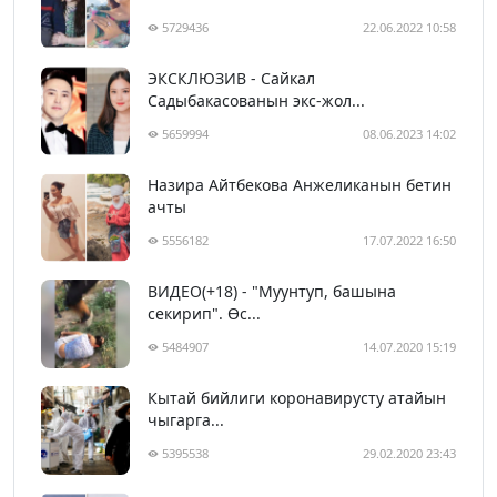
5729436
22.06.2022 10:58
ЭКСКЛЮЗИВ - Сайкал
Садыбакасованын экс-жол...
5659994
08.06.2023 14:02
Назира Айтбекова Анжеликанын бетин
ачты
5556182
17.07.2022 16:50
ВИДЕО(+18) - "Муунтуп, башына
секирип". Өс...
5484907
14.07.2020 15:19
Кытай бийлиги коронавирусту атайын
чыгарга...
5395538
29.02.2020 23:43