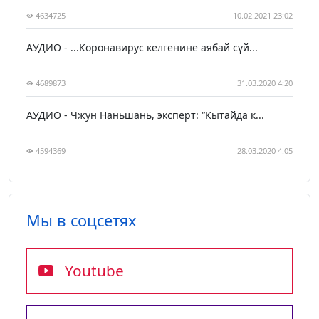
4634725
10.02.2021 23:02
АУДИО - ...Коронавирус келгенине аябай сүй...
4689873
31.03.2020 4:20
АУДИО - Чжун Наньшань, эксперт: “Кытайда к...
4594369
28.03.2020 4:05
Мы в соцсетях
Youtube