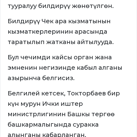
тууралуу билдирүү жөнөтүлгөн.
Билдирүү Чек ара кызматынын
кызматкерлеринин арасында
таратылып жатканы айтылууда.
Бул чечимди кайсы орган жана
эмненин негизинде кабыл алганы
азырынча белгисиз.
Белгилей кетсек, Токторбаев бир
күн мурун Ички иштер
министрлигинин Башкы тергөө
башкармалыгында суракка
алынганы кабарланган.