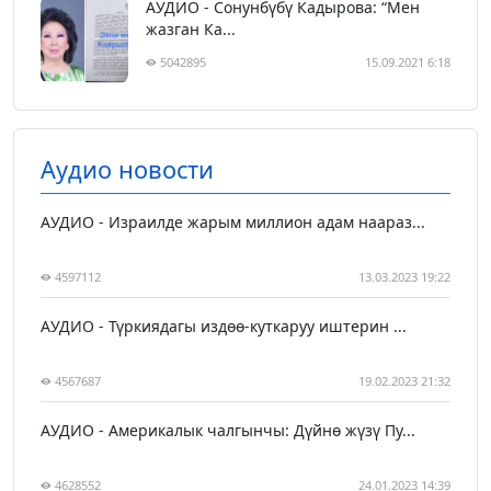
АУДИО - Сонунбүбү Кадырова: “Мен
жазган Ка...
5042895
15.09.2021 6:18
Аудио новости
АУДИО - Израилде жарым миллион адам наараз...
4597112
13.03.2023 19:22
АУДИО - Түркиядагы издөө-куткаруу иштерин ...
4567687
19.02.2023 21:32
АУДИО - Америкалык чалгынчы: Дүйнө жүзү Пу...
4628552
24.01.2023 14:39