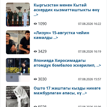
Кыргызстан менен Кытай
аскердик кызматташтыкты өнү
..>
1090
07.08.2026 16:22
«Лизун» 15-августка чейин
камалды ..>
3429
07.08.2026 16:19
Японияда Хиросимадагы
атомдук бомбалоо эскерилип, ..>
3030
07.08.2026 15:57
Ошто 17 жаштагы кызды никеге
мажбурлаган апасы, кү ..>
6026
07.08.2026 15:36