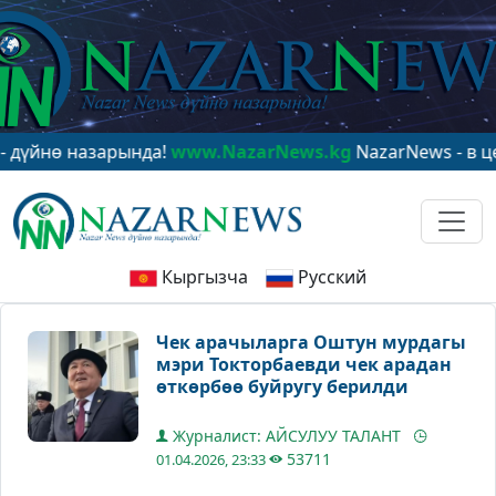
 назарында!
www.NazarNews.kg
NazarNews - в центре 
Кыргызча
Русский
Чек арачыларга Оштун мурдагы
мэри Токторбаевди чек арадан
өткөрбөө буйругу берилди
Журналист: АЙСУЛУУ ТАЛАНТ
53711
01.04.2026, 23:33