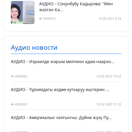
АУДИО - Сонунбүбү Кадырова: “Мен
жазган Ка...
5039910
15.09.2021 6:18
Аудио новости
АУДИО - Израилде жарым миллион адам наараз...
4595493
13.03.2023 19:22
АУДИО - Түркиядагы издөө-куткаруу иштерин ...
4565853
19.02.2023 21:32
АУДИО - Америкалык чалгынчы: Дүйнө жүзү Пу...