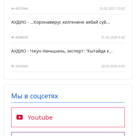
4632964
10.02.2021 23:02
АУДИО - ...Коронавирус келгенине аябай сүй...
4688030
31.03.2020 4:20
АУДИО - Чжун Наньшань, эксперт: “Кытайда к...
4592669
28.03.2020 4:05
Мы в соцсетях
Youtube