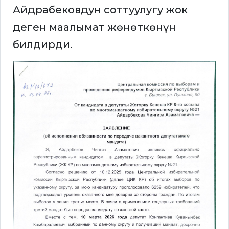
Айдрабековдун соттуулугу жок
деген маалымат жөнөткөнүн
билдирди.