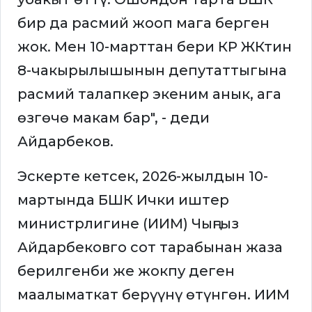
бир да расмий жооп мага берген
жок. Мен 10-марттан бери КР ЖКтин
8-чакырылышынын депутаттыгына
расмий талапкер экеним анык, ага
өзгөчө макам бар", - деди
Айдарбеков.
Эскерте кетсек, 2026-жылдын 10-
мартында БШК Ички иштер
министрлигине (ИИМ) Чыңгыз
Айдарбековго сот тарабынан жаза
берилгенби же жокпу деген
маалыматкат берүүнү өтүнгөн. ИИМ