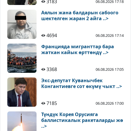
3183
06.08.2026 17:18
Аялын жана балдарын сабоого
шектелген жаран 2 айга ..>
4694
06.08.2026 17:14
Францияда мигранттар бара
жаткан кайык өрттөндү ..>
3368
06.08.2026 17:05
Экс-депутат Куванычбек
Конгантиевге сот өкүмү чыкт ..>
7185
06.08.2026 17:00
Түндүк Корея Орусияга
баллистикалык ракеталарды жө
..>