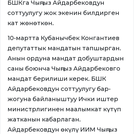
БШКга Чыңгыз Айдарбековдун
соттуулугу жок экенин билдирген
кат жөнөткөн.
10-мартта Кубанычбек Конгантиев
депутаттык мандатын тапшырган.
Анын ордуна мандат добуштардын
саны боюнча Чыңгыз Айдарбековго
мандат берилиши керек. БШК
Айдарбековдун соттуулугу бар-
жогуна байланыштуу Ички иштер
министрлигинен маалымкат күтүп
жатканын кабарлаган.
Айдарбековдун өкүлү ИИМ Чыңгыз