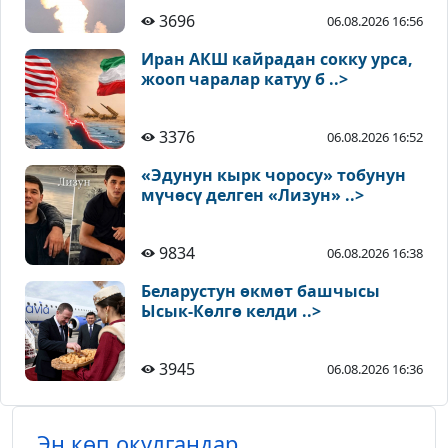
3696
06.08.2026 16:56
Иран АКШ кайрадан сокку урса,
жооп чаралар катуу б ..>
3376
06.08.2026 16:52
«Эдунун кырк чоросу» тобунун
мүчөсү делген «Лизун» ..>
9834
06.08.2026 16:38
Беларустун өкмөт башчысы
Ысык-Көлгө келди ..>
3945
06.08.2026 16:36
Эң көп окулгандар