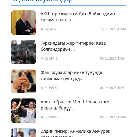
АКШ президенти Джо Байдендиин
саламаттыгын...
6464765
16.02.2023 13:40
Түркиядагы жер титирөө: Каза
болгондордун ...
6254746
05.03.2023 17:54
Жаш жубайлар нике түнүндө
табышмактуу түрд...
6019592
05.06.2023 10:51
Алекса Грассо: Мен Шевченкого
реванш берүү...
5898880
06.03.2023 12:49
Элдик пикир: Анжелика Айчүрөк