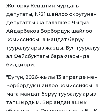
Жогорку Кеңештин мурдагы
депутаты, №21 шайлоо округунан
депутаттыкка талапкер Чыңгыз
Айдарбеков Борбордук шайлоо
комиссиясына мандат берүү
тууралуу арыз жазды. Бул тууралуу
ал Фейсбуктагы баракчасында
билдирди.
"Бүгүн, 2026-жылы 13 апрелде мен
Борбордук шайлоо комиссиясына
мага мандат берүү тууралуу арыз
тапшырдым. Бир айдан ашык
убакыт өттү. Ошондон тарта БШК