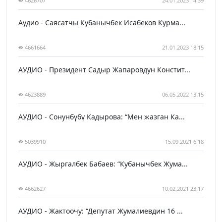
4626707
24.01.2023 14:39
Аудио - Саясатчы Кубанычбек Исабеков Курма...
4661664
21.01.2023 18:15
АУДИО - Президент Садыр Жапаровдун Констит...
4623889
06.05.2022 13:15
АУДИО - Сонунбүбү Кадырова: “Мен жазган Ка...
5039910
15.09.2021 6:18
АУДИО - Жыргалбек Бабаев: “Кубанычбек Жума...
4662627
10.02.2021 23:17
АУДИО - Жактоочу: “Депутат Жумалиевдин 16 ...