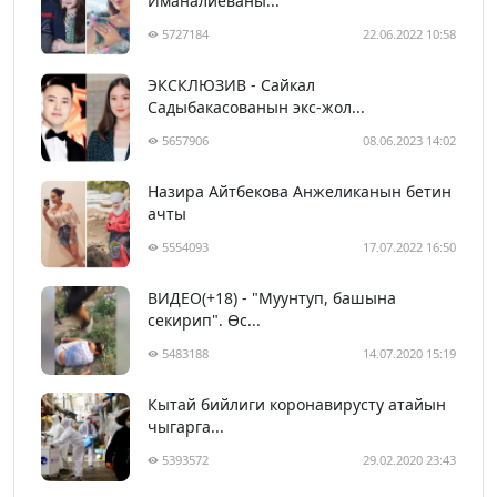
Иманалиеваны...
5727184
22.06.2022 10:58
ЭКСКЛЮЗИВ - Сайкал
Садыбакасованын экс-жол...
5657906
08.06.2023 14:02
Назира Айтбекова Анжеликанын бетин
ачты
5554093
17.07.2022 16:50
ВИДЕО(+18) - "Муунтуп, башына
секирип". Өс...
5483188
14.07.2020 15:19
Кытай бийлиги коронавирусту атайын
чыгарга...
5393572
29.02.2020 23:43