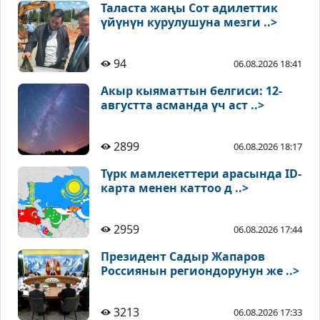
Таласта жаңы Сот адилеттик
үйүнүн курулушуна мезги ..>
94
06.08.2026 18:41
Акыр кыяматтын белгиси: 12-
августта асманда үч аст ..>
2899
06.08.2026 18:17
Түрк мамлекеттери арасында ID-
карта менен каттоо д ..>
2959
06.08.2026 17:44
Президент Садыр Жапаров
Россиянын региондорунун же ..>
3213
06.08.2026 17:33