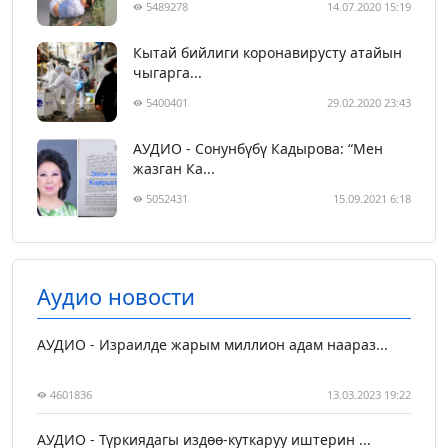
5489278
14.07.2020 15:19
Кытай бийлиги коронавирусту атайын
чыгарга...
5400401
29.02.2020 23:43
АУДИО - Сонунбүбү Кадырова: “Мен
жазган Ка...
5052431
15.09.2021 6:18
Аудио новости
АУДИО - Израилде жарым миллион адам наараз...
4601836
13.03.2023 19:22
АУДИО - Түркиядагы издөө-куткаруу иштерин ...