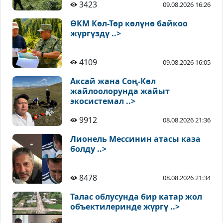
3423
09.08.2026 16:26
ӨКМ Көл-Төр көлүнө байкоо
жүргүздү ..>
4109
09.08.2026 16:05
Аксай жана Соң-Көл
жайлоолорунда жайыт
экосистемал ..>
9912
08.08.2026 21:36
Лионель Мессинин атасы каза
болду ..>
8478
08.08.2026 21:34
Талас облусунда бир катар жол
объектилеринде жүргү ..>