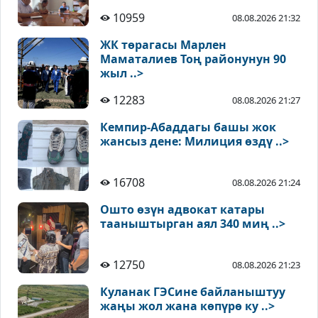
10959
08.08.2026 21:32
ЖК төрагасы Марлен
Маматалиев Тоң районунун 90
жыл ..>
12283
08.08.2026 21:27
Кемпир-Абаддагы башы жок
жансыз дене: Милиция өздү ..>
16708
08.08.2026 21:24
Ошто өзүн адвокат катары
тааныштырган аял 340 миң ..>
12750
08.08.2026 21:23
Куланак ГЭСине байланыштуу
жаңы жол жана көпүрө ку ..>