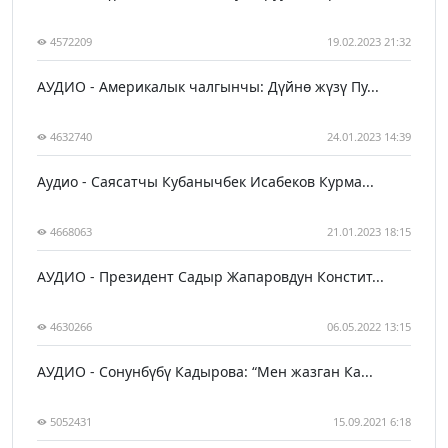
4572209
19.02.2023 21:32
АУДИО - Америкалык чалгынчы: Дүйнө жүзү Пу...
4632740
24.01.2023 14:39
Аудио - Саясатчы Кубанычбек Исабеков Курма...
4668063
21.01.2023 18:15
АУДИО - Президент Садыр Жапаровдун Констит...
4630266
06.05.2022 13:15
АУДИО - Сонунбүбү Кадырова: “Мен жазган Ка...
5052431
15.09.2021 6:18