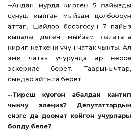
--Андан мурда кирген 5 пайызды
сунуш кылган мыйзам долбоорун
аттап, шайлоо босогосун 7 пайыз
кылалы деген мыйзам палатага
кирип кеткени үчүн чатак чыкты. Ал
эми чатак учурунда ар нерсе
эскериле берет. Таарынычтар,
сындар айтыла берет.
--Тиреш күчөгөн абалдан кантип
чыкчу элеңиз? Депутаттардын
сизге да доомат койгон учурлары
болду беле?