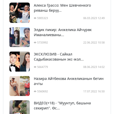
Алекса Грассо: Мен Шевченкого
реванш берүү...
5905323
06.03.2023 12:49
Элдик пикир: Анжелика Айчүрөк
Иманалиеваны...
5733992
22.06.2022 10:58
ЭКСКЛЮЗИВ - Сайкал
Садыбакасованын экс-жол...
5664779
08.06.2023 14:02
Назира Айтбекова Анжеликанын бетин
ачты
5560692
17.07.2022 16:50
ВИДЕО(+18) - "Муунтуп, башына
секирип". Өс...