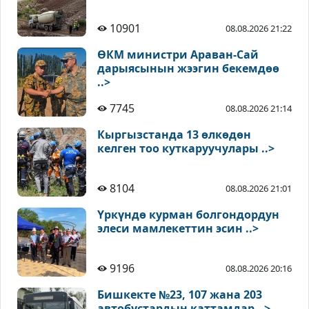
10901
08.08.2026 21:22
ӨКМ министри Араван-Сай
дарыясынын жээгин бекемдөө
..>
7745
08.08.2026 21:14
Кыргызстанда 13 өлкөдөн
келген тоо куткаруучулары ..>
8104
08.08.2026 21:01
Үркүндө курман болгондордун
элеси мамлекеттин эсин ..>
9196
08.08.2026 20:16
Бишкекте №23, 107 жана 203
автобустардын каттамдар ..>