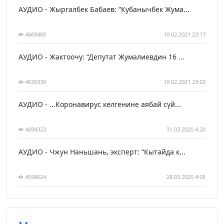
АУДИО - Жыргалбек Бабаев: “Кубанычбек Жума...
4669460
10.02.2021 23:17
АУДИО - Жактоочу: “Депутат Жумалиевдин 16 ...
4639339
10.02.2021 23:02
АУДИО - ...Коронавирус келгенине аябай сүй...
4694323
31.03.2020 4:20
АУДИО - Чжун Наньшань, эксперт: “Кытайда к...
4598624
28.03.2020 4:05