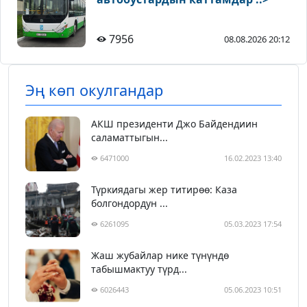
7956
08.08.2026 20:12
Эң көп окулгандар
АКШ президенти Джо Байдендиин
саламаттыгын...
6471000
16.02.2023 13:40
Түркиядагы жер титирөө: Каза
болгондордун ...
6261095
05.03.2023 17:54
Жаш жубайлар нике түнүндө
табышмактуу түрд...
6026443
05.06.2023 10:51