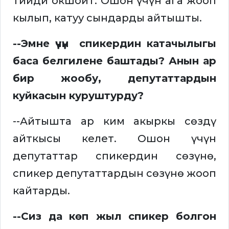
тийди окшойт. Ошон үчүн ага жооп
кылып, катуу сындарды айтышты.
--Эмне үчүн спикердин катачылыгы
баса белгилене баштады? Анын ар
бир жообу, депутаттардын
куйкасын куруштурду?
--Айтышта ар ким акыркы сөздү
айткысы келет. Ошон үчүн
депутаттар спикердин сөзүнө,
спикер депутаттардын сөзүнө жооп
кайтарды.
--Сиз да көп жыл спикер болгон