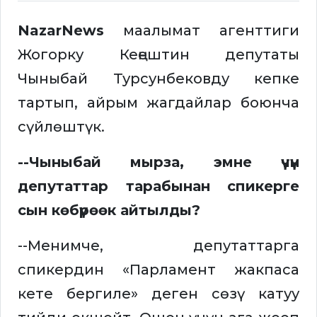
NazarNews
маалымат агенттиги
Жогорку Кеңештин депутаты
Чыныбай Турсунбековду кепке
тартып, айрым жагдайлар боюнча
сүйлөштүк.
--Чыныбай мырза, эмне үчүн
депутаттар тарабынан спикерге
сын көбүрөөк айтылды?
--Менимче, депутаттарга
спикердин «Парламент жакпаса
кете бергиле» деген сөзү катуу