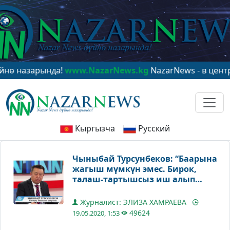
арында!
www.NazarNews.kg
NazarNews - в центре миро
Кыргызча
Русский
Чыныбай Турсунбеков: “Баарына
жагыш мүмкүн эмес. Бирок,
талаш-тартышсыз иш алып
баруу мүмкүн”
Журналист: ЭЛИЗА ХАМРАЕВА
49624
19.05.2020, 1:53