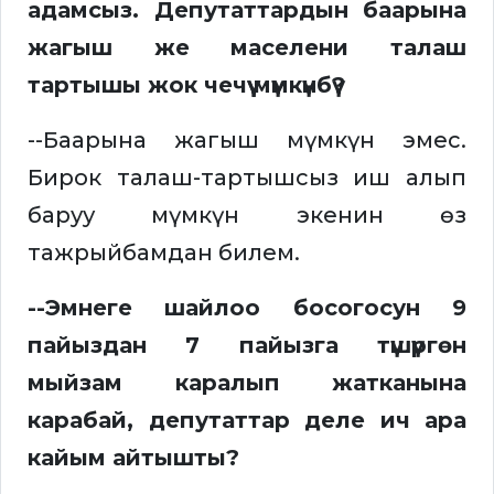
адамсыз. Депутаттардын баарына
жагыш же маселени талаш
тартышы жок чечүү мүмкүнбү?
--Баарына жагыш мүмкүн эмес.
Бирок талаш-тартышсыз иш алып
баруу мүмкүн экенин өз
тажрыйбамдан билем.
--Эмнеге шайлоо босогосун 9
пайыздан 7 пайызга түшүргөн
мыйзам каралып жатканына
карабай, депутаттар деле ич ара
кайым айтышты?