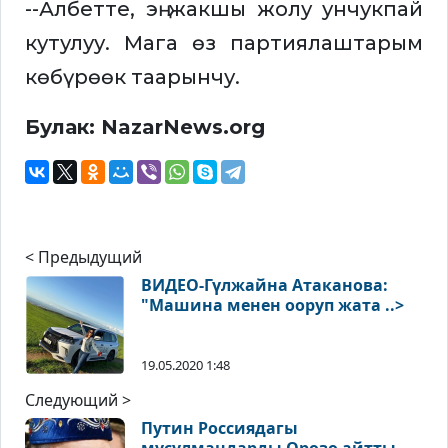
--Албетте, эң жакшы жолу унчукпай
кутулуу. Мага өз партиялаштарым
көбүрөөк таарынчу.
Булак: NazarNews.org
< Предыдущий
ВИДЕО-Гүлжайна Атаканова:
"Машина менен ооруп жата ..>
19.05.2020 1:48
Следующий >
Путин Россиядагы