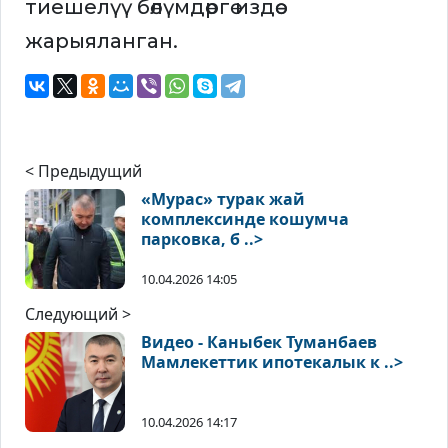
тиешелүү бөлүмдөргө издөө
жарыяланган.
< Предыдущий
«Мурас» турак жай
комплексинде кошумча
парковка, б ..>
10.04.2026 14:05
Следующий >
Видео - Каныбек Туманбаев
Мамлекеттик ипотекалык к ..>
10.04.2026 14:17