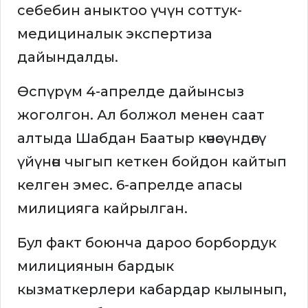
себебин аныктоо үчүн соттук-
медициналык экспертиза
дайындалды.
Өспүрүм 4-апрелде дайынсыз
жоголгон. Ал болжол менен саат
алтыда Шабдан Баатыр көчөсүндөгү
үйүнөн чыгып кеткен бойдон кайтып
келген эмес. 6-апрелде апасы
милицияга кайрылган.
Бул факт боюнча дароо борбордук
милициянын бардык
кызматкерлери кабардар кылынып,