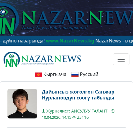
ө назарында!
www.NazarNews.kg
NazarNews - в центре 
Кыргызча
Русский
Дайынсыз жоголгон Санжар
Нурлановдун сөөгү табылды
Журналист: АЙСУЛУУ ТАЛАНТ
23116
10.04.2026, 14:15