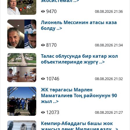
экосистемал ..>
9470
08.08.2026 21:36
Лионель Мессинин атасы каза
болду ..>
8170
08.08.2026 21:34
Талас облусунда бир катар жол
объектилеринде жүргү ..>
10746
08.08.2026 21:32
ЖК төрагасы Марлен
Маматалиев Тоң районунун 90
жыл ..>
12073
08.08.2026 21:27
Кемпир-Абаддагы башы жок
жансыз дене: Милиция өздү ..>