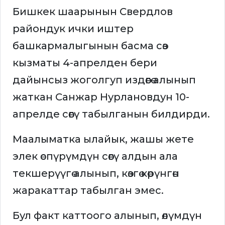
Бишкек шаарынын Свердлов
райондук ички иштер
башкармалыгынын басма сөз
кызматы 4-апрелден бери
дайынсыз жоголгуп издөөгө алынып
жаткан Санжар Нурлановдун 10-
апрелде сөөгү табылганын билдирди.
Маалыматка ылайык, жашы жете
элек өспүрүмдүн сөөгү алдын ала
текшерүүгө алынып, көзгө көрүнгөн
жаракаттар табылган эмес.
Бул факт каттоого алынып, өлүмдүн