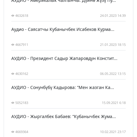
АУДИО - Америкалык чалгынчы: Дүйнө жүзү Пу...
4632618
24.01.2023 14:39
Аудио - Саясатчы Кубанычбек Исабеков Курма...
4667911
21.01.2023 18:15
АУДИО - Президент Садыр Жапаровдун Констит...
4630162
06.05.2022 13:15
АУДИО - Сонунбүбү Кадырова: “Мен жазган Ка...
5052183
15.09.2021 6:18
АУДИО - Жыргалбек Бабаев: “Кубанычбек Жума...
4669364
10.02.2021 23:17