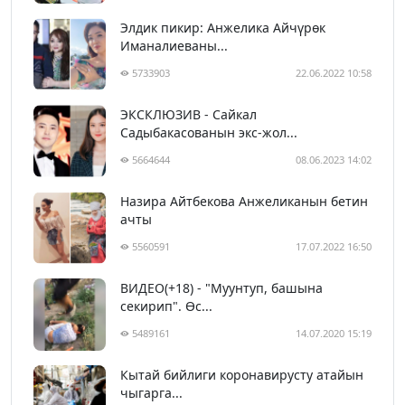
Элдик пикир: Анжелика Айчүрөк
Иманалиеваны...
5733903
22.06.2022 10:58
ЭКСКЛЮЗИВ - Сайкал
Садыбакасованын экс-жол...
5664644
08.06.2023 14:02
Назира Айтбекова Анжеликанын бетин
ачты
5560591
17.07.2022 16:50
ВИДЕО(+18) - "Муунтуп, башына
секирип". Өс...
5489161
14.07.2020 15:19
Кытай бийлиги коронавирусту атайын
чыгарга...