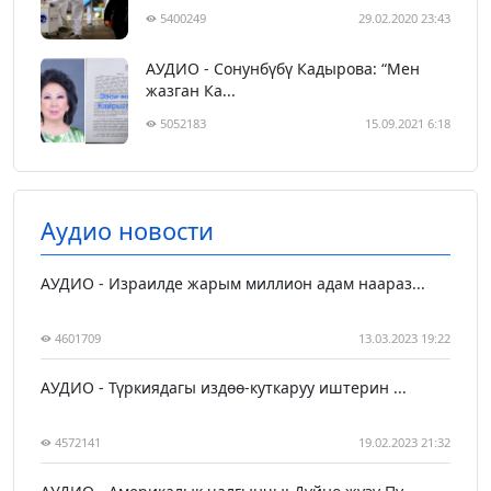
5400249
29.02.2020 23:43
АУДИО - Сонунбүбү Кадырова: “Мен
жазган Ка...
5052183
15.09.2021 6:18
Аудио новости
АУДИО - Израилде жарым миллион адам наараз...
4601709
13.03.2023 19:22
АУДИО - Түркиядагы издөө-куткаруу иштерин ...
4572141
19.02.2023 21:32