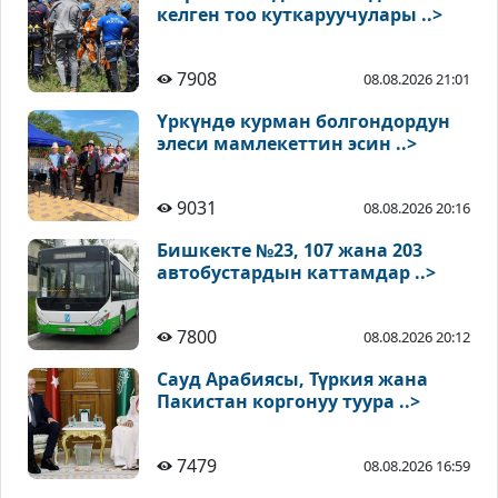
келген тоо куткаруучулары ..>
7908
08.08.2026 21:01
Үркүндө курман болгондордун
элеси мамлекеттин эсин ..>
9031
08.08.2026 20:16
Бишкекте №23, 107 жана 203
автобустардын каттамдар ..>
7800
08.08.2026 20:12
Сауд Арабиясы, Түркия жана
Пакистан коргонуу туура ..>
7479
08.08.2026 16:59