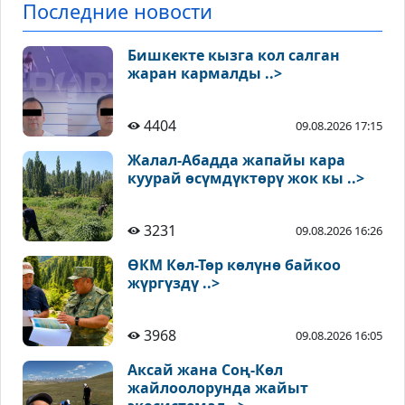
Последние новости
Бишкекте кызга кол салган
жаран кармалды ..>
4404
09.08.2026 17:15
Жалал-Абадда жапайы кара
куурай өсүмдүктөрү жок кы ..>
3231
09.08.2026 16:26
ӨКМ Көл-Төр көлүнө байкоо
жүргүздү ..>
3968
09.08.2026 16:05
Аксай жана Соң-Көл
жайлоолорунда жайыт