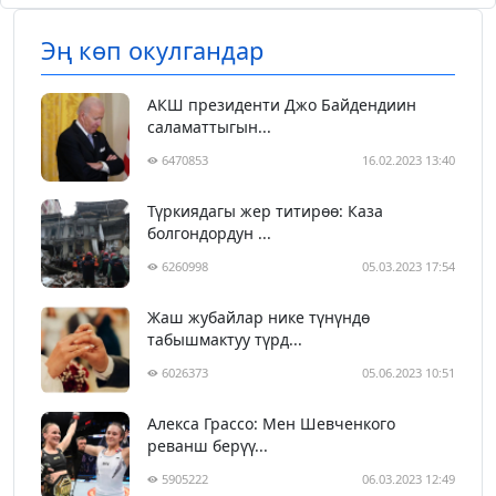
Эң көп окулгандар
АКШ президенти Джо Байдендиин
саламаттыгын...
6470853
16.02.2023 13:40
Түркиядагы жер титирөө: Каза
болгондордун ...
6260998
05.03.2023 17:54
Жаш жубайлар нике түнүндө
табышмактуу түрд...
6026373
05.06.2023 10:51
Алекса Грассо: Мен Шевченкого
реванш берүү...
5905222
06.03.2023 12:49