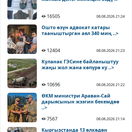
16505
08.08.2026 21:24
Ошто өзүн адвокат катары
тааныштырган аял 340 миң ..>
12404
08.08.2026 21:23
Куланак ГЭСине байланыштуу
жаңы жол жана көпүрө ку ..>
10696
08.08.2026 21:22
ӨКМ министри Араван-Сай
дарыясынын жээгин бекемдөө
..>
7567
08.08.2026 21:14
Кыргызстанда 13 өлкөдөн