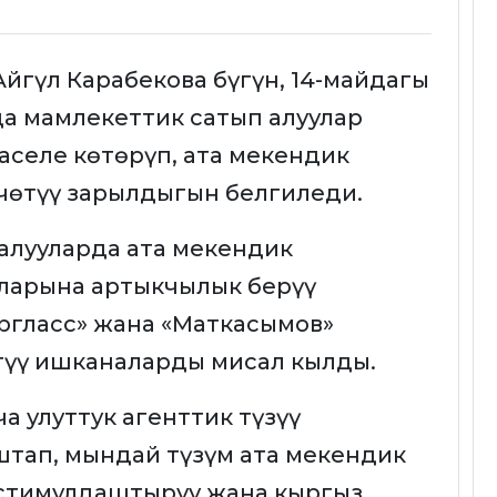
йгүл Карабекова бүгүн, 14-майдагы
а мамлекеттик сатып алуулар
селе көтөрүп, ата мекендик
чөтүү зарылдыгын белгиледи.
 алууларда ата мекендик
ларына артыкчылык берүү
ергласс» жана «Маткасымов»
түү ишканаларды мисал кылды.
 улуттук агенттик түзүү
штап, мындай түзүм ата мекендик
 стимулдаштыруу жана кыргыз