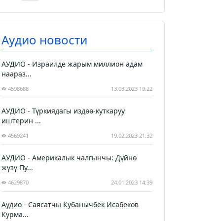
Аудио новости
АУДИО - Израилде жарым миллион адам
наараз...
4598688
13.03.2023 19:22
АУДИО - Түркиядагы издөө-куткаруу
иштерин ...
4569241
19.02.2023 21:32
АУДИО - Америкалык чалгынчы: Дүйнө
жүзү Пу...
4629870
24.01.2023 14:39
Аудио - Саясатчы Кубанычбек Исабеков
Курма...