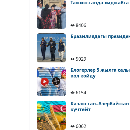
Тажикстанда хиджабга
8406
Бразилиядагы президе
5029
Блогерлер 5 жылга сал
кол койду
6154
Казакстан–Азербайжан
күчтөйт
6062