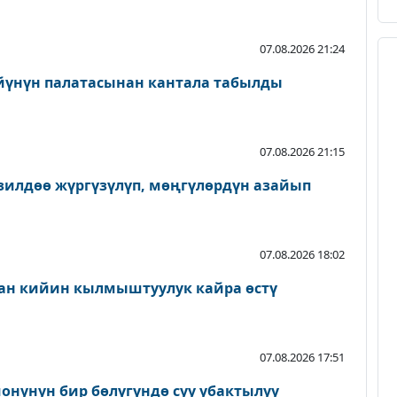
07.08.2026 21:24
йүнүн палатасынан кантала табылды
07.08.2026 21:15
зилдөө жүргүзүлүп, мөңгүлөрдүн азайып
07.08.2026 18:02
ан кийин кылмыштуулук кайра өстү
07.08.2026 17:51
онунун бир бөлүгүндө суу убактылуу