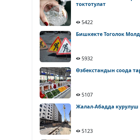
токтотулат
5422
Бишкекте Тоголок Молд
5932
Өзбекстандын соода т
5107
Жалал-Абадда курулуш
5123