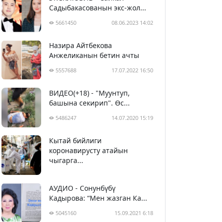
Садыбакасованын экс-жол...
5661450
08.06.2023 14:02
Назира Айтбекова
Анжеликанын бетин ачты
5557688
17.07.2022 16:50
ВИДЕО(+18) - "Муунтуп,
башына секирип". Өс...
5486247
14.07.2020 15:19
Кытай бийлиги
5397070
29.02.2020 23:43
коронавирусту атайын
чыгарга...
АУДИО - Сонунбүбү
Кадырова: “Мен жазган Ка...
5045160
15.09.2021 6:18