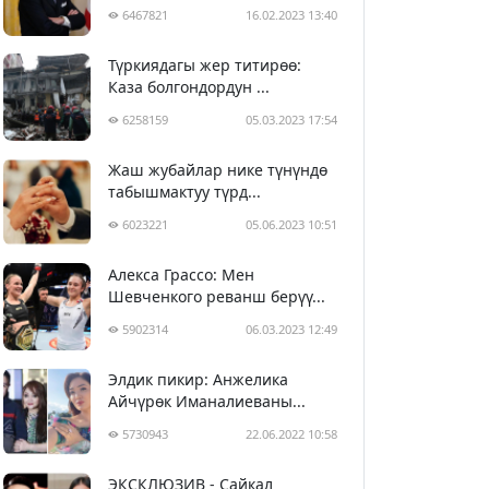
6467821
16.02.2023 13:40
Түркиядагы жер титирөө:
Каза болгондордун ...
6258159
05.03.2023 17:54
Жаш жубайлар нике түнүндө
табышмактуу түрд...
6023221
05.06.2023 10:51
Алекса Грассо: Мен
Шевченкого реванш берүү...
5902314
06.03.2023 12:49
Элдик пикир: Анжелика
Айчүрөк Иманалиеваны...
5730943
22.06.2022 10:58
ЭКСКЛЮЗИВ - Сайкал