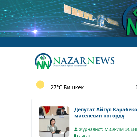
27°C
Бишкек
Депутат Айгүл Карабек
маселесин көтөрдү
Журналист: МЭЭРИМ ЭСЕН
саясат