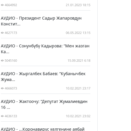
4664992
21.01.2023 18:15
АУДИО - Президент Садыр Жапаровдун
Констит...
4627173
06.05.2022 13:15
АУДИО - Сонунбүбү Кадырова: “Мен жазган
Ка...
5045160
15.09.2021 6:18
АУДИО - Жыргалбек Бабаев: “Кубанычбек
Жума...
4666073
10.02.2021 23:17
АУДИО - Жактоочу: “Депутат Жумалиевдин
16 ...
4636133
10.02.2021 23:02
АУДИО - ...Коронавирус келгенине аябай