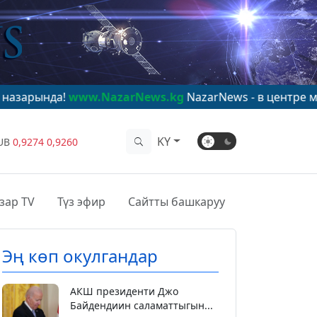
www.NazarNews.kg
NazarNews - в центре мирового вн
KY
UB
0,9274
0,9260
зар TV
Түз эфир
Сайтты башкаруу
Эң көп окулгандар
АКШ президенти Джо
Байдендиин саламаттыгын...