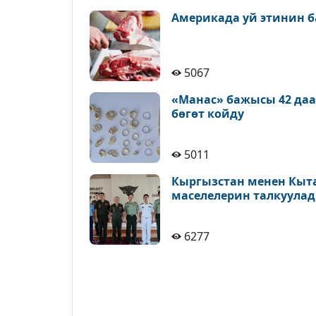
Америкада уй этинин б
5067
«Манас» бажысы 42 да
бөгөт койду
5011
Кыргызстан менен Кыт
маселелерин талкуула
6277