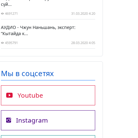
сүй...
4691271
31.03.2020 4:20
АУДИО - Чжун Наньшань, эксперт:
“Кытайда к...
4595791
28.03.2020 4:05
Мы в соцсетях
Youtube
Instagram