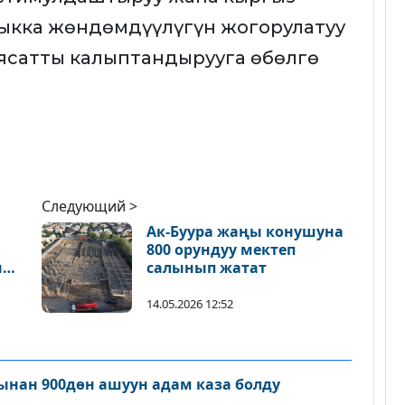
кка жөндөмдүүлүгүн жогорулатуу
ясатты калыптандырууга өбөлгө
Следующий >
Ак-Буура жаңы конушуна
800 орундуу мектеп
ыз
салынып жатат
а
14.05.2026 12:52
нан 900дөн ашуун адам каза болду