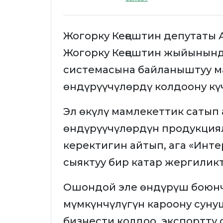
Жогорку Кеңештин депутаты А
Жогорку Кеңештин жыйынынд
системасына байланыштуу ма
өндүрүүчүлөрдү колдоону кү
Эл өкүлү мамлекеттик сатып
өндүрүүчүлөрдүн продукция
керектигин айтып, ага «Инт
сыяктуу бир катар жергилик
Ошондой эле өндүрүш боюнча
мүмкүнчүлүгүн кароону суну
бизнести колдоо, экспортту