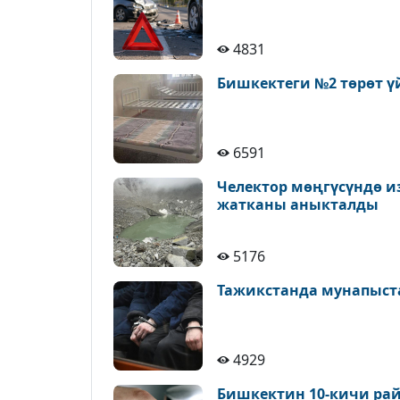
4831
Бишкектеги №2 төрөт ү
6591
Челектор мөңгүсүндө и
жатканы аныкталды
5176
Тажикстанда мунапыст
4929
Бишкектин 10-кичи рай