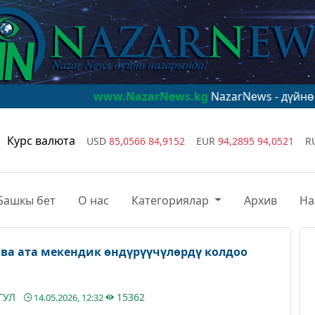
www.NazarNews.kg
NazarNews - дүйнө назарында!
Курс валюта
USD
85,0566
84,9152
EUR
94,2895
94,0521
R
Башкы бет
О нас
Категориялар
Архив
На
ова ата мекендик өндүрүүчүлөрдү колдоо
ГУЛ
15362
14.05.2026, 12:32