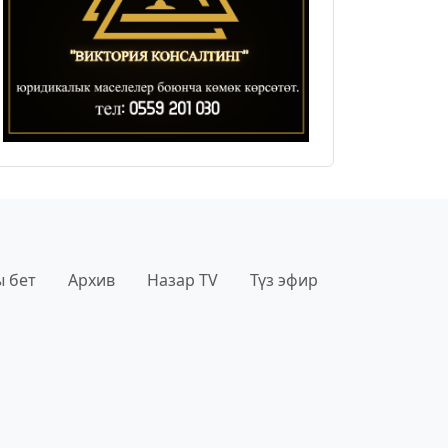
 бет
Архив
Назар TV
Түз эфир