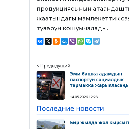
продукциясынын атаандашты
жаатындагы мамлекеттик са
түзөрүн кошумчалады.
< Предыдущий
Эми башка адамдын
паспортун социалдык
тармакка жарыяласаң
ири суммадагы айыпк
жыгыласыз
14.05.2026 12:28
Последние новости
Бир жылда жол кырсыгы