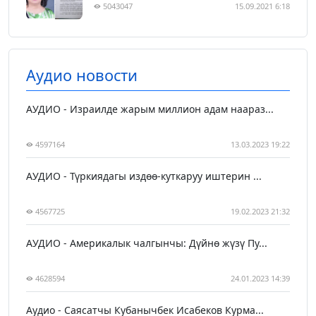
5043047
15.09.2021 6:18
Аудио новости
АУДИО - Израилде жарым миллион адам наараз...
4597164
13.03.2023 19:22
АУДИО - Түркиядагы издөө-куткаруу иштерин ...
4567725
19.02.2023 21:32
АУДИО - Америкалык чалгынчы: Дүйнө жүзү Пу...
4628594
24.01.2023 14:39
Аудио - Саясатчы Кубанычбек Исабеков Курма...