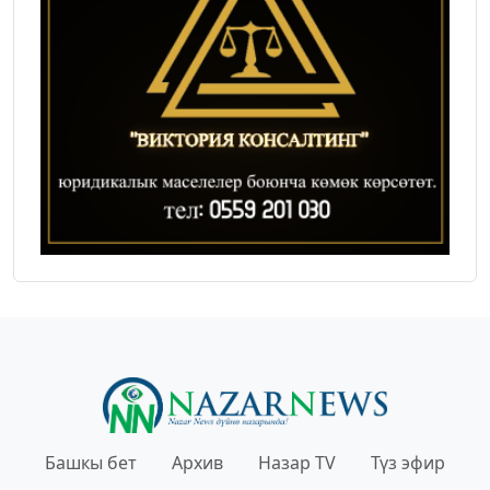
Башкы бет
Архив
Назар TV
Түз эфир