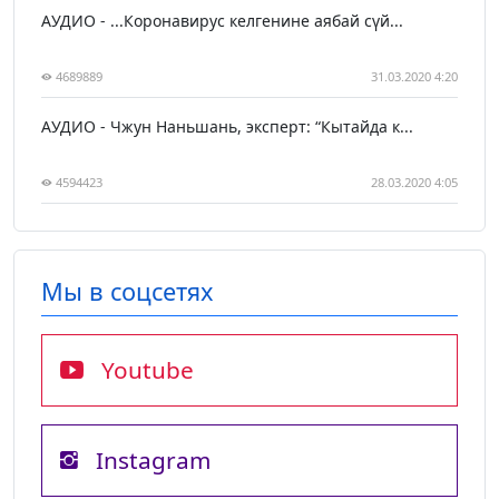
АУДИО - ...Коронавирус келгенине аябай сүй...
4689889
31.03.2020 4:20
АУДИО - Чжун Наньшань, эксперт: “Кытайда к...
4594423
28.03.2020 4:05
Мы в соцсетях
Youtube
Instagram