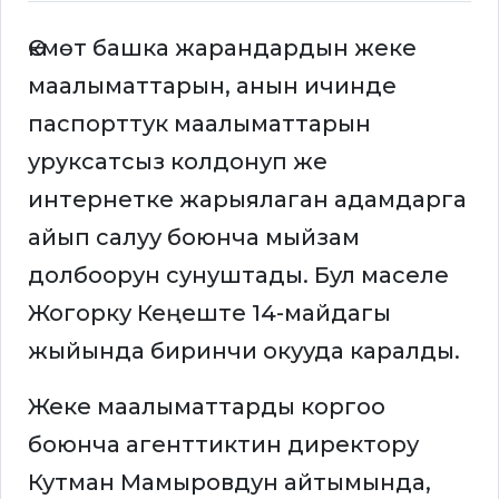
Өкмөт башка жарандардын жеке
маалыматтарын, анын ичинде
паспорттук маалыматтарын
уруксатсыз колдонуп же
интернетке жарыялаган адамдарга
айып салуу боюнча мыйзам
долбоорун сунуштады. Бул маселе
Жогорку Кеңеште 14-майдагы
жыйында биринчи окууда каралды.
Жеке маалыматтарды коргоо
боюнча агенттиктин директору
Кутман Мамыровдун айтымында,