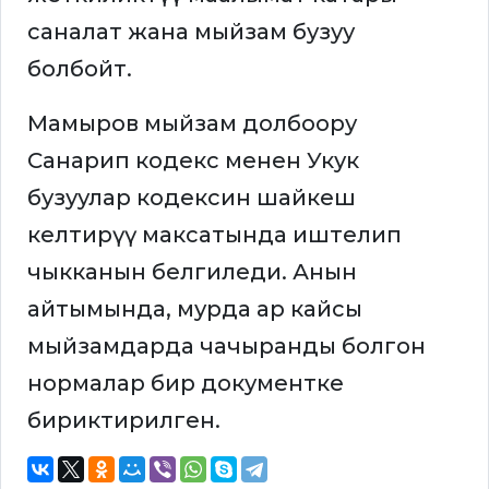
саналат жана мыйзам бузуу
болбойт.
Мамыров мыйзам долбоору
Санарип кодекс менен Укук
бузуулар кодексин шайкеш
келтирүү максатында иштелип
чыкканын белгиледи. Анын
айтымында, мурда ар кайсы
мыйзамдарда чачыранды болгон
нормалар бир документке
бириктирилген.