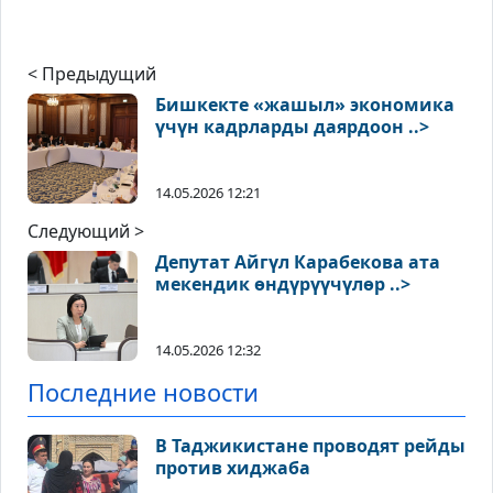
< Предыдущий
Бишкекте «жашыл» экономика
үчүн кадрларды даярдоон ..>
14.05.2026 12:21
Следующий >
Депутат Айгүл Карабекова ата
мекендик өндүрүүчүлөр ..>
14.05.2026 12:32
Последние новости
В Таджикистане проводят рейды
против хиджаба