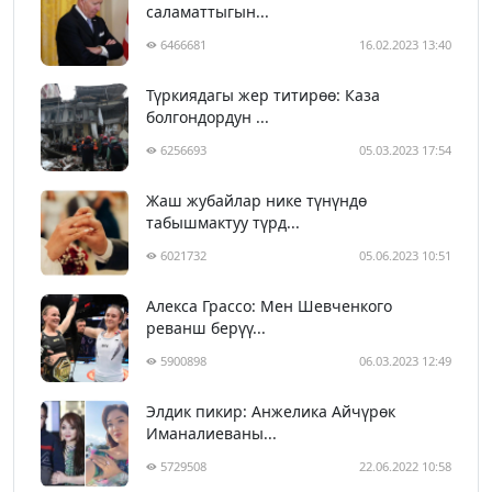
саламаттыгын...
6466681
16.02.2023 13:40
Түркиядагы жер титирөө: Каза
болгондордун ...
6256693
05.03.2023 17:54
Жаш жубайлар нике түнүндө
табышмактуу түрд...
6021732
05.06.2023 10:51
Алекса Грассо: Мен Шевченкого
реванш берүү...
5900898
06.03.2023 12:49
Элдик пикир: Анжелика Айчүрөк
Иманалиеваны...
5729508
22.06.2022 10:58