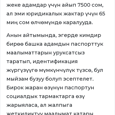
жеке адамдар үчүн айып 7500 сом,
ал эми юридикалык жактар үчүн 65
миң сом өлчөмүндө каралууда.
Анын айтымында, эгерде кимдир
бирөө башка адамдын паспорттук
маалыматтарын уруксатсыз
таратып, идентификация
жүргүзүүгө мүмкүнчүлүк түзсө, бул
мыйзам бузуу болуп эсептелет.
Бирок жаран өзүнүн паспортун
социалдык тармактарга өзү
жарыяласа, ал жалпыга
жеткиликтүү маалымат катары