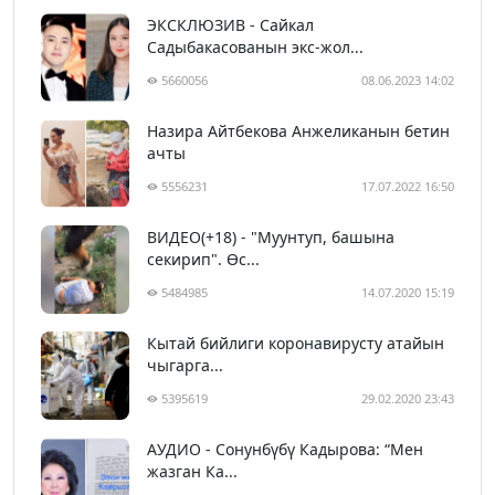
ЭКСКЛЮЗИВ - Сайкал
Садыбакасованын экс-жол...
5660056
08.06.2023 14:02
Назира Айтбекова Анжеликанын бетин
ачты
5556231
17.07.2022 16:50
ВИДЕО(+18) - "Муунтуп, башына
секирип". Өс...
5484985
14.07.2020 15:19
Кытай бийлиги коронавирусту атайын
чыгарга...
5395619
29.02.2020 23:43
АУДИО - Сонунбүбү Кадырова: “Мен
жазган Ка...