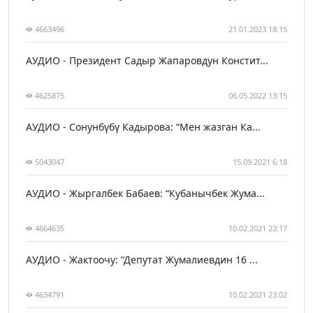
4663496
21.01.2023 18:15
АУДИО - Президент Садыр Жапаровдун Констит...
4625875
06.05.2022 13:15
АУДИО - Сонунбүбү Кадырова: “Мен жазган Ка...
5043047
15.09.2021 6:18
АУДИО - Жыргалбек Бабаев: “Кубанычбек Жума...
4664635
10.02.2021 23:17
АУДИО - Жактоочу: “Депутат Жумалиевдин 16 ...
4634791
10.02.2021 23:02