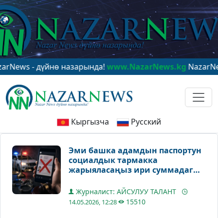
 - дүйнө назарында!
www.NazarNews.kg
NazarNews - в
Кыргызча
Русский
Эми башка адамдын паспортун
социалдык тармакка
жарыяласаңыз ири суммадагы
айыпка жыгыласыз
Журналист: АЙСУЛУУ ТАЛАНТ
15510
14.05.2026, 12:28